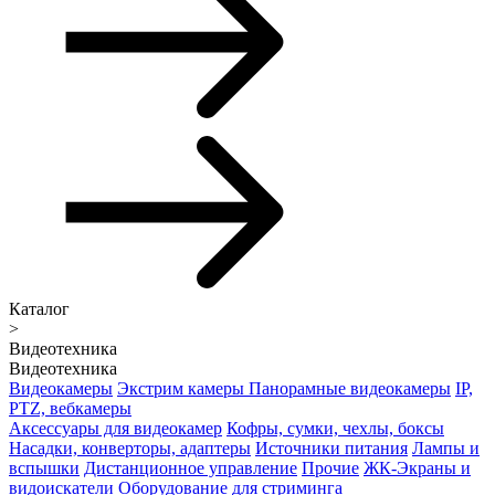
Каталог
>
Видеотехника
Видеотехника
Видеокамеры
Экстрим камеры
Панорамные видеокамеры
IP,
PTZ, вебкамеры
Аксессуары для видеокамер
Кофры, сумки, чехлы, боксы
Насадки, конверторы, адаптеры
Источники питания
Лампы и
вспышки
Дистанционное управление
Прочие
ЖК-Экраны и
видоискатели
Оборудование для стриминга