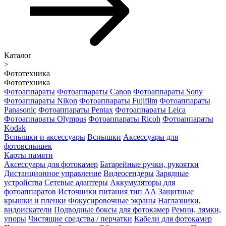
Каталог
>
Фототехника
Фототехника
Фотоаппараты
Фотоаппараты Canon
Фотоаппараты Sony
Фотоаппараты Nikon
Фотоаппараты Fujifilm
Фотоаппараты
Panasonic
Фотоаппараты Pentax
Фотоаппараты Leica
Фотоаппараты Olympus
Фотоаппараты Ricoh
Фотоаппараты
Kodak
Вспышки и аксессуары
Вспышки
Аксессуары для
фотовспышек
Карты памяти
Аксессуары для фотокамер
Батарейные ручки, рукоятки
Дистанционное управление
Видеосендеры
Зарядные
устройства
Сетевые адаптеры
Аккумуляторы для
фотоаппаратов
Источники питания тип АА
Защитные
крышки и пленки
Фокусировочные экраны
Наглазники,
видоискатели
Подводные боксы для фотокамер
Ремни, лямки,
упоры
Чистящие средства / перчатки
Кабели для фотокамер