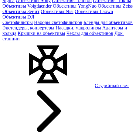
Sigma
Объективы Sony
Объективы Tamron
Объективы Tokina
Объективы Voigtlaender
Объективы YongNuo
Объективы Zeiss
Объективы Зенит
Объективы Nisi
Объективы Laowa
Объективы DJI
Светофильтры
Наборы светофильтров
Бленды для объективов
Экстендеры, конвертеры
Насадки, макролинзы
Адаптеры и
кольца
Крышки на объективы
Чехлы для объективов
Док-
станции
Студийный свет