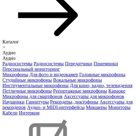
Каталог
>
Аудио
Аудио
Радиосистемы
Радиосистемы
Передатчики
Приемники
Персональный мониторинг
Микрофоны
Для фото и видеокамер
Головные микрофоны
Студийные микрофоны
Вокальные микрофоны
Инструментальные микрофоны
Для кино, радио, телевидения
Петличные микрофоны
Репортажные микрофоны
Караоке
Микрофоны для смартфонов
Аксессуары для микрофонов
Наушники
Гарнитуры
Рекордеры, диктофоны
Аксессуары для
рекордеров
Аудио- и MIDI-интерфейсы
Микшеры
Мониторы
Кабели
Интерком