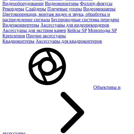
Видеооборудование
Видеомониторы
Фоллоу-фокусы
Рекордеры
Слайдеры
Плечевые упоры
Видеомикшеры
Цветокоррекция, монтаж видео и звука, обработка и
распределение сигнала
Беспроводные системы передачи
Видеоконвертеры
Аксессуары для видеорекордеров
Аксессуары для экстрим камер
Кейсы SP
Моноподы SP
Крепления
Прочие аксессуары
Квадрокоптеры
Аксессуары для квадрокоптеров
Объективы и
аксессуары