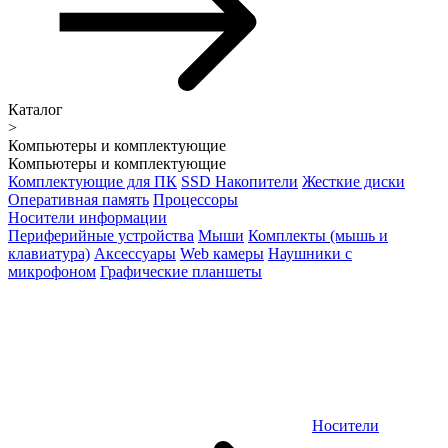
Каталог
>
Компьютеры и комплектующие
Компьютеры и комплектующие
Комплектующие для ПК
SSD Накопители
Жесткие диски
Оперативная память
Процессоры
Носители информации
Периферийные устройства
Мыши
Комплекты (мышь и
клавиатура)
Аксессуары
Web камеры
Наушники с
микрофоном
Графические планшеты
Носители