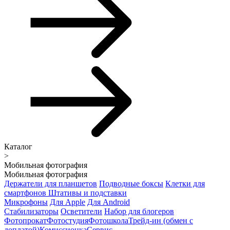
Каталог
>
Мобильная фотография
Мобильная фотография
Держатели для планшетов
Подводные боксы
Клетки для
смартфонов
Штативы и подставки
Микрофоны
Для Apple
Для Android
Стабилизаторы
Осветители
Набор для блогеров
Фотопрокат
Фотостудия
Фотошкола
Трейд-ин (обмен с
доплатой)
Комиссионка
Сервис