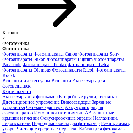
Каталог
>
Фототехника
Фототехника
Фотоаппараты
Фотоаппараты Canon
Фотоаппараты Sony
Фотоаппараты Nikon
Фотоаппараты Fujifilm
Фотоаппараты
Panasonic
Фотоаппараты Pentax
Фотоаппараты Leica
Фотоаппараты Olympus
Фотоаппараты Ricoh
Фотоаппараты
Kodak
Вспышки и аксессуары
Вспышки
Аксессуары для
фотовспышек
Карты памяти
Аксессуары для фотокамер
Батарейные ручки, рукоятки
Дистанционное управление
Видеосендеры
Зарядные
устройства
Сетевые адаптеры
Аккумуляторы для
фотоаппаратов
Источники питания тип АА
Защитные
крышки и пленки
Фокусировочные экраны
Наглазники,
видоискатели
Подводные боксы для фотокамер
Ремни, лямки,
упоры
Чистящие средства / перчатки
Кабели для фотокамер