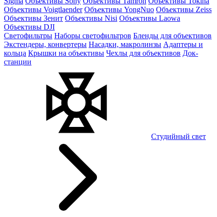
Sigma
Объективы Sony
Объективы Tamron
Объективы Tokina
Объективы Voigtlaender
Объективы YongNuo
Объективы Zeiss
Объективы Зенит
Объективы Nisi
Объективы Laowa
Объективы DJI
Светофильтры
Наборы светофильтров
Бленды для объективов
Экстендеры, конвертеры
Насадки, макролинзы
Адаптеры и
кольца
Крышки на объективы
Чехлы для объективов
Док-
станции
Студийный свет