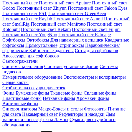
Постоянный свет
Постоянный свет Aputure
Постоянный свет
Godox
Постоянный свет Zhiyun
Постоянный свет Falcon Eyes
Постоянный свет FST
Постоянный свет GreenBeen
Постоянный свет Raylab
Постоянный свет Akurat
Постоянный
свет SmallRig
Постоянный свет Manfrotto
Постоянный свет
Rotolight
Постоянный свет Rekam
Постоянный свет Fujimi
Постоянный свет YongNuo
Постоянный свет E-Image
Софтбоксы
Октобоксы
Для накамерных вспышек
Квадратные
софтбоксы
Прямоугольные, стрипбоксы
Параболические/
сферические
Байонетныe адаптеры
Соты для софтбоксов
Аксессуары для софтбоксов
Светоотражатели
Системы крепления
Системы установки фонов
Системы
подвесов
Измерительное оборудование
Экспонометры и колориметры
Серые карты
Стойки и аксессуары для стоек
Фоны
Бумажные фоны
Тканевые фоны
Складные фоны
Пластиковые фоны
Нетканые фоны
Хромакей фоны
Виниловые фоны
Синхронизаторы
Макро-Боксы и столы
Фотозонты
Питание
для света
Накамерный свет
Рефлекторы и насадки
Дым
машины и спец-эффекты
Лампы
Сумки для студийного
оборудования