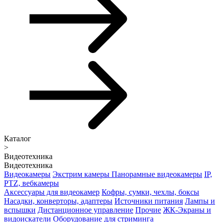
Каталог
>
Видеотехника
Видеотехника
Видеокамеры
Экстрим камеры
Панорамные видеокамеры
IP,
PTZ, вебкамеры
Аксессуары для видеокамер
Кофры, сумки, чехлы, боксы
Насадки, конверторы, адаптеры
Источники питания
Лампы и
вспышки
Дистанционное управление
Прочие
ЖК-Экраны и
видоискатели
Оборудование для стриминга