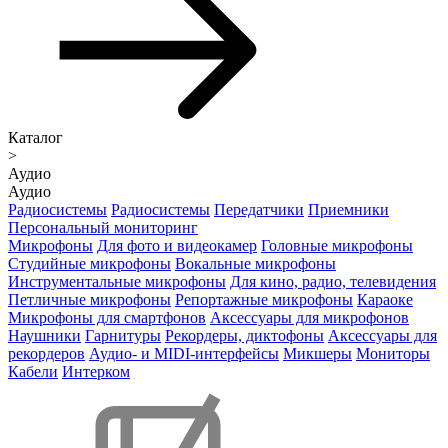
Каталог
>
Аудио
Аудио
Радиосистемы
Радиосистемы
Передатчики
Приемники
Персональный мониторинг
Микрофоны
Для фото и видеокамер
Головные микрофоны
Студийные микрофоны
Вокальные микрофоны
Инструментальные микрофоны
Для кино, радио, телевидения
Петличные микрофоны
Репортажные микрофоны
Караоке
Микрофоны для смартфонов
Аксессуары для микрофонов
Наушники
Гарнитуры
Рекордеры, диктофоны
Аксессуары для
рекордеров
Аудио- и MIDI-интерфейсы
Микшеры
Мониторы
Кабели
Интерком