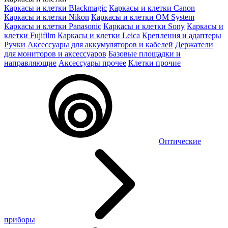
Каркасы и клетки Blackmagic
Каркасы и клетки Canon
Каркасы и клетки Nikon
Каркасы и клетки OM System
Каркасы и клетки Panasonic
Каркасы и клетки Sony
Каркасы и
клетки Fujifilm
Каркасы и клетки Leica
Крепления и адаптеры
Ручки
Аксессуары для аккумуляторов и кабелей
Держатели
для мониторов и аксессуаров
Базовые площадки и
направляющие
Аксессуары прочее
Клетки прочие
Оптические
приборы