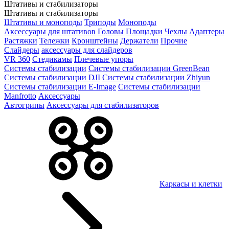
Штативы и стабилизаторы
Штативы и стабилизаторы
Штативы и моноподы
Триподы
Моноподы
Аксессуары для штативов
Головы
Площадки
Чехлы
Адаптеры
Растяжки
Тележки
Кронштейны
Держатели
Прочие
Слайдеры
аксессуары для слайдеров
VR 360
Стедикамы
Плечевые упоры
Системы стабилизации
Системы стабилизации GreenBean
Системы стабилизации DJI
Системы стабилизации Zhiyun
Системы стабилизации E-Image
Системы стабилизации
Manfrotto
Аксессуары
Автогрипы
Аксессуары для стабилизаторов
Каркасы и клетки