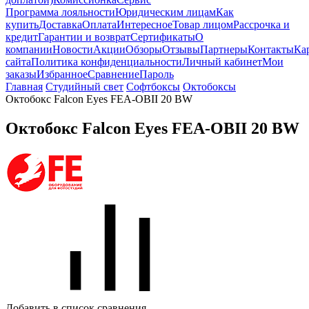
Программа лояльности
Юридическим лицам
Как
купить
Доставка
Оплата
Интересное
Товар лицом
Рассрочка и
кредит
Гарантии и возврат
Сертификаты
О
компании
Новости
Акции
Обзоры
Отзывы
Партнеры
Контакты
Ка
сайта
Политика конфиденциальности
Личный кабинет
Мои
заказы
Избранное
Сравнение
Пароль
Главная
Студийный свет
Софтбоксы
Октобоксы
Октобокс Falcon Eyes FEA-OBII 20 BW
Октобокс Falcon Eyes FEA-OBII 20 BW
Добавить в список сравнения