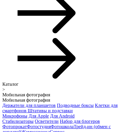
Каталог
>
Мобильная фотография
Мобильная фотография
Держатели для планшетов
Подводные боксы
Клетки для
смартфонов
Штативы и подставки
Микрофоны
Для Apple
Для Android
Стабилизаторы
Осветители
Набор для блогеров
Фотопрокат
Фотостудия
Фотошкола
Трейд-ин (обмен с
доплатой)
Комиссионка
Сервис