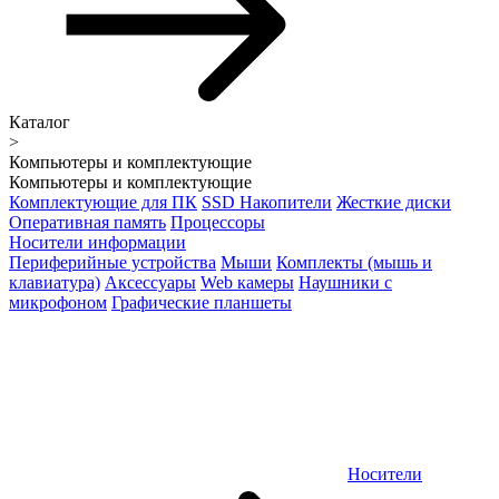
Каталог
>
Компьютеры и комплектующие
Компьютеры и комплектующие
Комплектующие для ПК
SSD Накопители
Жесткие диски
Оперативная память
Процессоры
Носители информации
Периферийные устройства
Мыши
Комплекты (мышь и
клавиатура)
Аксессуары
Web камеры
Наушники с
микрофоном
Графические планшеты
Носители