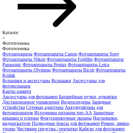
Каталог
>
Фототехника
Фототехника
Фотоаппараты
Фотоаппараты Canon
Фотоаппараты Sony
Фотоаппараты Nikon
Фотоаппараты Fujifilm
Фотоаппараты
Panasonic
Фотоаппараты Pentax
Фотоаппараты Leica
Фотоаппараты Olympus
Фотоаппараты Ricoh
Фотоаппараты
Kodak
Вспышки и аксессуары
Вспышки
Аксессуары для
фотовспышек
Карты памяти
Аксессуары для фотокамер
Батарейные ручки, рукоятки
Дистанционное управление
Видеосендеры
Зарядные
устройства
Сетевые адаптеры
Аккумуляторы для
фотоаппаратов
Источники питания тип АА
Защитные
крышки и пленки
Фокусировочные экраны
Наглазники,
видоискатели
Подводные боксы для фотокамер
Ремни, лямки,
упоры
Чистящие средства / перчатки
Кабели для фотокамер