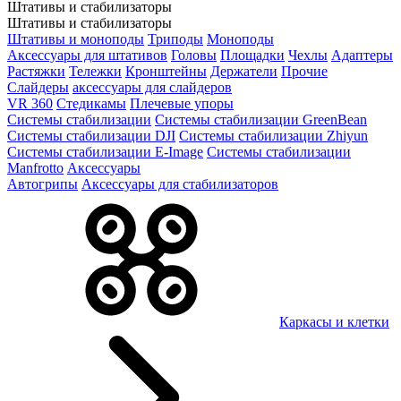
Штативы и стабилизаторы
Штативы и стабилизаторы
Штативы и моноподы
Триподы
Моноподы
Аксессуары для штативов
Головы
Площадки
Чехлы
Адаптеры
Растяжки
Тележки
Кронштейны
Держатели
Прочие
Слайдеры
аксессуары для слайдеров
VR 360
Стедикамы
Плечевые упоры
Системы стабилизации
Системы стабилизации GreenBean
Системы стабилизации DJI
Системы стабилизации Zhiyun
Системы стабилизации E-Image
Системы стабилизации
Manfrotto
Аксессуары
Автогрипы
Аксессуары для стабилизаторов
Каркасы и клетки