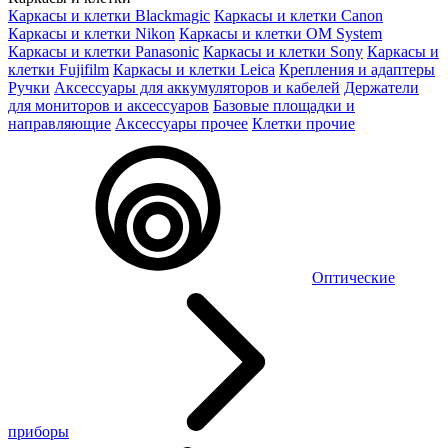
Каркасы и клетки Blackmagic
Каркасы и клетки Canon
Каркасы и клетки Nikon
Каркасы и клетки OM System
Каркасы и клетки Panasonic
Каркасы и клетки Sony
Каркасы и
клетки Fujifilm
Каркасы и клетки Leica
Крепления и адаптеры
Ручки
Аксессуары для аккумуляторов и кабелей
Держатели
для мониторов и аксессуаров
Базовые площадки и
направляющие
Аксессуары прочее
Клетки прочие
Оптические
приборы