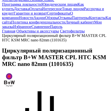
Программа лояльности
Юридическим лицам
Как
купить
Доставка
Оплата
Интересное
Товар лицом
Рассрочка и
кредит
Гарантии и возврат
Сертификаты
О
компании
Новости
Акции
Обзоры
Отзывы
Партнеры
Контакты
Ка
сайта
Политика конфиденциальности
Личный кабинет
Мои
заказы
Избранное
Сравнение
Пароль
Главная
Объективы и аксессуары
Светофильтры
Циркулярный поляризационный фильтр B+W MASTER CPL
HTC KSM MRC nano 82mm (1101635)
Циркулярный поляризационный
фильтр B+W MASTER CPL HTC KSM
MRC nano 82mm (1101635)