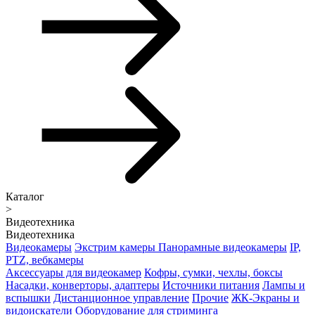
Каталог
>
Видеотехника
Видеотехника
Видеокамеры
Экстрим камеры
Панорамные видеокамеры
IP,
PTZ, вебкамеры
Аксессуары для видеокамер
Кофры, сумки, чехлы, боксы
Насадки, конверторы, адаптеры
Источники питания
Лампы и
вспышки
Дистанционное управление
Прочие
ЖК-Экраны и
видоискатели
Оборудование для стриминга