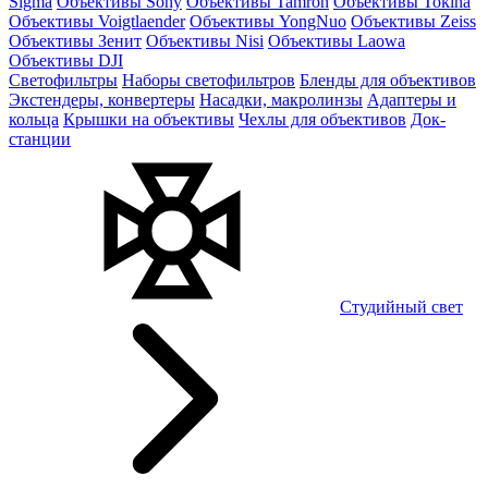
Sigma
Объективы Sony
Объективы Tamron
Объективы Tokina
Объективы Voigtlaender
Объективы YongNuo
Объективы Zeiss
Объективы Зенит
Объективы Nisi
Объективы Laowa
Объективы DJI
Светофильтры
Наборы светофильтров
Бленды для объективов
Экстендеры, конвертеры
Насадки, макролинзы
Адаптеры и
кольца
Крышки на объективы
Чехлы для объективов
Док-
станции
Студийный свет