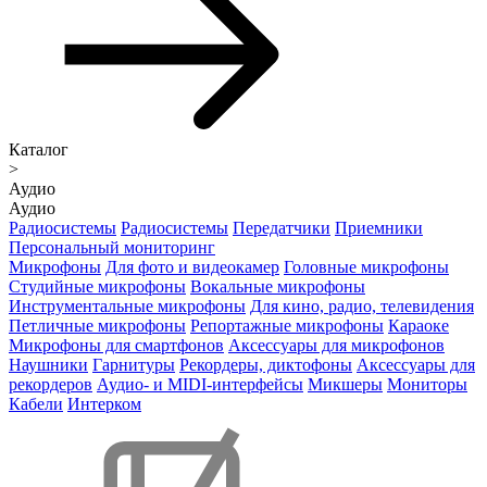
Каталог
>
Аудио
Аудио
Радиосистемы
Радиосистемы
Передатчики
Приемники
Персональный мониторинг
Микрофоны
Для фото и видеокамер
Головные микрофоны
Студийные микрофоны
Вокальные микрофоны
Инструментальные микрофоны
Для кино, радио, телевидения
Петличные микрофоны
Репортажные микрофоны
Караоке
Микрофоны для смартфонов
Аксессуары для микрофонов
Наушники
Гарнитуры
Рекордеры, диктофоны
Аксессуары для
рекордеров
Аудио- и MIDI-интерфейсы
Микшеры
Мониторы
Кабели
Интерком