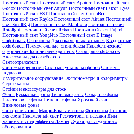
Постоянный свет
Постоянный свет Aputure
Постоянный свет
Godox
Постоянный свет Zhiyun
Постоянный свет Falcon Eyes
Постоянный свет FST
Постоянный свет GreenBeen
Постоянный свет Raylab
Постоянный свет Akurat
Постоянный
свет SmallRig
Постоянный свет Manfrotto
Постоянный свет
Rotolight
Постоянный свет Rekam
Постоянный свет Fujimi
Постоянный свет YongNuo
Постоянный свет E-Image
Софтбоксы
Октобоксы
Для накамерных вспышек
Квадратные
софтбоксы
Прямоугольные, стрипбоксы
Параболические/
сферические
Байонетныe адаптеры
Соты для софтбоксов
Аксессуары для софтбоксов
Светоотражатели
Системы крепления
Системы установки фонов
Системы
подвесов
Измерительное оборудование
Экспонометры и колориметры
Серые карты
Стойки и аксессуары для стоек
Фоны
Бумажные фоны
Тканевые фоны
Складные фоны
Пластиковые фоны
Нетканые фоны
Хромакей фоны
Виниловые фоны
Синхронизаторы
Макро-Боксы и столы
Фотозонты
Питание
для света
Накамерный свет
Рефлекторы и насадки
Дым
машины и спец-эффекты
Лампы
Сумки для студийного
оборудования