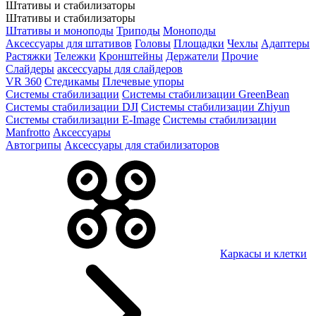
Штативы и стабилизаторы
Штативы и стабилизаторы
Штативы и моноподы
Триподы
Моноподы
Аксессуары для штативов
Головы
Площадки
Чехлы
Адаптеры
Растяжки
Тележки
Кронштейны
Держатели
Прочие
Слайдеры
аксессуары для слайдеров
VR 360
Стедикамы
Плечевые упоры
Системы стабилизации
Системы стабилизации GreenBean
Системы стабилизации DJI
Системы стабилизации Zhiyun
Системы стабилизации E-Image
Системы стабилизации
Manfrotto
Аксессуары
Автогрипы
Аксессуары для стабилизаторов
Каркасы и клетки