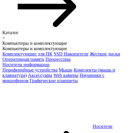
Каталог
>
Компьютеры и комплектующие
Компьютеры и комплектующие
Комплектующие для ПК
SSD Накопители
Жесткие диски
Оперативная память
Процессоры
Носители информации
Периферийные устройства
Мыши
Комплекты (мышь и
клавиатура)
Аксессуары
Web камеры
Наушники с
микрофоном
Графические планшеты
Носители