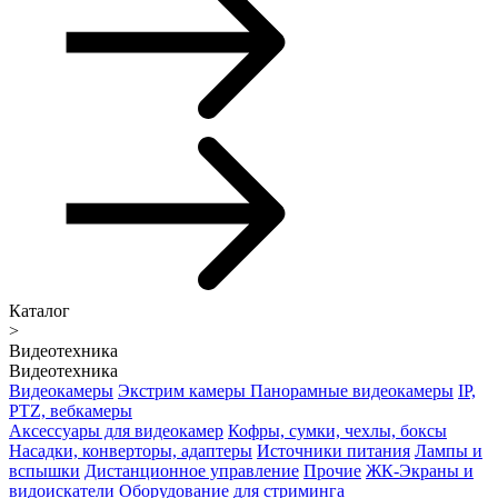
Каталог
>
Видеотехника
Видеотехника
Видеокамеры
Экстрим камеры
Панорамные видеокамеры
IP,
PTZ, вебкамеры
Аксессуары для видеокамер
Кофры, сумки, чехлы, боксы
Насадки, конверторы, адаптеры
Источники питания
Лампы и
вспышки
Дистанционное управление
Прочие
ЖК-Экраны и
видоискатели
Оборудование для стриминга