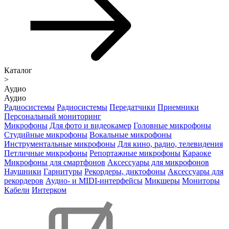
Каталог
>
Аудио
Аудио
Радиосистемы
Радиосистемы
Передатчики
Приемники
Персональный мониторинг
Микрофоны
Для фото и видеокамер
Головные микрофоны
Студийные микрофоны
Вокальные микрофоны
Инструментальные микрофоны
Для кино, радио, телевидения
Петличные микрофоны
Репортажные микрофоны
Караоке
Микрофоны для смартфонов
Аксессуары для микрофонов
Наушники
Гарнитуры
Рекордеры, диктофоны
Аксессуары для
рекордеров
Аудио- и MIDI-интерфейсы
Микшеры
Мониторы
Кабели
Интерком