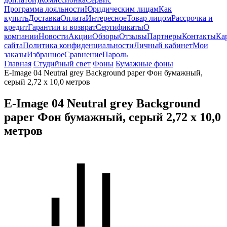
Программа лояльности
Юридическим лицам
Как
купить
Доставка
Оплата
Интересное
Товар лицом
Рассрочка и
кредит
Гарантии и возврат
Сертификаты
О
компании
Новости
Акции
Обзоры
Отзывы
Партнеры
Контакты
Ка
сайта
Политика конфиденциальности
Личный кабинет
Мои
заказы
Избранное
Сравнение
Пароль
Главная
Студийный свет
Фоны
Бумажные фоны
E-Image 04 Neutral grey Background paper Фон бумажный,
серый 2,72 х 10,0 метров
E-Image 04 Neutral grey Background
paper Фон бумажный, серый 2,72 х 10,0
метров