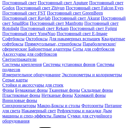
Постоянный свет
Постоянный свет Aputure
Постоянный свет
Godox
Постоянный свет Zhiyun
Постоянный свет Falcon Eyes
Постоянный свет FST
Постоянный свет GreenBeen
Постоянный свет Raylab
Постоянный свет Akurat
Постоянный
свет SmallRig
Постоянный свет Manfrotto
Постоянный свет
Rotolight
Постоянный свет Rekam
Постоянный свет Fujimi
Постоянный свет YongNuo
Постоянный свет E-Image
Софтбоксы
Октобоксы
Для накамерных вспышек
Квадратные
софтбоксы
Прямоугольные, стрипбоксы
Параболические/
сферические
Байонетныe адаптеры
Соты для софтбоксов
Аксессуары для софтбоксов
Светоотражатели
Системы крепления
Системы установки фонов
Системы
подвесов
Измерительное оборудование
Экспонометры и колориметры
Серые карты
Стойки и аксессуары для стоек
Фоны
Бумажные фоны
Тканевые фоны
Складные фоны
Пластиковые фоны
Нетканые фоны
Хромакей фоны
Виниловые фоны
Синхронизаторы
Макро-Боксы и столы
Фотозонты
Питание
для света
Накамерный свет
Рефлекторы и насадки
Дым
машины и спец-эффекты
Лампы
Сумки для студийного
оборудования