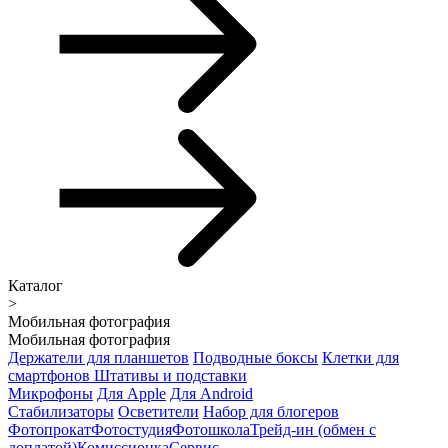
Каталог
>
Мобильная фотография
Мобильная фотография
Держатели для планшетов
Подводные боксы
Клетки для
смартфонов
Штативы и подставки
Микрофоны
Для Apple
Для Android
Стабилизаторы
Осветители
Набор для блогеров
Фотопрокат
Фотостудия
Фотошкола
Трейд-ин (обмен с
доплатой)
Комиссионка
Сервис