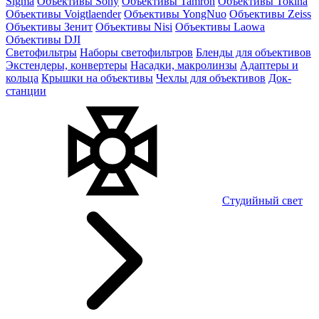
Sigma
Объективы Sony
Объективы Tamron
Объективы Tokina
Объективы Voigtlaender
Объективы YongNuo
Объективы Zeiss
Объективы Зенит
Объективы Nisi
Объективы Laowa
Объективы DJI
Светофильтры
Наборы светофильтров
Бленды для объективов
Экстендеры, конвертеры
Насадки, макролинзы
Адаптеры и
кольца
Крышки на объективы
Чехлы для объективов
Док-
станции
Студийный свет