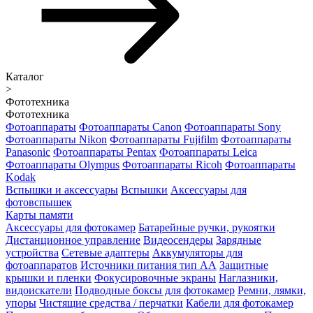
Каталог
>
Фототехника
Фототехника
Фотоаппараты
Фотоаппараты Canon
Фотоаппараты Sony
Фотоаппараты Nikon
Фотоаппараты Fujifilm
Фотоаппараты
Panasonic
Фотоаппараты Pentax
Фотоаппараты Leica
Фотоаппараты Olympus
Фотоаппараты Ricoh
Фотоаппараты
Kodak
Вспышки и аксессуары
Вспышки
Аксессуары для
фотовспышек
Карты памяти
Аксессуары для фотокамер
Батарейные ручки, рукоятки
Дистанционное управление
Видеосендеры
Зарядные
устройства
Сетевые адаптеры
Аккумуляторы для
фотоаппаратов
Источники питания тип АА
Защитные
крышки и пленки
Фокусировочные экраны
Наглазники,
видоискатели
Подводные боксы для фотокамер
Ремни, лямки,
упоры
Чистящие средства / перчатки
Кабели для фотокамер