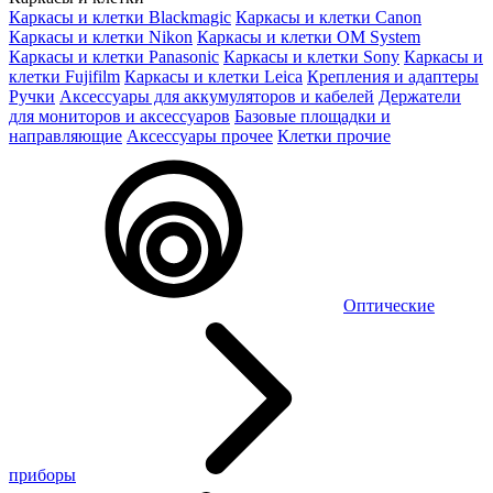
Каркасы и клетки Blackmagic
Каркасы и клетки Canon
Каркасы и клетки Nikon
Каркасы и клетки OM System
Каркасы и клетки Panasonic
Каркасы и клетки Sony
Каркасы и
клетки Fujifilm
Каркасы и клетки Leica
Крепления и адаптеры
Ручки
Аксессуары для аккумуляторов и кабелей
Держатели
для мониторов и аксессуаров
Базовые площадки и
направляющие
Аксессуары прочее
Клетки прочие
Оптические
приборы