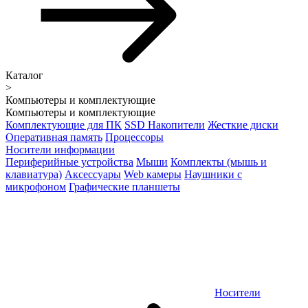
Каталог
>
Компьютеры и комплектующие
Компьютеры и комплектующие
Комплектующие для ПК
SSD Накопители
Жесткие диски
Оперативная память
Процессоры
Носители информации
Периферийные устройства
Мыши
Комплекты (мышь и
клавиатура)
Аксессуары
Web камеры
Наушники с
микрофоном
Графические планшеты
Носители