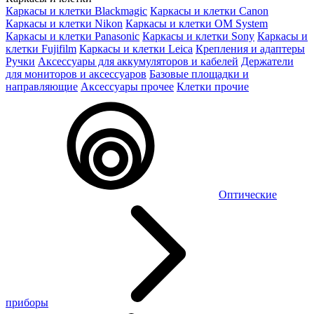
Каркасы и клетки Blackmagic
Каркасы и клетки Canon
Каркасы и клетки Nikon
Каркасы и клетки OM System
Каркасы и клетки Panasonic
Каркасы и клетки Sony
Каркасы и
клетки Fujifilm
Каркасы и клетки Leica
Крепления и адаптеры
Ручки
Аксессуары для аккумуляторов и кабелей
Держатели
для мониторов и аксессуаров
Базовые площадки и
направляющие
Аксессуары прочее
Клетки прочие
Оптические
приборы