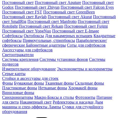
Постоянный свет
Постоянный свет Aputure
Постоянный свет
Godox
Постоянный свет Zhiyun
Постоянный свет Falcon Eyes
Постоянный свет FST
Постоянный свет GreenBeen
Постоянный свет Raylab
Постоянный свет Akurat
Постоянный
свет SmallRig
Постоянный свет Manfrotto
Постоянный свет
Rotolight
Постоянный свет Rekam
Постоянный свет Fujimi
Постоянный свет YongNuo
Постоянный свет E-Image
Софтбоксы
Октобоксы
Для накамерных вспышек
Квадратные
софтбоксы
Прямоугольные, стрипбоксы
Параболические/
сферические
Байонетныe адаптеры
Соты для софтбоксов
Аксессуары для софтбоксов
Светоотражатели
Системы крепления
Системы установки фонов
Системы
подвесов
Измерительное оборудование
Экспонометры и колориметры
Серые карты
Стойки и аксессуары для стоек
Фоны
Бумажные фоны
Тканевые фоны
Складные фоны
Пластиковые фоны
Нетканые фоны
Хромакей фоны
Виниловые фоны
Синхронизаторы
Макро-Боксы и столы
Фотозонты
Питание
для света
Накамерный свет
Рефлекторы и насадки
Дым
машины и спец-эффекты
Лампы
Сумки для студийного
оборудования