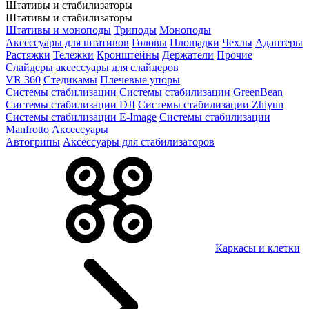
Штативы и стабилизаторы
Штативы и стабилизаторы
Штативы и моноподы
Триподы
Моноподы
Аксессуары для штативов
Головы
Площадки
Чехлы
Адаптеры
Растяжки
Тележки
Кронштейны
Держатели
Прочие
Слайдеры
аксессуары для слайдеров
VR 360
Стедикамы
Плечевые упоры
Системы стабилизации
Системы стабилизации GreenBean
Системы стабилизации DJI
Системы стабилизации Zhiyun
Системы стабилизации E-Image
Системы стабилизации
Manfrotto
Аксессуары
Автогрипы
Аксессуары для стабилизаторов
Каркасы и клетки