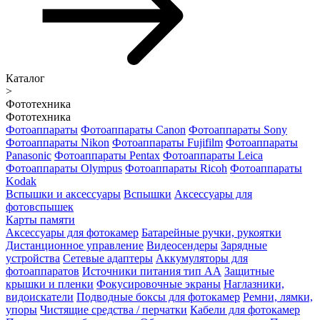
Каталог
>
Фототехника
Фототехника
Фотоаппараты
Фотоаппараты Canon
Фотоаппараты Sony
Фотоаппараты Nikon
Фотоаппараты Fujifilm
Фотоаппараты
Panasonic
Фотоаппараты Pentax
Фотоаппараты Leica
Фотоаппараты Olympus
Фотоаппараты Ricoh
Фотоаппараты
Kodak
Вспышки и аксессуары
Вспышки
Аксессуары для
фотовспышек
Карты памяти
Аксессуары для фотокамер
Батарейные ручки, рукоятки
Дистанционное управление
Видеосендеры
Зарядные
устройства
Сетевые адаптеры
Аккумуляторы для
фотоаппаратов
Источники питания тип АА
Защитные
крышки и пленки
Фокусировочные экраны
Наглазники,
видоискатели
Подводные боксы для фотокамер
Ремни, лямки,
упоры
Чистящие средства / перчатки
Кабели для фотокамер