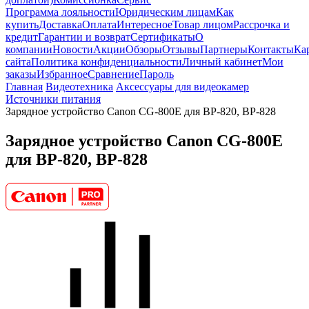
Программа лояльности
Юридическим лицам
Как
купить
Доставка
Оплата
Интересное
Товар лицом
Рассрочка и
кредит
Гарантии и возврат
Сертификаты
О
компании
Новости
Акции
Обзоры
Отзывы
Партнеры
Контакты
Ка
сайта
Политика конфиденциальности
Личный кабинет
Мои
заказы
Избранное
Сравнение
Пароль
Главная
Видеотехника
Аксессуары для видеокамер
Источники питания
Зарядное устройство Canon CG-800E для BP-820, BP-828
Зарядное устройство Canon CG-800E
для BP-820, BP-828