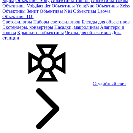
Sigma
Объективы Sony
Объективы Tamron
Объективы Tokina
Объективы Voigtlaender
Объективы YongNuo
Объективы Zeiss
Объективы Зенит
Объективы Nisi
Объективы Laowa
Объективы DJI
Светофильтры
Наборы светофильтров
Бленды для объективов
Экстендеры, конвертеры
Насадки, макролинзы
Адаптеры и
кольца
Крышки на объективы
Чехлы для объективов
Док-
станции
Студийный свет