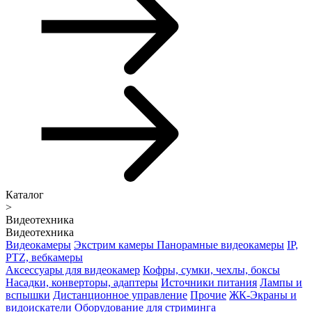
Каталог
>
Видеотехника
Видеотехника
Видеокамеры
Экстрим камеры
Панорамные видеокамеры
IP,
PTZ, вебкамеры
Аксессуары для видеокамер
Кофры, сумки, чехлы, боксы
Насадки, конверторы, адаптеры
Источники питания
Лампы и
вспышки
Дистанционное управление
Прочие
ЖК-Экраны и
видоискатели
Оборудование для стриминга