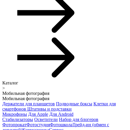
Каталог
>
Мобильная фотография
Мобильная фотография
Держатели для планшетов
Подводные боксы
Клетки для
смартфонов
Штативы и подставки
Микрофоны
Для Apple
Для Android
Стабилизаторы
Осветители
Набор для блогеров
Фотопрокат
Фотостудия
Фотошкола
Трейд-ин (обмен с
доплатой)
Комиссионка
Сервис