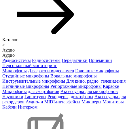
Каталог
>
Аудио
Аудио
Радиосистемы
Радиосистемы
Передатчики
Приемники
Персональный мониторинг
Микрофоны
Для фото и видеокамер
Головные микрофоны
Студийные микрофоны
Вокальные микрофоны
Инструментальные микрофоны
Для кино, радио, телевидения
Петличные микрофоны
Репортажные микрофоны
Караоке
Микрофоны для смартфонов
Аксессуары для микрофонов
Наушники
Гарнитуры
Рекордеры, диктофоны
Аксессуары для
рекордеров
Аудио- и MIDI-интерфейсы
Микшеры
Мониторы
Кабели
Интерком