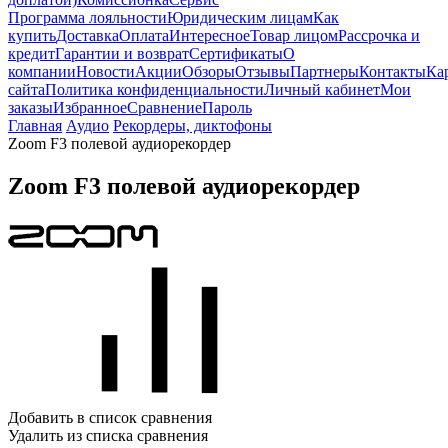
Программа лояльности
Юридическим лицам
Как
купить
Доставка
Оплата
Интересное
Товар лицом
Рассрочка и
кредит
Гарантии и возврат
Сертификаты
О
компании
Новости
Акции
Обзоры
Отзывы
Партнеры
Контакты
Ка
сайта
Политика конфиденциальности
Личный кабинет
Мои
заказы
Избранное
Сравнение
Пароль
Главная
Аудио
Рекордеры, диктофоны
Zoom F3 полевой аудиорекордер
Zoom F3 полевой аудиорекордер
Добавить в список сравнения
Удалить из списка сравнения