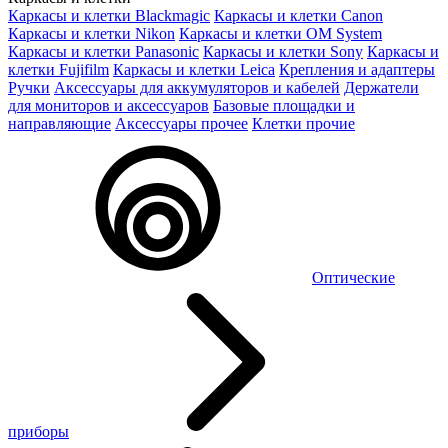
Каркасы и клетки Blackmagic
Каркасы и клетки Canon
Каркасы и клетки Nikon
Каркасы и клетки OM System
Каркасы и клетки Panasonic
Каркасы и клетки Sony
Каркасы и
клетки Fujifilm
Каркасы и клетки Leica
Крепления и адаптеры
Ручки
Аксессуары для аккумуляторов и кабелей
Держатели
для мониторов и аксессуаров
Базовые площадки и
направляющие
Аксессуары прочее
Клетки прочие
Оптические
приборы