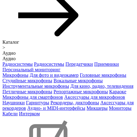
Каталог
>
Аудио
Аудио
Радиосистемы
Радиосистемы
Передатчики
Приемники
Персональный мониторинг
Микрофоны
Для фото и видеокамер
Головные микрофоны
Студийные микрофоны
Вокальные микрофоны
Инструментальные микрофоны
Для кино, радио, телевидения
Петличные микрофоны
Репортажные микрофоны
Караоке
Микрофоны для смартфонов
Аксессуары для микрофонов
Наушники
Гарнитуры
Рекордеры, диктофоны
Аксессуары для
рекордеров
Аудио- и MIDI-интерфейсы
Микшеры
Мониторы
Кабели
Интерком