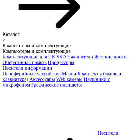
Каталог
>
Компьютеры и комплектующие
Компьютеры и комплектующие
Комплектующие для ПК
SSD Накопители
Жесткие диски
Оперативная память
Процессоры
Носители информации
Периферийные устройства
Мыши
Комплекты (мышь и
клавиатура)
Аксессуары
Web камеры
Наушники с
микрофоном
Графические планшеты
Носители