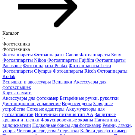
Каталог
>
Фототехника
Фототехника
Фотоаппараты
Фотоаппараты Canon
Фотоаппараты Sony
Фотоаппараты Nikon
Фотоаппараты Fujifilm
Фотоаппараты
Panasonic
Фотоаппараты Pentax
Фотоаппараты Leica
Фотоаппараты Olympus
Фотоаппараты Ricoh
Фотоаппараты
Kodak
Вспышки и аксессуары
Вспышки
Аксессуары для
фотовспышек
Карты памяти
Аксессуары для фотокамер
Батарейные ручки, рукоятки
Дистанционное управление
Видеосендеры
Зарядные
устройства
Сетевые адаптеры
Аккумуляторы для
фотоаппаратов
Источники питания тип АА
Защитные
крышки и пленки
Фокусировочные экраны
Наглазники,
видоискатели
Подводные боксы для фотокамер
Ремни, лямки,
упоры
Чистящие средства / перчатки
Кабели для фотокамер