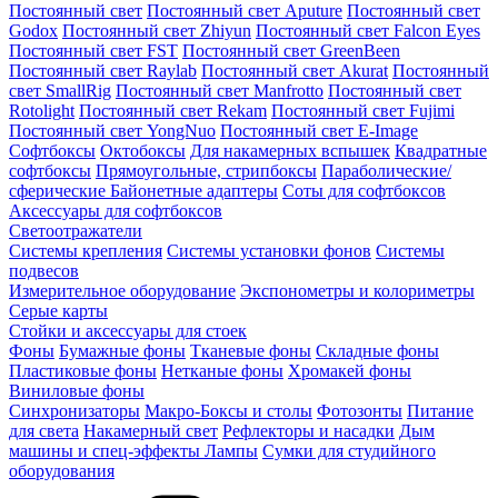
Постоянный свет
Постоянный свет Aputure
Постоянный свет
Godox
Постоянный свет Zhiyun
Постоянный свет Falcon Eyes
Постоянный свет FST
Постоянный свет GreenBeen
Постоянный свет Raylab
Постоянный свет Akurat
Постоянный
свет SmallRig
Постоянный свет Manfrotto
Постоянный свет
Rotolight
Постоянный свет Rekam
Постоянный свет Fujimi
Постоянный свет YongNuo
Постоянный свет E-Image
Софтбоксы
Октобоксы
Для накамерных вспышек
Квадратные
софтбоксы
Прямоугольные, стрипбоксы
Параболические/
сферические
Байонетныe адаптеры
Соты для софтбоксов
Аксессуары для софтбоксов
Светоотражатели
Системы крепления
Системы установки фонов
Системы
подвесов
Измерительное оборудование
Экспонометры и колориметры
Серые карты
Стойки и аксессуары для стоек
Фоны
Бумажные фоны
Тканевые фоны
Складные фоны
Пластиковые фоны
Нетканые фоны
Хромакей фоны
Виниловые фоны
Синхронизаторы
Макро-Боксы и столы
Фотозонты
Питание
для света
Накамерный свет
Рефлекторы и насадки
Дым
машины и спец-эффекты
Лампы
Сумки для студийного
оборудования