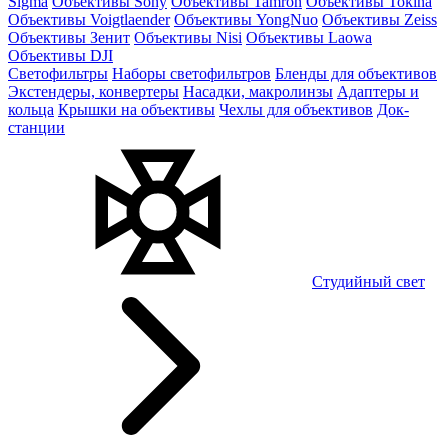
Sigma
Объективы Sony
Объективы Tamron
Объективы Tokina
Объективы Voigtlaender
Объективы YongNuo
Объективы Zeiss
Объективы Зенит
Объективы Nisi
Объективы Laowa
Объективы DJI
Светофильтры
Наборы светофильтров
Бленды для объективов
Экстендеры, конвертеры
Насадки, макролинзы
Адаптеры и
кольца
Крышки на объективы
Чехлы для объективов
Док-
станции
Студийный свет