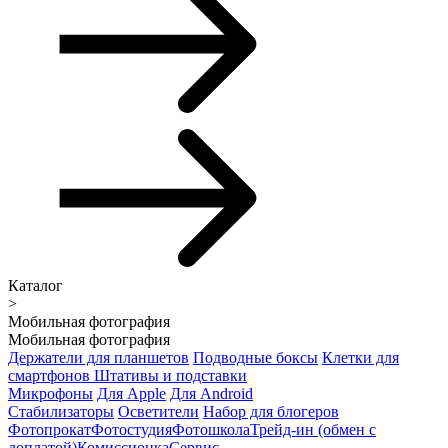
Каталог
>
Мобильная фотография
Мобильная фотография
Держатели для планшетов
Подводные боксы
Клетки для
смартфонов
Штативы и подставки
Микрофоны
Для Apple
Для Android
Стабилизаторы
Осветители
Набор для блогеров
Фотопрокат
Фотостудия
Фотошкола
Трейд-ин (обмен с
доплатой)
Комиссионка
Сервис