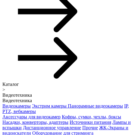
Каталог
>
Видеотехника
Видеотехника
Видеокамеры
Экстрим камеры
Панорамные видеокамеры
IP,
PTZ, вебкамеры
Аксессуары для видеокамер
Кофры, сумки, чехлы, боксы
Насадки, конверторы, адаптеры
Источники питания
Лампы и
вспышки
Дистанционное управление
Прочие
ЖК-Экраны и
видоискатели
Оборудование для стриминга