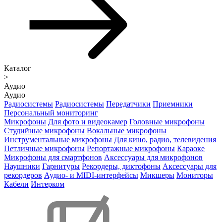
Каталог
>
Аудио
Аудио
Радиосистемы
Радиосистемы
Передатчики
Приемники
Персональный мониторинг
Микрофоны
Для фото и видеокамер
Головные микрофоны
Студийные микрофоны
Вокальные микрофоны
Инструментальные микрофоны
Для кино, радио, телевидения
Петличные микрофоны
Репортажные микрофоны
Караоке
Микрофоны для смартфонов
Аксессуары для микрофонов
Наушники
Гарнитуры
Рекордеры, диктофоны
Аксессуары для
рекордеров
Аудио- и MIDI-интерфейсы
Микшеры
Мониторы
Кабели
Интерком