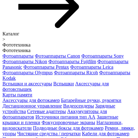
Каталог
>
Фототехника
Фототехника
Фотоаппараты
Фотоаппараты Canon
Фотоаппараты Sony
Фотоаппараты Nikon
Фотоаппараты Fujifilm
Фотоаппараты
Panasonic
Фотоаппараты Pentax
Фотоаппараты Leica
Фотоаппараты Olympus
Фотоаппараты Ricoh
Фотоаппараты
Kodak
Вспышки и аксессуары
Вспышки
Аксессуары для
фотовспышек
Карты памяти
Аксессуары для фотокамер
Батарейные ручки, рукоятки
Дистанционное управление
Видеосендеры
Зарядные
устройства
Сетевые адаптеры
Аккумуляторы для
фотоаппаратов
Источники питания тип АА
Защитные
крышки и пленки
Фокусировочные экраны
Наглазники,
видоискатели
Подводные боксы для фотокамер
Ремни, лямки,
упоры
Чистящие средства / перчатки
Кабели для фотокамер