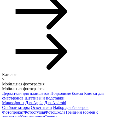
Каталог
>
Мобильная фотография
Мобильная фотография
Держатели для планшетов
Подводные боксы
Клетки для
смартфонов
Штативы и подставки
Микрофоны
Для Apple
Для Android
Стабилизаторы
Осветители
Набор для блогеров
Фотопрокат
Фотостудия
Фотошкола
Трейд-ин (обмен с
доплатой)
Комиссионка
Сервис