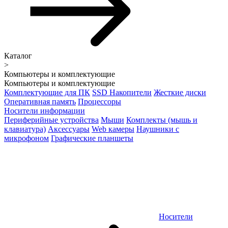
Каталог
>
Компьютеры и комплектующие
Компьютеры и комплектующие
Комплектующие для ПК
SSD Накопители
Жесткие диски
Оперативная память
Процессоры
Носители информации
Периферийные устройства
Мыши
Комплекты (мышь и
клавиатура)
Аксессуары
Web камеры
Наушники с
микрофоном
Графические планшеты
Носители