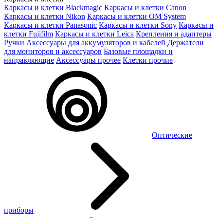
Каркасы и клетки Blackmagic
Каркасы и клетки Canon
Каркасы и клетки Nikon
Каркасы и клетки OM System
Каркасы и клетки Panasonic
Каркасы и клетки Sony
Каркасы и
клетки Fujifilm
Каркасы и клетки Leica
Крепления и адаптеры
Ручки
Аксессуары для аккумуляторов и кабелей
Держатели
для мониторов и аксессуаров
Базовые площадки и
направляющие
Аксессуары прочее
Клетки прочие
Оптические
приборы