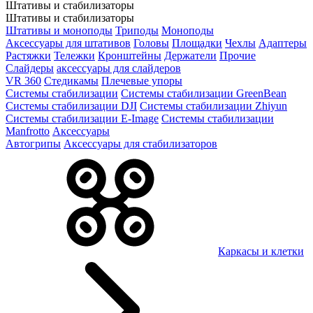
Штативы и стабилизаторы
Штативы и стабилизаторы
Штативы и моноподы
Триподы
Моноподы
Аксессуары для штативов
Головы
Площадки
Чехлы
Адаптеры
Растяжки
Тележки
Кронштейны
Держатели
Прочие
Слайдеры
аксессуары для слайдеров
VR 360
Стедикамы
Плечевые упоры
Системы стабилизации
Системы стабилизации GreenBean
Системы стабилизации DJI
Системы стабилизации Zhiyun
Системы стабилизации E-Image
Системы стабилизации
Manfrotto
Аксессуары
Автогрипы
Аксессуары для стабилизаторов
Каркасы и клетки