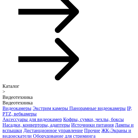
Каталог
>
Видеотехника
Видеотехника
Видеокамеры
Экстрим камеры
Панорамные видеокамеры
IP,
PTZ, вебкамеры
Аксессуары для видеокамер
Кофры, сумки, чехлы, боксы
Насадки, конверторы, адаптеры
Источники питания
Лампы и
вспышки
Дистанционное управление
Прочие
ЖК-Экраны и
видоискатели
Оборудование для стриминга