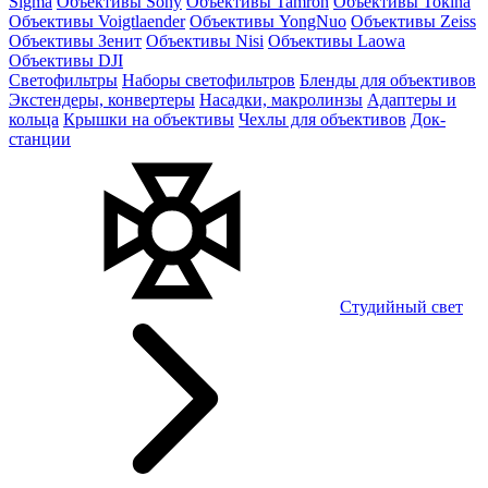
Sigma
Объективы Sony
Объективы Tamron
Объективы Tokina
Объективы Voigtlaender
Объективы YongNuo
Объективы Zeiss
Объективы Зенит
Объективы Nisi
Объективы Laowa
Объективы DJI
Светофильтры
Наборы светофильтров
Бленды для объективов
Экстендеры, конвертеры
Насадки, макролинзы
Адаптеры и
кольца
Крышки на объективы
Чехлы для объективов
Док-
станции
Студийный свет