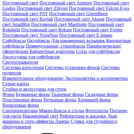
Постоянный свет
Постоянный свет Aputure
Постоянный свет
Godox
Постоянный свет Zhiyun
Постоянный свет Falcon Eyes
Постоянный свет FST
Постоянный свет GreenBeen
Постоянный свет Raylab
Постоянный свет Akurat
Постоянный
свет SmallRig
Постоянный свет Manfrotto
Постоянный свет
Rotolight
Постоянный свет Rekam
Постоянный свет Fujimi
Постоянный свет YongNuo
Постоянный свет E-Image
Софтбоксы
Октобоксы
Для накамерных вспышек
Квадратные
софтбоксы
Прямоугольные, стрипбоксы
Параболические/
сферические
Байонетныe адаптеры
Соты для софтбоксов
Аксессуары для софтбоксов
Светоотражатели
Системы крепления
Системы установки фонов
Системы
подвесов
Измерительное оборудование
Экспонометры и колориметры
Серые карты
Стойки и аксессуары для стоек
Фоны
Бумажные фоны
Тканевые фоны
Складные фоны
Пластиковые фоны
Нетканые фоны
Хромакей фоны
Виниловые фоны
Синхронизаторы
Макро-Боксы и столы
Фотозонты
Питание
для света
Накамерный свет
Рефлекторы и насадки
Дым
машины и спец-эффекты
Лампы
Сумки для студийного
оборудования