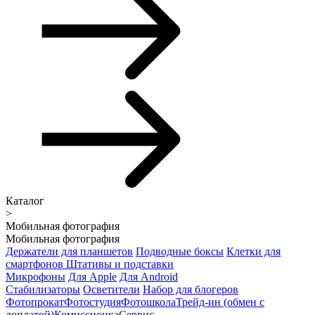
Каталог
>
Мобильная фотография
Мобильная фотография
Держатели для планшетов
Подводные боксы
Клетки для
смартфонов
Штативы и подставки
Микрофоны
Для Apple
Для Android
Стабилизаторы
Осветители
Набор для блогеров
Фотопрокат
Фотостудия
Фотошкола
Трейд-ин (обмен с
доплатой)
Комиссионка
Сервис