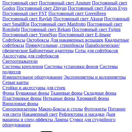
Постоянный свет
Постоянный свет Aputure
Постоянный свет
Godox
Постоянный свет Zhiyun
Постоянный свет Falcon Eyes
Постоянный свет FST
Постоянный свет GreenBeen
Постоянный свет Raylab
Постоянный свет Akurat
Постоянный
свет SmallRig
Постоянный свет Manfrotto
Постоянный свет
Rotolight
Постоянный свет Rekam
Постоянный свет Fujimi
Постоянный свет YongNuo
Постоянный свет E-Image
Софтбоксы
Октобоксы
Для накамерных вспышек
Квадратные
софтбоксы
Прямоугольные, стрипбоксы
Параболические/
сферические
Байонетныe адаптеры
Соты для софтбоксов
Аксессуары для софтбоксов
Светоотражатели
Системы крепления
Системы установки фонов
Системы
подвесов
Измерительное оборудование
Экспонометры и колориметры
Серые карты
Стойки и аксессуары для стоек
Фоны
Бумажные фоны
Тканевые фоны
Складные фоны
Пластиковые фоны
Нетканые фоны
Хромакей фоны
Виниловые фоны
Синхронизаторы
Макро-Боксы и столы
Фотозонты
Питание
для света
Накамерный свет
Рефлекторы и насадки
Дым
машины и спец-эффекты
Лампы
Сумки для студийного
оборудования