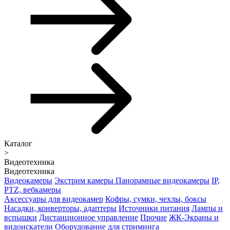
Каталог
>
Видеотехника
Видеотехника
Видеокамеры
Экстрим камеры
Панорамные видеокамеры
IP,
PTZ, вебкамеры
Аксессуары для видеокамер
Кофры, сумки, чехлы, боксы
Насадки, конверторы, адаптеры
Источники питания
Лампы и
вспышки
Дистанционное управление
Прочие
ЖК-Экраны и
видоискатели
Оборудование для стриминга