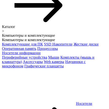
Каталог
>
Компьютеры и комплектующие
Компьютеры и комплектующие
Комплектующие для ПК
SSD Накопители
Жесткие диски
Оперативная память
Процессоры
Носители информации
Периферийные устройства
Мыши
Комплекты (мышь и
клавиатура)
Аксессуары
Web камеры
Наушники с
микрофоном
Графические планшеты
Носители