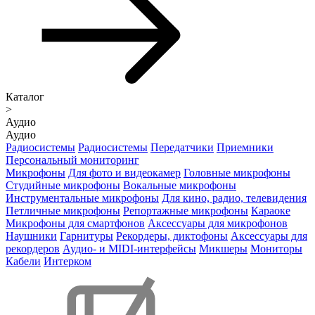
Каталог
>
Аудио
Аудио
Радиосистемы
Радиосистемы
Передатчики
Приемники
Персональный мониторинг
Микрофоны
Для фото и видеокамер
Головные микрофоны
Студийные микрофоны
Вокальные микрофоны
Инструментальные микрофоны
Для кино, радио, телевидения
Петличные микрофоны
Репортажные микрофоны
Караоке
Микрофоны для смартфонов
Аксессуары для микрофонов
Наушники
Гарнитуры
Рекордеры, диктофоны
Аксессуары для
рекордеров
Аудио- и MIDI-интерфейсы
Микшеры
Мониторы
Кабели
Интерком