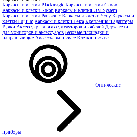
Каркасы и клетки Blackmagic
Каркасы и клетки Canon
Каркасы и клетки Nikon
Каркасы и клетки OM System
Каркасы и клетки Panasonic
Каркасы и клетки Sony
Каркасы и
клетки Fujifilm
Каркасы и клетки Leica
Крепления и адаптеры
Ручки
Аксессуары для аккумуляторов и кабелей
Держатели
для мониторов и аксессуаров
Базовые площадки и
направляющие
Аксессуары прочее
Клетки прочие
Оптические
приборы