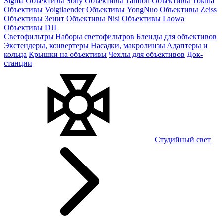
Sigma
Объективы Sony
Объективы Tamron
Объективы Tokina
Объективы Voigtlaender
Объективы YongNuo
Объективы Zeiss
Объективы Зенит
Объективы Nisi
Объективы Laowa
Объективы DJI
Светофильтры
Наборы светофильтров
Бленды для объективов
Экстендеры, конвертеры
Насадки, макролинзы
Адаптеры и
кольца
Крышки на объективы
Чехлы для объективов
Док-
станции
Студийный свет