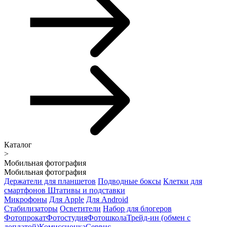
Каталог
>
Мобильная фотография
Мобильная фотография
Держатели для планшетов
Подводные боксы
Клетки для
смартфонов
Штативы и подставки
Микрофоны
Для Apple
Для Android
Стабилизаторы
Осветители
Набор для блогеров
Фотопрокат
Фотостудия
Фотошкола
Трейд-ин (обмен с
доплатой)
Комиссионка
Сервис