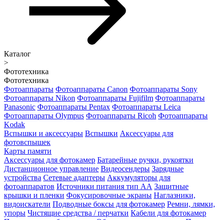
Каталог
>
Фототехника
Фототехника
Фотоаппараты
Фотоаппараты Canon
Фотоаппараты Sony
Фотоаппараты Nikon
Фотоаппараты Fujifilm
Фотоаппараты
Panasonic
Фотоаппараты Pentax
Фотоаппараты Leica
Фотоаппараты Olympus
Фотоаппараты Ricoh
Фотоаппараты
Kodak
Вспышки и аксессуары
Вспышки
Аксессуары для
фотовспышек
Карты памяти
Аксессуары для фотокамер
Батарейные ручки, рукоятки
Дистанционное управление
Видеосендеры
Зарядные
устройства
Сетевые адаптеры
Аккумуляторы для
фотоаппаратов
Источники питания тип АА
Защитные
крышки и пленки
Фокусировочные экраны
Наглазники,
видоискатели
Подводные боксы для фотокамер
Ремни, лямки,
упоры
Чистящие средства / перчатки
Кабели для фотокамер