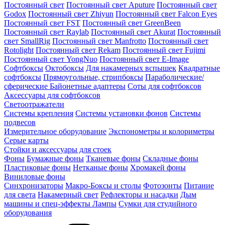
Постоянный свет
Постоянный свет Aputure
Постоянный свет
Godox
Постоянный свет Zhiyun
Постоянный свет Falcon Eyes
Постоянный свет FST
Постоянный свет GreenBeen
Постоянный свет Raylab
Постоянный свет Akurat
Постоянный
свет SmallRig
Постоянный свет Manfrotto
Постоянный свет
Rotolight
Постоянный свет Rekam
Постоянный свет Fujimi
Постоянный свет YongNuo
Постоянный свет E-Image
Софтбоксы
Октобоксы
Для накамерных вспышек
Квадратные
софтбоксы
Прямоугольные, стрипбоксы
Параболические/
сферические
Байонетныe адаптеры
Соты для софтбоксов
Аксессуары для софтбоксов
Светоотражатели
Системы крепления
Системы установки фонов
Системы
подвесов
Измерительное оборудование
Экспонометры и колориметры
Серые карты
Стойки и аксессуары для стоек
Фоны
Бумажные фоны
Тканевые фоны
Складные фоны
Пластиковые фоны
Нетканые фоны
Хромакей фоны
Виниловые фоны
Синхронизаторы
Макро-Боксы и столы
Фотозонты
Питание
для света
Накамерный свет
Рефлекторы и насадки
Дым
машины и спец-эффекты
Лампы
Сумки для студийного
оборудования