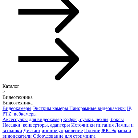
Каталог
>
Видеотехника
Видеотехника
Видеокамеры
Экстрим камеры
Панорамные видеокамеры
IP,
PTZ, вебкамеры
Аксессуары для видеокамер
Кофры, сумки, чехлы, боксы
Насадки, конверторы, адаптеры
Источники питания
Лампы и
вспышки
Дистанционное управление
Прочие
ЖК-Экраны и
видоискатели
Оборудование для стриминга