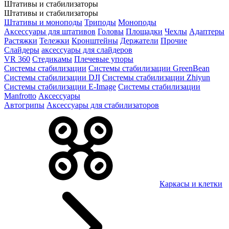
Штативы и стабилизаторы
Штативы и стабилизаторы
Штативы и моноподы
Триподы
Моноподы
Аксессуары для штативов
Головы
Площадки
Чехлы
Адаптеры
Растяжки
Тележки
Кронштейны
Держатели
Прочие
Слайдеры
аксессуары для слайдеров
VR 360
Стедикамы
Плечевые упоры
Системы стабилизации
Системы стабилизации GreenBean
Системы стабилизации DJI
Системы стабилизации Zhiyun
Системы стабилизации E-Image
Системы стабилизации
Manfrotto
Аксессуары
Автогрипы
Аксессуары для стабилизаторов
Каркасы и клетки