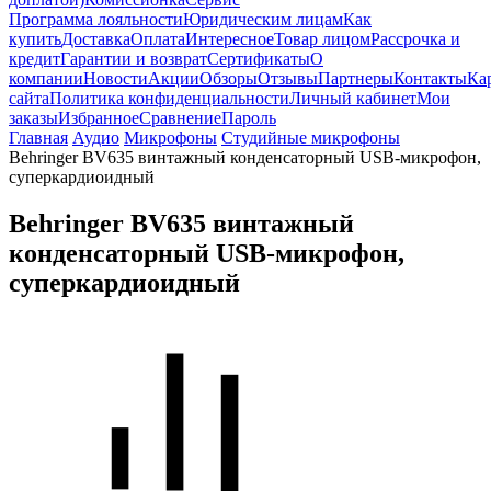
Программа лояльности
Юридическим лицам
Как
купить
Доставка
Оплата
Интересное
Товар лицом
Рассрочка и
кредит
Гарантии и возврат
Сертификаты
О
компании
Новости
Акции
Обзоры
Отзывы
Партнеры
Контакты
Ка
сайта
Политика конфиденциальности
Личный кабинет
Мои
заказы
Избранное
Сравнение
Пароль
Главная
Аудио
Микрофоны
Студийные микрофоны
Behringer BV635 винтажный конденсаторный USB-микрофон,
суперкардиоидный
Behringer BV635 винтажный
конденсаторный USB-микрофон,
суперкардиоидный