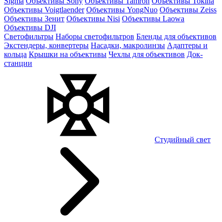
Sigma
Объективы Sony
Объективы Tamron
Объективы Tokina
Объективы Voigtlaender
Объективы YongNuo
Объективы Zeiss
Объективы Зенит
Объективы Nisi
Объективы Laowa
Объективы DJI
Светофильтры
Наборы светофильтров
Бленды для объективов
Экстендеры, конвертеры
Насадки, макролинзы
Адаптеры и
кольца
Крышки на объективы
Чехлы для объективов
Док-
станции
Студийный свет