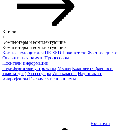
Каталог
>
Компьютеры и комплектующие
Компьютеры и комплектующие
Комплектующие для ПК
SSD Накопители
Жесткие диски
Оперативная память
Процессоры
Носители информации
Периферийные устройства
Мыши
Комплекты (мышь и
клавиатура)
Аксессуары
Web камеры
Наушники с
микрофоном
Графические планшеты
Носители