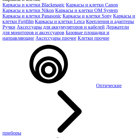
Каркасы и клетки Blackmagic
Каркасы и клетки Canon
Каркасы и клетки Nikon
Каркасы и клетки OM System
Каркасы и клетки Panasonic
Каркасы и клетки Sony
Каркасы и
клетки Fujifilm
Каркасы и клетки Leica
Крепления и адаптеры
Ручки
Аксессуары для аккумуляторов и кабелей
Держатели
для мониторов и аксессуаров
Базовые площадки и
направляющие
Аксессуары прочее
Клетки прочие
Оптические
приборы