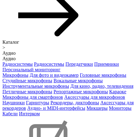
Каталог
>
Аудио
Аудио
Радиосистемы
Радиосистемы
Передатчики
Приемники
Персональный мониторинг
Микрофоны
Для фото и видеокамер
Головные микрофоны
Студийные микрофоны
Вокальные микрофоны
Инструментальные микрофоны
Для кино, радио, телевидения
Петличные микрофоны
Репортажные микрофоны
Караоке
Микрофоны для смартфонов
Аксессуары для микрофонов
Наушники
Гарнитуры
Рекордеры, диктофоны
Аксессуары для
рекордеров
Аудио- и MIDI-интерфейсы
Микшеры
Мониторы
Кабели
Интерком