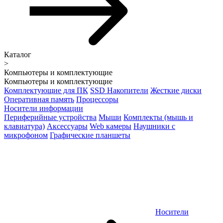
Каталог
>
Компьютеры и комплектующие
Компьютеры и комплектующие
Комплектующие для ПК
SSD Накопители
Жесткие диски
Оперативная память
Процессоры
Носители информации
Периферийные устройства
Мыши
Комплекты (мышь и
клавиатура)
Аксессуары
Web камеры
Наушники с
микрофоном
Графические планшеты
Носители