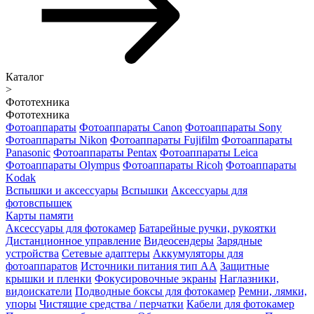
Каталог
>
Фототехника
Фототехника
Фотоаппараты
Фотоаппараты Canon
Фотоаппараты Sony
Фотоаппараты Nikon
Фотоаппараты Fujifilm
Фотоаппараты
Panasonic
Фотоаппараты Pentax
Фотоаппараты Leica
Фотоаппараты Olympus
Фотоаппараты Ricoh
Фотоаппараты
Kodak
Вспышки и аксессуары
Вспышки
Аксессуары для
фотовспышек
Карты памяти
Аксессуары для фотокамер
Батарейные ручки, рукоятки
Дистанционное управление
Видеосендеры
Зарядные
устройства
Сетевые адаптеры
Аккумуляторы для
фотоаппаратов
Источники питания тип АА
Защитные
крышки и пленки
Фокусировочные экраны
Наглазники,
видоискатели
Подводные боксы для фотокамер
Ремни, лямки,
упоры
Чистящие средства / перчатки
Кабели для фотокамер