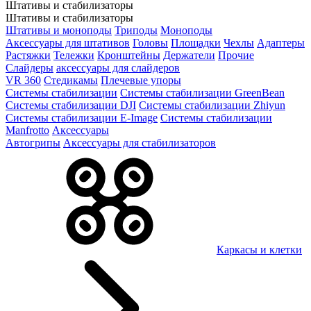
Штативы и стабилизаторы
Штативы и стабилизаторы
Штативы и моноподы
Триподы
Моноподы
Аксессуары для штативов
Головы
Площадки
Чехлы
Адаптеры
Растяжки
Тележки
Кронштейны
Держатели
Прочие
Слайдеры
аксессуары для слайдеров
VR 360
Стедикамы
Плечевые упоры
Системы стабилизации
Системы стабилизации GreenBean
Системы стабилизации DJI
Системы стабилизации Zhiyun
Системы стабилизации E-Image
Системы стабилизации
Manfrotto
Аксессуары
Автогрипы
Аксессуары для стабилизаторов
Каркасы и клетки