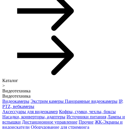
Каталог
>
Видеотехника
Видеотехника
Видеокамеры
Экстрим камеры
Панорамные видеокамеры
IP,
PTZ, вебкамеры
Аксессуары для видеокамер
Кофры, сумки, чехлы, боксы
Насадки, конверторы, адаптеры
Источники питания
Лампы и
вспышки
Дистанционное управление
Прочие
ЖК-Экраны и
видоискатели
Оборудование для стриминга