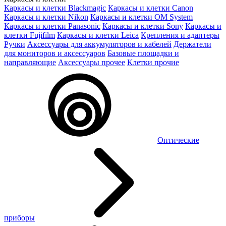
Каркасы и клетки Blackmagic
Каркасы и клетки Canon
Каркасы и клетки Nikon
Каркасы и клетки OM System
Каркасы и клетки Panasonic
Каркасы и клетки Sony
Каркасы и
клетки Fujifilm
Каркасы и клетки Leica
Крепления и адаптеры
Ручки
Аксессуары для аккумуляторов и кабелей
Держатели
для мониторов и аксессуаров
Базовые площадки и
направляющие
Аксессуары прочее
Клетки прочие
Оптические
приборы