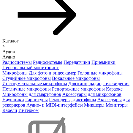
Каталог
>
Аудио
Аудио
Радиосистемы
Радиосистемы
Передатчики
Приемники
Персональный мониторинг
Микрофоны
Для фото и видеокамер
Головные микрофоны
Студийные микрофоны
Вокальные микрофоны
Инструментальные микрофоны
Для кино, радио, телевидения
Петличные микрофоны
Репортажные микрофоны
Караоке
Микрофоны для смартфонов
Аксессуары для микрофонов
Наушники
Гарнитуры
Рекордеры, диктофоны
Аксессуары для
рекордеров
Аудио- и MIDI-интерфейсы
Микшеры
Мониторы
Кабели
Интерком