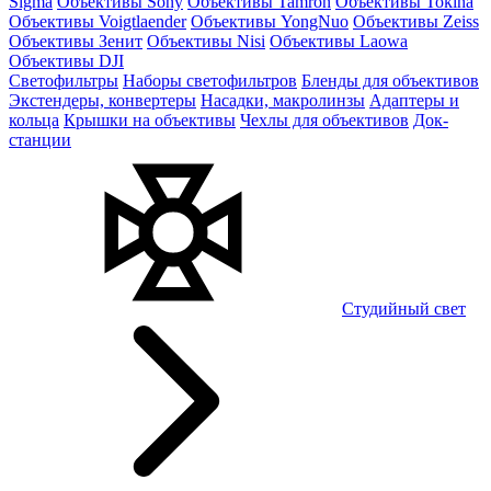
Sigma
Объективы Sony
Объективы Tamron
Объективы Tokina
Объективы Voigtlaender
Объективы YongNuo
Объективы Zeiss
Объективы Зенит
Объективы Nisi
Объективы Laowa
Объективы DJI
Светофильтры
Наборы светофильтров
Бленды для объективов
Экстендеры, конвертеры
Насадки, макролинзы
Адаптеры и
кольца
Крышки на объективы
Чехлы для объективов
Док-
станции
Студийный свет