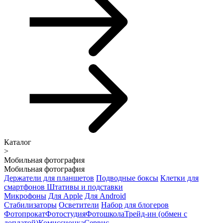
Каталог
>
Мобильная фотография
Мобильная фотография
Держатели для планшетов
Подводные боксы
Клетки для
смартфонов
Штативы и подставки
Микрофоны
Для Apple
Для Android
Стабилизаторы
Осветители
Набор для блогеров
Фотопрокат
Фотостудия
Фотошкола
Трейд-ин (обмен с
доплатой)
Комиссионка
Сервис