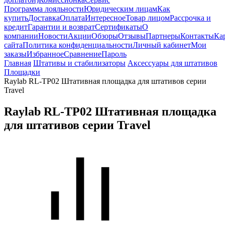
Программа лояльности
Юридическим лицам
Как
купить
Доставка
Оплата
Интересное
Товар лицом
Рассрочка и
кредит
Гарантии и возврат
Сертификаты
О
компании
Новости
Акции
Обзоры
Отзывы
Партнеры
Контакты
Ка
сайта
Политика конфиденциальности
Личный кабинет
Мои
заказы
Избранное
Сравнение
Пароль
Главная
Штативы и стабилизаторы
Аксессуары для штативов
Площадки
Raylab RL-TP02 Штативная площадка для штативов серии
Travel
Raylab RL-TP02 Штативная площадка
для штативов серии Travel