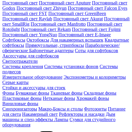
Постоянный свет
Постоянный свет Aputure
Постоянный свет
Godox
Постоянный свет Zhiyun
Постоянный свет Falcon Eyes
Постоянный свет FST
Постоянный свет GreenBeen
Постоянный свет Raylab
Постоянный свет Akurat
Постоянный
свет SmallRig
Постоянный свет Manfrotto
Постоянный свет
Rotolight
Постоянный свет Rekam
Постоянный свет Fujimi
Постоянный свет YongNuo
Постоянный свет E-Image
Софтбоксы
Октобоксы
Для накамерных вспышек
Квадратные
софтбоксы
Прямоугольные, стрипбоксы
Параболические/
сферические
Байонетныe адаптеры
Соты для софтбоксов
Аксессуары для софтбоксов
Светоотражатели
Системы крепления
Системы установки фонов
Системы
подвесов
Измерительное оборудование
Экспонометры и колориметры
Серые карты
Стойки и аксессуары для стоек
Фоны
Бумажные фоны
Тканевые фоны
Складные фоны
Пластиковые фоны
Нетканые фоны
Хромакей фоны
Виниловые фоны
Синхронизаторы
Макро-Боксы и столы
Фотозонты
Питание
для света
Накамерный свет
Рефлекторы и насадки
Дым
машины и спец-эффекты
Лампы
Сумки для студийного
оборудования