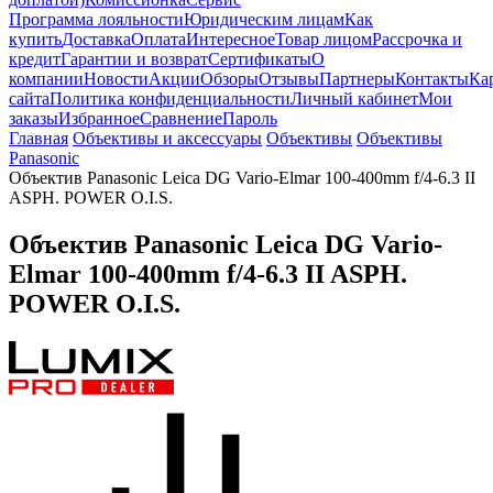
Программа лояльности
Юридическим лицам
Как
купить
Доставка
Оплата
Интересное
Товар лицом
Рассрочка и
кредит
Гарантии и возврат
Сертификаты
О
компании
Новости
Акции
Обзоры
Отзывы
Партнеры
Контакты
Ка
сайта
Политика конфиденциальности
Личный кабинет
Мои
заказы
Избранное
Сравнение
Пароль
Главная
Объективы и аксессуары
Объективы
Объективы
Panasonic
Объектив Panasonic Leica DG Vario-Elmar 100-400mm f/4-6.3 II
ASPH. POWER O.I.S.
Объектив Panasonic Leica DG Vario-
Elmar 100-400mm f/4-6.3 II ASPH.
POWER O.I.S.