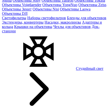
Sigma
Объективы Sony
Объективы Tamron
Объективы Tokina
Объективы Voigtlaender
Объективы YongNuo
Объективы Zeiss
Объективы Зенит
Объективы Nisi
Объективы Laowa
Объективы DJI
Светофильтры
Наборы светофильтров
Бленды для объективов
Экстендеры, конвертеры
Насадки, макролинзы
Адаптеры и
кольца
Крышки на объективы
Чехлы для объективов
Док-
станции
Студийный свет