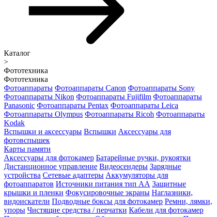
Каталог
>
Фототехника
Фототехника
Фотоаппараты
Фотоаппараты Canon
Фотоаппараты Sony
Фотоаппараты Nikon
Фотоаппараты Fujifilm
Фотоаппараты
Panasonic
Фотоаппараты Pentax
Фотоаппараты Leica
Фотоаппараты Olympus
Фотоаппараты Ricoh
Фотоаппараты
Kodak
Вспышки и аксессуары
Вспышки
Аксессуары для
фотовспышек
Карты памяти
Аксессуары для фотокамер
Батарейные ручки, рукоятки
Дистанционное управление
Видеосендеры
Зарядные
устройства
Сетевые адаптеры
Аккумуляторы для
фотоаппаратов
Источники питания тип АА
Защитные
крышки и пленки
Фокусировочные экраны
Наглазники,
видоискатели
Подводные боксы для фотокамер
Ремни, лямки,
упоры
Чистящие средства / перчатки
Кабели для фотокамер