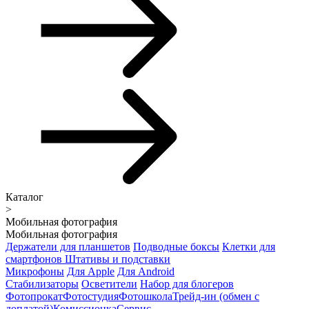
Каталог
>
Мобильная фотография
Мобильная фотография
Держатели для планшетов
Подводные боксы
Клетки для
смартфонов
Штативы и подставки
Микрофоны
Для Apple
Для Android
Стабилизаторы
Осветители
Набор для блогеров
Фотопрокат
Фотостудия
Фотошкола
Трейд-ин (обмен с
доплатой)
Комиссионка
Сервис