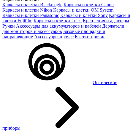
Каркасы и клетки Blackmagic
Каркасы и клетки Canon
Каркасы и клетки Nikon
Каркасы и клетки OM System
Каркасы и клетки Panasonic
Каркасы и клетки Sony
Каркасы и
клетки Fujifilm
Каркасы и клетки Leica
Крепления и адаптеры
Ручки
Аксессуары для аккумуляторов и кабелей
Держатели
для мониторов и аксессуаров
Базовые площадки и
направляющие
Аксессуары прочее
Клетки прочие
Оптические
приборы