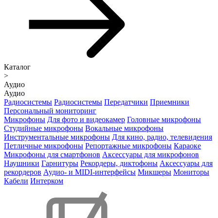
Каталог
>
Аудио
Аудио
Радиосистемы
Радиосистемы
Передатчики
Приемники
Персональный мониторинг
Микрофоны
Для фото и видеокамер
Головные микрофоны
Студийные микрофоны
Вокальные микрофоны
Инструментальные микрофоны
Для кино, радио, телевидения
Петличные микрофоны
Репортажные микрофоны
Караоке
Микрофоны для смартфонов
Аксессуары для микрофонов
Наушники
Гарнитуры
Рекордеры, диктофоны
Аксессуары для
рекордеров
Аудио- и MIDI-интерфейсы
Микшеры
Мониторы
Кабели
Интерком