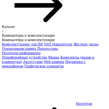
Каталог
>
Компьютеры и комплектующие
Компьютеры и комплектующие
Комплектующие для ПК
SSD Накопители
Жесткие диски
Оперативная память
Процессоры
Носители информации
Периферийные устройства
Мыши
Комплекты (мышь и
клавиатура)
Аксессуары
Web камеры
Наушники с
микрофоном
Графические планшеты
Носители