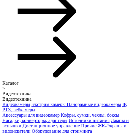
Каталог
>
Видеотехника
Видеотехника
Видеокамеры
Экстрим камеры
Панорамные видеокамеры
IP,
PTZ, вебкамеры
Аксессуары для видеокамер
Кофры, сумки, чехлы, боксы
Насадки, конверторы, адаптеры
Источники питания
Лампы и
вспышки
Дистанционное управление
Прочие
ЖК-Экраны и
видоискатели
Оборудование для стриминга