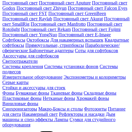
Постоянный свет
Постоянный свет Aputure
Постоянный свет
Godox
Постоянный свет Zhiyun
Постоянный свет Falcon Eyes
Постоянный свет FST
Постоянный свет GreenBeen
Постоянный свет Raylab
Постоянный свет Akurat
Постоянный
свет SmallRig
Постоянный свет Manfrotto
Постоянный свет
Rotolight
Постоянный свет Rekam
Постоянный свет Fujimi
Постоянный свет YongNuo
Постоянный свет E-Image
Софтбоксы
Октобоксы
Для накамерных вспышек
Квадратные
софтбоксы
Прямоугольные, стрипбоксы
Параболические/
сферические
Байонетныe адаптеры
Соты для софтбоксов
Аксессуары для софтбоксов
Светоотражатели
Системы крепления
Системы установки фонов
Системы
подвесов
Измерительное оборудование
Экспонометры и колориметры
Серые карты
Стойки и аксессуары для стоек
Фоны
Бумажные фоны
Тканевые фоны
Складные фоны
Пластиковые фоны
Нетканые фоны
Хромакей фоны
Виниловые фоны
Синхронизаторы
Макро-Боксы и столы
Фотозонты
Питание
для света
Накамерный свет
Рефлекторы и насадки
Дым
машины и спец-эффекты
Лампы
Сумки для студийного
оборудования