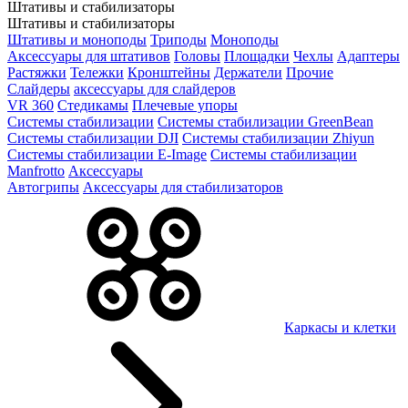
Штативы и стабилизаторы
Штативы и стабилизаторы
Штативы и моноподы
Триподы
Моноподы
Аксессуары для штативов
Головы
Площадки
Чехлы
Адаптеры
Растяжки
Тележки
Кронштейны
Держатели
Прочие
Слайдеры
аксессуары для слайдеров
VR 360
Стедикамы
Плечевые упоры
Системы стабилизации
Системы стабилизации GreenBean
Системы стабилизации DJI
Системы стабилизации Zhiyun
Системы стабилизации E-Image
Системы стабилизации
Manfrotto
Аксессуары
Автогрипы
Аксессуары для стабилизаторов
Каркасы и клетки