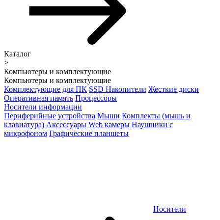
Каталог
>
Компьютеры и комплектующие
Компьютеры и комплектующие
Комплектующие для ПК
SSD Накопители
Жесткие диски
Оперативная память
Процессоры
Носители информации
Периферийные устройства
Мыши
Комплекты (мышь и
клавиатура)
Аксессуары
Web камеры
Наушники с
микрофоном
Графические планшеты
Носители