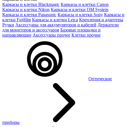
Каркасы и клетки Blackmagic
Каркасы и клетки Canon
Каркасы и клетки Nikon
Каркасы и клетки OM System
Каркасы и клетки Panasonic
Каркасы и клетки Sony
Каркасы и
клетки Fujifilm
Каркасы и клетки Leica
Крепления и адаптеры
Ручки
Аксессуары для аккумуляторов и кабелей
Держатели
для мониторов и аксессуаров
Базовые площадки и
направляющие
Аксессуары прочее
Клетки прочие
Оптические
приборы