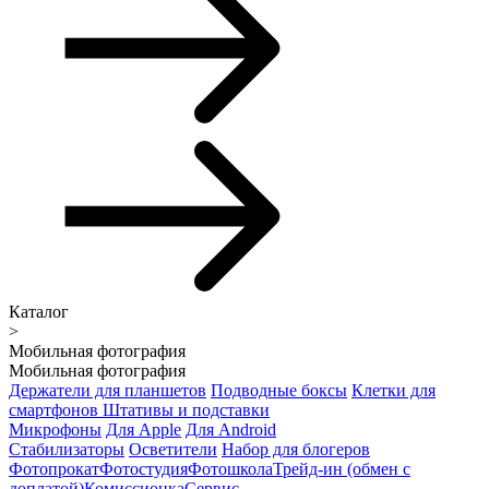
Каталог
>
Мобильная фотография
Мобильная фотография
Держатели для планшетов
Подводные боксы
Клетки для
смартфонов
Штативы и подставки
Микрофоны
Для Apple
Для Android
Стабилизаторы
Осветители
Набор для блогеров
Фотопрокат
Фотостудия
Фотошкола
Трейд-ин (обмен с
доплатой)
Комиссионка
Сервис