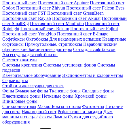
Постоянный свет
Постоянный свет Aputure
Постоянный свет
Godox
Постоянный свет Zhiyun
Постоянный свет Falcon Eyes
Постоянный свет FST
Постоянный свет GreenBeen
Постоянный свет Raylab
Постоянный свет Akurat
Постоянный
свет SmallRig
Постоянный свет Manfrotto
Постоянный свет
Rotolight
Постоянный свет Rekam
Постоянный свет Fujimi
Постоянный свет YongNuo
Постоянный свет E-Image
Софтбоксы
Октобоксы
Для накамерных вспышек
Квадратные
софтбоксы
Прямоугольные, стрипбоксы
Параболические/
сферические
Байонетныe адаптеры
Соты для софтбоксов
Аксессуары для софтбоксов
Светоотражатели
Системы крепления
Системы установки фонов
Системы
подвесов
Измерительное оборудование
Экспонометры и колориметры
Серые карты
Стойки и аксессуары для стоек
Фоны
Бумажные фоны
Тканевые фоны
Складные фоны
Пластиковые фоны
Нетканые фоны
Хромакей фоны
Виниловые фоны
Синхронизаторы
Макро-Боксы и столы
Фотозонты
Питание
для света
Накамерный свет
Рефлекторы и насадки
Дым
машины и спец-эффекты
Лампы
Сумки для студийного
оборудования