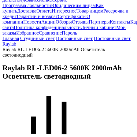
Программа лояльности
Юридическим лицам
Как
купить
Доставка
Оплата
Интересное
Товар лицом
Рассрочка и
кредит
Гарантии и возврат
Сертификаты
О
компании
Новости
Акции
Обзоры
Отзывы
Партнеры
Контакты
Ка
сайта
Политика конфиденциальности
Личный кабинет
Мои
заказы
Избранное
Сравнение
Пароль
Главная
Студийный свет
Постоянный свет
Постоянный свет
Raylab
Raylab RL-LED06-2 5600K 2000mAh Осветитель
светодиодный
Raylab RL-LED06-2 5600K 2000mAh
Осветитель светодиодный