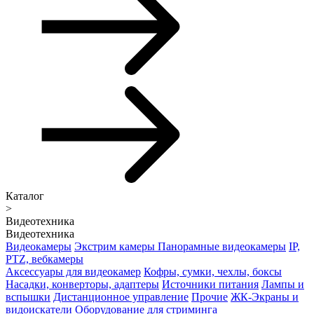
Каталог
>
Видеотехника
Видеотехника
Видеокамеры
Экстрим камеры
Панорамные видеокамеры
IP,
PTZ, вебкамеры
Аксессуары для видеокамер
Кофры, сумки, чехлы, боксы
Насадки, конверторы, адаптеры
Источники питания
Лампы и
вспышки
Дистанционное управление
Прочие
ЖК-Экраны и
видоискатели
Оборудование для стриминга