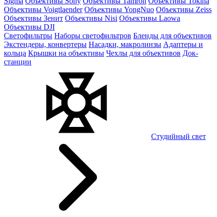
Sigma
Объективы Sony
Объективы Tamron
Объективы Tokina
Объективы Voigtlaender
Объективы YongNuo
Объективы Zeiss
Объективы Зенит
Объективы Nisi
Объективы Laowa
Объективы DJI
Светофильтры
Наборы светофильтров
Бленды для объективов
Экстендеры, конвертеры
Насадки, макролинзы
Адаптеры и
кольца
Крышки на объективы
Чехлы для объективов
Док-
станции
Студийный свет