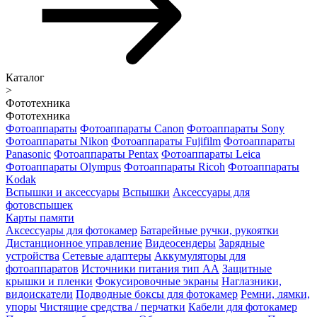
Каталог
>
Фототехника
Фототехника
Фотоаппараты
Фотоаппараты Canon
Фотоаппараты Sony
Фотоаппараты Nikon
Фотоаппараты Fujifilm
Фотоаппараты
Panasonic
Фотоаппараты Pentax
Фотоаппараты Leica
Фотоаппараты Olympus
Фотоаппараты Ricoh
Фотоаппараты
Kodak
Вспышки и аксессуары
Вспышки
Аксессуары для
фотовспышек
Карты памяти
Аксессуары для фотокамер
Батарейные ручки, рукоятки
Дистанционное управление
Видеосендеры
Зарядные
устройства
Сетевые адаптеры
Аккумуляторы для
фотоаппаратов
Источники питания тип АА
Защитные
крышки и пленки
Фокусировочные экраны
Наглазники,
видоискатели
Подводные боксы для фотокамер
Ремни, лямки,
упоры
Чистящие средства / перчатки
Кабели для фотокамер