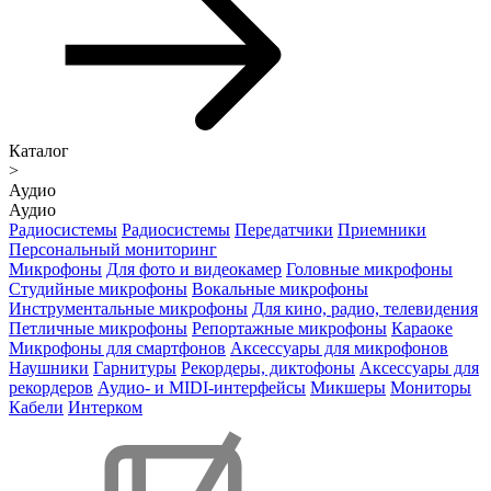
Каталог
>
Аудио
Аудио
Радиосистемы
Радиосистемы
Передатчики
Приемники
Персональный мониторинг
Микрофоны
Для фото и видеокамер
Головные микрофоны
Студийные микрофоны
Вокальные микрофоны
Инструментальные микрофоны
Для кино, радио, телевидения
Петличные микрофоны
Репортажные микрофоны
Караоке
Микрофоны для смартфонов
Аксессуары для микрофонов
Наушники
Гарнитуры
Рекордеры, диктофоны
Аксессуары для
рекордеров
Аудио- и MIDI-интерфейсы
Микшеры
Мониторы
Кабели
Интерком