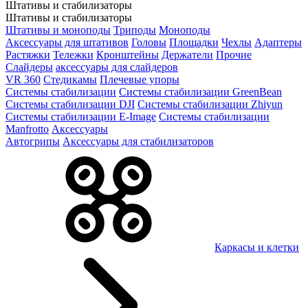
Штативы и стабилизаторы
Штативы и стабилизаторы
Штативы и моноподы
Триподы
Моноподы
Аксессуары для штативов
Головы
Площадки
Чехлы
Адаптеры
Растяжки
Тележки
Кронштейны
Держатели
Прочие
Слайдеры
аксессуары для слайдеров
VR 360
Стедикамы
Плечевые упоры
Системы стабилизации
Системы стабилизации GreenBean
Системы стабилизации DJI
Системы стабилизации Zhiyun
Системы стабилизации E-Image
Системы стабилизации
Manfrotto
Аксессуары
Автогрипы
Аксессуары для стабилизаторов
Каркасы и клетки