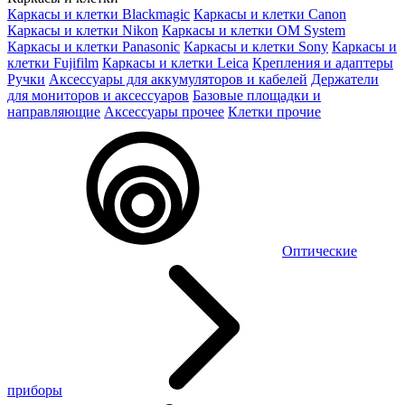
Каркасы и клетки Blackmagic
Каркасы и клетки Canon
Каркасы и клетки Nikon
Каркасы и клетки OM System
Каркасы и клетки Panasonic
Каркасы и клетки Sony
Каркасы и
клетки Fujifilm
Каркасы и клетки Leica
Крепления и адаптеры
Ручки
Аксессуары для аккумуляторов и кабелей
Держатели
для мониторов и аксессуаров
Базовые площадки и
направляющие
Аксессуары прочее
Клетки прочие
Оптические
приборы