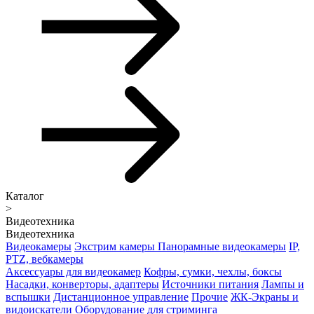
Каталог
>
Видеотехника
Видеотехника
Видеокамеры
Экстрим камеры
Панорамные видеокамеры
IP,
PTZ, вебкамеры
Аксессуары для видеокамер
Кофры, сумки, чехлы, боксы
Насадки, конверторы, адаптеры
Источники питания
Лампы и
вспышки
Дистанционное управление
Прочие
ЖК-Экраны и
видоискатели
Оборудование для стриминга