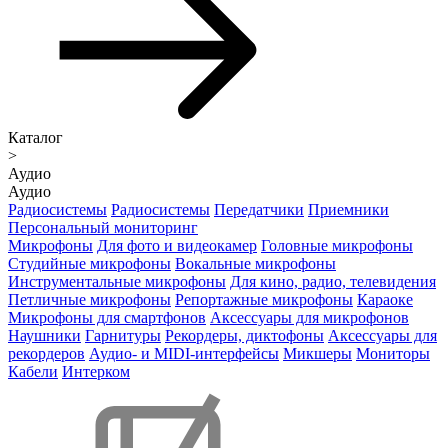
Каталог
>
Аудио
Аудио
Радиосистемы
Радиосистемы
Передатчики
Приемники
Персональный мониторинг
Микрофоны
Для фото и видеокамер
Головные микрофоны
Студийные микрофоны
Вокальные микрофоны
Инструментальные микрофоны
Для кино, радио, телевидения
Петличные микрофоны
Репортажные микрофоны
Караоке
Микрофоны для смартфонов
Аксессуары для микрофонов
Наушники
Гарнитуры
Рекордеры, диктофоны
Аксессуары для
рекордеров
Аудио- и MIDI-интерфейсы
Микшеры
Мониторы
Кабели
Интерком