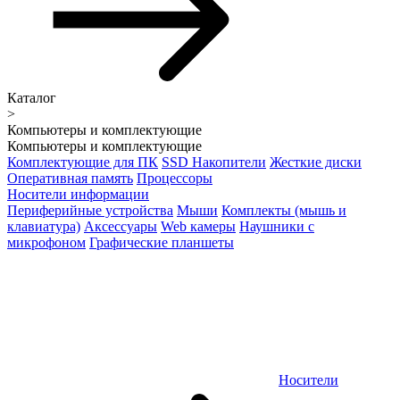
Каталог
>
Компьютеры и комплектующие
Компьютеры и комплектующие
Комплектующие для ПК
SSD Накопители
Жесткие диски
Оперативная память
Процессоры
Носители информации
Периферийные устройства
Мыши
Комплекты (мышь и
клавиатура)
Аксессуары
Web камеры
Наушники с
микрофоном
Графические планшеты
Носители