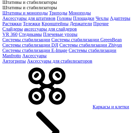
Штативы и стабилизаторы
Штативы и стабилизаторы
Штативы и моноподы
Триподы
Моноподы
Аксессуары для штативов
Головы
Площадки
Чехлы
Адаптеры
Растяжки
Тележки
Кронштейны
Держатели
Прочие
Слайдеры
аксессуары для слайдеров
VR 360
Стедикамы
Плечевые упоры
Системы стабилизации
Системы стабилизации GreenBean
Системы стабилизации DJI
Системы стабилизации Zhiyun
Системы стабилизации E-Image
Системы стабилизации
Manfrotto
Аксессуары
Автогрипы
Аксессуары для стабилизаторов
Каркасы и клетки