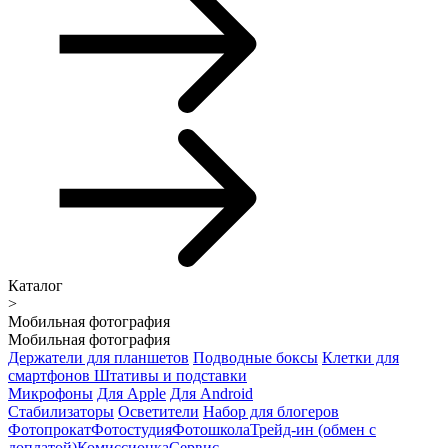
Каталог
>
Мобильная фотография
Мобильная фотография
Держатели для планшетов
Подводные боксы
Клетки для
смартфонов
Штативы и подставки
Микрофоны
Для Apple
Для Android
Стабилизаторы
Осветители
Набор для блогеров
Фотопрокат
Фотостудия
Фотошкола
Трейд-ин (обмен с
доплатой)
Комиссионка
Сервис