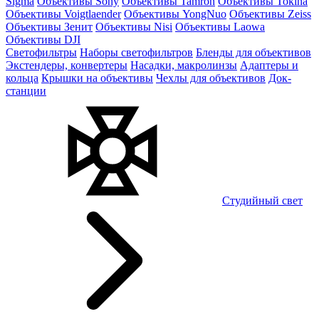
Sigma
Объективы Sony
Объективы Tamron
Объективы Tokina
Объективы Voigtlaender
Объективы YongNuo
Объективы Zeiss
Объективы Зенит
Объективы Nisi
Объективы Laowa
Объективы DJI
Светофильтры
Наборы светофильтров
Бленды для объективов
Экстендеры, конвертеры
Насадки, макролинзы
Адаптеры и
кольца
Крышки на объективы
Чехлы для объективов
Док-
станции
Студийный свет