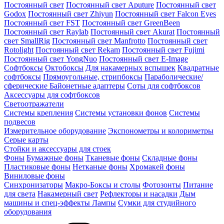
Постоянный свет
Постоянный свет Aputure
Постоянный свет
Godox
Постоянный свет Zhiyun
Постоянный свет Falcon Eyes
Постоянный свет FST
Постоянный свет GreenBeen
Постоянный свет Raylab
Постоянный свет Akurat
Постоянный
свет SmallRig
Постоянный свет Manfrotto
Постоянный свет
Rotolight
Постоянный свет Rekam
Постоянный свет Fujimi
Постоянный свет YongNuo
Постоянный свет E-Image
Софтбоксы
Октобоксы
Для накамерных вспышек
Квадратные
софтбоксы
Прямоугольные, стрипбоксы
Параболические/
сферические
Байонетныe адаптеры
Соты для софтбоксов
Аксессуары для софтбоксов
Светоотражатели
Системы крепления
Системы установки фонов
Системы
подвесов
Измерительное оборудование
Экспонометры и колориметры
Серые карты
Стойки и аксессуары для стоек
Фоны
Бумажные фоны
Тканевые фоны
Складные фоны
Пластиковые фоны
Нетканые фоны
Хромакей фоны
Виниловые фоны
Синхронизаторы
Макро-Боксы и столы
Фотозонты
Питание
для света
Накамерный свет
Рефлекторы и насадки
Дым
машины и спец-эффекты
Лампы
Сумки для студийного
оборудования