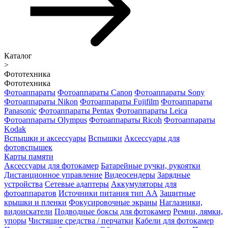
Каталог
>
Фототехника
Фототехника
Фотоаппараты
Фотоаппараты Canon
Фотоаппараты Sony
Фотоаппараты Nikon
Фотоаппараты Fujifilm
Фотоаппараты
Panasonic
Фотоаппараты Pentax
Фотоаппараты Leica
Фотоаппараты Olympus
Фотоаппараты Ricoh
Фотоаппараты
Kodak
Вспышки и аксессуары
Вспышки
Аксессуары для
фотовспышек
Карты памяти
Аксессуары для фотокамер
Батарейные ручки, рукоятки
Дистанционное управление
Видеосендеры
Зарядные
устройства
Сетевые адаптеры
Аккумуляторы для
фотоаппаратов
Источники питания тип АА
Защитные
крышки и пленки
Фокусировочные экраны
Наглазники,
видоискатели
Подводные боксы для фотокамер
Ремни, лямки,
упоры
Чистящие средства / перчатки
Кабели для фотокамер