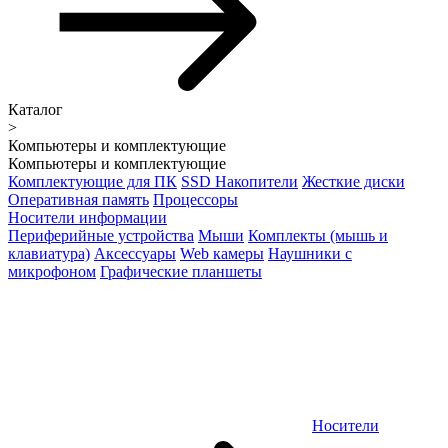
Каталог
>
Компьютеры и комплектующие
Компьютеры и комплектующие
Комплектующие для ПК
SSD Накопители
Жесткие диски
Оперативная память
Процессоры
Носители информации
Периферийные устройства
Мыши
Комплекты (мышь и
клавиатура)
Аксессуары
Web камеры
Наушники с
микрофоном
Графические планшеты
Носители