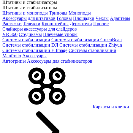
Штативы и стабилизаторы
Штативы и стабилизаторы
Штативы и моноподы
Триподы
Моноподы
Аксессуары для штативов
Головы
Площадки
Чехлы
Адаптеры
Растяжки
Тележки
Кронштейны
Держатели
Прочие
Слайдеры
аксессуары для слайдеров
VR 360
Стедикамы
Плечевые упоры
Системы стабилизации
Системы стабилизации GreenBean
Системы стабилизации DJI
Системы стабилизации Zhiyun
Системы стабилизации E-Image
Системы стабилизации
Manfrotto
Аксессуары
Автогрипы
Аксессуары для стабилизаторов
Каркасы и клетки