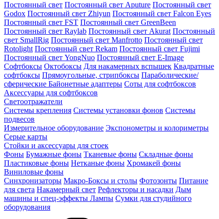
Постоянный свет
Постоянный свет Aputure
Постоянный свет
Godox
Постоянный свет Zhiyun
Постоянный свет Falcon Eyes
Постоянный свет FST
Постоянный свет GreenBeen
Постоянный свет Raylab
Постоянный свет Akurat
Постоянный
свет SmallRig
Постоянный свет Manfrotto
Постоянный свет
Rotolight
Постоянный свет Rekam
Постоянный свет Fujimi
Постоянный свет YongNuo
Постоянный свет E-Image
Софтбоксы
Октобоксы
Для накамерных вспышек
Квадратные
софтбоксы
Прямоугольные, стрипбоксы
Параболические/
сферические
Байонетныe адаптеры
Соты для софтбоксов
Аксессуары для софтбоксов
Светоотражатели
Системы крепления
Системы установки фонов
Системы
подвесов
Измерительное оборудование
Экспонометры и колориметры
Серые карты
Стойки и аксессуары для стоек
Фоны
Бумажные фоны
Тканевые фоны
Складные фоны
Пластиковые фоны
Нетканые фоны
Хромакей фоны
Виниловые фоны
Синхронизаторы
Макро-Боксы и столы
Фотозонты
Питание
для света
Накамерный свет
Рефлекторы и насадки
Дым
машины и спец-эффекты
Лампы
Сумки для студийного
оборудования