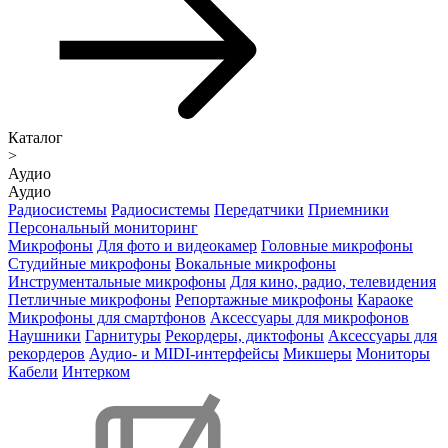
Каталог
>
Аудио
Аудио
Радиосистемы
Радиосистемы
Передатчики
Приемники
Персональный мониторинг
Микрофоны
Для фото и видеокамер
Головные микрофоны
Студийные микрофоны
Вокальные микрофоны
Инструментальные микрофоны
Для кино, радио, телевидения
Петличные микрофоны
Репортажные микрофоны
Караоке
Микрофоны для смартфонов
Аксессуары для микрофонов
Наушники
Гарнитуры
Рекордеры, диктофоны
Аксессуары для
рекордеров
Аудио- и MIDI-интерфейсы
Микшеры
Мониторы
Кабели
Интерком