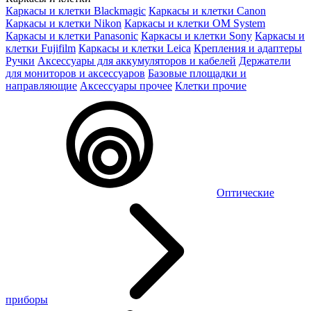
Каркасы и клетки Blackmagic
Каркасы и клетки Canon
Каркасы и клетки Nikon
Каркасы и клетки OM System
Каркасы и клетки Panasonic
Каркасы и клетки Sony
Каркасы и
клетки Fujifilm
Каркасы и клетки Leica
Крепления и адаптеры
Ручки
Аксессуары для аккумуляторов и кабелей
Держатели
для мониторов и аксессуаров
Базовые площадки и
направляющие
Аксессуары прочее
Клетки прочие
Оптические
приборы