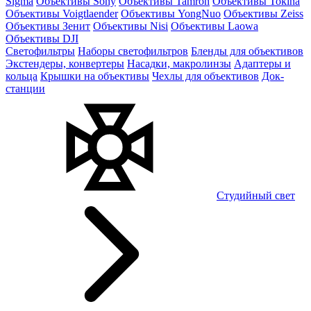
Sigma
Объективы Sony
Объективы Tamron
Объективы Tokina
Объективы Voigtlaender
Объективы YongNuo
Объективы Zeiss
Объективы Зенит
Объективы Nisi
Объективы Laowa
Объективы DJI
Светофильтры
Наборы светофильтров
Бленды для объективов
Экстендеры, конвертеры
Насадки, макролинзы
Адаптеры и
кольца
Крышки на объективы
Чехлы для объективов
Док-
станции
Студийный свет