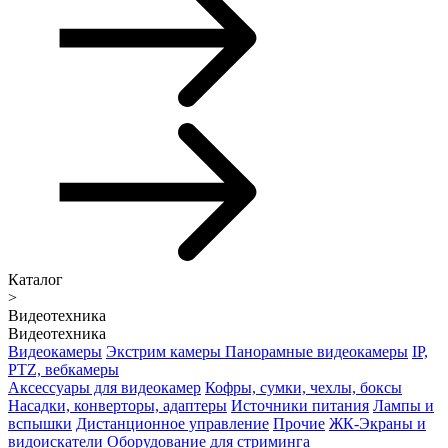
Каталог
>
Видеотехника
Видеотехника
Видеокамеры
Экстрим камеры
Панорамные видеокамеры
IP,
PTZ, вебкамеры
Аксессуары для видеокамер
Кофры, сумки, чехлы, боксы
Насадки, конверторы, адаптеры
Источники питания
Лампы и
вспышки
Дистанционное управление
Прочие
ЖК-Экраны и
видоискатели
Оборудование для стриминга