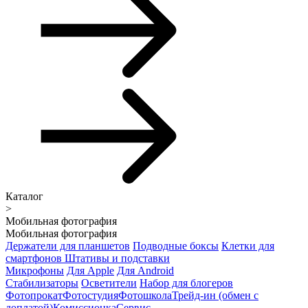
Каталог
>
Мобильная фотография
Мобильная фотография
Держатели для планшетов
Подводные боксы
Клетки для
смартфонов
Штативы и подставки
Микрофоны
Для Apple
Для Android
Стабилизаторы
Осветители
Набор для блогеров
Фотопрокат
Фотостудия
Фотошкола
Трейд-ин (обмен с
доплатой)
Комиссионка
Сервис