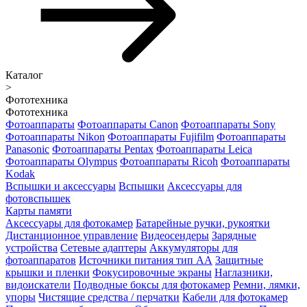
Каталог
>
Фототехника
Фототехника
Фотоаппараты
Фотоаппараты Canon
Фотоаппараты Sony
Фотоаппараты Nikon
Фотоаппараты Fujifilm
Фотоаппараты
Panasonic
Фотоаппараты Pentax
Фотоаппараты Leica
Фотоаппараты Olympus
Фотоаппараты Ricoh
Фотоаппараты
Kodak
Вспышки и аксессуары
Вспышки
Аксессуары для
фотовспышек
Карты памяти
Аксессуары для фотокамер
Батарейные ручки, рукоятки
Дистанционное управление
Видеосендеры
Зарядные
устройства
Сетевые адаптеры
Аккумуляторы для
фотоаппаратов
Источники питания тип АА
Защитные
крышки и пленки
Фокусировочные экраны
Наглазники,
видоискатели
Подводные боксы для фотокамер
Ремни, лямки,
упоры
Чистящие средства / перчатки
Кабели для фотокамер