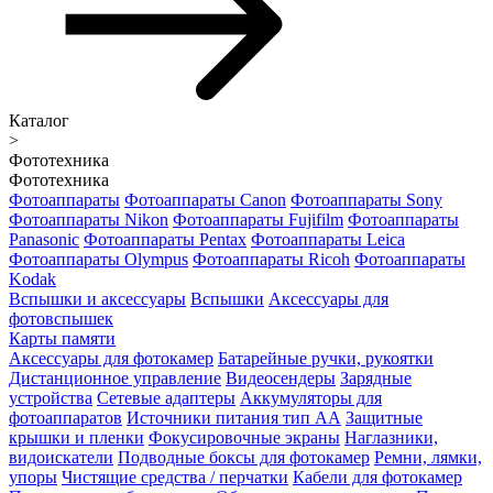
Каталог
>
Фототехника
Фототехника
Фотоаппараты
Фотоаппараты Canon
Фотоаппараты Sony
Фотоаппараты Nikon
Фотоаппараты Fujifilm
Фотоаппараты
Panasonic
Фотоаппараты Pentax
Фотоаппараты Leica
Фотоаппараты Olympus
Фотоаппараты Ricoh
Фотоаппараты
Kodak
Вспышки и аксессуары
Вспышки
Аксессуары для
фотовспышек
Карты памяти
Аксессуары для фотокамер
Батарейные ручки, рукоятки
Дистанционное управление
Видеосендеры
Зарядные
устройства
Сетевые адаптеры
Аккумуляторы для
фотоаппаратов
Источники питания тип АА
Защитные
крышки и пленки
Фокусировочные экраны
Наглазники,
видоискатели
Подводные боксы для фотокамер
Ремни, лямки,
упоры
Чистящие средства / перчатки
Кабели для фотокамер