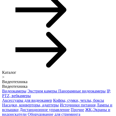
Каталог
>
Видеотехника
Видеотехника
Видеокамеры
Экстрим камеры
Панорамные видеокамеры
IP,
PTZ, вебкамеры
Аксессуары для видеокамер
Кофры, сумки, чехлы, боксы
Насадки, конверторы, адаптеры
Источники питания
Лампы и
вспышки
Дистанционное управление
Прочие
ЖК-Экраны и
видоискатели
Оборудование для стриминга