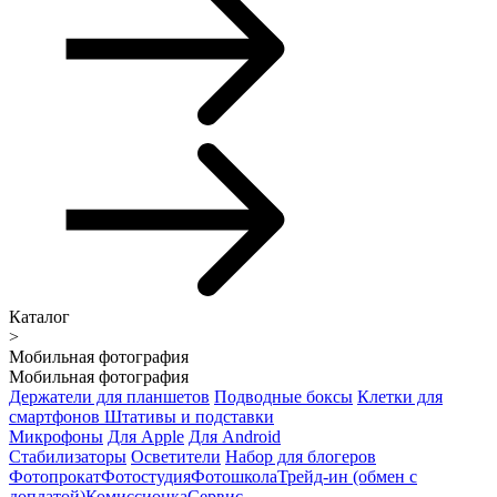
Каталог
>
Мобильная фотография
Мобильная фотография
Держатели для планшетов
Подводные боксы
Клетки для
смартфонов
Штативы и подставки
Микрофоны
Для Apple
Для Android
Стабилизаторы
Осветители
Набор для блогеров
Фотопрокат
Фотостудия
Фотошкола
Трейд-ин (обмен с
доплатой)
Комиссионка
Сервис