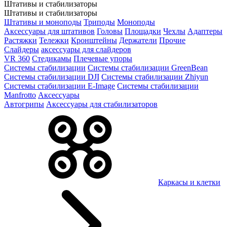
Штативы и стабилизаторы
Штативы и стабилизаторы
Штативы и моноподы
Триподы
Моноподы
Аксессуары для штативов
Головы
Площадки
Чехлы
Адаптеры
Растяжки
Тележки
Кронштейны
Держатели
Прочие
Слайдеры
аксессуары для слайдеров
VR 360
Стедикамы
Плечевые упоры
Системы стабилизации
Системы стабилизации GreenBean
Системы стабилизации DJI
Системы стабилизации Zhiyun
Системы стабилизации E-Image
Системы стабилизации
Manfrotto
Аксессуары
Автогрипы
Аксессуары для стабилизаторов
Каркасы и клетки