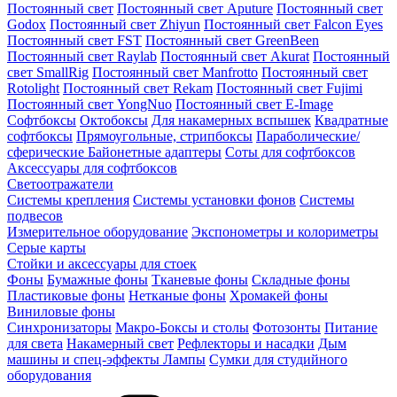
Постоянный свет
Постоянный свет Aputure
Постоянный свет
Godox
Постоянный свет Zhiyun
Постоянный свет Falcon Eyes
Постоянный свет FST
Постоянный свет GreenBeen
Постоянный свет Raylab
Постоянный свет Akurat
Постоянный
свет SmallRig
Постоянный свет Manfrotto
Постоянный свет
Rotolight
Постоянный свет Rekam
Постоянный свет Fujimi
Постоянный свет YongNuo
Постоянный свет E-Image
Софтбоксы
Октобоксы
Для накамерных вспышек
Квадратные
софтбоксы
Прямоугольные, стрипбоксы
Параболические/
сферические
Байонетныe адаптеры
Соты для софтбоксов
Аксессуары для софтбоксов
Светоотражатели
Системы крепления
Системы установки фонов
Системы
подвесов
Измерительное оборудование
Экспонометры и колориметры
Серые карты
Стойки и аксессуары для стоек
Фоны
Бумажные фоны
Тканевые фоны
Складные фоны
Пластиковые фоны
Нетканые фоны
Хромакей фоны
Виниловые фоны
Синхронизаторы
Макро-Боксы и столы
Фотозонты
Питание
для света
Накамерный свет
Рефлекторы и насадки
Дым
машины и спец-эффекты
Лампы
Сумки для студийного
оборудования