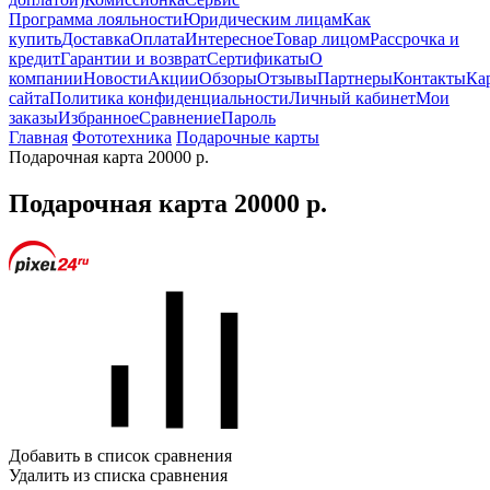
Программа лояльности
Юридическим лицам
Как
купить
Доставка
Оплата
Интересное
Товар лицом
Рассрочка и
кредит
Гарантии и возврат
Сертификаты
О
компании
Новости
Акции
Обзоры
Отзывы
Партнеры
Контакты
Ка
сайта
Политика конфиденциальности
Личный кабинет
Мои
заказы
Избранное
Сравнение
Пароль
Главная
Фототехника
Подарочные карты
Подарочная карта 20000 р.
Подарочная карта 20000 р.
Добавить в список сравнения
Удалить из списка сравнения