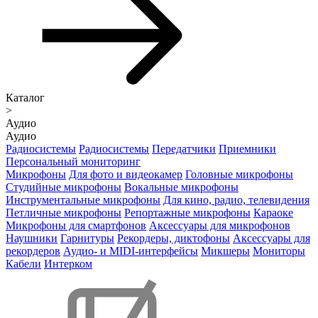
Каталог
>
Аудио
Аудио
Радиосистемы
Радиосистемы
Передатчики
Приемники
Персональный мониторинг
Микрофоны
Для фото и видеокамер
Головные микрофоны
Студийные микрофоны
Вокальные микрофоны
Инструментальные микрофоны
Для кино, радио, телевидения
Петличные микрофоны
Репортажные микрофоны
Караоке
Микрофоны для смартфонов
Аксессуары для микрофонов
Наушники
Гарнитуры
Рекордеры, диктофоны
Аксессуары для
рекордеров
Аудио- и MIDI-интерфейсы
Микшеры
Мониторы
Кабели
Интерком