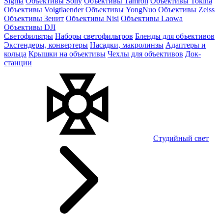
Sigma
Объективы Sony
Объективы Tamron
Объективы Tokina
Объективы Voigtlaender
Объективы YongNuo
Объективы Zeiss
Объективы Зенит
Объективы Nisi
Объективы Laowa
Объективы DJI
Светофильтры
Наборы светофильтров
Бленды для объективов
Экстендеры, конвертеры
Насадки, макролинзы
Адаптеры и
кольца
Крышки на объективы
Чехлы для объективов
Док-
станции
Студийный свет