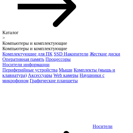
Каталог
>
Компьютеры и комплектующие
Компьютеры и комплектующие
Комплектующие для ПК
SSD Накопители
Жесткие диски
Оперативная память
Процессоры
Носители информации
Периферийные устройства
Мыши
Комплекты (мышь и
клавиатура)
Аксессуары
Web камеры
Наушники с
микрофоном
Графические планшеты
Носители