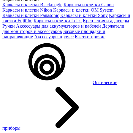
Каркасы и клетки Blackmagic
Каркасы и клетки Canon
Каркасы и клетки Nikon
Каркасы и клетки OM System
Каркасы и клетки Panasonic
Каркасы и клетки Sony
Каркасы и
клетки Fujifilm
Каркасы и клетки Leica
Крепления и адаптеры
Ручки
Аксессуары для аккумуляторов и кабелей
Держатели
для мониторов и аксессуаров
Базовые площадки и
направляющие
Аксессуары прочее
Клетки прочие
Оптические
приборы