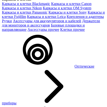
Каркасы и клетки Blackmagic
Каркасы и клетки Canon
Каркасы и клетки Nikon
Каркасы и клетки OM System
Каркасы и клетки Panasonic
Каркасы и клетки Sony
Каркасы и
клетки Fujifilm
Каркасы и клетки Leica
Крепления и адаптеры
Ручки
Аксессуары для аккумуляторов и кабелей
Держатели
для мониторов и аксессуаров
Базовые площадки и
направляющие
Аксессуары прочее
Клетки прочие
Оптические
приборы