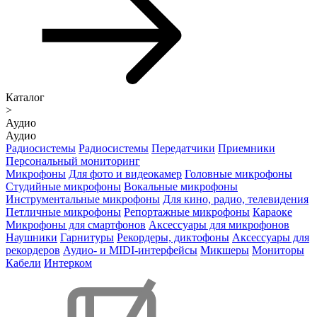
Каталог
>
Аудио
Аудио
Радиосистемы
Радиосистемы
Передатчики
Приемники
Персональный мониторинг
Микрофоны
Для фото и видеокамер
Головные микрофоны
Студийные микрофоны
Вокальные микрофоны
Инструментальные микрофоны
Для кино, радио, телевидения
Петличные микрофоны
Репортажные микрофоны
Караоке
Микрофоны для смартфонов
Аксессуары для микрофонов
Наушники
Гарнитуры
Рекордеры, диктофоны
Аксессуары для
рекордеров
Аудио- и MIDI-интерфейсы
Микшеры
Мониторы
Кабели
Интерком