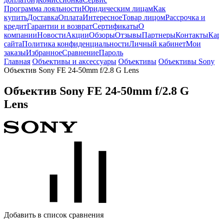
Программа лояльности
Юридическим лицам
Как
купить
Доставка
Оплата
Интересное
Товар лицом
Рассрочка и
кредит
Гарантии и возврат
Сертификаты
О
компании
Новости
Акции
Обзоры
Отзывы
Партнеры
Контакты
Ка
сайта
Политика конфиденциальности
Личный кабинет
Мои
заказы
Избранное
Сравнение
Пароль
Главная
Объективы и аксессуары
Объективы
Объективы Sony
Объектив Sony FE 24-50mm f/2.8 G Lens
Объектив Sony FE 24-50mm f/2.8 G
Lens
Добавить в список сравнения