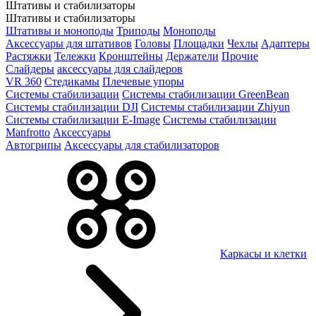
Штативы и стабилизаторы
Штативы и стабилизаторы
Штативы и моноподы
Триподы
Моноподы
Аксессуары для штативов
Головы
Площадки
Чехлы
Адаптеры
Растяжки
Тележки
Кронштейны
Держатели
Прочие
Слайдеры
аксессуары для слайдеров
VR 360
Стедикамы
Плечевые упоры
Системы стабилизации
Системы стабилизации GreenBean
Системы стабилизации DJI
Системы стабилизации Zhiyun
Системы стабилизации E-Image
Системы стабилизации
Manfrotto
Аксессуары
Автогрипы
Аксессуары для стабилизаторов
Каркасы и клетки