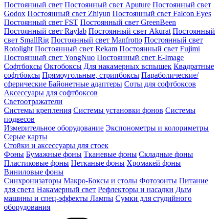
Постоянный свет
Постоянный свет Aputure
Постоянный свет
Godox
Постоянный свет Zhiyun
Постоянный свет Falcon Eyes
Постоянный свет FST
Постоянный свет GreenBeen
Постоянный свет Raylab
Постоянный свет Akurat
Постоянный
свет SmallRig
Постоянный свет Manfrotto
Постоянный свет
Rotolight
Постоянный свет Rekam
Постоянный свет Fujimi
Постоянный свет YongNuo
Постоянный свет E-Image
Софтбоксы
Октобоксы
Для накамерных вспышек
Квадратные
софтбоксы
Прямоугольные, стрипбоксы
Параболические/
сферические
Байонетныe адаптеры
Соты для софтбоксов
Аксессуары для софтбоксов
Светоотражатели
Системы крепления
Системы установки фонов
Системы
подвесов
Измерительное оборудование
Экспонометры и колориметры
Серые карты
Стойки и аксессуары для стоек
Фоны
Бумажные фоны
Тканевые фоны
Складные фоны
Пластиковые фоны
Нетканые фоны
Хромакей фоны
Виниловые фоны
Синхронизаторы
Макро-Боксы и столы
Фотозонты
Питание
для света
Накамерный свет
Рефлекторы и насадки
Дым
машины и спец-эффекты
Лампы
Сумки для студийного
оборудования