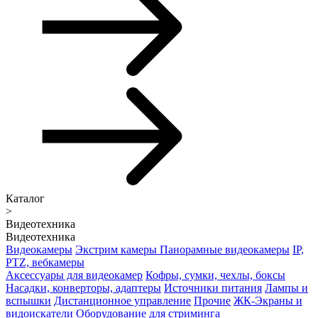
Каталог
>
Видеотехника
Видеотехника
Видеокамеры
Экстрим камеры
Панорамные видеокамеры
IP,
PTZ, вебкамеры
Аксессуары для видеокамер
Кофры, сумки, чехлы, боксы
Насадки, конверторы, адаптеры
Источники питания
Лампы и
вспышки
Дистанционное управление
Прочие
ЖК-Экраны и
видоискатели
Оборудование для стриминга