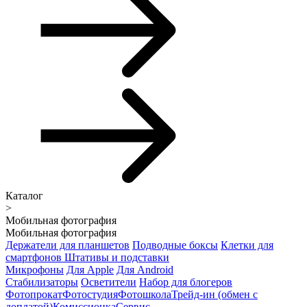
Каталог
>
Мобильная фотография
Мобильная фотография
Держатели для планшетов
Подводные боксы
Клетки для
смартфонов
Штативы и подставки
Микрофоны
Для Apple
Для Android
Стабилизаторы
Осветители
Набор для блогеров
Фотопрокат
Фотостудия
Фотошкола
Трейд-ин (обмен с
доплатой)
Комиссионка
Сервис