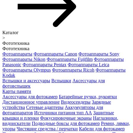
Каталог
>
Фототехника
Фототехника
Фотоаппараты
Фотоаппараты Canon
Фотоаппараты Sony
Фотоаппараты Nikon
Фотоаппараты Fujifilm
Фотоаппараты
Panasonic
Фотоаппараты Pentax
Фотоаппараты Leica
Фотоаппараты Olympus
Фотоаппараты Ricoh
Фотоаппараты
Kodak
Вспышки и аксессуары
Вспышки
Аксессуары для
фотовспышек
Карты памяти
Аксессуары для фотокамер
Батарейные ручки, рукоятки
Дистанционное управление
Видеосендеры
Зарядные
устройства
Сетевые адаптеры
Аккумуляторы для
фотоаппаратов
Источники питания тип АА
Защитные
крышки и пленки
Фокусировочные экраны
Наглазники,
видоискатели
Подводные боксы для фотокамер
Ремни, лямки,
упоры
Чистящие средства / перчатки
Кабели для фотокамер