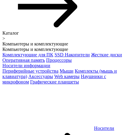
Каталог
>
Компьютеры и комплектующие
Компьютеры и комплектующие
Комплектующие для ПК
SSD Накопители
Жесткие диски
Оперативная память
Процессоры
Носители информации
Периферийные устройства
Мыши
Комплекты (мышь и
клавиатура)
Аксессуары
Web камеры
Наушники с
микрофоном
Графические планшеты
Носители