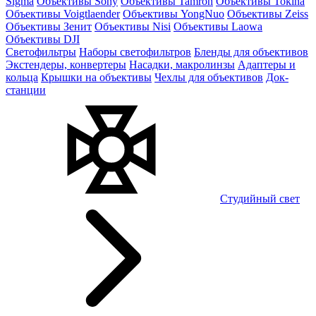
Sigma
Объективы Sony
Объективы Tamron
Объективы Tokina
Объективы Voigtlaender
Объективы YongNuo
Объективы Zeiss
Объективы Зенит
Объективы Nisi
Объективы Laowa
Объективы DJI
Светофильтры
Наборы светофильтров
Бленды для объективов
Экстендеры, конвертеры
Насадки, макролинзы
Адаптеры и
кольца
Крышки на объективы
Чехлы для объективов
Док-
станции
Студийный свет