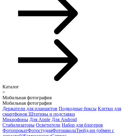
Каталог
>
Мобильная фотография
Мобильная фотография
Держатели для планшетов
Подводные боксы
Клетки для
смартфонов
Штативы и подставки
Микрофоны
Для Apple
Для Android
Стабилизаторы
Осветители
Набор для блогеров
Фотопрокат
Фотостудия
Фотошкола
Трейд-ин (обмен с
доплатой)
Комиссионка
Сервис