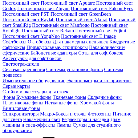
Постоянный свет
Постоянный свет Aputure
Постоянный свет
Godox
Постоянный свет Zhiyun
Постоянный свет Falcon Eyes
Постоянный свет FST
Постоянный свет GreenBeen
Постоянный свет Raylab
Постоянный свет Akurat
Постоянный
свет SmallRig
Постоянный свет Manfrotto
Постоянный свет
Rotolight
Постоянный свет Rekam
Постоянный свет Fujimi
Постоянный свет YongNuo
Постоянный свет E-Image
Софтбоксы
Октобоксы
Для накамерных вспышек
Квадратные
софтбоксы
Прямоугольные, стрипбоксы
Параболические/
сферические
Байонетныe адаптеры
Соты для софтбоксов
Аксессуары для софтбоксов
Светоотражатели
Системы крепления
Системы установки фонов
Системы
подвесов
Измерительное оборудование
Экспонометры и колориметры
Серые карты
Стойки и аксессуары для стоек
Фоны
Бумажные фоны
Тканевые фоны
Складные фоны
Пластиковые фоны
Нетканые фоны
Хромакей фоны
Виниловые фоны
Синхронизаторы
Макро-Боксы и столы
Фотозонты
Питание
для света
Накамерный свет
Рефлекторы и насадки
Дым
машины и спец-эффекты
Лампы
Сумки для студийного
оборудования