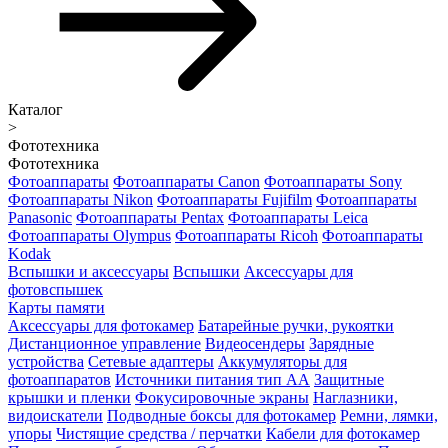
Каталог
>
Фототехника
Фототехника
Фотоаппараты
Фотоаппараты Canon
Фотоаппараты Sony
Фотоаппараты Nikon
Фотоаппараты Fujifilm
Фотоаппараты
Panasonic
Фотоаппараты Pentax
Фотоаппараты Leica
Фотоаппараты Olympus
Фотоаппараты Ricoh
Фотоаппараты
Kodak
Вспышки и аксессуары
Вспышки
Аксессуары для
фотовспышек
Карты памяти
Аксессуары для фотокамер
Батарейные ручки, рукоятки
Дистанционное управление
Видеосендеры
Зарядные
устройства
Сетевые адаптеры
Аккумуляторы для
фотоаппаратов
Источники питания тип АА
Защитные
крышки и пленки
Фокусировочные экраны
Наглазники,
видоискатели
Подводные боксы для фотокамер
Ремни, лямки,
упоры
Чистящие средства / перчатки
Кабели для фотокамер