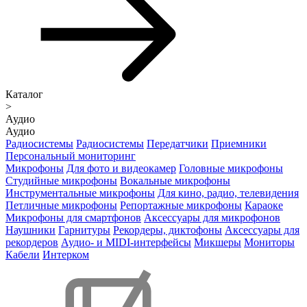
Каталог
>
Аудио
Аудио
Радиосистемы
Радиосистемы
Передатчики
Приемники
Персональный мониторинг
Микрофоны
Для фото и видеокамер
Головные микрофоны
Студийные микрофоны
Вокальные микрофоны
Инструментальные микрофоны
Для кино, радио, телевидения
Петличные микрофоны
Репортажные микрофоны
Караоке
Микрофоны для смартфонов
Аксессуары для микрофонов
Наушники
Гарнитуры
Рекордеры, диктофоны
Аксессуары для
рекордеров
Аудио- и MIDI-интерфейсы
Микшеры
Мониторы
Кабели
Интерком