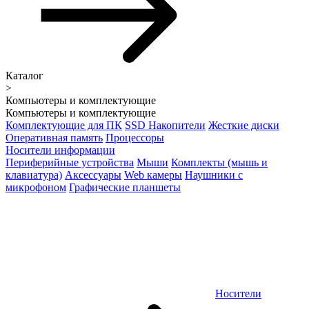
Каталог
>
Компьютеры и комплектующие
Компьютеры и комплектующие
Комплектующие для ПК
SSD Накопители
Жесткие диски
Оперативная память
Процессоры
Носители информации
Периферийные устройства
Мыши
Комплекты (мышь и
клавиатура)
Аксессуары
Web камеры
Наушники с
микрофоном
Графические планшеты
Носители