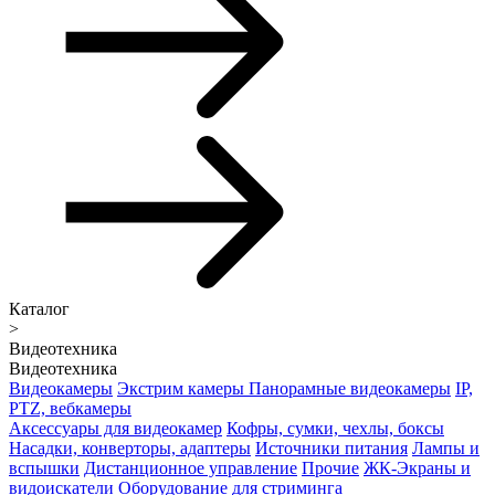
Каталог
>
Видеотехника
Видеотехника
Видеокамеры
Экстрим камеры
Панорамные видеокамеры
IP,
PTZ, вебкамеры
Аксессуары для видеокамер
Кофры, сумки, чехлы, боксы
Насадки, конверторы, адаптеры
Источники питания
Лампы и
вспышки
Дистанционное управление
Прочие
ЖК-Экраны и
видоискатели
Оборудование для стриминга