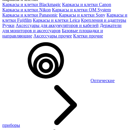
Каркасы и клетки Blackmagic
Каркасы и клетки Canon
Каркасы и клетки Nikon
Каркасы и клетки OM System
Каркасы и клетки Panasonic
Каркасы и клетки Sony
Каркасы и
клетки Fujifilm
Каркасы и клетки Leica
Крепления и адаптеры
Ручки
Аксессуары для аккумуляторов и кабелей
Держатели
для мониторов и аксессуаров
Базовые площадки и
направляющие
Аксессуары прочее
Клетки прочие
Оптические
приборы