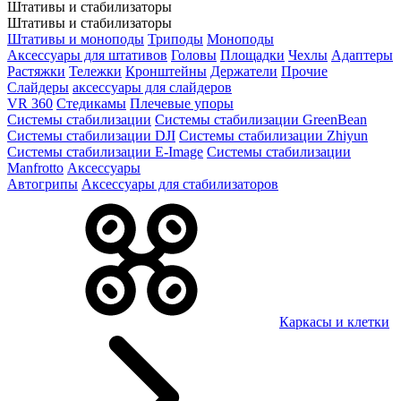
Штативы и стабилизаторы
Штативы и стабилизаторы
Штативы и моноподы
Триподы
Моноподы
Аксессуары для штативов
Головы
Площадки
Чехлы
Адаптеры
Растяжки
Тележки
Кронштейны
Держатели
Прочие
Слайдеры
аксессуары для слайдеров
VR 360
Стедикамы
Плечевые упоры
Системы стабилизации
Системы стабилизации GreenBean
Системы стабилизации DJI
Системы стабилизации Zhiyun
Системы стабилизации E-Image
Системы стабилизации
Manfrotto
Аксессуары
Автогрипы
Аксессуары для стабилизаторов
Каркасы и клетки