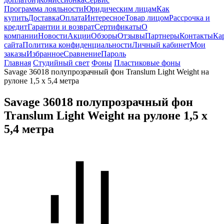
Программа лояльности
Юридическим лицам
Как
купить
Доставка
Оплата
Интересное
Товар лицом
Рассрочка и
кредит
Гарантии и возврат
Сертификаты
О
компании
Новости
Акции
Обзоры
Отзывы
Партнеры
Контакты
Ка
сайта
Политика конфиденциальности
Личный кабинет
Мои
заказы
Избранное
Сравнение
Пароль
Главная
Студийный свет
Фоны
Пластиковые фоны
Savage 36018 полупрозрачный фон Translum Light Weight на
рулоне 1,5 x 5,4 метра
Savage 36018 полупрозрачный фон
Translum Light Weight на рулоне 1,5 x
5,4 метра