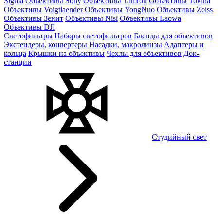
Sigma
Объективы Sony
Объективы Tamron
Объективы Tokina
Объективы Voigtlaender
Объективы YongNuo
Объективы Zeiss
Объективы Зенит
Объективы Nisi
Объективы Laowa
Объективы DJI
Светофильтры
Наборы светофильтров
Бленды для объективов
Экстендеры, конвертеры
Насадки, макролинзы
Адаптеры и
кольца
Крышки на объективы
Чехлы для объективов
Док-
станции
Студийный свет