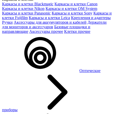
Каркасы и клетки Blackmagic
Каркасы и клетки Canon
Каркасы и клетки Nikon
Каркасы и клетки OM System
Каркасы и клетки Panasonic
Каркасы и клетки Sony
Каркасы и
клетки Fujifilm
Каркасы и клетки Leica
Крепления и адаптеры
Ручки
Аксессуары для аккумуляторов и кабелей
Держатели
для мониторов и аксессуаров
Базовые площадки и
направляющие
Аксессуары прочее
Клетки прочие
Оптические
приборы