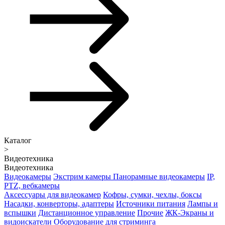
Каталог
>
Видеотехника
Видеотехника
Видеокамеры
Экстрим камеры
Панорамные видеокамеры
IP,
PTZ, вебкамеры
Аксессуары для видеокамер
Кофры, сумки, чехлы, боксы
Насадки, конверторы, адаптеры
Источники питания
Лампы и
вспышки
Дистанционное управление
Прочие
ЖК-Экраны и
видоискатели
Оборудование для стриминга