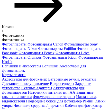
Каталог
>
Фототехника
Фототехника
Фотоаппараты
Фотоаппараты Canon
Фотоаппараты Sony
Фотоаппараты Nikon
Фотоаппараты Fujifilm
Фотоаппараты
Panasonic
Фотоаппараты Pentax
Фотоаппараты Leica
Фотоаппараты Olympus
Фотоаппараты Ricoh
Фотоаппараты
Kodak
Вспышки и аксессуары
Вспышки
Аксессуары для
фотовспышек
Карты памяти
Аксессуары для фотокамер
Батарейные ручки, рукоятки
Дистанционное управление
Видеосендеры
Зарядные
устройства
Сетевые адаптеры
Аккумуляторы для
фотоаппаратов
Источники питания тип АА
Защитные
крышки и пленки
Фокусировочные экраны
Наглазники,
видоискатели
Подводные боксы для фотокамер
Ремни, лямки,
упоры
Чистящие средства / перчатки
Кабели для фотокамер