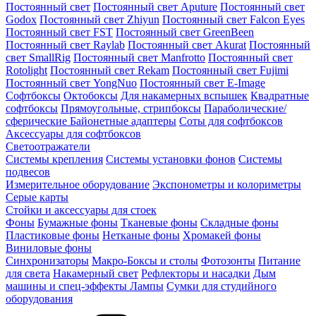
Постоянный свет
Постоянный свет Aputure
Постоянный свет
Godox
Постоянный свет Zhiyun
Постоянный свет Falcon Eyes
Постоянный свет FST
Постоянный свет GreenBeen
Постоянный свет Raylab
Постоянный свет Akurat
Постоянный
свет SmallRig
Постоянный свет Manfrotto
Постоянный свет
Rotolight
Постоянный свет Rekam
Постоянный свет Fujimi
Постоянный свет YongNuo
Постоянный свет E-Image
Софтбоксы
Октобоксы
Для накамерных вспышек
Квадратные
софтбоксы
Прямоугольные, стрипбоксы
Параболические/
сферические
Байонетныe адаптеры
Соты для софтбоксов
Аксессуары для софтбоксов
Светоотражатели
Системы крепления
Системы установки фонов
Системы
подвесов
Измерительное оборудование
Экспонометры и колориметры
Серые карты
Стойки и аксессуары для стоек
Фоны
Бумажные фоны
Тканевые фоны
Складные фоны
Пластиковые фоны
Нетканые фоны
Хромакей фоны
Виниловые фоны
Синхронизаторы
Макро-Боксы и столы
Фотозонты
Питание
для света
Накамерный свет
Рефлекторы и насадки
Дым
машины и спец-эффекты
Лампы
Сумки для студийного
оборудования