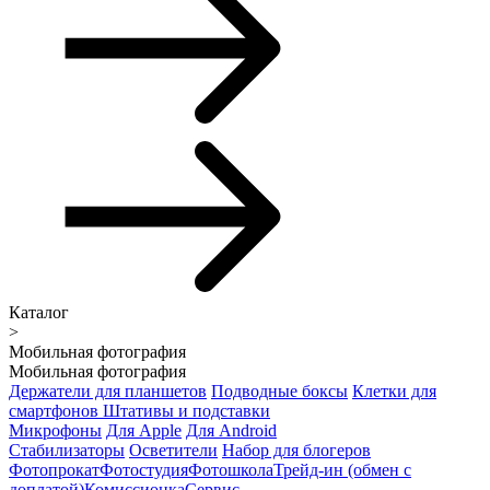
Каталог
>
Мобильная фотография
Мобильная фотография
Держатели для планшетов
Подводные боксы
Клетки для
смартфонов
Штативы и подставки
Микрофоны
Для Apple
Для Android
Стабилизаторы
Осветители
Набор для блогеров
Фотопрокат
Фотостудия
Фотошкола
Трейд-ин (обмен с
доплатой)
Комиссионка
Сервис