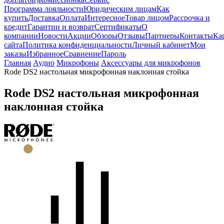
Программа лояльности
Юридическим лицам
Как
купить
Доставка
Оплата
Интересное
Товар лицом
Рассрочка и
кредит
Гарантии и возврат
Сертификаты
О
компании
Новости
Акции
Обзоры
Отзывы
Партнеры
Контакты
Ка
сайта
Политика конфиденциальности
Личный кабинет
Мои
заказы
Избранное
Сравнение
Пароль
Главная
Аудио
Микрофоны
Аксессуары для микрофонов
Rode DS2 настольная микрофонная наклонная стойка
Rode DS2 настольная микрофонная
наклонная стойка