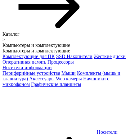
Каталог
>
Компьютеры и комплектующие
Компьютеры и комплектующие
Комплектующие для ПК
SSD Накопители
Жесткие диски
Оперативная память
Процессоры
Носители информации
Периферийные устройства
Мыши
Комплекты (мышь и
клавиатура)
Аксессуары
Web камеры
Наушники с
микрофоном
Графические планшеты
Носители