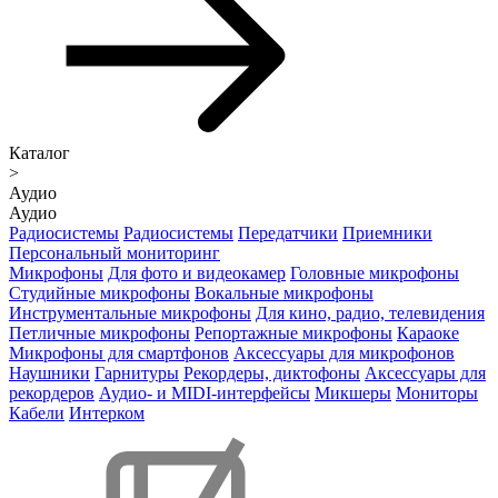
Каталог
>
Аудио
Аудио
Радиосистемы
Радиосистемы
Передатчики
Приемники
Персональный мониторинг
Микрофоны
Для фото и видеокамер
Головные микрофоны
Студийные микрофоны
Вокальные микрофоны
Инструментальные микрофоны
Для кино, радио, телевидения
Петличные микрофоны
Репортажные микрофоны
Караоке
Микрофоны для смартфонов
Аксессуары для микрофонов
Наушники
Гарнитуры
Рекордеры, диктофоны
Аксессуары для
рекордеров
Аудио- и MIDI-интерфейсы
Микшеры
Мониторы
Кабели
Интерком