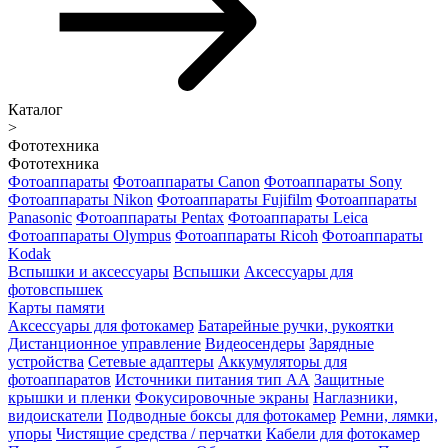
Каталог
>
Фототехника
Фототехника
Фотоаппараты
Фотоаппараты Canon
Фотоаппараты Sony
Фотоаппараты Nikon
Фотоаппараты Fujifilm
Фотоаппараты
Panasonic
Фотоаппараты Pentax
Фотоаппараты Leica
Фотоаппараты Olympus
Фотоаппараты Ricoh
Фотоаппараты
Kodak
Вспышки и аксессуары
Вспышки
Аксессуары для
фотовспышек
Карты памяти
Аксессуары для фотокамер
Батарейные ручки, рукоятки
Дистанционное управление
Видеосендеры
Зарядные
устройства
Сетевые адаптеры
Аккумуляторы для
фотоаппаратов
Источники питания тип АА
Защитные
крышки и пленки
Фокусировочные экраны
Наглазники,
видоискатели
Подводные боксы для фотокамер
Ремни, лямки,
упоры
Чистящие средства / перчатки
Кабели для фотокамер