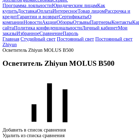
Программа лояльности
Юридическим лицам
Как
купить
Доставка
Оплата
Интересное
Товар лицом
Рассрочка и
кредит
Гарантии и возврат
Сертификаты
О
компании
Новости
Акции
Обзоры
Отзывы
Партнеры
Контакты
Ка
сайта
Политика конфиденциальности
Личный кабинет
Мои
заказы
Избранное
Сравнение
Пароль
Главная
Студийный свет
Постоянный свет
Постоянный свет
Zhiyun
Осветитель Zhiyun MOLUS B500
Осветитель Zhiyun MOLUS B500
Добавить в список сравнения
Удалить из списка сравнения