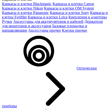
Каркасы и клетки Blackmagic
Каркасы и клетки Canon
Каркасы и клетки Nikon
Каркасы и клетки OM System
Каркасы и клетки Panasonic
Каркасы и клетки Sony
Каркасы и
клетки Fujifilm
Каркасы и клетки Leica
Крепления и адаптеры
Ручки
Аксессуары для аккумуляторов и кабелей
Держатели
для мониторов и аксессуаров
Базовые площадки и
направляющие
Аксессуары прочее
Клетки прочие
Оптические
приборы