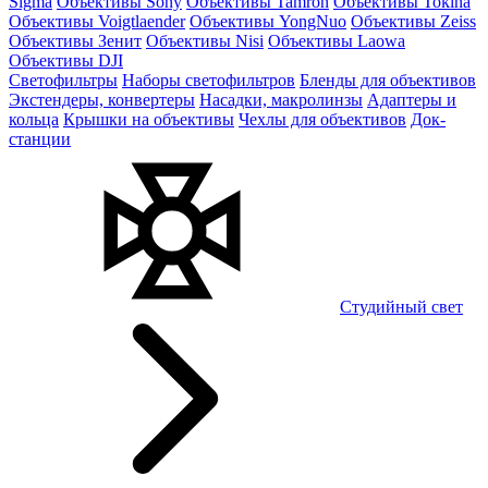
Sigma
Объективы Sony
Объективы Tamron
Объективы Tokina
Объективы Voigtlaender
Объективы YongNuo
Объективы Zeiss
Объективы Зенит
Объективы Nisi
Объективы Laowa
Объективы DJI
Светофильтры
Наборы светофильтров
Бленды для объективов
Экстендеры, конвертеры
Насадки, макролинзы
Адаптеры и
кольца
Крышки на объективы
Чехлы для объективов
Док-
станции
Студийный свет