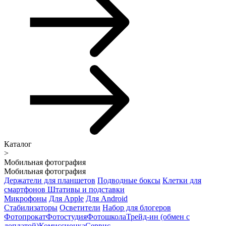
Каталог
>
Мобильная фотография
Мобильная фотография
Держатели для планшетов
Подводные боксы
Клетки для
смартфонов
Штативы и подставки
Микрофоны
Для Apple
Для Android
Стабилизаторы
Осветители
Набор для блогеров
Фотопрокат
Фотостудия
Фотошкола
Трейд-ин (обмен с
доплатой)
Комиссионка
Сервис