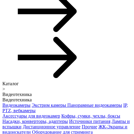
Каталог
>
Видеотехника
Видеотехника
Видеокамеры
Экстрим камеры
Панорамные видеокамеры
IP,
PTZ, вебкамеры
Аксессуары для видеокамер
Кофры, сумки, чехлы, боксы
Насадки, конверторы, адаптеры
Источники питания
Лампы и
вспышки
Дистанционное управление
Прочие
ЖК-Экраны и
видоискатели
Оборудование для стриминга