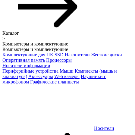
Каталог
>
Компьютеры и комплектующие
Компьютеры и комплектующие
Комплектующие для ПК
SSD Накопители
Жесткие диски
Оперативная память
Процессоры
Носители информации
Периферийные устройства
Мыши
Комплекты (мышь и
клавиатура)
Аксессуары
Web камеры
Наушники с
микрофоном
Графические планшеты
Носители