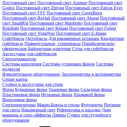
Постоянный свет
Постоянный свет Aputure
Постоянный свет
Godox
Постоянный свет Zhiyun
Постоянный свет Falcon Eyes
Постоянный свет FST
Постоянный свет GreenBeen
Постоянный свет Raylab
Постоянный свет Akurat
Постоянный
свет SmallRig
Постоянный свет Manfrotto
Постоянный свет
Rotolight
Постоянный свет Rekam
Постоянный свет Fujimi
Постоянный свет YongNuo
Постоянный свет E-Image
Софтбоксы
Октобоксы
Для накамерных вспышек
Квадратные
софтбоксы
Прямоугольные, стрипбоксы
Параболические/
сферические
Байонетныe адаптеры
Соты для софтбоксов
Аксессуары для софтбоксов
Светоотражатели
Системы крепления
Системы установки фонов
Системы
подвесов
Измерительное оборудование
Экспонометры и колориметры
Серые карты
Стойки и аксессуары для стоек
Фоны
Бумажные фоны
Тканевые фоны
Складные фоны
Пластиковые фоны
Нетканые фоны
Хромакей фоны
Виниловые фоны
Синхронизаторы
Макро-Боксы и столы
Фотозонты
Питание
для света
Накамерный свет
Рефлекторы и насадки
Дым
машины и спец-эффекты
Лампы
Сумки для студийного
оборудования