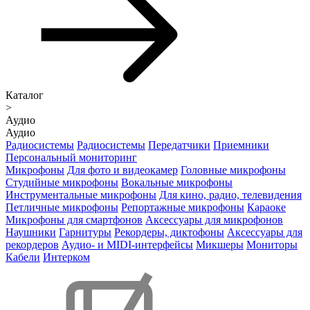
Каталог
>
Аудио
Аудио
Радиосистемы
Радиосистемы
Передатчики
Приемники
Персональный мониторинг
Микрофоны
Для фото и видеокамер
Головные микрофоны
Студийные микрофоны
Вокальные микрофоны
Инструментальные микрофоны
Для кино, радио, телевидения
Петличные микрофоны
Репортажные микрофоны
Караоке
Микрофоны для смартфонов
Аксессуары для микрофонов
Наушники
Гарнитуры
Рекордеры, диктофоны
Аксессуары для
рекордеров
Аудио- и MIDI-интерфейсы
Микшеры
Мониторы
Кабели
Интерком