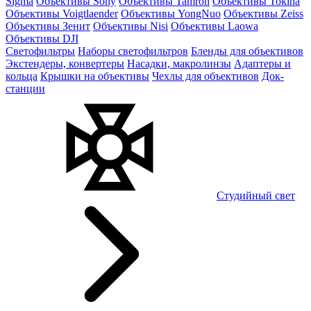
Sigma
Объективы Sony
Объективы Tamron
Объективы Tokina
Объективы Voigtlaender
Объективы YongNuo
Объективы Zeiss
Объективы Зенит
Объективы Nisi
Объективы Laowa
Объективы DJI
Светофильтры
Наборы светофильтров
Бленды для объективов
Экстендеры, конвертеры
Насадки, макролинзы
Адаптеры и
кольца
Крышки на объективы
Чехлы для объективов
Док-
станции
Студийный свет