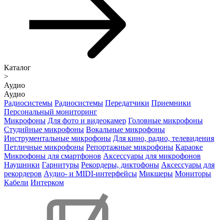
Каталог
>
Аудио
Аудио
Радиосистемы
Радиосистемы
Передатчики
Приемники
Персональный мониторинг
Микрофоны
Для фото и видеокамер
Головные микрофоны
Студийные микрофоны
Вокальные микрофоны
Инструментальные микрофоны
Для кино, радио, телевидения
Петличные микрофоны
Репортажные микрофоны
Караоке
Микрофоны для смартфонов
Аксессуары для микрофонов
Наушники
Гарнитуры
Рекордеры, диктофоны
Аксессуары для
рекордеров
Аудио- и MIDI-интерфейсы
Микшеры
Мониторы
Кабели
Интерком