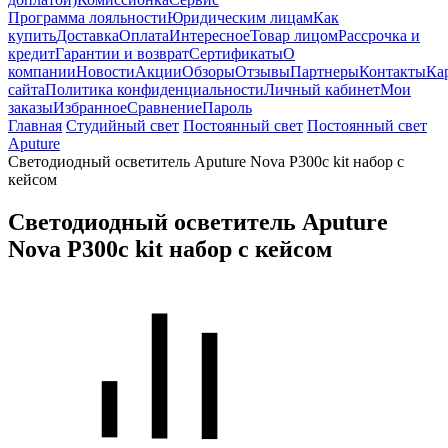
Программа лояльности
Юридическим лицам
Как
купить
Доставка
Оплата
Интересное
Товар лицом
Рассрочка и
кредит
Гарантии и возврат
Сертификаты
О
компании
Новости
Акции
Обзоры
Отзывы
Партнеры
Контакты
Ка
сайта
Политика конфиденциальности
Личный кабинет
Мои
заказы
Избранное
Сравнение
Пароль
Главная
Студийный свет
Постоянный свет
Постоянный свет
Aputure
Светодиодный осветитель Aputure Nova P300c kit набор с
кейсом
Светодиодный осветитель Aputure
Nova P300c kit набор с кейсом