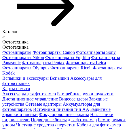
Каталог
>
Фототехника
Фототехника
Фотоаппараты
Фотоаппараты Canon
Фотоаппараты Sony
Фотоаппараты Nikon
Фотоаппараты Fujifilm
Фотоаппараты
Panasonic
Фотоаппараты Pentax
Фотоаппараты Leica
Фотоаппараты Olympus
Фотоаппараты Ricoh
Фотоаппараты
Kodak
Вспышки и аксессуары
Вспышки
Аксессуары для
фотовспышек
Карты памяти
Аксессуары для фотокамер
Батарейные ручки, рукоятки
Дистанционное управление
Видеосендеры
Зарядные
устройства
Сетевые адаптеры
Аккумуляторы для
фотоаппаратов
Источники питания тип АА
Защитные
крышки и пленки
Фокусировочные экраны
Наглазники,
видоискатели
Подводные боксы для фотокамер
Ремни, лямки,
упоры
Чистящие средства / перчатки
Кабели для фотокамер