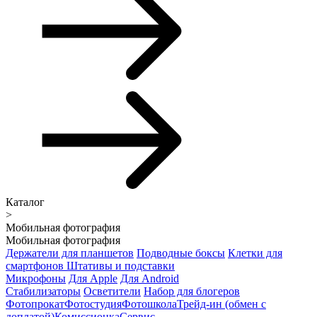
Каталог
>
Мобильная фотография
Мобильная фотография
Держатели для планшетов
Подводные боксы
Клетки для
смартфонов
Штативы и подставки
Микрофоны
Для Apple
Для Android
Стабилизаторы
Осветители
Набор для блогеров
Фотопрокат
Фотостудия
Фотошкола
Трейд-ин (обмен с
доплатой)
Комиссионка
Сервис