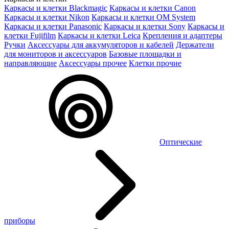
Каркасы и клетки Blackmagic
Каркасы и клетки Canon
Каркасы и клетки Nikon
Каркасы и клетки OM System
Каркасы и клетки Panasonic
Каркасы и клетки Sony
Каркасы и
клетки Fujifilm
Каркасы и клетки Leica
Крепления и адаптеры
Ручки
Аксессуары для аккумуляторов и кабелей
Держатели
для мониторов и аксессуаров
Базовые площадки и
направляющие
Аксессуары прочее
Клетки прочие
Оптические
приборы