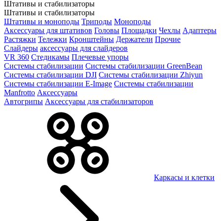
Штативы и стабилизаторы
Штативы и стабилизаторы
Штативы и моноподы
Триподы
Моноподы
Аксессуары для штативов
Головы
Площадки
Чехлы
Адаптеры
Растяжки
Тележки
Кронштейны
Держатели
Прочие
Слайдеры
аксессуары для слайдеров
VR 360
Стедикамы
Плечевые упоры
Системы стабилизации
Системы стабилизации GreenBean
Системы стабилизации DJI
Системы стабилизации Zhiyun
Системы стабилизации E-Image
Системы стабилизации
Manfrotto
Аксессуары
Автогрипы
Аксессуары для стабилизаторов
Каркасы и клетки