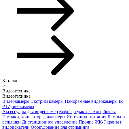
Каталог
>
Видеотехника
Видеотехника
Видеокамеры
Экстрим камеры
Панорамные видеокамеры
IP,
PTZ, вебкамеры
Аксессуары для видеокамер
Кофры, сумки, чехлы, боксы
Насадки, конверторы, адаптеры
Источники питания
Лампы и
вспышки
Дистанционное управление
Прочие
ЖК-Экраны и
видоискатели
Оборудование для стриминга