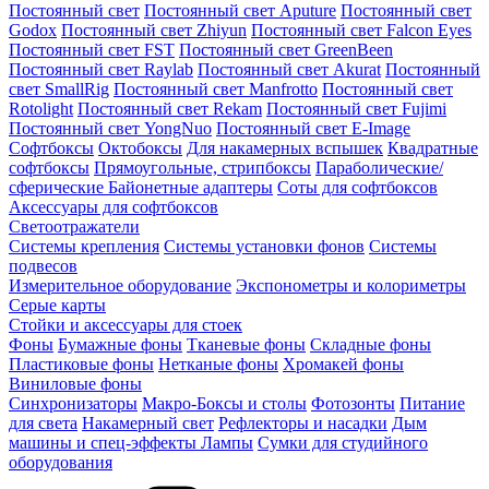
Постоянный свет
Постоянный свет Aputure
Постоянный свет
Godox
Постоянный свет Zhiyun
Постоянный свет Falcon Eyes
Постоянный свет FST
Постоянный свет GreenBeen
Постоянный свет Raylab
Постоянный свет Akurat
Постоянный
свет SmallRig
Постоянный свет Manfrotto
Постоянный свет
Rotolight
Постоянный свет Rekam
Постоянный свет Fujimi
Постоянный свет YongNuo
Постоянный свет E-Image
Софтбоксы
Октобоксы
Для накамерных вспышек
Квадратные
софтбоксы
Прямоугольные, стрипбоксы
Параболические/
сферические
Байонетныe адаптеры
Соты для софтбоксов
Аксессуары для софтбоксов
Светоотражатели
Системы крепления
Системы установки фонов
Системы
подвесов
Измерительное оборудование
Экспонометры и колориметры
Серые карты
Стойки и аксессуары для стоек
Фоны
Бумажные фоны
Тканевые фоны
Складные фоны
Пластиковые фоны
Нетканые фоны
Хромакей фоны
Виниловые фоны
Синхронизаторы
Макро-Боксы и столы
Фотозонты
Питание
для света
Накамерный свет
Рефлекторы и насадки
Дым
машины и спец-эффекты
Лампы
Сумки для студийного
оборудования