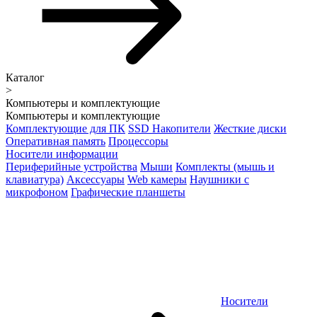
Каталог
>
Компьютеры и комплектующие
Компьютеры и комплектующие
Комплектующие для ПК
SSD Накопители
Жесткие диски
Оперативная память
Процессоры
Носители информации
Периферийные устройства
Мыши
Комплекты (мышь и
клавиатура)
Аксессуары
Web камеры
Наушники с
микрофоном
Графические планшеты
Носители