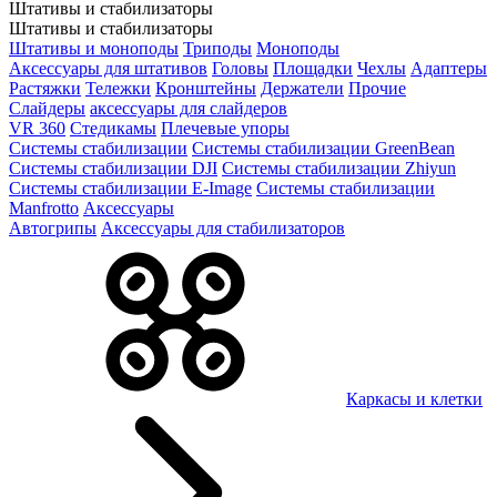
Штативы и стабилизаторы
Штативы и стабилизаторы
Штативы и моноподы
Триподы
Моноподы
Аксессуары для штативов
Головы
Площадки
Чехлы
Адаптеры
Растяжки
Тележки
Кронштейны
Держатели
Прочие
Слайдеры
аксессуары для слайдеров
VR 360
Стедикамы
Плечевые упоры
Системы стабилизации
Системы стабилизации GreenBean
Системы стабилизации DJI
Системы стабилизации Zhiyun
Системы стабилизации E-Image
Системы стабилизации
Manfrotto
Аксессуары
Автогрипы
Аксессуары для стабилизаторов
Каркасы и клетки