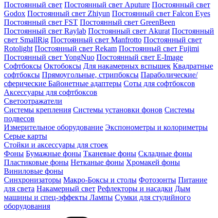
Постоянный свет
Постоянный свет Aputure
Постоянный свет
Godox
Постоянный свет Zhiyun
Постоянный свет Falcon Eyes
Постоянный свет FST
Постоянный свет GreenBeen
Постоянный свет Raylab
Постоянный свет Akurat
Постоянный
свет SmallRig
Постоянный свет Manfrotto
Постоянный свет
Rotolight
Постоянный свет Rekam
Постоянный свет Fujimi
Постоянный свет YongNuo
Постоянный свет E-Image
Софтбоксы
Октобоксы
Для накамерных вспышек
Квадратные
софтбоксы
Прямоугольные, стрипбоксы
Параболические/
сферические
Байонетныe адаптеры
Соты для софтбоксов
Аксессуары для софтбоксов
Светоотражатели
Системы крепления
Системы установки фонов
Системы
подвесов
Измерительное оборудование
Экспонометры и колориметры
Серые карты
Стойки и аксессуары для стоек
Фоны
Бумажные фоны
Тканевые фоны
Складные фоны
Пластиковые фоны
Нетканые фоны
Хромакей фоны
Виниловые фоны
Синхронизаторы
Макро-Боксы и столы
Фотозонты
Питание
для света
Накамерный свет
Рефлекторы и насадки
Дым
машины и спец-эффекты
Лампы
Сумки для студийного
оборудования