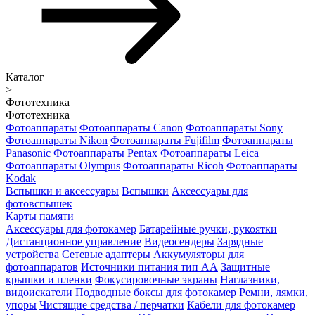
Каталог
>
Фототехника
Фототехника
Фотоаппараты
Фотоаппараты Canon
Фотоаппараты Sony
Фотоаппараты Nikon
Фотоаппараты Fujifilm
Фотоаппараты
Panasonic
Фотоаппараты Pentax
Фотоаппараты Leica
Фотоаппараты Olympus
Фотоаппараты Ricoh
Фотоаппараты
Kodak
Вспышки и аксессуары
Вспышки
Аксессуары для
фотовспышек
Карты памяти
Аксессуары для фотокамер
Батарейные ручки, рукоятки
Дистанционное управление
Видеосендеры
Зарядные
устройства
Сетевые адаптеры
Аккумуляторы для
фотоаппаратов
Источники питания тип АА
Защитные
крышки и пленки
Фокусировочные экраны
Наглазники,
видоискатели
Подводные боксы для фотокамер
Ремни, лямки,
упоры
Чистящие средства / перчатки
Кабели для фотокамер