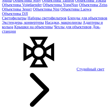
Sigma
Объективы Sony
Объективы Tamron
Объективы Tokina
Объективы Voigtlaender
Объективы YongNuo
Объективы Zeiss
Объективы Зенит
Объективы Nisi
Объективы Laowa
Объективы DJI
Светофильтры
Наборы светофильтров
Бленды для объективов
Экстендеры, конвертеры
Насадки, макролинзы
Адаптеры и
кольца
Крышки на объективы
Чехлы для объективов
Док-
станции
Студийный свет