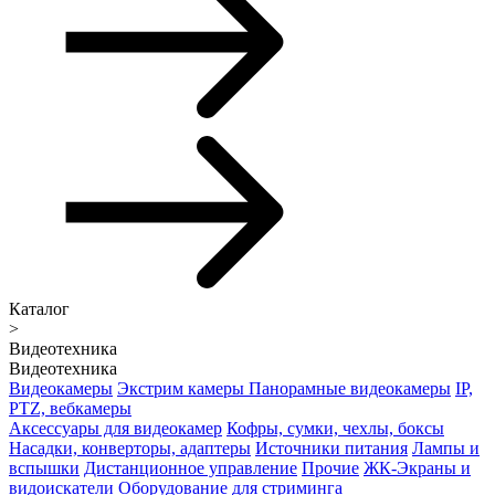
Каталог
>
Видеотехника
Видеотехника
Видеокамеры
Экстрим камеры
Панорамные видеокамеры
IP,
PTZ, вебкамеры
Аксессуары для видеокамер
Кофры, сумки, чехлы, боксы
Насадки, конверторы, адаптеры
Источники питания
Лампы и
вспышки
Дистанционное управление
Прочие
ЖК-Экраны и
видоискатели
Оборудование для стриминга