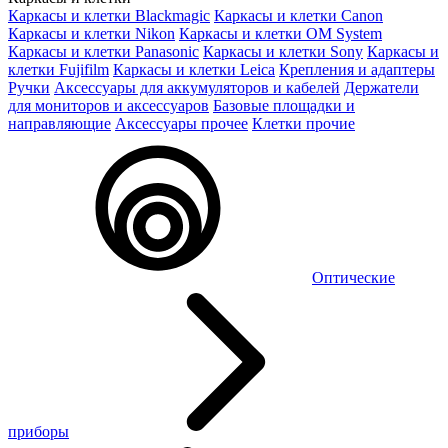
Каркасы и клетки Blackmagic
Каркасы и клетки Canon
Каркасы и клетки Nikon
Каркасы и клетки OM System
Каркасы и клетки Panasonic
Каркасы и клетки Sony
Каркасы и
клетки Fujifilm
Каркасы и клетки Leica
Крепления и адаптеры
Ручки
Аксессуары для аккумуляторов и кабелей
Держатели
для мониторов и аксессуаров
Базовые площадки и
направляющие
Аксессуары прочее
Клетки прочие
Оптические
приборы