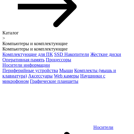
Каталог
>
Компьютеры и комплектующие
Компьютеры и комплектующие
Комплектующие для ПК
SSD Накопители
Жесткие диски
Оперативная память
Процессоры
Носители информации
Периферийные устройства
Мыши
Комплекты (мышь и
клавиатура)
Аксессуары
Web камеры
Наушники с
микрофоном
Графические планшеты
Носители