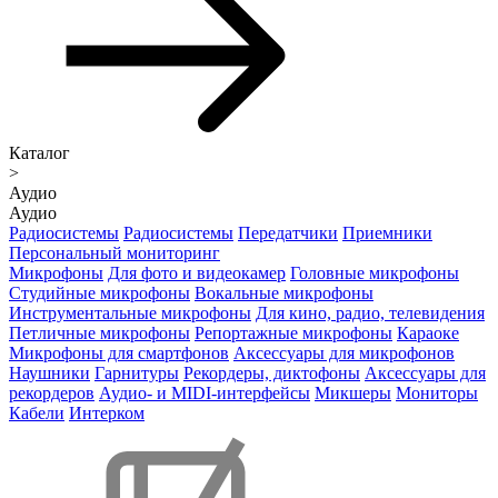
Каталог
>
Аудио
Аудио
Радиосистемы
Радиосистемы
Передатчики
Приемники
Персональный мониторинг
Микрофоны
Для фото и видеокамер
Головные микрофоны
Студийные микрофоны
Вокальные микрофоны
Инструментальные микрофоны
Для кино, радио, телевидения
Петличные микрофоны
Репортажные микрофоны
Караоке
Микрофоны для смартфонов
Аксессуары для микрофонов
Наушники
Гарнитуры
Рекордеры, диктофоны
Аксессуары для
рекордеров
Аудио- и MIDI-интерфейсы
Микшеры
Мониторы
Кабели
Интерком