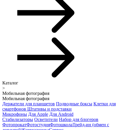
Каталог
>
Мобильная фотография
Мобильная фотография
Держатели для планшетов
Подводные боксы
Клетки для
смартфонов
Штативы и подставки
Микрофоны
Для Apple
Для Android
Стабилизаторы
Осветители
Набор для блогеров
Фотопрокат
Фотостудия
Фотошкола
Трейд-ин (обмен с
доплатой)
Комиссионка
Сервис