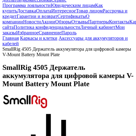
Программа лояльности
Юридическим лицам
Как
купить
Доставка
Оплата
Интересное
Товар лицом
Рассрочка и
кредит
Гарантии и возврат
Сертификаты
О
компании
Новости
Акции
Обзоры
Отзывы
Партнеры
Контакты
Ка
сайта
Политика конфиденциальности
Личный кабинет
Мои
заказы
Избранное
Сравнение
Пароль
Главная
Каркасы и клетки
Аксессуары для аккумуляторов и
кабелей
SmallRig 4505 Держатель аккумулятора для цифровой камеры
V-Mount Battery Mount Plate
SmallRig 4505 Держатель
аккумулятора для цифровой камеры V-
Mount Battery Mount Plate