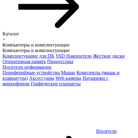
Каталог
>
Компьютеры и комплектующие
Компьютеры и комплектующие
Комплектующие для ПК
SSD Накопители
Жесткие диски
Оперативная память
Процессоры
Носители информации
Периферийные устройства
Мыши
Комплекты (мышь и
клавиатура)
Аксессуары
Web камеры
Наушники с
микрофоном
Графические планшеты
Носители