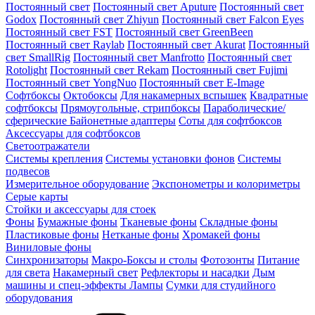
Постоянный свет
Постоянный свет Aputure
Постоянный свет
Godox
Постоянный свет Zhiyun
Постоянный свет Falcon Eyes
Постоянный свет FST
Постоянный свет GreenBeen
Постоянный свет Raylab
Постоянный свет Akurat
Постоянный
свет SmallRig
Постоянный свет Manfrotto
Постоянный свет
Rotolight
Постоянный свет Rekam
Постоянный свет Fujimi
Постоянный свет YongNuo
Постоянный свет E-Image
Софтбоксы
Октобоксы
Для накамерных вспышек
Квадратные
софтбоксы
Прямоугольные, стрипбоксы
Параболические/
сферические
Байонетныe адаптеры
Соты для софтбоксов
Аксессуары для софтбоксов
Светоотражатели
Системы крепления
Системы установки фонов
Системы
подвесов
Измерительное оборудование
Экспонометры и колориметры
Серые карты
Стойки и аксессуары для стоек
Фоны
Бумажные фоны
Тканевые фоны
Складные фоны
Пластиковые фоны
Нетканые фоны
Хромакей фоны
Виниловые фоны
Синхронизаторы
Макро-Боксы и столы
Фотозонты
Питание
для света
Накамерный свет
Рефлекторы и насадки
Дым
машины и спец-эффекты
Лампы
Сумки для студийного
оборудования