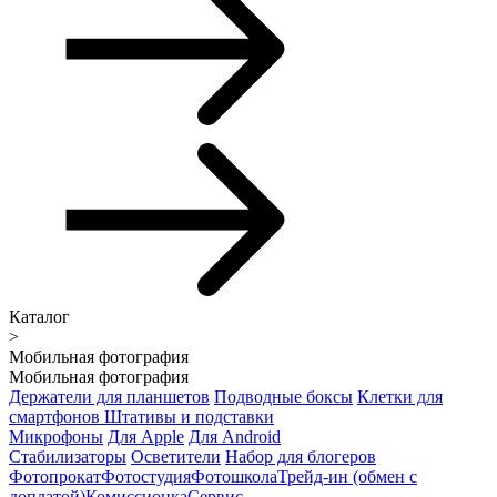
Каталог
>
Мобильная фотография
Мобильная фотография
Держатели для планшетов
Подводные боксы
Клетки для
смартфонов
Штативы и подставки
Микрофоны
Для Apple
Для Android
Стабилизаторы
Осветители
Набор для блогеров
Фотопрокат
Фотостудия
Фотошкола
Трейд-ин (обмен с
доплатой)
Комиссионка
Сервис