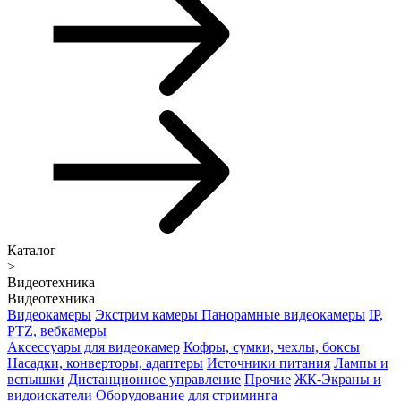
Каталог
>
Видеотехника
Видеотехника
Видеокамеры
Экстрим камеры
Панорамные видеокамеры
IP,
PTZ, вебкамеры
Аксессуары для видеокамер
Кофры, сумки, чехлы, боксы
Насадки, конверторы, адаптеры
Источники питания
Лампы и
вспышки
Дистанционное управление
Прочие
ЖК-Экраны и
видоискатели
Оборудование для стриминга