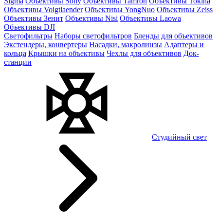
Sigma
Объективы Sony
Объективы Tamron
Объективы Tokina
Объективы Voigtlaender
Объективы YongNuo
Объективы Zeiss
Объективы Зенит
Объективы Nisi
Объективы Laowa
Объективы DJI
Светофильтры
Наборы светофильтров
Бленды для объективов
Экстендеры, конвертеры
Насадки, макролинзы
Адаптеры и
кольца
Крышки на объективы
Чехлы для объективов
Док-
станции
Студийный свет