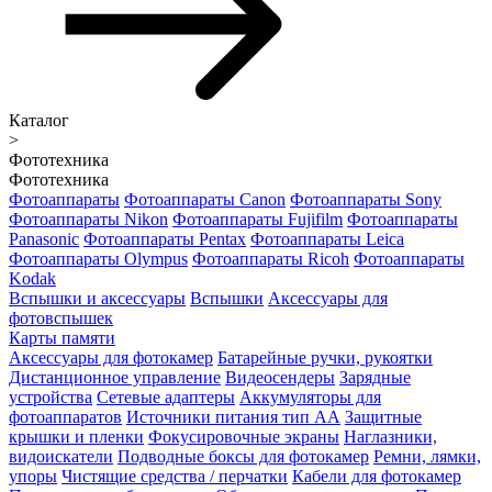
Каталог
>
Фототехника
Фототехника
Фотоаппараты
Фотоаппараты Canon
Фотоаппараты Sony
Фотоаппараты Nikon
Фотоаппараты Fujifilm
Фотоаппараты
Panasonic
Фотоаппараты Pentax
Фотоаппараты Leica
Фотоаппараты Olympus
Фотоаппараты Ricoh
Фотоаппараты
Kodak
Вспышки и аксессуары
Вспышки
Аксессуары для
фотовспышек
Карты памяти
Аксессуары для фотокамер
Батарейные ручки, рукоятки
Дистанционное управление
Видеосендеры
Зарядные
устройства
Сетевые адаптеры
Аккумуляторы для
фотоаппаратов
Источники питания тип АА
Защитные
крышки и пленки
Фокусировочные экраны
Наглазники,
видоискатели
Подводные боксы для фотокамер
Ремни, лямки,
упоры
Чистящие средства / перчатки
Кабели для фотокамер