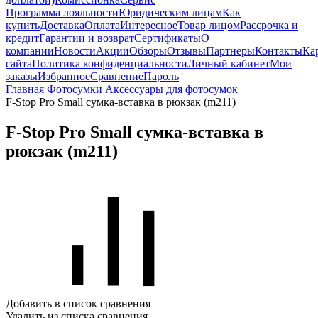
Программа лояльности
Юридическим лицам
Как
купить
Доставка
Оплата
Интересное
Товар лицом
Рассрочка и
кредит
Гарантии и возврат
Сертификаты
О
компании
Новости
Акции
Обзоры
Отзывы
Партнеры
Контакты
Ка
сайта
Политика конфиденциальности
Личный кабинет
Мои
заказы
Избранное
Сравнение
Пароль
Главная
Фотосумки
Аксессуары для фотосумок
F-Stop Pro Small сумка-вставка в рюкзак (m211)
F-Stop Pro Small сумка-вставка в
рюкзак (m211)
Добавить в список сравнения
Удалить из списка сравнения