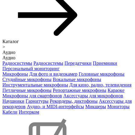
Каталог
>
Аудио
Аудио
Радиосистемы
Радиосистемы
Передатчики
Приемники
Персональный мониторинг
Микрофоны
Для фото и видеокамер
Головные микрофоны
Студийные микрофоны
Вокальные микрофоны
Инструментальные микрофоны
Для кино, радио, телевидения
Петличные микрофоны
Репортажные микрофоны
Караоке
Микрофоны для смартфонов
Аксессуары для микрофонов
Наушники
Гарнитуры
Рекордеры, диктофоны
Аксессуары для
рекордеров
Аудио- и MIDI-интерфейсы
Микшеры
Мониторы
Кабели
Интерком