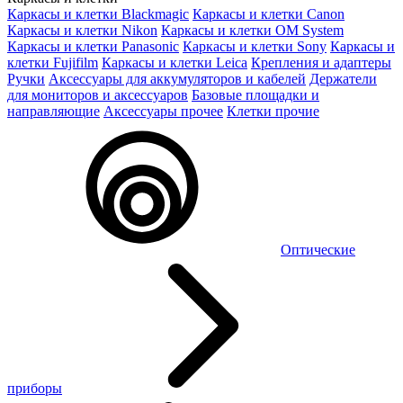
Каркасы и клетки Blackmagic
Каркасы и клетки Canon
Каркасы и клетки Nikon
Каркасы и клетки OM System
Каркасы и клетки Panasonic
Каркасы и клетки Sony
Каркасы и
клетки Fujifilm
Каркасы и клетки Leica
Крепления и адаптеры
Ручки
Аксессуары для аккумуляторов и кабелей
Держатели
для мониторов и аксессуаров
Базовые площадки и
направляющие
Аксессуары прочее
Клетки прочие
Оптические
приборы