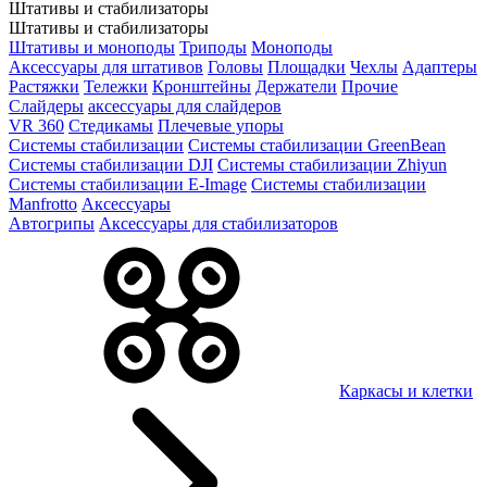
Штативы и стабилизаторы
Штативы и стабилизаторы
Штативы и моноподы
Триподы
Моноподы
Аксессуары для штативов
Головы
Площадки
Чехлы
Адаптеры
Растяжки
Тележки
Кронштейны
Держатели
Прочие
Слайдеры
аксессуары для слайдеров
VR 360
Стедикамы
Плечевые упоры
Системы стабилизации
Системы стабилизации GreenBean
Системы стабилизации DJI
Системы стабилизации Zhiyun
Системы стабилизации E-Image
Системы стабилизации
Manfrotto
Аксессуары
Автогрипы
Аксессуары для стабилизаторов
Каркасы и клетки