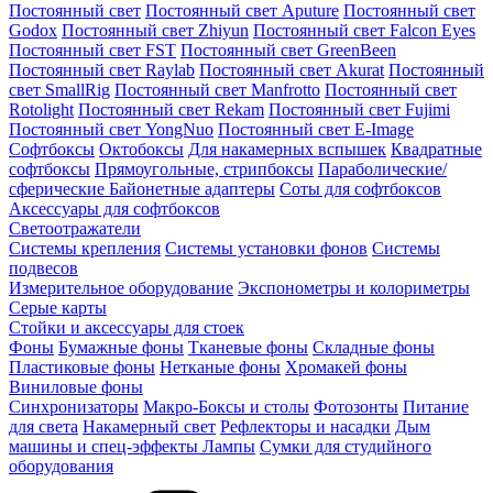
Постоянный свет
Постоянный свет Aputure
Постоянный свет
Godox
Постоянный свет Zhiyun
Постоянный свет Falcon Eyes
Постоянный свет FST
Постоянный свет GreenBeen
Постоянный свет Raylab
Постоянный свет Akurat
Постоянный
свет SmallRig
Постоянный свет Manfrotto
Постоянный свет
Rotolight
Постоянный свет Rekam
Постоянный свет Fujimi
Постоянный свет YongNuo
Постоянный свет E-Image
Софтбоксы
Октобоксы
Для накамерных вспышек
Квадратные
софтбоксы
Прямоугольные, стрипбоксы
Параболические/
сферические
Байонетныe адаптеры
Соты для софтбоксов
Аксессуары для софтбоксов
Светоотражатели
Системы крепления
Системы установки фонов
Системы
подвесов
Измерительное оборудование
Экспонометры и колориметры
Серые карты
Стойки и аксессуары для стоек
Фоны
Бумажные фоны
Тканевые фоны
Складные фоны
Пластиковые фоны
Нетканые фоны
Хромакей фоны
Виниловые фоны
Синхронизаторы
Макро-Боксы и столы
Фотозонты
Питание
для света
Накамерный свет
Рефлекторы и насадки
Дым
машины и спец-эффекты
Лампы
Сумки для студийного
оборудования