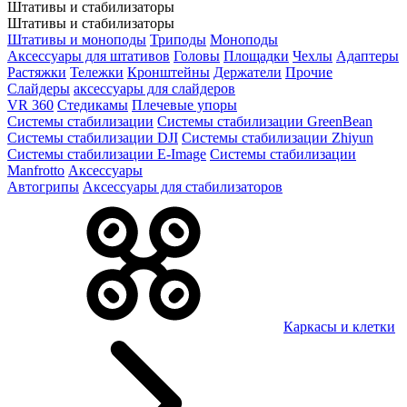
Штативы и стабилизаторы
Штативы и стабилизаторы
Штативы и моноподы
Триподы
Моноподы
Аксессуары для штативов
Головы
Площадки
Чехлы
Адаптеры
Растяжки
Тележки
Кронштейны
Держатели
Прочие
Слайдеры
аксессуары для слайдеров
VR 360
Стедикамы
Плечевые упоры
Системы стабилизации
Системы стабилизации GreenBean
Системы стабилизации DJI
Системы стабилизации Zhiyun
Системы стабилизации E-Image
Системы стабилизации
Manfrotto
Аксессуары
Автогрипы
Аксессуары для стабилизаторов
Каркасы и клетки