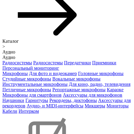
Каталог
>
Аудио
Аудио
Радиосистемы
Радиосистемы
Передатчики
Приемники
Персональный мониторинг
Микрофоны
Для фото и видеокамер
Головные микрофоны
Студийные микрофоны
Вокальные микрофоны
Инструментальные микрофоны
Для кино, радио, телевидения
Петличные микрофоны
Репортажные микрофоны
Караоке
Микрофоны для смартфонов
Аксессуары для микрофонов
Наушники
Гарнитуры
Рекордеры, диктофоны
Аксессуары для
рекордеров
Аудио- и MIDI-интерфейсы
Микшеры
Мониторы
Кабели
Интерком