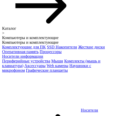
Каталог
>
Компьютеры и комплектующие
Компьютеры и комплектующие
Комплектующие для ПК
SSD Накопители
Жесткие диски
Оперативная память
Процессоры
Носители информации
Периферийные устройства
Мыши
Комплекты (мышь и
клавиатура)
Аксессуары
Web камеры
Наушники с
микрофоном
Графические планшеты
Носители