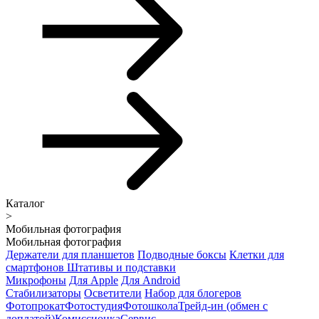
Каталог
>
Мобильная фотография
Мобильная фотография
Держатели для планшетов
Подводные боксы
Клетки для
смартфонов
Штативы и подставки
Микрофоны
Для Apple
Для Android
Стабилизаторы
Осветители
Набор для блогеров
Фотопрокат
Фотостудия
Фотошкола
Трейд-ин (обмен с
доплатой)
Комиссионка
Сервис