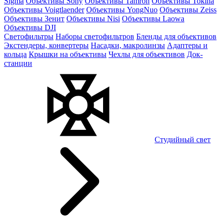
Sigma
Объективы Sony
Объективы Tamron
Объективы Tokina
Объективы Voigtlaender
Объективы YongNuo
Объективы Zeiss
Объективы Зенит
Объективы Nisi
Объективы Laowa
Объективы DJI
Светофильтры
Наборы светофильтров
Бленды для объективов
Экстендеры, конвертеры
Насадки, макролинзы
Адаптеры и
кольца
Крышки на объективы
Чехлы для объективов
Док-
станции
Студийный свет