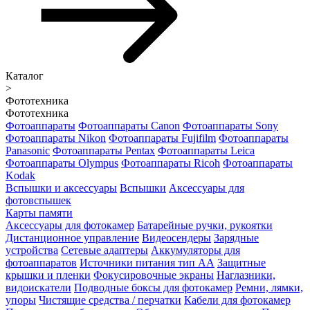
Каталог
>
Фототехника
Фототехника
Фотоаппараты
Фотоаппараты Canon
Фотоаппараты Sony
Фотоаппараты Nikon
Фотоаппараты Fujifilm
Фотоаппараты
Panasonic
Фотоаппараты Pentax
Фотоаппараты Leica
Фотоаппараты Olympus
Фотоаппараты Ricoh
Фотоаппараты
Kodak
Вспышки и аксессуары
Вспышки
Аксессуары для
фотовспышек
Карты памяти
Аксессуары для фотокамер
Батарейные ручки, рукоятки
Дистанционное управление
Видеосендеры
Зарядные
устройства
Сетевые адаптеры
Аккумуляторы для
фотоаппаратов
Источники питания тип АА
Защитные
крышки и пленки
Фокусировочные экраны
Наглазники,
видоискатели
Подводные боксы для фотокамер
Ремни, лямки,
упоры
Чистящие средства / перчатки
Кабели для фотокамер