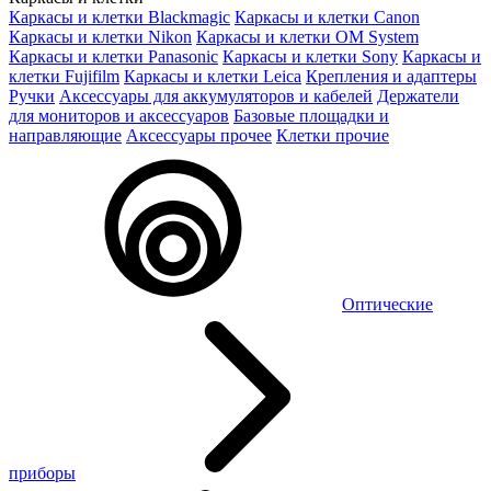
Каркасы и клетки Blackmagic
Каркасы и клетки Canon
Каркасы и клетки Nikon
Каркасы и клетки OM System
Каркасы и клетки Panasonic
Каркасы и клетки Sony
Каркасы и
клетки Fujifilm
Каркасы и клетки Leica
Крепления и адаптеры
Ручки
Аксессуары для аккумуляторов и кабелей
Держатели
для мониторов и аксессуаров
Базовые площадки и
направляющие
Аксессуары прочее
Клетки прочие
Оптические
приборы