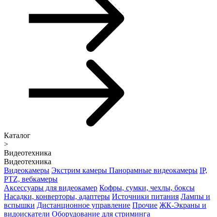
Каталог
>
Видеотехника
Видеотехника
Видеокамеры
Экстрим камеры
Панорамные видеокамеры
IP,
PTZ, вебкамеры
Аксессуары для видеокамер
Кофры, сумки, чехлы, боксы
Насадки, конверторы, адаптеры
Источники питания
Лампы и
вспышки
Дистанционное управление
Прочие
ЖК-Экраны и
видоискатели
Оборудование для стриминга