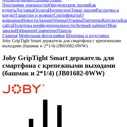
Программа лояльности
Юридическим лицам
Как
купить
Доставка
Оплата
Интересное
Товар лицом
Рассрочка и
кредит
Гарантии и возврат
Сертификаты
О
компании
Новости
Акции
Обзоры
Отзывы
Партнеры
Контакты
Ка
сайта
Политика конфиденциальности
Личный кабинет
Мои
заказы
Избранное
Сравнение
Пароль
Главная
Мобильная фотография
Штативы и подставки
Joby GripTight Smart держатель для смартфона с крепежными
выходами (башмак и 2*1/4) (JB01682-0WW)
Joby GripTight Smart держатель для
смартфона с крепежными выходами
(башмак и 2*1/4) (JB01682-0WW)