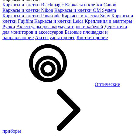
Каркасы и клетки Blackmagic
Каркасы и клетки Canon
Каркасы и клетки Nikon
Каркасы и клетки OM System
Каркасы и клетки Panasonic
Каркасы и клетки Sony
Каркасы и
клетки Fujifilm
Каркасы и клетки Leica
Крепления и адаптеры
Ручки
Аксессуары для аккумуляторов и кабелей
Держатели
для мониторов и аксессуаров
Базовые площадки и
направляющие
Аксессуары прочее
Клетки прочие
Оптические
приборы