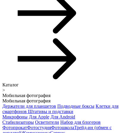
Каталог
>
Мобильная фотография
Мобильная фотография
Держатели для планшетов
Подводные боксы
Клетки для
смартфонов
Штативы и подставки
Микрофоны
Для Apple
Для Android
Стабилизаторы
Осветители
Набор для блогеров
Фотопрокат
Фотостудия
Фотошкола
Трейд-ин (обмен с
доплатой)
Комиссионка
Сервис