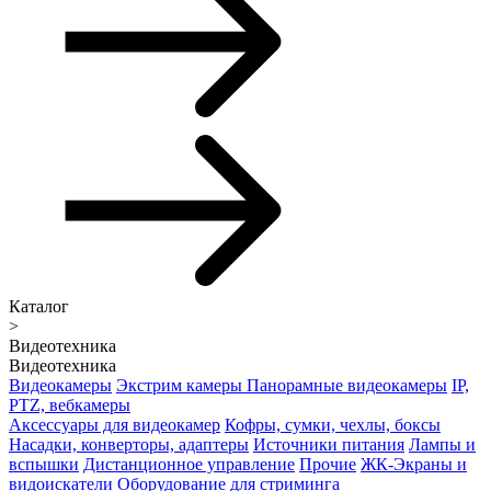
Каталог
>
Видеотехника
Видеотехника
Видеокамеры
Экстрим камеры
Панорамные видеокамеры
IP,
PTZ, вебкамеры
Аксессуары для видеокамер
Кофры, сумки, чехлы, боксы
Насадки, конверторы, адаптеры
Источники питания
Лампы и
вспышки
Дистанционное управление
Прочие
ЖК-Экраны и
видоискатели
Оборудование для стриминга