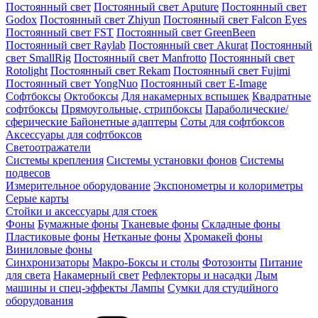
Постоянный свет
Постоянный свет Aputure
Постоянный свет
Godox
Постоянный свет Zhiyun
Постоянный свет Falcon Eyes
Постоянный свет FST
Постоянный свет GreenBeen
Постоянный свет Raylab
Постоянный свет Akurat
Постоянный
свет SmallRig
Постоянный свет Manfrotto
Постоянный свет
Rotolight
Постоянный свет Rekam
Постоянный свет Fujimi
Постоянный свет YongNuo
Постоянный свет E-Image
Софтбоксы
Октобоксы
Для накамерных вспышек
Квадратные
софтбоксы
Прямоугольные, стрипбоксы
Параболические/
сферические
Байонетныe адаптеры
Соты для софтбоксов
Аксессуары для софтбоксов
Светоотражатели
Системы крепления
Системы установки фонов
Системы
подвесов
Измерительное оборудование
Экспонометры и колориметры
Серые карты
Стойки и аксессуары для стоек
Фоны
Бумажные фоны
Тканевые фоны
Складные фоны
Пластиковые фоны
Нетканые фоны
Хромакей фоны
Виниловые фоны
Синхронизаторы
Макро-Боксы и столы
Фотозонты
Питание
для света
Накамерный свет
Рефлекторы и насадки
Дым
машины и спец-эффекты
Лампы
Сумки для студийного
оборудования