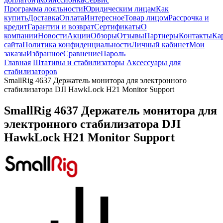
Программа лояльности
Юридическим лицам
Как
купить
Доставка
Оплата
Интересное
Товар лицом
Рассрочка и
кредит
Гарантии и возврат
Сертификаты
О
компании
Новости
Акции
Обзоры
Отзывы
Партнеры
Контакты
Ка
сайта
Политика конфиденциальности
Личный кабинет
Мои
заказы
Избранное
Сравнение
Пароль
Главная
Штативы и стабилизаторы
Аксессуары для
стабилизаторов
SmallRig 4637 Держатель монитора для электронного
стабилизатора DJI HawkLock H21 Monitor Support
SmallRig 4637 Держатель монитора для
электронного стабилизатора DJI
HawkLock H21 Monitor Support