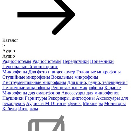
Каталог
>
Аудио
Аудио
Радиосистемы
Радиосистемы
Передатчики
Приемники
Персональный мониторинг
Микрофоны
Для фото и видеокамер
Головные микрофоны
Студийные микрофоны
Вокальные микрофоны
Инструментальные микрофоны
Для кино, радио, телевидения
Петличные микрофоны
Репортажные микрофоны
Караоке
Микрофоны для смартфонов
Аксессуары для микрофонов
Наушники
Гарнитуры
Рекордеры, диктофоны
Аксессуары для
рекордеров
Аудио- и MIDI-интерфейсы
Микшеры
Мониторы
Кабели
Интерком