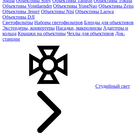
Sigma
Объективы Sony
Объективы Tamron
Объективы Tokina
Объективы Voigtlaender
Объективы YongNuo
Объективы Zeiss
Объективы Зенит
Объективы Nisi
Объективы Laowa
Объективы DJI
Светофильтры
Наборы светофильтров
Бленды для объективов
Экстендеры, конвертеры
Насадки, макролинзы
Адаптеры и
кольца
Крышки на объективы
Чехлы для объективов
Док-
станции
Студийный свет