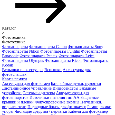
Каталог
>
Фототехника
Фототехника
Фотоаппараты
Фотоаппараты Canon
Фотоаппараты Sony
Фотоаппараты Nikon
Фотоаппараты Fujifilm
Фотоаппараты
Panasonic
Фотоаппараты Pentax
Фотоаппараты Leica
Фотоаппараты Olympus
Фотоаппараты Ricoh
Фотоаппараты
Kodak
Вспышки и аксессуары
Вспышки
Аксессуары для
фотовспышек
Карты памяти
Аксессуары для фотокамер
Батарейные ручки, рукоятки
Дистанционное управление
Видеосендеры
Зарядные
устройства
Сетевые адаптеры
Аккумуляторы для
фотоаппаратов
Источники питания тип АА
Защитные
крышки и пленки
Фокусировочные экраны
Наглазники,
видоискатели
Подводные боксы для фотокамер
Ремни, лямки,
упоры
Чистящие средства / перчатки
Кабели для фотокамер