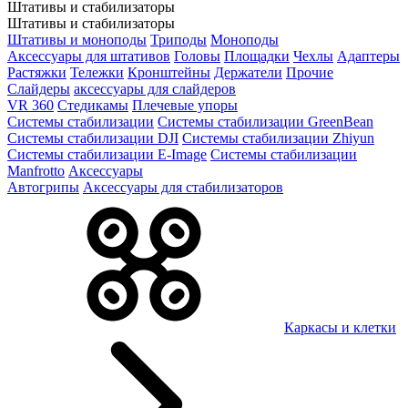
Штативы и стабилизаторы
Штативы и стабилизаторы
Штативы и моноподы
Триподы
Моноподы
Аксессуары для штативов
Головы
Площадки
Чехлы
Адаптеры
Растяжки
Тележки
Кронштейны
Держатели
Прочие
Слайдеры
аксессуары для слайдеров
VR 360
Стедикамы
Плечевые упоры
Системы стабилизации
Системы стабилизации GreenBean
Системы стабилизации DJI
Системы стабилизации Zhiyun
Системы стабилизации E-Image
Системы стабилизации
Manfrotto
Аксессуары
Автогрипы
Аксессуары для стабилизаторов
Каркасы и клетки