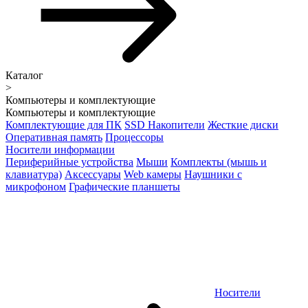
Каталог
>
Компьютеры и комплектующие
Компьютеры и комплектующие
Комплектующие для ПК
SSD Накопители
Жесткие диски
Оперативная память
Процессоры
Носители информации
Периферийные устройства
Мыши
Комплекты (мышь и
клавиатура)
Аксессуары
Web камеры
Наушники с
микрофоном
Графические планшеты
Носители