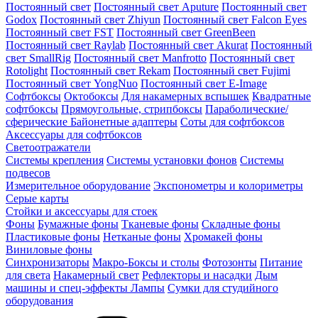
Постоянный свет
Постоянный свет Aputure
Постоянный свет
Godox
Постоянный свет Zhiyun
Постоянный свет Falcon Eyes
Постоянный свет FST
Постоянный свет GreenBeen
Постоянный свет Raylab
Постоянный свет Akurat
Постоянный
свет SmallRig
Постоянный свет Manfrotto
Постоянный свет
Rotolight
Постоянный свет Rekam
Постоянный свет Fujimi
Постоянный свет YongNuo
Постоянный свет E-Image
Софтбоксы
Октобоксы
Для накамерных вспышек
Квадратные
софтбоксы
Прямоугольные, стрипбоксы
Параболические/
сферические
Байонетныe адаптеры
Соты для софтбоксов
Аксессуары для софтбоксов
Светоотражатели
Системы крепления
Системы установки фонов
Системы
подвесов
Измерительное оборудование
Экспонометры и колориметры
Серые карты
Стойки и аксессуары для стоек
Фоны
Бумажные фоны
Тканевые фоны
Складные фоны
Пластиковые фоны
Нетканые фоны
Хромакей фоны
Виниловые фоны
Синхронизаторы
Макро-Боксы и столы
Фотозонты
Питание
для света
Накамерный свет
Рефлекторы и насадки
Дым
машины и спец-эффекты
Лампы
Сумки для студийного
оборудования