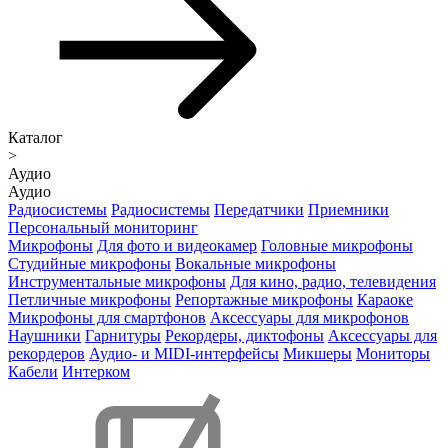
Каталог
>
Аудио
Аудио
Радиосистемы
Радиосистемы
Передатчики
Приемники
Персональный мониторинг
Микрофоны
Для фото и видеокамер
Головные микрофоны
Студийные микрофоны
Вокальные микрофоны
Инструментальные микрофоны
Для кино, радио, телевидения
Петличные микрофоны
Репортажные микрофоны
Караоке
Микрофоны для смартфонов
Аксессуары для микрофонов
Наушники
Гарнитуры
Рекордеры, диктофоны
Аксессуары для
рекордеров
Аудио- и MIDI-интерфейсы
Микшеры
Мониторы
Кабели
Интерком