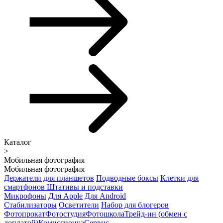
Каталог
>
Мобильная фотография
Мобильная фотография
Держатели для планшетов
Подводные боксы
Клетки для
смартфонов
Штативы и подставки
Микрофоны
Для Apple
Для Android
Стабилизаторы
Осветители
Набор для блогеров
Фотопрокат
Фотостудия
Фотошкола
Трейд-ин (обмен с
доплатой)
Комиссионка
Сервис