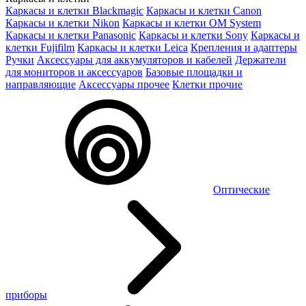
Каркасы и клетки Blackmagic
Каркасы и клетки Canon
Каркасы и клетки Nikon
Каркасы и клетки OM System
Каркасы и клетки Panasonic
Каркасы и клетки Sony
Каркасы и
клетки Fujifilm
Каркасы и клетки Leica
Крепления и адаптеры
Ручки
Аксессуары для аккумуляторов и кабелей
Держатели
для мониторов и аксессуаров
Базовые площадки и
направляющие
Аксессуары прочее
Клетки прочие
Оптические
приборы