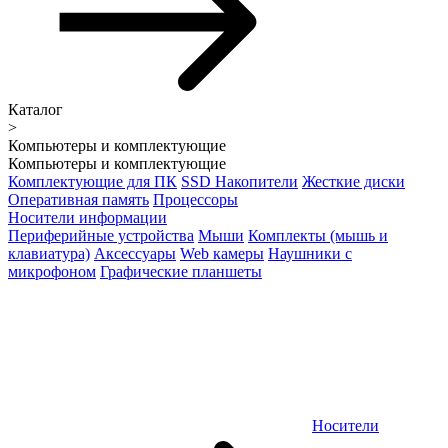
Каталог
>
Компьютеры и комплектующие
Компьютеры и комплектующие
Комплектующие для ПК
SSD Накопители
Жесткие диски
Оперативная память
Процессоры
Носители информации
Периферийные устройства
Мыши
Комплекты (мышь и
клавиатура)
Аксессуары
Web камеры
Наушники с
микрофоном
Графические планшеты
Носители