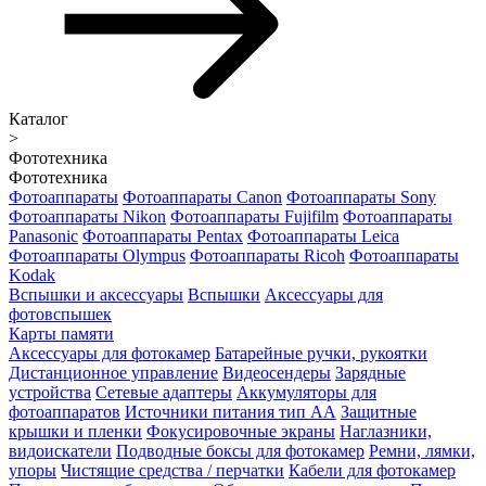
Каталог
>
Фототехника
Фототехника
Фотоаппараты
Фотоаппараты Canon
Фотоаппараты Sony
Фотоаппараты Nikon
Фотоаппараты Fujifilm
Фотоаппараты
Panasonic
Фотоаппараты Pentax
Фотоаппараты Leica
Фотоаппараты Olympus
Фотоаппараты Ricoh
Фотоаппараты
Kodak
Вспышки и аксессуары
Вспышки
Аксессуары для
фотовспышек
Карты памяти
Аксессуары для фотокамер
Батарейные ручки, рукоятки
Дистанционное управление
Видеосендеры
Зарядные
устройства
Сетевые адаптеры
Аккумуляторы для
фотоаппаратов
Источники питания тип АА
Защитные
крышки и пленки
Фокусировочные экраны
Наглазники,
видоискатели
Подводные боксы для фотокамер
Ремни, лямки,
упоры
Чистящие средства / перчатки
Кабели для фотокамер