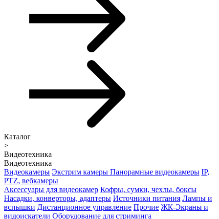
Каталог
>
Видеотехника
Видеотехника
Видеокамеры
Экстрим камеры
Панорамные видеокамеры
IP,
PTZ, вебкамеры
Аксессуары для видеокамер
Кофры, сумки, чехлы, боксы
Насадки, конверторы, адаптеры
Источники питания
Лампы и
вспышки
Дистанционное управление
Прочие
ЖК-Экраны и
видоискатели
Оборудование для стриминга