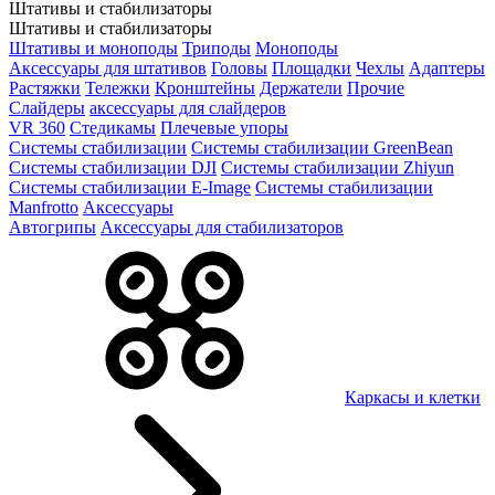
Штативы и стабилизаторы
Штативы и стабилизаторы
Штативы и моноподы
Триподы
Моноподы
Аксессуары для штативов
Головы
Площадки
Чехлы
Адаптеры
Растяжки
Тележки
Кронштейны
Держатели
Прочие
Слайдеры
аксессуары для слайдеров
VR 360
Стедикамы
Плечевые упоры
Системы стабилизации
Системы стабилизации GreenBean
Системы стабилизации DJI
Системы стабилизации Zhiyun
Системы стабилизации E-Image
Системы стабилизации
Manfrotto
Аксессуары
Автогрипы
Аксессуары для стабилизаторов
Каркасы и клетки