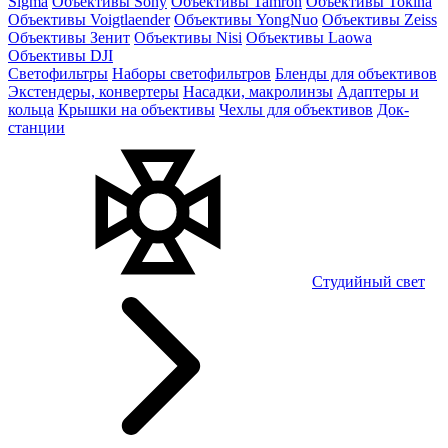
Sigma
Объективы Sony
Объективы Tamron
Объективы Tokina
Объективы Voigtlaender
Объективы YongNuo
Объективы Zeiss
Объективы Зенит
Объективы Nisi
Объективы Laowa
Объективы DJI
Светофильтры
Наборы светофильтров
Бленды для объективов
Экстендеры, конвертеры
Насадки, макролинзы
Адаптеры и
кольца
Крышки на объективы
Чехлы для объективов
Док-
станции
Студийный свет