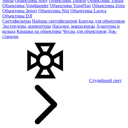
Sigma
Объективы Sony
Объективы Tamron
Объективы Tokina
Объективы Voigtlaender
Объективы YongNuo
Объективы Zeiss
Объективы Зенит
Объективы Nisi
Объективы Laowa
Объективы DJI
Светофильтры
Наборы светофильтров
Бленды для объективов
Экстендеры, конвертеры
Насадки, макролинзы
Адаптеры и
кольца
Крышки на объективы
Чехлы для объективов
Док-
станции
Студийный свет