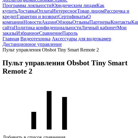
Программа лояльности
Юридическим лицам
Как
купить
Доставка
Оплата
Интересное
Товар лицом
Рассрочка и
кредит
Гарантии и возврат
Сертификаты
О
компании
Новости
Акции
Обзоры
Отзывы
Партнеры
Контакты
Ка
сайта
Политика конфиденциальности
Личный кабинет
Мои
заказы
Избранное
Сравнение
Пароль
Главная
Видеотехника
Аксессуары для видеокамер
Дистанционное управление
Пульт управления Obsbot Tiny Smart Remote 2
Пульт управления Obsbot Tiny Smart
Remote 2
Добавить в список сравнения