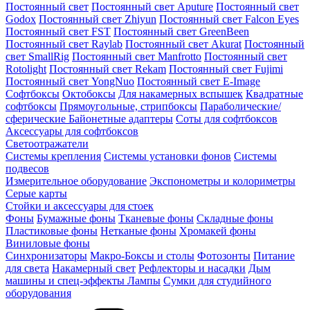
Постоянный свет
Постоянный свет Aputure
Постоянный свет
Godox
Постоянный свет Zhiyun
Постоянный свет Falcon Eyes
Постоянный свет FST
Постоянный свет GreenBeen
Постоянный свет Raylab
Постоянный свет Akurat
Постоянный
свет SmallRig
Постоянный свет Manfrotto
Постоянный свет
Rotolight
Постоянный свет Rekam
Постоянный свет Fujimi
Постоянный свет YongNuo
Постоянный свет E-Image
Софтбоксы
Октобоксы
Для накамерных вспышек
Квадратные
софтбоксы
Прямоугольные, стрипбоксы
Параболические/
сферические
Байонетныe адаптеры
Соты для софтбоксов
Аксессуары для софтбоксов
Светоотражатели
Системы крепления
Системы установки фонов
Системы
подвесов
Измерительное оборудование
Экспонометры и колориметры
Серые карты
Стойки и аксессуары для стоек
Фоны
Бумажные фоны
Тканевые фоны
Складные фоны
Пластиковые фоны
Нетканые фоны
Хромакей фоны
Виниловые фоны
Синхронизаторы
Макро-Боксы и столы
Фотозонты
Питание
для света
Накамерный свет
Рефлекторы и насадки
Дым
машины и спец-эффекты
Лампы
Сумки для студийного
оборудования