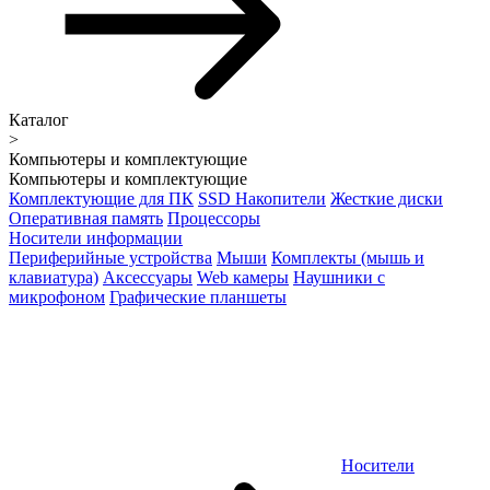
Каталог
>
Компьютеры и комплектующие
Компьютеры и комплектующие
Комплектующие для ПК
SSD Накопители
Жесткие диски
Оперативная память
Процессоры
Носители информации
Периферийные устройства
Мыши
Комплекты (мышь и
клавиатура)
Аксессуары
Web камеры
Наушники с
микрофоном
Графические планшеты
Носители