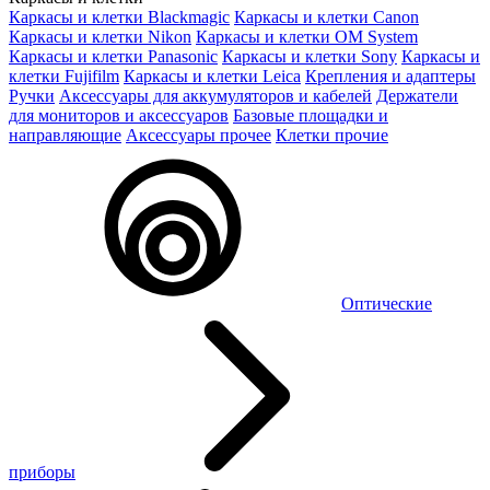
Каркасы и клетки Blackmagic
Каркасы и клетки Canon
Каркасы и клетки Nikon
Каркасы и клетки OM System
Каркасы и клетки Panasonic
Каркасы и клетки Sony
Каркасы и
клетки Fujifilm
Каркасы и клетки Leica
Крепления и адаптеры
Ручки
Аксессуары для аккумуляторов и кабелей
Держатели
для мониторов и аксессуаров
Базовые площадки и
направляющие
Аксессуары прочее
Клетки прочие
Оптические
приборы