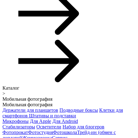
Каталог
>
Мобильная фотография
Мобильная фотография
Держатели для планшетов
Подводные боксы
Клетки для
смартфонов
Штативы и подставки
Микрофоны
Для Apple
Для Android
Стабилизаторы
Осветители
Набор для блогеров
Фотопрокат
Фотостудия
Фотошкола
Трейд-ин (обмен с
доплатой)
Комиссионка
Сервис