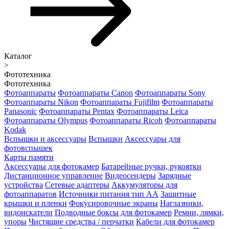
Каталог
>
Фототехника
Фототехника
Фотоаппараты
Фотоаппараты Canon
Фотоаппараты Sony
Фотоаппараты Nikon
Фотоаппараты Fujifilm
Фотоаппараты
Panasonic
Фотоаппараты Pentax
Фотоаппараты Leica
Фотоаппараты Olympus
Фотоаппараты Ricoh
Фотоаппараты
Kodak
Вспышки и аксессуары
Вспышки
Аксессуары для
фотовспышек
Карты памяти
Аксессуары для фотокамер
Батарейные ручки, рукоятки
Дистанционное управление
Видеосендеры
Зарядные
устройства
Сетевые адаптеры
Аккумуляторы для
фотоаппаратов
Источники питания тип АА
Защитные
крышки и пленки
Фокусировочные экраны
Наглазники,
видоискатели
Подводные боксы для фотокамер
Ремни, лямки,
упоры
Чистящие средства / перчатки
Кабели для фотокамер