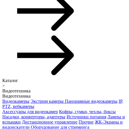
Каталог
>
Видеотехника
Видеотехника
Видеокамеры
Экстрим камеры
Панорамные видеокамеры
IP,
PTZ, вебкамеры
Аксессуары для видеокамер
Кофры, сумки, чехлы, боксы
Насадки, конверторы, адаптеры
Источники питания
Лампы и
вспышки
Дистанционное управление
Прочие
ЖК-Экраны и
видоискатели
Оборудование для стриминга