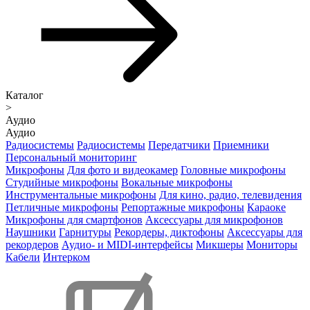
Каталог
>
Аудио
Аудио
Радиосистемы
Радиосистемы
Передатчики
Приемники
Персональный мониторинг
Микрофоны
Для фото и видеокамер
Головные микрофоны
Студийные микрофоны
Вокальные микрофоны
Инструментальные микрофоны
Для кино, радио, телевидения
Петличные микрофоны
Репортажные микрофоны
Караоке
Микрофоны для смартфонов
Аксессуары для микрофонов
Наушники
Гарнитуры
Рекордеры, диктофоны
Аксессуары для
рекордеров
Аудио- и MIDI-интерфейсы
Микшеры
Мониторы
Кабели
Интерком