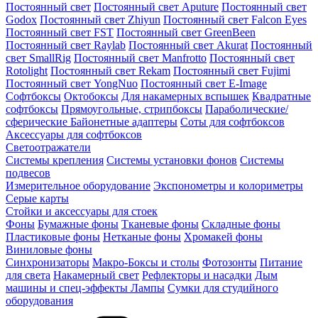
Постоянный свет
Постоянный свет Aputure
Постоянный свет
Godox
Постоянный свет Zhiyun
Постоянный свет Falcon Eyes
Постоянный свет FST
Постоянный свет GreenBeen
Постоянный свет Raylab
Постоянный свет Akurat
Постоянный
свет SmallRig
Постоянный свет Manfrotto
Постоянный свет
Rotolight
Постоянный свет Rekam
Постоянный свет Fujimi
Постоянный свет YongNuo
Постоянный свет E-Image
Софтбоксы
Октобоксы
Для накамерных вспышек
Квадратные
софтбоксы
Прямоугольные, стрипбоксы
Параболические/
сферические
Байонетныe адаптеры
Соты для софтбоксов
Аксессуары для софтбоксов
Светоотражатели
Системы крепления
Системы установки фонов
Системы
подвесов
Измерительное оборудование
Экспонометры и колориметры
Серые карты
Стойки и аксессуары для стоек
Фоны
Бумажные фоны
Тканевые фоны
Складные фоны
Пластиковые фоны
Нетканые фоны
Хромакей фоны
Виниловые фоны
Синхронизаторы
Макро-Боксы и столы
Фотозонты
Питание
для света
Накамерный свет
Рефлекторы и насадки
Дым
машины и спец-эффекты
Лампы
Сумки для студийного
оборудования