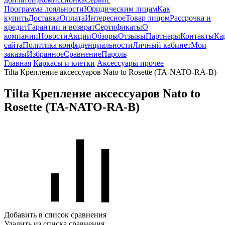
Программа лояльности
Юридическим лицам
Как
купить
Доставка
Оплата
Интересное
Товар лицом
Рассрочка и
кредит
Гарантии и возврат
Сертификаты
О
компании
Новости
Акции
Обзоры
Отзывы
Партнеры
Контакты
Ка
сайта
Политика конфиденциальности
Личный кабинет
Мои
заказы
Избранное
Сравнение
Пароль
Главная
Каркасы и клетки
Аксессуары прочее
Tilta Крепление аксессуаров Nato to Rosette (TA-NATO-RA-B)
Tilta Крепление аксессуаров Nato to
Rosette (TA-NATO-RA-B)
Добавить в список сравнения
Удалить из списка сравнения