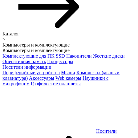
Каталог
>
Компьютеры и комплектующие
Компьютеры и комплектующие
Комплектующие для ПК
SSD Накопители
Жесткие диски
Оперативная память
Процессоры
Носители информации
Периферийные устройства
Мыши
Комплекты (мышь и
клавиатура)
Аксессуары
Web камеры
Наушники с
микрофоном
Графические планшеты
Носители