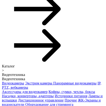
Каталог
>
Видеотехника
Видеотехника
Видеокамеры
Экстрим камеры
Панорамные видеокамеры
IP,
PTZ, вебкамеры
Аксессуары для видеокамер
Кофры, сумки, чехлы, боксы
Насадки, конверторы, адаптеры
Источники питания
Лампы и
вспышки
Дистанционное управление
Прочие
ЖК-Экраны и
видоискатели
Оборудование для стриминга