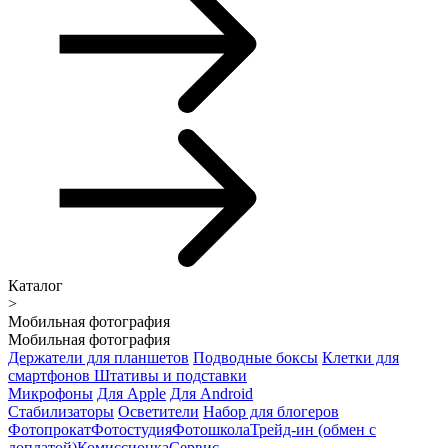
Каталог
>
Мобильная фотография
Мобильная фотография
Держатели для планшетов
Подводные боксы
Клетки для
смартфонов
Штативы и подставки
Микрофоны
Для Apple
Для Android
Стабилизаторы
Осветители
Набор для блогеров
Фотопрокат
Фотостудия
Фотошкола
Трейд-ин (обмен с
доплатой)
Комиссионка
Сервис