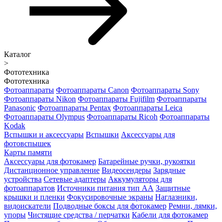
Каталог
>
Фототехника
Фототехника
Фотоаппараты
Фотоаппараты Canon
Фотоаппараты Sony
Фотоаппараты Nikon
Фотоаппараты Fujifilm
Фотоаппараты
Panasonic
Фотоаппараты Pentax
Фотоаппараты Leica
Фотоаппараты Olympus
Фотоаппараты Ricoh
Фотоаппараты
Kodak
Вспышки и аксессуары
Вспышки
Аксессуары для
фотовспышек
Карты памяти
Аксессуары для фотокамер
Батарейные ручки, рукоятки
Дистанционное управление
Видеосендеры
Зарядные
устройства
Сетевые адаптеры
Аккумуляторы для
фотоаппаратов
Источники питания тип АА
Защитные
крышки и пленки
Фокусировочные экраны
Наглазники,
видоискатели
Подводные боксы для фотокамер
Ремни, лямки,
упоры
Чистящие средства / перчатки
Кабели для фотокамер