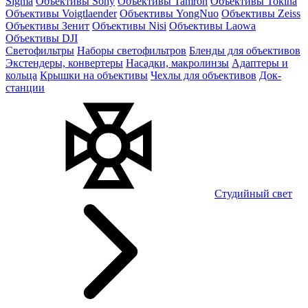
Sigma
Объективы Sony
Объективы Tamron
Объективы Tokina
Объективы Voigtlaender
Объективы YongNuo
Объективы Zeiss
Объективы Зенит
Объективы Nisi
Объективы Laowa
Объективы DJI
Светофильтры
Наборы светофильтров
Бленды для объективов
Экстендеры, конвертеры
Насадки, макролинзы
Адаптеры и
кольца
Крышки на объективы
Чехлы для объективов
Док-
станции
Студийный свет