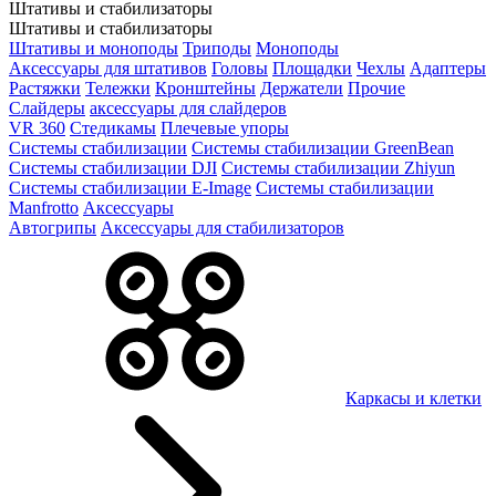
Штативы и стабилизаторы
Штативы и стабилизаторы
Штативы и моноподы
Триподы
Моноподы
Аксессуары для штативов
Головы
Площадки
Чехлы
Адаптеры
Растяжки
Тележки
Кронштейны
Держатели
Прочие
Слайдеры
аксессуары для слайдеров
VR 360
Стедикамы
Плечевые упоры
Системы стабилизации
Системы стабилизации GreenBean
Системы стабилизации DJI
Системы стабилизации Zhiyun
Системы стабилизации E-Image
Системы стабилизации
Manfrotto
Аксессуары
Автогрипы
Аксессуары для стабилизаторов
Каркасы и клетки