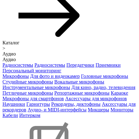
Каталог
>
Аудио
Аудио
Радиосистемы
Радиосистемы
Передатчики
Приемники
Персональный мониторинг
Микрофоны
Для фото и видеокамер
Головные микрофоны
Студийные микрофоны
Вокальные микрофоны
Инструментальные микрофоны
Для кино, радио, телевидения
Петличные микрофоны
Репортажные микрофоны
Караоке
Микрофоны для смартфонов
Аксессуары для микрофонов
Наушники
Гарнитуры
Рекордеры, диктофоны
Аксессуары для
рекордеров
Аудио- и MIDI-интерфейсы
Микшеры
Мониторы
Кабели
Интерком