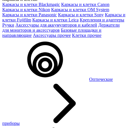
Каркасы и клетки Blackmagic
Каркасы и клетки Canon
Каркасы и клетки Nikon
Каркасы и клетки OM System
Каркасы и клетки Panasonic
Каркасы и клетки Sony
Каркасы и
клетки Fujifilm
Каркасы и клетки Leica
Крепления и адаптеры
Ручки
Аксессуары для аккумуляторов и кабелей
Держатели
для мониторов и аксессуаров
Базовые площадки и
направляющие
Аксессуары прочее
Клетки прочие
Оптические
приборы