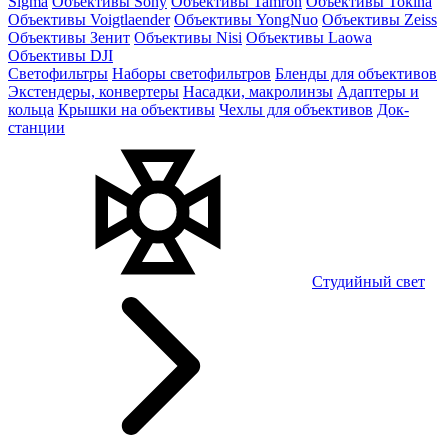
Sigma
Объективы Sony
Объективы Tamron
Объективы Tokina
Объективы Voigtlaender
Объективы YongNuo
Объективы Zeiss
Объективы Зенит
Объективы Nisi
Объективы Laowa
Объективы DJI
Светофильтры
Наборы светофильтров
Бленды для объективов
Экстендеры, конвертеры
Насадки, макролинзы
Адаптеры и
кольца
Крышки на объективы
Чехлы для объективов
Док-
станции
Студийный свет