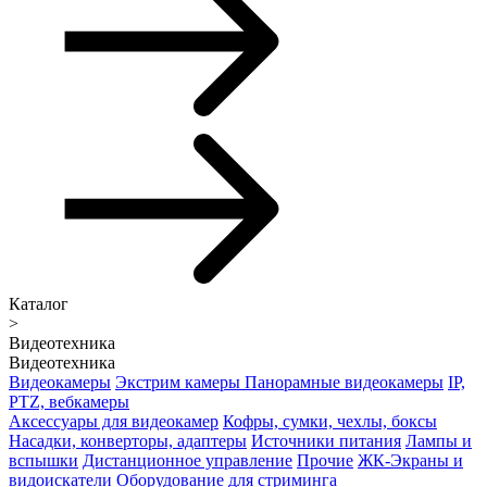
Каталог
>
Видеотехника
Видеотехника
Видеокамеры
Экстрим камеры
Панорамные видеокамеры
IP,
PTZ, вебкамеры
Аксессуары для видеокамер
Кофры, сумки, чехлы, боксы
Насадки, конверторы, адаптеры
Источники питания
Лампы и
вспышки
Дистанционное управление
Прочие
ЖК-Экраны и
видоискатели
Оборудование для стриминга