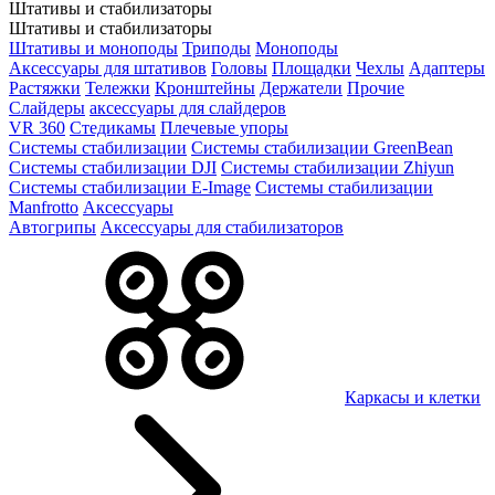
Штативы и стабилизаторы
Штативы и стабилизаторы
Штативы и моноподы
Триподы
Моноподы
Аксессуары для штативов
Головы
Площадки
Чехлы
Адаптеры
Растяжки
Тележки
Кронштейны
Держатели
Прочие
Слайдеры
аксессуары для слайдеров
VR 360
Стедикамы
Плечевые упоры
Системы стабилизации
Системы стабилизации GreenBean
Системы стабилизации DJI
Системы стабилизации Zhiyun
Системы стабилизации E-Image
Системы стабилизации
Manfrotto
Аксессуары
Автогрипы
Аксессуары для стабилизаторов
Каркасы и клетки