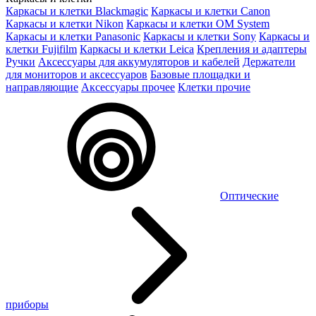
Каркасы и клетки Blackmagic
Каркасы и клетки Canon
Каркасы и клетки Nikon
Каркасы и клетки OM System
Каркасы и клетки Panasonic
Каркасы и клетки Sony
Каркасы и
клетки Fujifilm
Каркасы и клетки Leica
Крепления и адаптеры
Ручки
Аксессуары для аккумуляторов и кабелей
Держатели
для мониторов и аксессуаров
Базовые площадки и
направляющие
Аксессуары прочее
Клетки прочие
Оптические
приборы