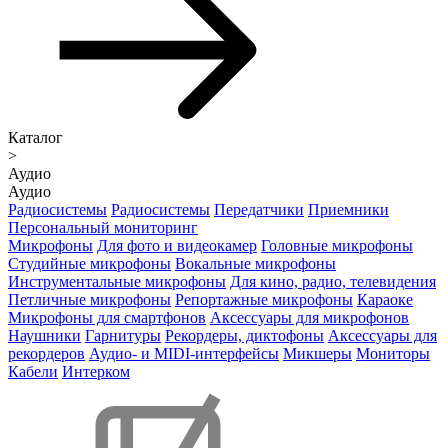
Каталог
>
Аудио
Аудио
Радиосистемы
Радиосистемы
Передатчики
Приемники
Персональный мониторинг
Микрофоны
Для фото и видеокамер
Головные микрофоны
Студийные микрофоны
Вокальные микрофоны
Инструментальные микрофоны
Для кино, радио, телевидения
Петличные микрофоны
Репортажные микрофоны
Караоке
Микрофоны для смартфонов
Аксессуары для микрофонов
Наушники
Гарнитуры
Рекордеры, диктофоны
Аксессуары для
рекордеров
Аудио- и MIDI-интерфейсы
Микшеры
Мониторы
Кабели
Интерком