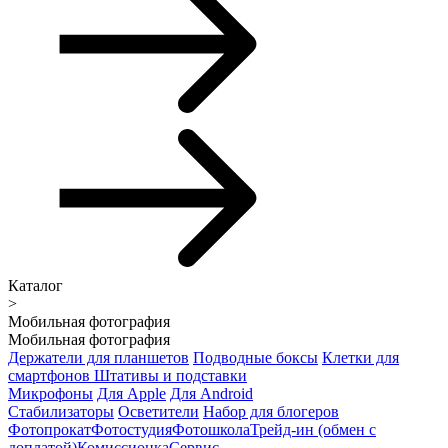
Каталог
>
Мобильная фотография
Мобильная фотография
Держатели для планшетов
Подводные боксы
Клетки для
смартфонов
Штативы и подставки
Микрофоны
Для Apple
Для Android
Стабилизаторы
Осветители
Набор для блогеров
Фотопрокат
Фотостудия
Фотошкола
Трейд-ин (обмен с
доплатой)
Комиссионка
Сервис