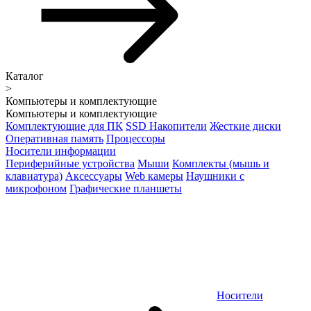
Каталог
>
Компьютеры и комплектующие
Компьютеры и комплектующие
Комплектующие для ПК
SSD Накопители
Жесткие диски
Оперативная память
Процессоры
Носители информации
Периферийные устройства
Мыши
Комплекты (мышь и
клавиатура)
Аксессуары
Web камеры
Наушники с
микрофоном
Графические планшеты
Носители