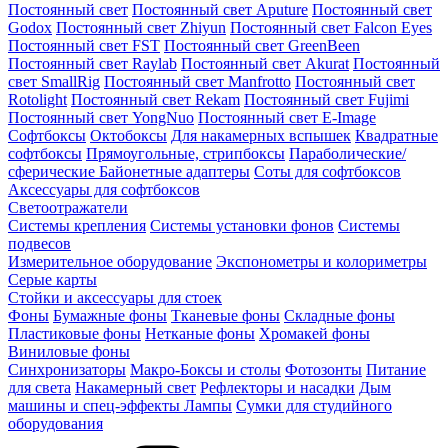
Постоянный свет
Постоянный свет Aputure
Постоянный свет
Godox
Постоянный свет Zhiyun
Постоянный свет Falcon Eyes
Постоянный свет FST
Постоянный свет GreenBeen
Постоянный свет Raylab
Постоянный свет Akurat
Постоянный
свет SmallRig
Постоянный свет Manfrotto
Постоянный свет
Rotolight
Постоянный свет Rekam
Постоянный свет Fujimi
Постоянный свет YongNuo
Постоянный свет E-Image
Софтбоксы
Октобоксы
Для накамерных вспышек
Квадратные
софтбоксы
Прямоугольные, стрипбоксы
Параболические/
сферические
Байонетныe адаптеры
Соты для софтбоксов
Аксессуары для софтбоксов
Светоотражатели
Системы крепления
Системы установки фонов
Системы
подвесов
Измерительное оборудование
Экспонометры и колориметры
Серые карты
Стойки и аксессуары для стоек
Фоны
Бумажные фоны
Тканевые фоны
Складные фоны
Пластиковые фоны
Нетканые фоны
Хромакей фоны
Виниловые фоны
Синхронизаторы
Макро-Боксы и столы
Фотозонты
Питание
для света
Накамерный свет
Рефлекторы и насадки
Дым
машины и спец-эффекты
Лампы
Сумки для студийного
оборудования