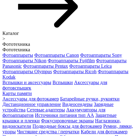
Каталог
>
Фототехника
Фототехника
Фотоаппараты
Фотоаппараты Canon
Фотоаппараты Sony
Фотоаппараты Nikon
Фотоаппараты Fujifilm
Фотоаппараты
Panasonic
Фотоаппараты Pentax
Фотоаппараты Leica
Фотоаппараты Olympus
Фотоаппараты Ricoh
Фотоаппараты
Kodak
Вспышки и аксессуары
Вспышки
Аксессуары для
фотовспышек
Карты памяти
Аксессуары для фотокамер
Батарейные ручки, рукоятки
Дистанционное управление
Видеосендеры
Зарядные
устройства
Сетевые адаптеры
Аккумуляторы для
фотоаппаратов
Источники питания тип АА
Защитные
крышки и пленки
Фокусировочные экраны
Наглазники,
видоискатели
Подводные боксы для фотокамер
Ремни, лямки,
упоры
Чистящие средства / перчатки
Кабели для фотокамер