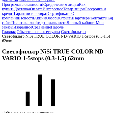
Программа лояльности
Юридическим лицам
Как
купить
Доставка
Оплата
Интересное
Товар лицом
Рассрочка и
кредит
Гарантии и возврат
Сертификаты
О
компании
Новости
Акции
Обзоры
Отзывы
Партнеры
Контакты
Ка
сайта
Политика конфиденциальности
Личный кабинет
Мои
заказы
Избранное
Сравнение
Пароль
Главная
Объективы и аксессуары
Светофильтры
Светофильтр NiSi TRUE COLOR ND-VARIO 1-5stops (0.3-1.5)
62mm
Светофильтр NiSi TRUE COLOR ND-
VARIO 1-5stops (0.3-1.5) 62mm
Добавить в список сравнения