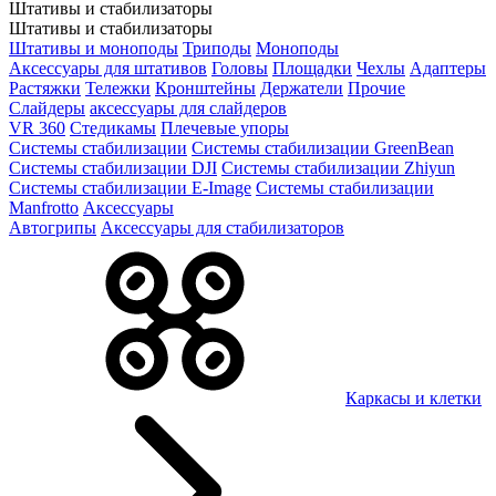
Штативы и стабилизаторы
Штативы и стабилизаторы
Штативы и моноподы
Триподы
Моноподы
Аксессуары для штативов
Головы
Площадки
Чехлы
Адаптеры
Растяжки
Тележки
Кронштейны
Держатели
Прочие
Слайдеры
аксессуары для слайдеров
VR 360
Стедикамы
Плечевые упоры
Системы стабилизации
Системы стабилизации GreenBean
Системы стабилизации DJI
Системы стабилизации Zhiyun
Системы стабилизации E-Image
Системы стабилизации
Manfrotto
Аксессуары
Автогрипы
Аксессуары для стабилизаторов
Каркасы и клетки