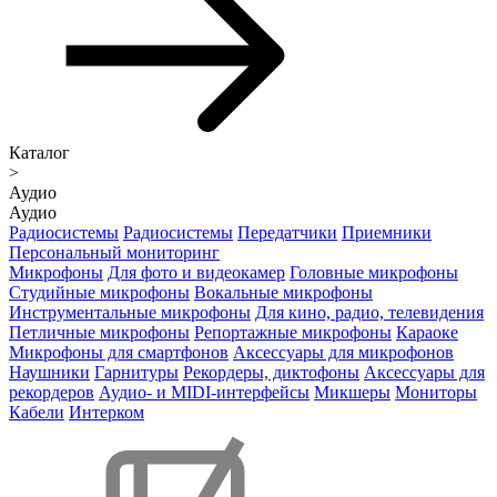
Каталог
>
Аудио
Аудио
Радиосистемы
Радиосистемы
Передатчики
Приемники
Персональный мониторинг
Микрофоны
Для фото и видеокамер
Головные микрофоны
Студийные микрофоны
Вокальные микрофоны
Инструментальные микрофоны
Для кино, радио, телевидения
Петличные микрофоны
Репортажные микрофоны
Караоке
Микрофоны для смартфонов
Аксессуары для микрофонов
Наушники
Гарнитуры
Рекордеры, диктофоны
Аксессуары для
рекордеров
Аудио- и MIDI-интерфейсы
Микшеры
Мониторы
Кабели
Интерком