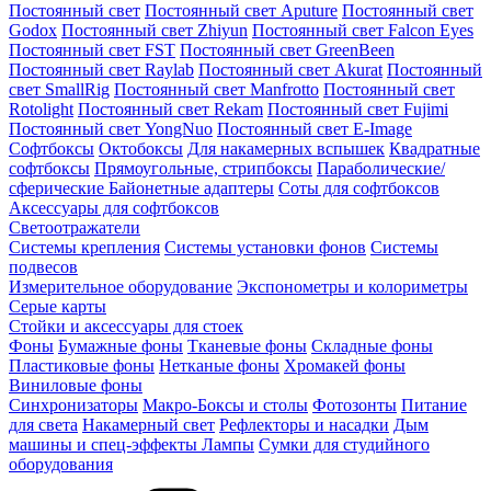
Постоянный свет
Постоянный свет Aputure
Постоянный свет
Godox
Постоянный свет Zhiyun
Постоянный свет Falcon Eyes
Постоянный свет FST
Постоянный свет GreenBeen
Постоянный свет Raylab
Постоянный свет Akurat
Постоянный
свет SmallRig
Постоянный свет Manfrotto
Постоянный свет
Rotolight
Постоянный свет Rekam
Постоянный свет Fujimi
Постоянный свет YongNuo
Постоянный свет E-Image
Софтбоксы
Октобоксы
Для накамерных вспышек
Квадратные
софтбоксы
Прямоугольные, стрипбоксы
Параболические/
сферические
Байонетныe адаптеры
Соты для софтбоксов
Аксессуары для софтбоксов
Светоотражатели
Системы крепления
Системы установки фонов
Системы
подвесов
Измерительное оборудование
Экспонометры и колориметры
Серые карты
Стойки и аксессуары для стоек
Фоны
Бумажные фоны
Тканевые фоны
Складные фоны
Пластиковые фоны
Нетканые фоны
Хромакей фоны
Виниловые фоны
Синхронизаторы
Макро-Боксы и столы
Фотозонты
Питание
для света
Накамерный свет
Рефлекторы и насадки
Дым
машины и спец-эффекты
Лампы
Сумки для студийного
оборудования