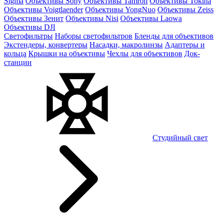
Sigma
Объективы Sony
Объективы Tamron
Объективы Tokina
Объективы Voigtlaender
Объективы YongNuo
Объективы Zeiss
Объективы Зенит
Объективы Nisi
Объективы Laowa
Объективы DJI
Светофильтры
Наборы светофильтров
Бленды для объективов
Экстендеры, конвертеры
Насадки, макролинзы
Адаптеры и
кольца
Крышки на объективы
Чехлы для объективов
Док-
станции
Студийный свет