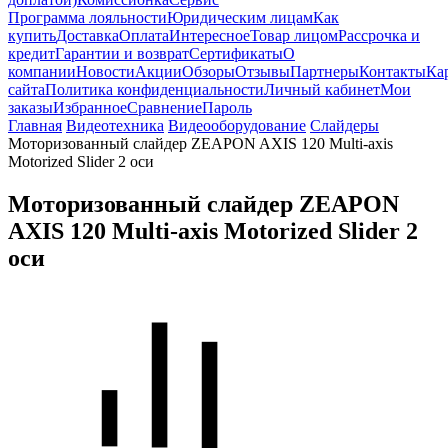
Программа лояльности
Юридическим лицам
Как
купить
Доставка
Оплата
Интересное
Товар лицом
Рассрочка и
кредит
Гарантии и возврат
Сертификаты
О
компании
Новости
Акции
Обзоры
Отзывы
Партнеры
Контакты
Ка
сайта
Политика конфиденциальности
Личный кабинет
Мои
заказы
Избранное
Сравнение
Пароль
Главная
Видеотехника
Видеооборудование
Слайдеры
Моторизованный слайдер ZEAPON AXIS 120 Multi-axis
Motorized Slider 2 оси
Моторизованный слайдер ZEAPON
AXIS 120 Multi-axis Motorized Slider 2
оси