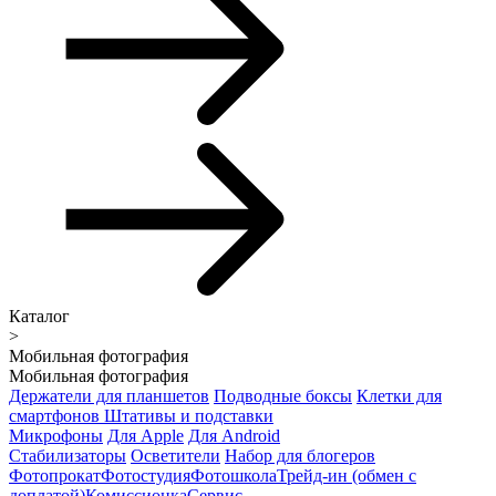
Каталог
>
Мобильная фотография
Мобильная фотография
Держатели для планшетов
Подводные боксы
Клетки для
смартфонов
Штативы и подставки
Микрофоны
Для Apple
Для Android
Стабилизаторы
Осветители
Набор для блогеров
Фотопрокат
Фотостудия
Фотошкола
Трейд-ин (обмен с
доплатой)
Комиссионка
Сервис