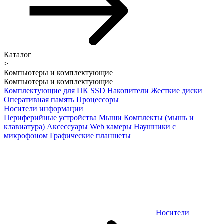
Каталог
>
Компьютеры и комплектующие
Компьютеры и комплектующие
Комплектующие для ПК
SSD Накопители
Жесткие диски
Оперативная память
Процессоры
Носители информации
Периферийные устройства
Мыши
Комплекты (мышь и
клавиатура)
Аксессуары
Web камеры
Наушники с
микрофоном
Графические планшеты
Носители