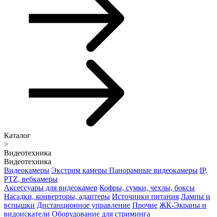
Каталог
>
Видеотехника
Видеотехника
Видеокамеры
Экстрим камеры
Панорамные видеокамеры
IP,
PTZ, вебкамеры
Аксессуары для видеокамер
Кофры, сумки, чехлы, боксы
Насадки, конверторы, адаптеры
Источники питания
Лампы и
вспышки
Дистанционное управление
Прочие
ЖК-Экраны и
видоискатели
Оборудование для стриминга