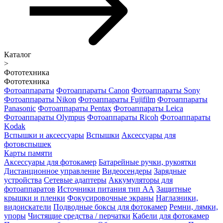
Каталог
>
Фототехника
Фототехника
Фотоаппараты
Фотоаппараты Canon
Фотоаппараты Sony
Фотоаппараты Nikon
Фотоаппараты Fujifilm
Фотоаппараты
Panasonic
Фотоаппараты Pentax
Фотоаппараты Leica
Фотоаппараты Olympus
Фотоаппараты Ricoh
Фотоаппараты
Kodak
Вспышки и аксессуары
Вспышки
Аксессуары для
фотовспышек
Карты памяти
Аксессуары для фотокамер
Батарейные ручки, рукоятки
Дистанционное управление
Видеосендеры
Зарядные
устройства
Сетевые адаптеры
Аккумуляторы для
фотоаппаратов
Источники питания тип АА
Защитные
крышки и пленки
Фокусировочные экраны
Наглазники,
видоискатели
Подводные боксы для фотокамер
Ремни, лямки,
упоры
Чистящие средства / перчатки
Кабели для фотокамер