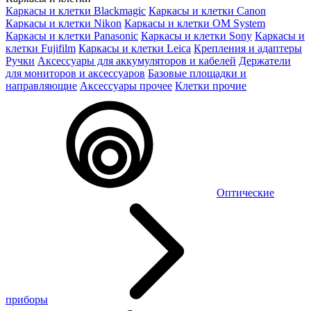
Каркасы и клетки Blackmagic
Каркасы и клетки Canon
Каркасы и клетки Nikon
Каркасы и клетки OM System
Каркасы и клетки Panasonic
Каркасы и клетки Sony
Каркасы и
клетки Fujifilm
Каркасы и клетки Leica
Крепления и адаптеры
Ручки
Аксессуары для аккумуляторов и кабелей
Держатели
для мониторов и аксессуаров
Базовые площадки и
направляющие
Аксессуары прочее
Клетки прочие
Оптические
приборы