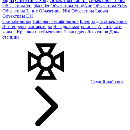
Sigma
Объективы Sony
Объективы Tamron
Объективы Tokina
Объективы Voigtlaender
Объективы YongNuo
Объективы Zeiss
Объективы Зенит
Объективы Nisi
Объективы Laowa
Объективы DJI
Светофильтры
Наборы светофильтров
Бленды для объективов
Экстендеры, конвертеры
Насадки, макролинзы
Адаптеры и
кольца
Крышки на объективы
Чехлы для объективов
Док-
станции
Студийный свет