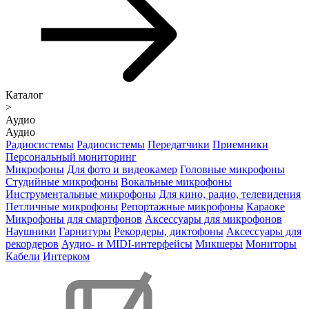
Каталог
>
Аудио
Аудио
Радиосистемы
Радиосистемы
Передатчики
Приемники
Персональный мониторинг
Микрофоны
Для фото и видеокамер
Головные микрофоны
Студийные микрофоны
Вокальные микрофоны
Инструментальные микрофоны
Для кино, радио, телевидения
Петличные микрофоны
Репортажные микрофоны
Караоке
Микрофоны для смартфонов
Аксессуары для микрофонов
Наушники
Гарнитуры
Рекордеры, диктофоны
Аксессуары для
рекордеров
Аудио- и MIDI-интерфейсы
Микшеры
Мониторы
Кабели
Интерком