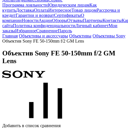
Программа лояльности
Юридическим лицам
Как
купить
Доставка
Оплата
Интересное
Товар лицом
Рассрочка и
кредит
Гарантии и возврат
Сертификаты
О
компании
Новости
Акции
Обзоры
Отзывы
Партнеры
Контакты
Ка
сайта
Политика конфиденциальности
Личный кабинет
Мои
заказы
Избранное
Сравнение
Пароль
Главная
Объективы и аксессуары
Объективы
Объективы Sony
Объектив Sony FE 50-150mm f/2 GM Lens
Объектив Sony FE 50-150mm f/2 GM
Lens
Добавить в список сравнения