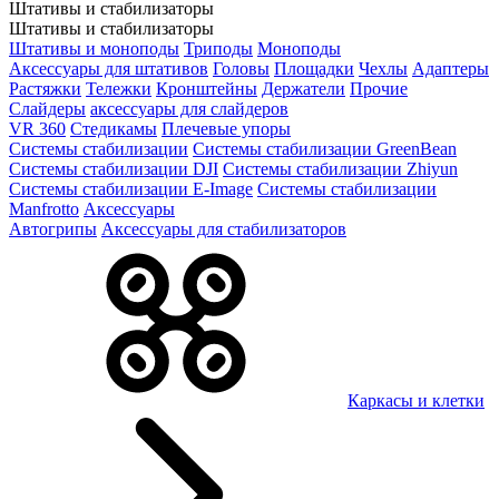
Штативы и стабилизаторы
Штативы и стабилизаторы
Штативы и моноподы
Триподы
Моноподы
Аксессуары для штативов
Головы
Площадки
Чехлы
Адаптеры
Растяжки
Тележки
Кронштейны
Держатели
Прочие
Слайдеры
аксессуары для слайдеров
VR 360
Стедикамы
Плечевые упоры
Системы стабилизации
Системы стабилизации GreenBean
Системы стабилизации DJI
Системы стабилизации Zhiyun
Системы стабилизации E-Image
Системы стабилизации
Manfrotto
Аксессуары
Автогрипы
Аксессуары для стабилизаторов
Каркасы и клетки