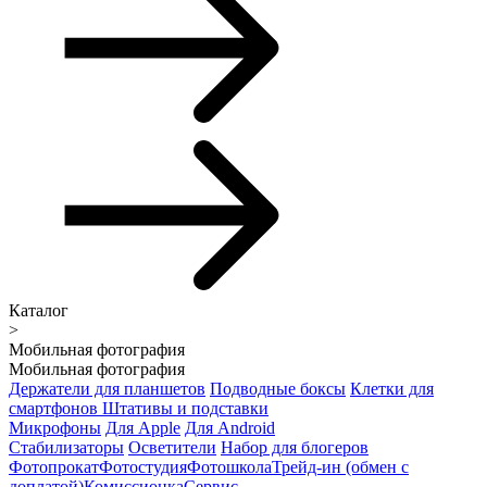
Каталог
>
Мобильная фотография
Мобильная фотография
Держатели для планшетов
Подводные боксы
Клетки для
смартфонов
Штативы и подставки
Микрофоны
Для Apple
Для Android
Стабилизаторы
Осветители
Набор для блогеров
Фотопрокат
Фотостудия
Фотошкола
Трейд-ин (обмен с
доплатой)
Комиссионка
Сервис