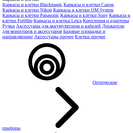
Каркасы и клетки Blackmagic
Каркасы и клетки Canon
Каркасы и клетки Nikon
Каркасы и клетки OM System
Каркасы и клетки Panasonic
Каркасы и клетки Sony
Каркасы и
клетки Fujifilm
Каркасы и клетки Leica
Крепления и адаптеры
Ручки
Аксессуары для аккумуляторов и кабелей
Держатели
для мониторов и аксессуаров
Базовые площадки и
направляющие
Аксессуары прочее
Клетки прочие
Оптические
приборы