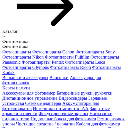
Каталог
>
Фототехника
Фототехника
Фотоаппараты
Фотоаппараты Canon
Фотоаппараты Sony
Фотоаппараты Nikon
Фотоаппараты Fujifilm
Фотоаппараты
Panasonic
Фотоаппараты Pentax
Фотоаппараты Leica
Фотоаппараты Olympus
Фотоаппараты Ricoh
Фотоаппараты
Kodak
Вспышки и аксессуары
Вспышки
Аксессуары для
фотовспышек
Карты памяти
Аксессуары для фотокамер
Батарейные ручки, рукоятки
Дистанционное управление
Видеосендеры
Зарядные
устройства
Сетевые адаптеры
Аккумуляторы для
фотоаппаратов
Источники питания тип АА
Защитные
крышки и пленки
Фокусировочные экраны
Наглазники,
видоискатели
Подводные боксы для фотокамер
Ремни, лямки,
упоры
Чистящие средства / перчатки
Кабели для фотокамер