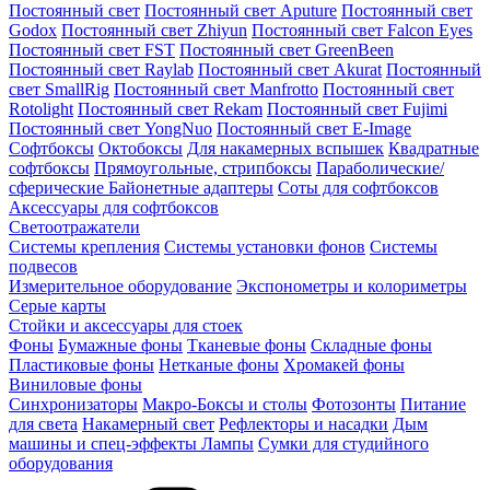
Постоянный свет
Постоянный свет Aputure
Постоянный свет
Godox
Постоянный свет Zhiyun
Постоянный свет Falcon Eyes
Постоянный свет FST
Постоянный свет GreenBeen
Постоянный свет Raylab
Постоянный свет Akurat
Постоянный
свет SmallRig
Постоянный свет Manfrotto
Постоянный свет
Rotolight
Постоянный свет Rekam
Постоянный свет Fujimi
Постоянный свет YongNuo
Постоянный свет E-Image
Софтбоксы
Октобоксы
Для накамерных вспышек
Квадратные
софтбоксы
Прямоугольные, стрипбоксы
Параболические/
сферические
Байонетныe адаптеры
Соты для софтбоксов
Аксессуары для софтбоксов
Светоотражатели
Системы крепления
Системы установки фонов
Системы
подвесов
Измерительное оборудование
Экспонометры и колориметры
Серые карты
Стойки и аксессуары для стоек
Фоны
Бумажные фоны
Тканевые фоны
Складные фоны
Пластиковые фоны
Нетканые фоны
Хромакей фоны
Виниловые фоны
Синхронизаторы
Макро-Боксы и столы
Фотозонты
Питание
для света
Накамерный свет
Рефлекторы и насадки
Дым
машины и спец-эффекты
Лампы
Сумки для студийного
оборудования