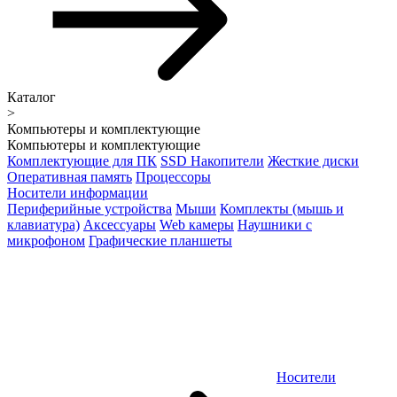
Каталог
>
Компьютеры и комплектующие
Компьютеры и комплектующие
Комплектующие для ПК
SSD Накопители
Жесткие диски
Оперативная память
Процессоры
Носители информации
Периферийные устройства
Мыши
Комплекты (мышь и
клавиатура)
Аксессуары
Web камеры
Наушники с
микрофоном
Графические планшеты
Носители