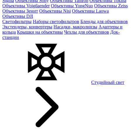
Sigma
Объективы Sony
Объективы Tamron
Объективы Tokina
Объективы Voigtlaender
Объективы YongNuo
Объективы Zeiss
Объективы Зенит
Объективы Nisi
Объективы Laowa
Объективы DJI
Светофильтры
Наборы светофильтров
Бленды для объективов
Экстендеры, конвертеры
Насадки, макролинзы
Адаптеры и
кольца
Крышки на объективы
Чехлы для объективов
Док-
станции
Студийный свет