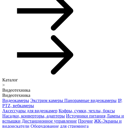
Каталог
>
Видеотехника
Видеотехника
Видеокамеры
Экстрим камеры
Панорамные видеокамеры
IP,
PTZ, вебкамеры
Аксессуары для видеокамер
Кофры, сумки, чехлы, боксы
Насадки, конверторы, адаптеры
Источники питания
Лампы и
вспышки
Дистанционное управление
Прочие
ЖК-Экраны и
видоискатели
Оборудование для стриминга