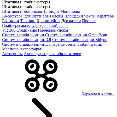
Штативы и стабилизаторы
Штативы и стабилизаторы
Штативы и моноподы
Триподы
Моноподы
Аксессуары для штативов
Головы
Площадки
Чехлы
Адаптеры
Растяжки
Тележки
Кронштейны
Держатели
Прочие
Слайдеры
аксессуары для слайдеров
VR 360
Стедикамы
Плечевые упоры
Системы стабилизации
Системы стабилизации GreenBean
Системы стабилизации DJI
Системы стабилизации Zhiyun
Системы стабилизации E-Image
Системы стабилизации
Manfrotto
Аксессуары
Автогрипы
Аксессуары для стабилизаторов
Каркасы и клетки