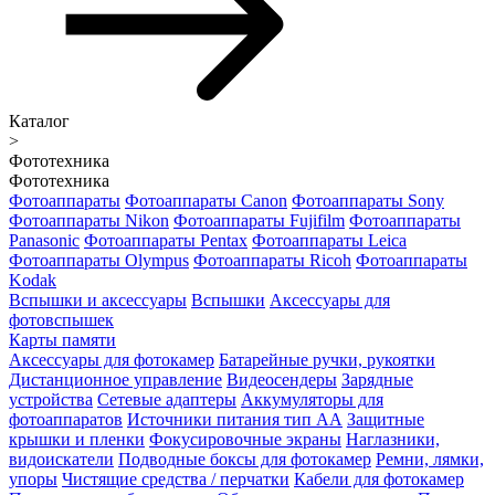
Каталог
>
Фототехника
Фототехника
Фотоаппараты
Фотоаппараты Canon
Фотоаппараты Sony
Фотоаппараты Nikon
Фотоаппараты Fujifilm
Фотоаппараты
Panasonic
Фотоаппараты Pentax
Фотоаппараты Leica
Фотоаппараты Olympus
Фотоаппараты Ricoh
Фотоаппараты
Kodak
Вспышки и аксессуары
Вспышки
Аксессуары для
фотовспышек
Карты памяти
Аксессуары для фотокамер
Батарейные ручки, рукоятки
Дистанционное управление
Видеосендеры
Зарядные
устройства
Сетевые адаптеры
Аккумуляторы для
фотоаппаратов
Источники питания тип АА
Защитные
крышки и пленки
Фокусировочные экраны
Наглазники,
видоискатели
Подводные боксы для фотокамер
Ремни, лямки,
упоры
Чистящие средства / перчатки
Кабели для фотокамер