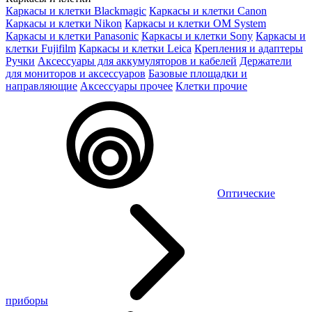
Каркасы и клетки Blackmagic
Каркасы и клетки Canon
Каркасы и клетки Nikon
Каркасы и клетки OM System
Каркасы и клетки Panasonic
Каркасы и клетки Sony
Каркасы и
клетки Fujifilm
Каркасы и клетки Leica
Крепления и адаптеры
Ручки
Аксессуары для аккумуляторов и кабелей
Держатели
для мониторов и аксессуаров
Базовые площадки и
направляющие
Аксессуары прочее
Клетки прочие
Оптические
приборы