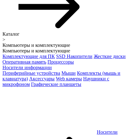
Каталог
>
Компьютеры и комплектующие
Компьютеры и комплектующие
Комплектующие для ПК
SSD Накопители
Жесткие диски
Оперативная память
Процессоры
Носители информации
Периферийные устройства
Мыши
Комплекты (мышь и
клавиатура)
Аксессуары
Web камеры
Наушники с
микрофоном
Графические планшеты
Носители