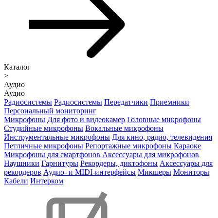
Каталог
>
Аудио
Аудио
Радиосистемы
Радиосистемы
Передатчики
Приемники
Персональный мониторинг
Микрофоны
Для фото и видеокамер
Головные микрофоны
Студийные микрофоны
Вокальные микрофоны
Инструментальные микрофоны
Для кино, радио, телевидения
Петличные микрофоны
Репортажные микрофоны
Караоке
Микрофоны для смартфонов
Аксессуары для микрофонов
Наушники
Гарнитуры
Рекордеры, диктофоны
Аксессуары для
рекордеров
Аудио- и MIDI-интерфейсы
Микшеры
Мониторы
Кабели
Интерком