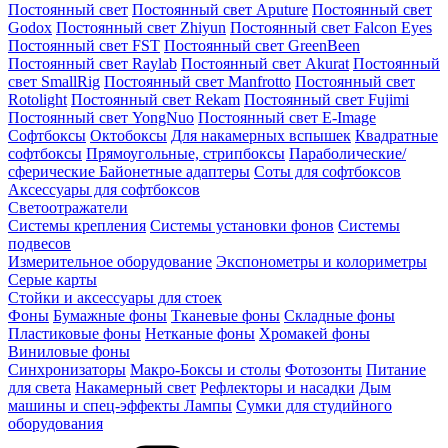
Постоянный свет
Постоянный свет Aputure
Постоянный свет
Godox
Постоянный свет Zhiyun
Постоянный свет Falcon Eyes
Постоянный свет FST
Постоянный свет GreenBeen
Постоянный свет Raylab
Постоянный свет Akurat
Постоянный
свет SmallRig
Постоянный свет Manfrotto
Постоянный свет
Rotolight
Постоянный свет Rekam
Постоянный свет Fujimi
Постоянный свет YongNuo
Постоянный свет E-Image
Софтбоксы
Октобоксы
Для накамерных вспышек
Квадратные
софтбоксы
Прямоугольные, стрипбоксы
Параболические/
сферические
Байонетныe адаптеры
Соты для софтбоксов
Аксессуары для софтбоксов
Светоотражатели
Системы крепления
Системы установки фонов
Системы
подвесов
Измерительное оборудование
Экспонометры и колориметры
Серые карты
Стойки и аксессуары для стоек
Фоны
Бумажные фоны
Тканевые фоны
Складные фоны
Пластиковые фоны
Нетканые фоны
Хромакей фоны
Виниловые фоны
Синхронизаторы
Макро-Боксы и столы
Фотозонты
Питание
для света
Накамерный свет
Рефлекторы и насадки
Дым
машины и спец-эффекты
Лампы
Сумки для студийного
оборудования