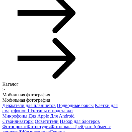
Каталог
>
Мобильная фотография
Мобильная фотография
Держатели для планшетов
Подводные боксы
Клетки для
смартфонов
Штативы и подставки
Микрофоны
Для Apple
Для Android
Стабилизаторы
Осветители
Набор для блогеров
Фотопрокат
Фотостудия
Фотошкола
Трейд-ин (обмен с
доплатой)
Комиссионка
Сервис