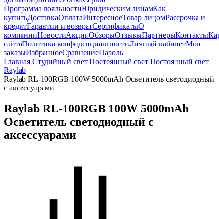
Программа лояльности
Юридическим лицам
Как
купить
Доставка
Оплата
Интересное
Товар лицом
Рассрочка и
кредит
Гарантии и возврат
Сертификаты
О
компании
Новости
Акции
Обзоры
Отзывы
Партнеры
Контакты
Ка
сайта
Политика конфиденциальности
Личный кабинет
Мои
заказы
Избранное
Сравнение
Пароль
Главная
Студийный свет
Постоянный свет
Постоянный свет
Raylab
Raylab RL-100RGB 100W 5000mAh Осветитель светодиодный
c аксессуарами
Raylab RL-100RGB 100W 5000mAh
Осветитель светодиодный c
аксессуарами