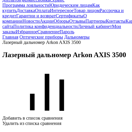
Программа лояльности
Юридическим лицам
Как
купить
Доставка
Оплата
Интересное
Товар лицом
Рассрочка и
кредит
Гарантии и возврат
Сертификаты
О
компании
Новости
Акции
Обзоры
Отзывы
Партнеры
Контакты
Ка
сайта
Политика конфиденциальности
Личный кабинет
Мои
заказы
Избранное
Сравнение
Пароль
Главная
Оптические приборы
Дальномеры
Лазерный дальномер Arkon AXIS 3500
Лазерный дальномер Arkon AXIS 3500
Добавить в список сравнения
Удалить из списка сравнения