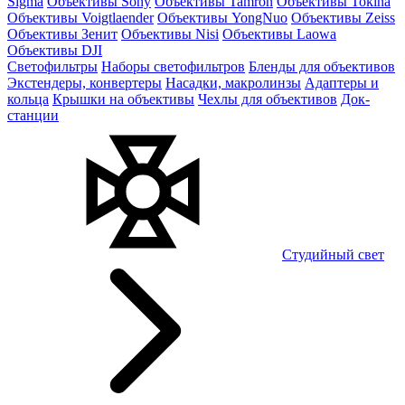
Sigma
Объективы Sony
Объективы Tamron
Объективы Tokina
Объективы Voigtlaender
Объективы YongNuo
Объективы Zeiss
Объективы Зенит
Объективы Nisi
Объективы Laowa
Объективы DJI
Светофильтры
Наборы светофильтров
Бленды для объективов
Экстендеры, конвертеры
Насадки, макролинзы
Адаптеры и
кольца
Крышки на объективы
Чехлы для объективов
Док-
станции
Студийный свет