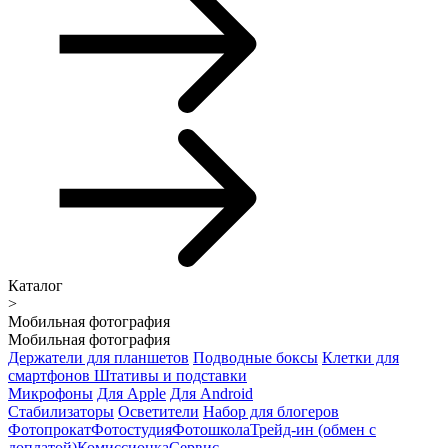
Каталог
>
Мобильная фотография
Мобильная фотография
Держатели для планшетов
Подводные боксы
Клетки для
смартфонов
Штативы и подставки
Микрофоны
Для Apple
Для Android
Стабилизаторы
Осветители
Набор для блогеров
Фотопрокат
Фотостудия
Фотошкола
Трейд-ин (обмен с
доплатой)
Комиссионка
Сервис