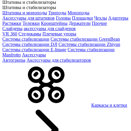
Штативы и стабилизаторы
Штативы и стабилизаторы
Штативы и моноподы
Триподы
Моноподы
Аксессуары для штативов
Головы
Площадки
Чехлы
Адаптеры
Растяжки
Тележки
Кронштейны
Держатели
Прочие
Слайдеры
аксессуары для слайдеров
VR 360
Стедикамы
Плечевые упоры
Системы стабилизации
Системы стабилизации GreenBean
Системы стабилизации DJI
Системы стабилизации Zhiyun
Системы стабилизации E-Image
Системы стабилизации
Manfrotto
Аксессуары
Автогрипы
Аксессуары для стабилизаторов
Каркасы и клетки