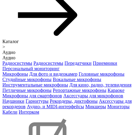
Каталог
>
Аудио
Аудио
Радиосистемы
Радиосистемы
Передатчики
Приемники
Персональный мониторинг
Микрофоны
Для фото и видеокамер
Головные микрофоны
Студийные микрофоны
Вокальные микрофоны
Инструментальные микрофоны
Для кино, радио, телевидения
Петличные микрофоны
Репортажные микрофоны
Караоке
Микрофоны для смартфонов
Аксессуары для микрофонов
Наушники
Гарнитуры
Рекордеры, диктофоны
Аксессуары для
рекордеров
Аудио- и MIDI-интерфейсы
Микшеры
Мониторы
Кабели
Интерком