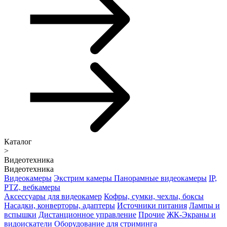
Каталог
>
Видеотехника
Видеотехника
Видеокамеры
Экстрим камеры
Панорамные видеокамеры
IP,
PTZ, вебкамеры
Аксессуары для видеокамер
Кофры, сумки, чехлы, боксы
Насадки, конверторы, адаптеры
Источники питания
Лампы и
вспышки
Дистанционное управление
Прочие
ЖК-Экраны и
видоискатели
Оборудование для стриминга