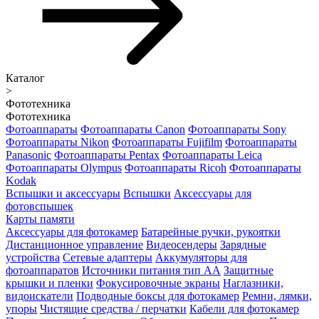
Каталог
>
Фототехника
Фототехника
Фотоаппараты
Фотоаппараты Canon
Фотоаппараты Sony
Фотоаппараты Nikon
Фотоаппараты Fujifilm
Фотоаппараты
Panasonic
Фотоаппараты Pentax
Фотоаппараты Leica
Фотоаппараты Olympus
Фотоаппараты Ricoh
Фотоаппараты
Kodak
Вспышки и аксессуары
Вспышки
Аксессуары для
фотовспышек
Карты памяти
Аксессуары для фотокамер
Батарейные ручки, рукоятки
Дистанционное управление
Видеосендеры
Зарядные
устройства
Сетевые адаптеры
Аккумуляторы для
фотоаппаратов
Источники питания тип АА
Защитные
крышки и пленки
Фокусировочные экраны
Наглазники,
видоискатели
Подводные боксы для фотокамер
Ремни, лямки,
упоры
Чистящие средства / перчатки
Кабели для фотокамер