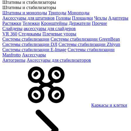
Штативы и стабилизаторы
Штативы и стабилизаторы
Штативы и моноподы
Триподы
Моноподы
Аксессуары для штативов
Головы
Площадки
Чехлы
Адаптеры
Растяжки
Тележки
Кронштейны
Держатели
Прочие
Слайдеры
аксессуары для слайдеров
VR 360
Стедикамы
Плечевые упоры
Системы стабилизации
Системы стабилизации GreenBean
Системы стабилизации DJI
Системы стабилизации Zhiyun
Системы стабилизации E-Image
Системы стабилизации
Manfrotto
Аксессуары
Автогрипы
Аксессуары для стабилизаторов
Каркасы и клетки