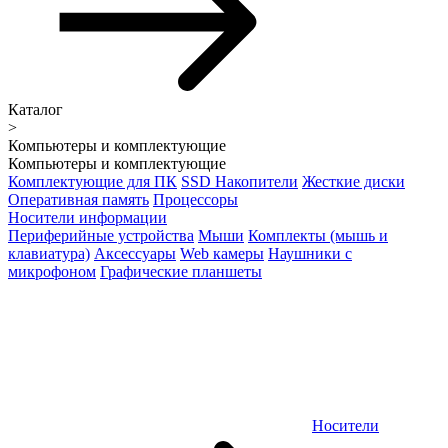
Каталог
>
Компьютеры и комплектующие
Компьютеры и комплектующие
Комплектующие для ПК
SSD Накопители
Жесткие диски
Оперативная память
Процессоры
Носители информации
Периферийные устройства
Мыши
Комплекты (мышь и
клавиатура)
Аксессуары
Web камеры
Наушники с
микрофоном
Графические планшеты
Носители