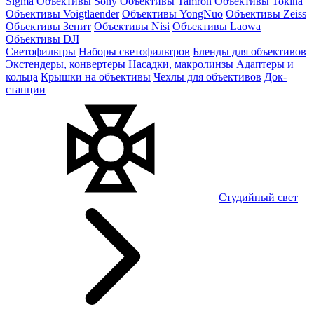
Sigma
Объективы Sony
Объективы Tamron
Объективы Tokina
Объективы Voigtlaender
Объективы YongNuo
Объективы Zeiss
Объективы Зенит
Объективы Nisi
Объективы Laowa
Объективы DJI
Светофильтры
Наборы светофильтров
Бленды для объективов
Экстендеры, конвертеры
Насадки, макролинзы
Адаптеры и
кольца
Крышки на объективы
Чехлы для объективов
Док-
станции
Студийный свет