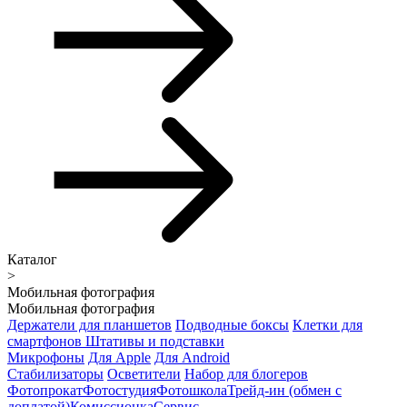
Каталог
>
Мобильная фотография
Мобильная фотография
Держатели для планшетов
Подводные боксы
Клетки для
смартфонов
Штативы и подставки
Микрофоны
Для Apple
Для Android
Стабилизаторы
Осветители
Набор для блогеров
Фотопрокат
Фотостудия
Фотошкола
Трейд-ин (обмен с
доплатой)
Комиссионка
Сервис