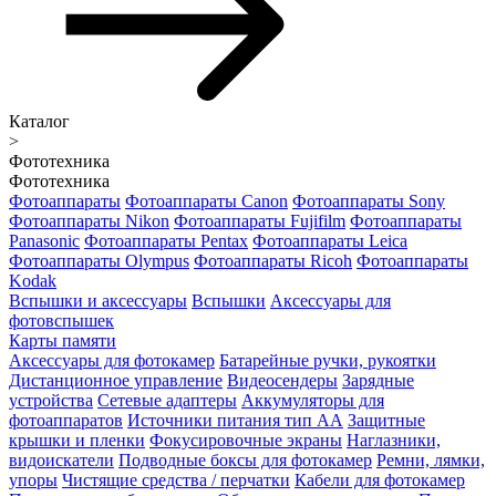
Каталог
>
Фототехника
Фототехника
Фотоаппараты
Фотоаппараты Canon
Фотоаппараты Sony
Фотоаппараты Nikon
Фотоаппараты Fujifilm
Фотоаппараты
Panasonic
Фотоаппараты Pentax
Фотоаппараты Leica
Фотоаппараты Olympus
Фотоаппараты Ricoh
Фотоаппараты
Kodak
Вспышки и аксессуары
Вспышки
Аксессуары для
фотовспышек
Карты памяти
Аксессуары для фотокамер
Батарейные ручки, рукоятки
Дистанционное управление
Видеосендеры
Зарядные
устройства
Сетевые адаптеры
Аккумуляторы для
фотоаппаратов
Источники питания тип АА
Защитные
крышки и пленки
Фокусировочные экраны
Наглазники,
видоискатели
Подводные боксы для фотокамер
Ремни, лямки,
упоры
Чистящие средства / перчатки
Кабели для фотокамер