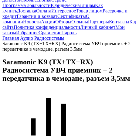
Программа лояльности
Юридическим лицам
Как
купить
Доставка
Оплата
Интересное
Товар лицом
Рассрочка и
кредит
Гарантии и возврат
Сертификаты
О
компании
Новости
Акции
Обзоры
Отзывы
Партнеры
Контакты
Ка
сайта
Политика конфиденциальности
Личный кабинет
Мои
заказы
Избранное
Сравнение
Пароль
Главная
Аудио
Радиосистемы
Saramonic K9 (TX+TX+RX) Радиосистема УВЧ приемник + 2
передатчика в чемодане, разъем 3,5мм
Saramonic K9 (TX+TX+RX)
Радиосистема УВЧ приемник + 2
передатчика в чемодане, разъем 3,5мм