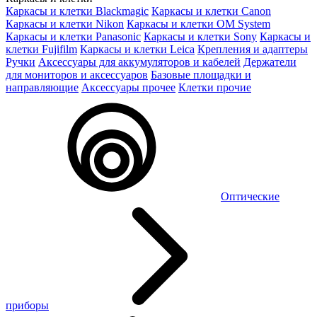
Каркасы и клетки Blackmagic
Каркасы и клетки Canon
Каркасы и клетки Nikon
Каркасы и клетки OM System
Каркасы и клетки Panasonic
Каркасы и клетки Sony
Каркасы и
клетки Fujifilm
Каркасы и клетки Leica
Крепления и адаптеры
Ручки
Аксессуары для аккумуляторов и кабелей
Держатели
для мониторов и аксессуаров
Базовые площадки и
направляющие
Аксессуары прочее
Клетки прочие
Оптические
приборы