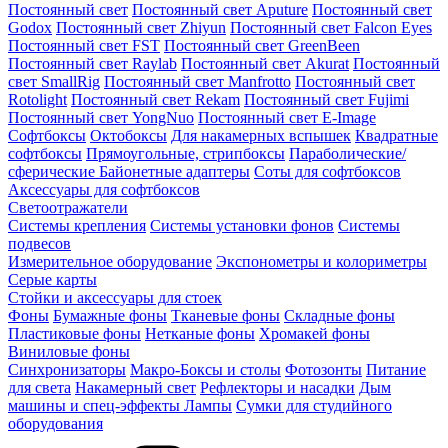
Постоянный свет
Постоянный свет Aputure
Постоянный свет
Godox
Постоянный свет Zhiyun
Постоянный свет Falcon Eyes
Постоянный свет FST
Постоянный свет GreenBeen
Постоянный свет Raylab
Постоянный свет Akurat
Постоянный
свет SmallRig
Постоянный свет Manfrotto
Постоянный свет
Rotolight
Постоянный свет Rekam
Постоянный свет Fujimi
Постоянный свет YongNuo
Постоянный свет E-Image
Софтбоксы
Октобоксы
Для накамерных вспышек
Квадратные
софтбоксы
Прямоугольные, стрипбоксы
Параболические/
сферические
Байонетныe адаптеры
Соты для софтбоксов
Аксессуары для софтбоксов
Светоотражатели
Системы крепления
Системы установки фонов
Системы
подвесов
Измерительное оборудование
Экспонометры и колориметры
Серые карты
Стойки и аксессуары для стоек
Фоны
Бумажные фоны
Тканевые фоны
Складные фоны
Пластиковые фоны
Нетканые фоны
Хромакей фоны
Виниловые фоны
Синхронизаторы
Макро-Боксы и столы
Фотозонты
Питание
для света
Накамерный свет
Рефлекторы и насадки
Дым
машины и спец-эффекты
Лампы
Сумки для студийного
оборудования