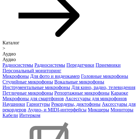
Каталог
>
Аудио
Аудио
Радиосистемы
Радиосистемы
Передатчики
Приемники
Персональный мониторинг
Микрофоны
Для фото и видеокамер
Головные микрофоны
Студийные микрофоны
Вокальные микрофоны
Инструментальные микрофоны
Для кино, радио, телевидения
Петличные микрофоны
Репортажные микрофоны
Караоке
Микрофоны для смартфонов
Аксессуары для микрофонов
Наушники
Гарнитуры
Рекордеры, диктофоны
Аксессуары для
рекордеров
Аудио- и MIDI-интерфейсы
Микшеры
Мониторы
Кабели
Интерком