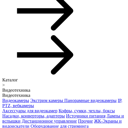
Каталог
>
Видеотехника
Видеотехника
Видеокамеры
Экстрим камеры
Панорамные видеокамеры
IP,
PTZ, вебкамеры
Аксессуары для видеокамер
Кофры, сумки, чехлы, боксы
Насадки, конверторы, адаптеры
Источники питания
Лампы и
вспышки
Дистанционное управление
Прочие
ЖК-Экраны и
видоискатели
Оборудование для стриминга