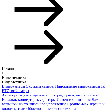
Каталог
>
Видеотехника
Видеотехника
Видеокамеры
Экстрим камеры
Панорамные видеокамеры
IP,
PTZ, вебкамеры
Аксессуары для видеокамер
Кофры, сумки, чехлы, боксы
Насадки, конверторы, адаптеры
Источники питания
Лампы и
вспышки
Дистанционное управление
Прочие
ЖК-Экраны и
видоискатели
Оборудование для стриминга