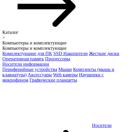
Каталог
>
Компьютеры и комплектующие
Компьютеры и комплектующие
Комплектующие для ПК
SSD Накопители
Жесткие диски
Оперативная память
Процессоры
Носители информации
Периферийные устройства
Мыши
Комплекты (мышь и
клавиатура)
Аксессуары
Web камеры
Наушники с
микрофоном
Графические планшеты
Носители