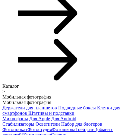
Каталог
>
Мобильная фотография
Мобильная фотография
Держатели для планшетов
Подводные боксы
Клетки для
смартфонов
Штативы и подставки
Микрофоны
Для Apple
Для Android
Стабилизаторы
Осветители
Набор для блогеров
Фотопрокат
Фотостудия
Фотошкола
Трейд-ин (обмен с
доплатой)
Комиссионка
Сервис