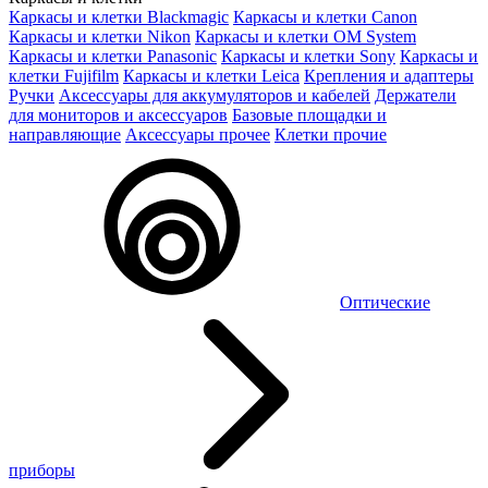
Каркасы и клетки Blackmagic
Каркасы и клетки Canon
Каркасы и клетки Nikon
Каркасы и клетки OM System
Каркасы и клетки Panasonic
Каркасы и клетки Sony
Каркасы и
клетки Fujifilm
Каркасы и клетки Leica
Крепления и адаптеры
Ручки
Аксессуары для аккумуляторов и кабелей
Держатели
для мониторов и аксессуаров
Базовые площадки и
направляющие
Аксессуары прочее
Клетки прочие
Оптические
приборы