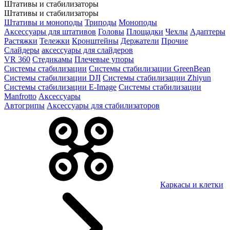
Штативы и стабилизаторы
Штативы и стабилизаторы
Штативы и моноподы
Триподы
Моноподы
Аксессуары для штативов
Головы
Площадки
Чехлы
Адаптеры
Растяжки
Тележки
Кронштейны
Держатели
Прочие
Слайдеры
аксессуары для слайдеров
VR 360
Стедикамы
Плечевые упоры
Системы стабилизации
Системы стабилизации GreenBean
Системы стабилизации DJI
Системы стабилизации Zhiyun
Системы стабилизации E-Image
Системы стабилизации
Manfrotto
Аксессуары
Автогрипы
Аксессуары для стабилизаторов
Каркасы и клетки