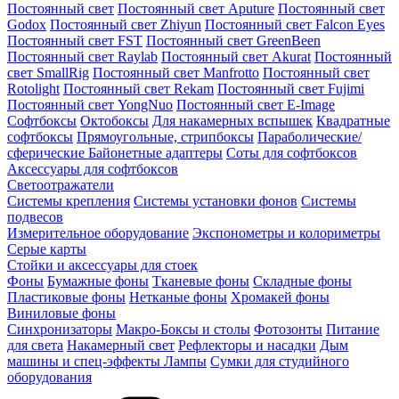
Постоянный свет
Постоянный свет Aputure
Постоянный свет
Godox
Постоянный свет Zhiyun
Постоянный свет Falcon Eyes
Постоянный свет FST
Постоянный свет GreenBeen
Постоянный свет Raylab
Постоянный свет Akurat
Постоянный
свет SmallRig
Постоянный свет Manfrotto
Постоянный свет
Rotolight
Постоянный свет Rekam
Постоянный свет Fujimi
Постоянный свет YongNuo
Постоянный свет E-Image
Софтбоксы
Октобоксы
Для накамерных вспышек
Квадратные
софтбоксы
Прямоугольные, стрипбоксы
Параболические/
сферические
Байонетныe адаптеры
Соты для софтбоксов
Аксессуары для софтбоксов
Светоотражатели
Системы крепления
Системы установки фонов
Системы
подвесов
Измерительное оборудование
Экспонометры и колориметры
Серые карты
Стойки и аксессуары для стоек
Фоны
Бумажные фоны
Тканевые фоны
Складные фоны
Пластиковые фоны
Нетканые фоны
Хромакей фоны
Виниловые фоны
Синхронизаторы
Макро-Боксы и столы
Фотозонты
Питание
для света
Накамерный свет
Рефлекторы и насадки
Дым
машины и спец-эффекты
Лампы
Сумки для студийного
оборудования