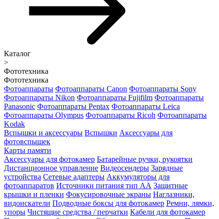
Каталог
>
Фототехника
Фототехника
Фотоаппараты
Фотоаппараты Canon
Фотоаппараты Sony
Фотоаппараты Nikon
Фотоаппараты Fujifilm
Фотоаппараты
Panasonic
Фотоаппараты Pentax
Фотоаппараты Leica
Фотоаппараты Olympus
Фотоаппараты Ricoh
Фотоаппараты
Kodak
Вспышки и аксессуары
Вспышки
Аксессуары для
фотовспышек
Карты памяти
Аксессуары для фотокамер
Батарейные ручки, рукоятки
Дистанционное управление
Видеосендеры
Зарядные
устройства
Сетевые адаптеры
Аккумуляторы для
фотоаппаратов
Источники питания тип АА
Защитные
крышки и пленки
Фокусировочные экраны
Наглазники,
видоискатели
Подводные боксы для фотокамер
Ремни, лямки,
упоры
Чистящие средства / перчатки
Кабели для фотокамер