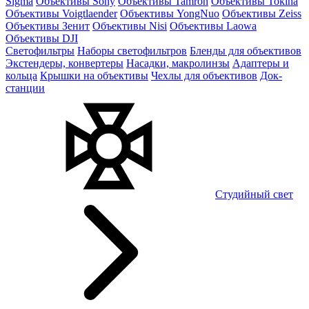
Sigma
Объективы Sony
Объективы Tamron
Объективы Tokina
Объективы Voigtlaender
Объективы YongNuo
Объективы Zeiss
Объективы Зенит
Объективы Nisi
Объективы Laowa
Объективы DJI
Светофильтры
Наборы светофильтров
Бленды для объективов
Экстендеры, конвертеры
Насадки, макролинзы
Адаптеры и
кольца
Крышки на объективы
Чехлы для объективов
Док-
станции
Студийный свет