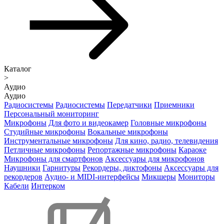
Каталог
>
Аудио
Аудио
Радиосистемы
Радиосистемы
Передатчики
Приемники
Персональный мониторинг
Микрофоны
Для фото и видеокамер
Головные микрофоны
Студийные микрофоны
Вокальные микрофоны
Инструментальные микрофоны
Для кино, радио, телевидения
Петличные микрофоны
Репортажные микрофоны
Караоке
Микрофоны для смартфонов
Аксессуары для микрофонов
Наушники
Гарнитуры
Рекордеры, диктофоны
Аксессуары для
рекордеров
Аудио- и MIDI-интерфейсы
Микшеры
Мониторы
Кабели
Интерком