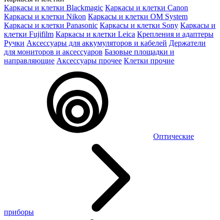
Каркасы и клетки Blackmagic
Каркасы и клетки Canon
Каркасы и клетки Nikon
Каркасы и клетки OM System
Каркасы и клетки Panasonic
Каркасы и клетки Sony
Каркасы и
клетки Fujifilm
Каркасы и клетки Leica
Крепления и адаптеры
Ручки
Аксессуары для аккумуляторов и кабелей
Держатели
для мониторов и аксессуаров
Базовые площадки и
направляющие
Аксессуары прочее
Клетки прочие
Оптические
приборы