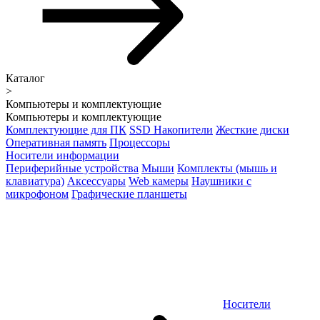
Каталог
>
Компьютеры и комплектующие
Компьютеры и комплектующие
Комплектующие для ПК
SSD Накопители
Жесткие диски
Оперативная память
Процессоры
Носители информации
Периферийные устройства
Мыши
Комплекты (мышь и
клавиатура)
Аксессуары
Web камеры
Наушники с
микрофоном
Графические планшеты
Носители