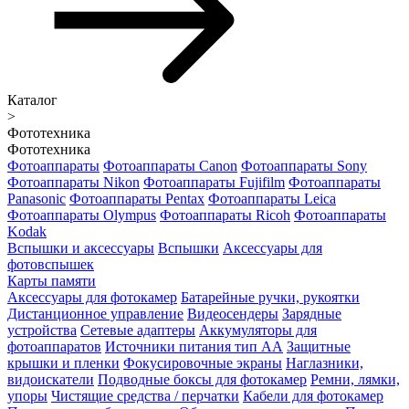
Каталог
>
Фототехника
Фототехника
Фотоаппараты
Фотоаппараты Canon
Фотоаппараты Sony
Фотоаппараты Nikon
Фотоаппараты Fujifilm
Фотоаппараты
Panasonic
Фотоаппараты Pentax
Фотоаппараты Leica
Фотоаппараты Olympus
Фотоаппараты Ricoh
Фотоаппараты
Kodak
Вспышки и аксессуары
Вспышки
Аксессуары для
фотовспышек
Карты памяти
Аксессуары для фотокамер
Батарейные ручки, рукоятки
Дистанционное управление
Видеосендеры
Зарядные
устройства
Сетевые адаптеры
Аккумуляторы для
фотоаппаратов
Источники питания тип АА
Защитные
крышки и пленки
Фокусировочные экраны
Наглазники,
видоискатели
Подводные боксы для фотокамер
Ремни, лямки,
упоры
Чистящие средства / перчатки
Кабели для фотокамер