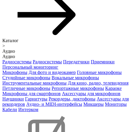
Каталог
>
Аудио
Аудио
Радиосистемы
Радиосистемы
Передатчики
Приемники
Персональный мониторинг
Микрофоны
Для фото и видеокамер
Головные микрофоны
Студийные микрофоны
Вокальные микрофоны
Инструментальные микрофоны
Для кино, радио, телевидения
Петличные микрофоны
Репортажные микрофоны
Караоке
Микрофоны для смартфонов
Аксессуары для микрофонов
Наушники
Гарнитуры
Рекордеры, диктофоны
Аксессуары для
рекордеров
Аудио- и MIDI-интерфейсы
Микшеры
Мониторы
Кабели
Интерком