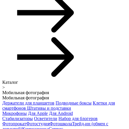
Каталог
>
Мобильная фотография
Мобильная фотография
Держатели для планшетов
Подводные боксы
Клетки для
смартфонов
Штативы и подставки
Микрофоны
Для Apple
Для Android
Стабилизаторы
Осветители
Набор для блогеров
Фотопрокат
Фотостудия
Фотошкола
Трейд-ин (обмен с
доплатой)
Комиссионка
Сервис