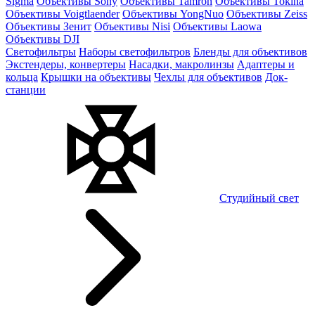
Sigma
Объективы Sony
Объективы Tamron
Объективы Tokina
Объективы Voigtlaender
Объективы YongNuo
Объективы Zeiss
Объективы Зенит
Объективы Nisi
Объективы Laowa
Объективы DJI
Светофильтры
Наборы светофильтров
Бленды для объективов
Экстендеры, конвертеры
Насадки, макролинзы
Адаптеры и
кольца
Крышки на объективы
Чехлы для объективов
Док-
станции
Студийный свет