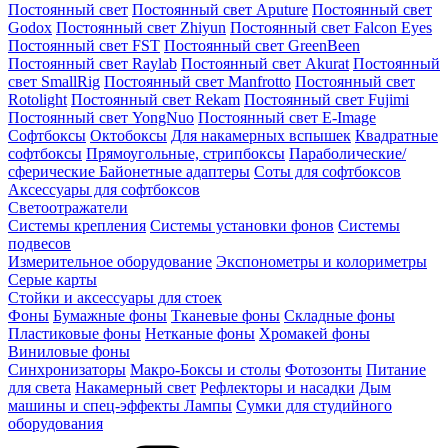
Постоянный свет
Постоянный свет Aputure
Постоянный свет
Godox
Постоянный свет Zhiyun
Постоянный свет Falcon Eyes
Постоянный свет FST
Постоянный свет GreenBeen
Постоянный свет Raylab
Постоянный свет Akurat
Постоянный
свет SmallRig
Постоянный свет Manfrotto
Постоянный свет
Rotolight
Постоянный свет Rekam
Постоянный свет Fujimi
Постоянный свет YongNuo
Постоянный свет E-Image
Софтбоксы
Октобоксы
Для накамерных вспышек
Квадратные
софтбоксы
Прямоугольные, стрипбоксы
Параболические/
сферические
Байонетныe адаптеры
Соты для софтбоксов
Аксессуары для софтбоксов
Светоотражатели
Системы крепления
Системы установки фонов
Системы
подвесов
Измерительное оборудование
Экспонометры и колориметры
Серые карты
Стойки и аксессуары для стоек
Фоны
Бумажные фоны
Тканевые фоны
Складные фоны
Пластиковые фоны
Нетканые фоны
Хромакей фоны
Виниловые фоны
Синхронизаторы
Макро-Боксы и столы
Фотозонты
Питание
для света
Накамерный свет
Рефлекторы и насадки
Дым
машины и спец-эффекты
Лампы
Сумки для студийного
оборудования