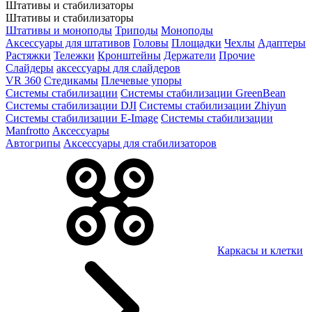
Штативы и стабилизаторы
Штативы и стабилизаторы
Штативы и моноподы
Триподы
Моноподы
Аксессуары для штативов
Головы
Площадки
Чехлы
Адаптеры
Растяжки
Тележки
Кронштейны
Держатели
Прочие
Слайдеры
аксессуары для слайдеров
VR 360
Стедикамы
Плечевые упоры
Системы стабилизации
Системы стабилизации GreenBean
Системы стабилизации DJI
Системы стабилизации Zhiyun
Системы стабилизации E-Image
Системы стабилизации
Manfrotto
Аксессуары
Автогрипы
Аксессуары для стабилизаторов
Каркасы и клетки