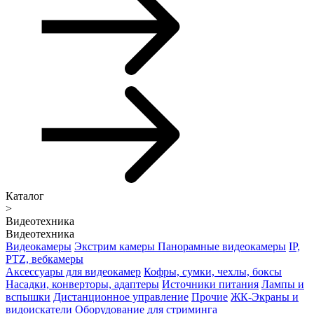
Каталог
>
Видеотехника
Видеотехника
Видеокамеры
Экстрим камеры
Панорамные видеокамеры
IP,
PTZ, вебкамеры
Аксессуары для видеокамер
Кофры, сумки, чехлы, боксы
Насадки, конверторы, адаптеры
Источники питания
Лампы и
вспышки
Дистанционное управление
Прочие
ЖК-Экраны и
видоискатели
Оборудование для стриминга