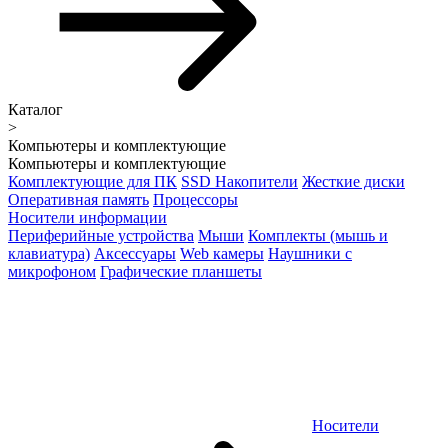
Каталог
>
Компьютеры и комплектующие
Компьютеры и комплектующие
Комплектующие для ПК
SSD Накопители
Жесткие диски
Оперативная память
Процессоры
Носители информации
Периферийные устройства
Мыши
Комплекты (мышь и
клавиатура)
Аксессуары
Web камеры
Наушники с
микрофоном
Графические планшеты
Носители