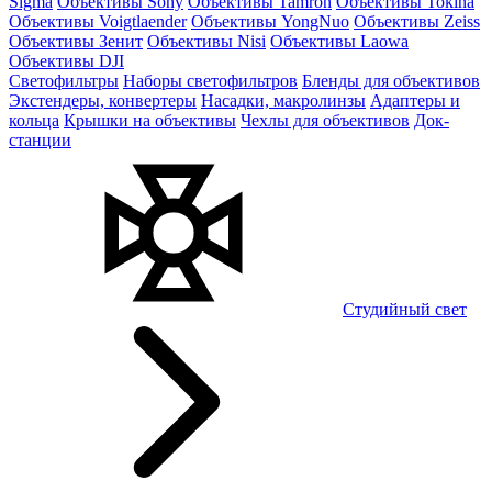
Sigma
Объективы Sony
Объективы Tamron
Объективы Tokina
Объективы Voigtlaender
Объективы YongNuo
Объективы Zeiss
Объективы Зенит
Объективы Nisi
Объективы Laowa
Объективы DJI
Светофильтры
Наборы светофильтров
Бленды для объективов
Экстендеры, конвертеры
Насадки, макролинзы
Адаптеры и
кольца
Крышки на объективы
Чехлы для объективов
Док-
станции
Студийный свет