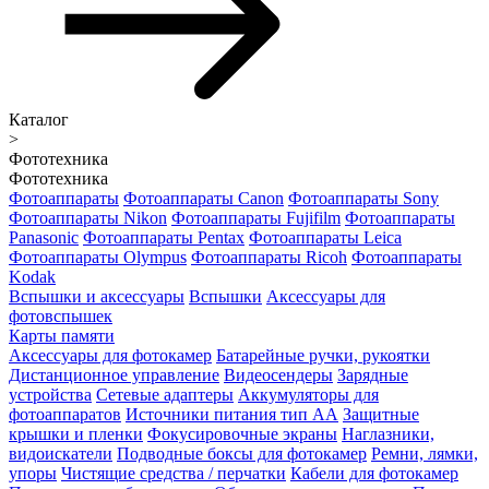
Каталог
>
Фототехника
Фототехника
Фотоаппараты
Фотоаппараты Canon
Фотоаппараты Sony
Фотоаппараты Nikon
Фотоаппараты Fujifilm
Фотоаппараты
Panasonic
Фотоаппараты Pentax
Фотоаппараты Leica
Фотоаппараты Olympus
Фотоаппараты Ricoh
Фотоаппараты
Kodak
Вспышки и аксессуары
Вспышки
Аксессуары для
фотовспышек
Карты памяти
Аксессуары для фотокамер
Батарейные ручки, рукоятки
Дистанционное управление
Видеосендеры
Зарядные
устройства
Сетевые адаптеры
Аккумуляторы для
фотоаппаратов
Источники питания тип АА
Защитные
крышки и пленки
Фокусировочные экраны
Наглазники,
видоискатели
Подводные боксы для фотокамер
Ремни, лямки,
упоры
Чистящие средства / перчатки
Кабели для фотокамер