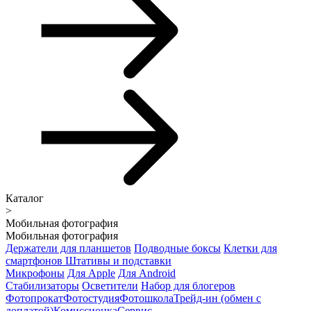
Каталог
>
Мобильная фотография
Мобильная фотография
Держатели для планшетов
Подводные боксы
Клетки для
смартфонов
Штативы и подставки
Микрофоны
Для Apple
Для Android
Стабилизаторы
Осветители
Набор для блогеров
Фотопрокат
Фотостудия
Фотошкола
Трейд-ин (обмен с
доплатой)
Комиссионка
Сервис