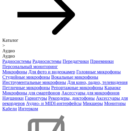
Каталог
>
Аудио
Аудио
Радиосистемы
Радиосистемы
Передатчики
Приемники
Персональный мониторинг
Микрофоны
Для фото и видеокамер
Головные микрофоны
Студийные микрофоны
Вокальные микрофоны
Инструментальные микрофоны
Для кино, радио, телевидения
Петличные микрофоны
Репортажные микрофоны
Караоке
Микрофоны для смартфонов
Аксессуары для микрофонов
Наушники
Гарнитуры
Рекордеры, диктофоны
Аксессуары для
рекордеров
Аудио- и MIDI-интерфейсы
Микшеры
Мониторы
Кабели
Интерком