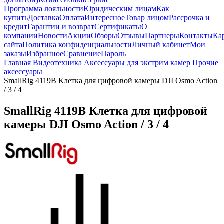
Программа лояльности
Юридическим лицам
Как
купить
Доставка
Оплата
Интересное
Товар лицом
Рассрочка и
кредит
Гарантии и возврат
Сертификаты
О
компании
Новости
Акции
Обзоры
Отзывы
Партнеры
Контакты
Ка
сайта
Политика конфиденциальности
Личный кабинет
Мои
заказы
Избранное
Сравнение
Пароль
Главная
Видеотехника
Аксессуары для экстрим камер
Прочие
аксессуары
SmallRig 4119B Клетка для цифровой камеры DJI Osmo Action
/ 3 / 4
SmallRig 4119B Клетка для цифровой
камеры DJI Osmo Action / 3 / 4