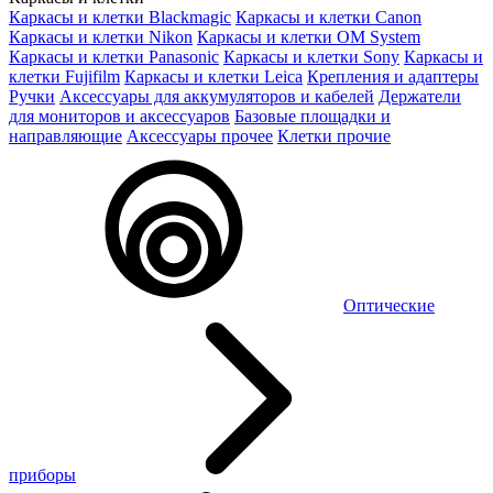
Каркасы и клетки Blackmagic
Каркасы и клетки Canon
Каркасы и клетки Nikon
Каркасы и клетки OM System
Каркасы и клетки Panasonic
Каркасы и клетки Sony
Каркасы и
клетки Fujifilm
Каркасы и клетки Leica
Крепления и адаптеры
Ручки
Аксессуары для аккумуляторов и кабелей
Держатели
для мониторов и аксессуаров
Базовые площадки и
направляющие
Аксессуары прочее
Клетки прочие
Оптические
приборы