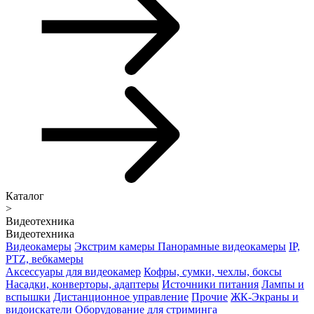
Каталог
>
Видеотехника
Видеотехника
Видеокамеры
Экстрим камеры
Панорамные видеокамеры
IP,
PTZ, вебкамеры
Аксессуары для видеокамер
Кофры, сумки, чехлы, боксы
Насадки, конверторы, адаптеры
Источники питания
Лампы и
вспышки
Дистанционное управление
Прочие
ЖК-Экраны и
видоискатели
Оборудование для стриминга