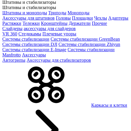
Штативы и стабилизаторы
Штативы и стабилизаторы
Штативы и моноподы
Триподы
Моноподы
Аксессуары для штативов
Головы
Площадки
Чехлы
Адаптеры
Растяжки
Тележки
Кронштейны
Держатели
Прочие
Слайдеры
аксессуары для слайдеров
VR 360
Стедикамы
Плечевые упоры
Системы стабилизации
Системы стабилизации GreenBean
Системы стабилизации DJI
Системы стабилизации Zhiyun
Системы стабилизации E-Image
Системы стабилизации
Manfrotto
Аксессуары
Автогрипы
Аксессуары для стабилизаторов
Каркасы и клетки