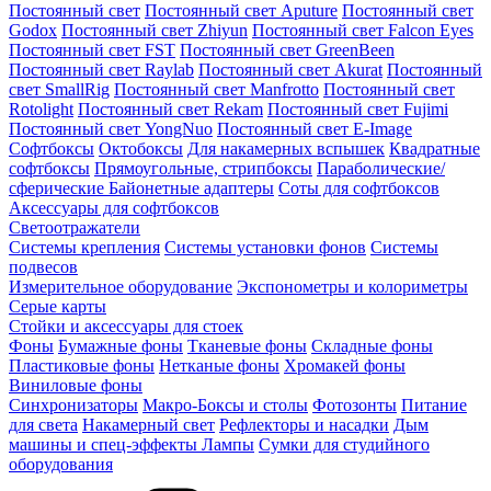
Постоянный свет
Постоянный свет Aputure
Постоянный свет
Godox
Постоянный свет Zhiyun
Постоянный свет Falcon Eyes
Постоянный свет FST
Постоянный свет GreenBeen
Постоянный свет Raylab
Постоянный свет Akurat
Постоянный
свет SmallRig
Постоянный свет Manfrotto
Постоянный свет
Rotolight
Постоянный свет Rekam
Постоянный свет Fujimi
Постоянный свет YongNuo
Постоянный свет E-Image
Софтбоксы
Октобоксы
Для накамерных вспышек
Квадратные
софтбоксы
Прямоугольные, стрипбоксы
Параболические/
сферические
Байонетныe адаптеры
Соты для софтбоксов
Аксессуары для софтбоксов
Светоотражатели
Системы крепления
Системы установки фонов
Системы
подвесов
Измерительное оборудование
Экспонометры и колориметры
Серые карты
Стойки и аксессуары для стоек
Фоны
Бумажные фоны
Тканевые фоны
Складные фоны
Пластиковые фоны
Нетканые фоны
Хромакей фоны
Виниловые фоны
Синхронизаторы
Макро-Боксы и столы
Фотозонты
Питание
для света
Накамерный свет
Рефлекторы и насадки
Дым
машины и спец-эффекты
Лампы
Сумки для студийного
оборудования