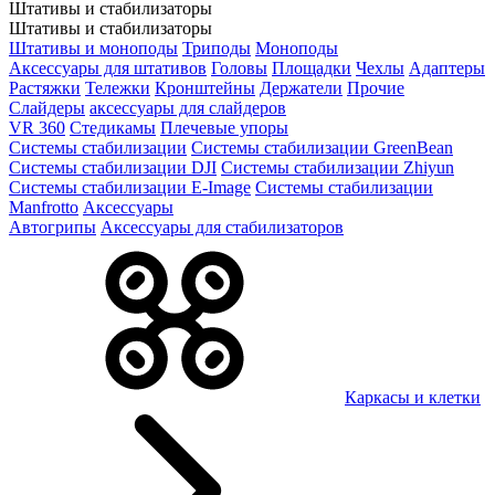
Штативы и стабилизаторы
Штативы и стабилизаторы
Штативы и моноподы
Триподы
Моноподы
Аксессуары для штативов
Головы
Площадки
Чехлы
Адаптеры
Растяжки
Тележки
Кронштейны
Держатели
Прочие
Слайдеры
аксессуары для слайдеров
VR 360
Стедикамы
Плечевые упоры
Системы стабилизации
Системы стабилизации GreenBean
Системы стабилизации DJI
Системы стабилизации Zhiyun
Системы стабилизации E-Image
Системы стабилизации
Manfrotto
Аксессуары
Автогрипы
Аксессуары для стабилизаторов
Каркасы и клетки