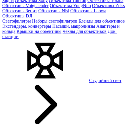
Sigma
Объективы Sony
Объективы Tamron
Объективы Tokina
Объективы Voigtlaender
Объективы YongNuo
Объективы Zeiss
Объективы Зенит
Объективы Nisi
Объективы Laowa
Объективы DJI
Светофильтры
Наборы светофильтров
Бленды для объективов
Экстендеры, конвертеры
Насадки, макролинзы
Адаптеры и
кольца
Крышки на объективы
Чехлы для объективов
Док-
станции
Студийный свет