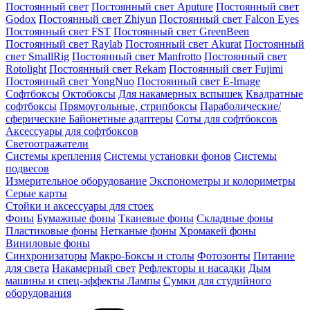
Постоянный свет
Постоянный свет Aputure
Постоянный свет
Godox
Постоянный свет Zhiyun
Постоянный свет Falcon Eyes
Постоянный свет FST
Постоянный свет GreenBeen
Постоянный свет Raylab
Постоянный свет Akurat
Постоянный
свет SmallRig
Постоянный свет Manfrotto
Постоянный свет
Rotolight
Постоянный свет Rekam
Постоянный свет Fujimi
Постоянный свет YongNuo
Постоянный свет E-Image
Софтбоксы
Октобоксы
Для накамерных вспышек
Квадратные
софтбоксы
Прямоугольные, стрипбоксы
Параболические/
сферические
Байонетныe адаптеры
Соты для софтбоксов
Аксессуары для софтбоксов
Светоотражатели
Системы крепления
Системы установки фонов
Системы
подвесов
Измерительное оборудование
Экспонометры и колориметры
Серые карты
Стойки и аксессуары для стоек
Фоны
Бумажные фоны
Тканевые фоны
Складные фоны
Пластиковые фоны
Нетканые фоны
Хромакей фоны
Виниловые фоны
Синхронизаторы
Макро-Боксы и столы
Фотозонты
Питание
для света
Накамерный свет
Рефлекторы и насадки
Дым
машины и спец-эффекты
Лампы
Сумки для студийного
оборудования