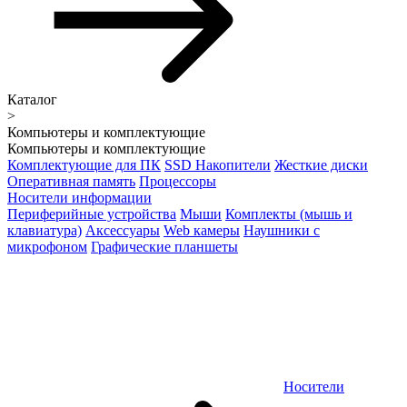
Каталог
>
Компьютеры и комплектующие
Компьютеры и комплектующие
Комплектующие для ПК
SSD Накопители
Жесткие диски
Оперативная память
Процессоры
Носители информации
Периферийные устройства
Мыши
Комплекты (мышь и
клавиатура)
Аксессуары
Web камеры
Наушники с
микрофоном
Графические планшеты
Носители