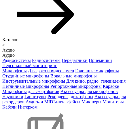
Каталог
>
Аудио
Аудио
Радиосистемы
Радиосистемы
Передатчики
Приемники
Персональный мониторинг
Микрофоны
Для фото и видеокамер
Головные микрофоны
Студийные микрофоны
Вокальные микрофоны
Инструментальные микрофоны
Для кино, радио, телевидения
Петличные микрофоны
Репортажные микрофоны
Караоке
Микрофоны для смартфонов
Аксессуары для микрофонов
Наушники
Гарнитуры
Рекордеры, диктофоны
Аксессуары для
рекордеров
Аудио- и MIDI-интерфейсы
Микшеры
Мониторы
Кабели
Интерком