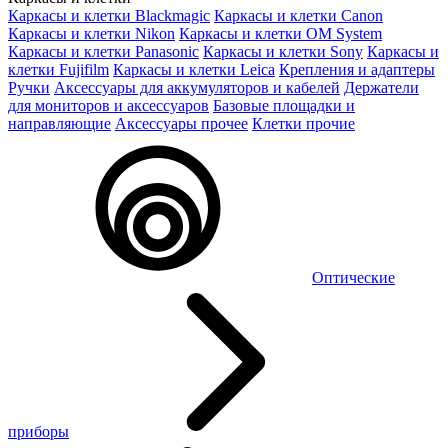
Каркасы и клетки Blackmagic
Каркасы и клетки Canon
Каркасы и клетки Nikon
Каркасы и клетки OM System
Каркасы и клетки Panasonic
Каркасы и клетки Sony
Каркасы и
клетки Fujifilm
Каркасы и клетки Leica
Крепления и адаптеры
Ручки
Аксессуары для аккумуляторов и кабелей
Держатели
для мониторов и аксессуаров
Базовые площадки и
направляющие
Аксессуары прочее
Клетки прочие
Оптические
приборы