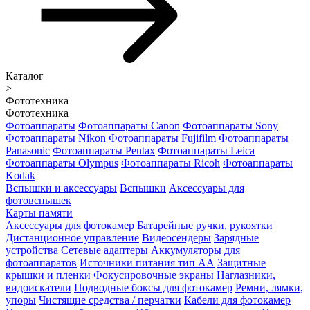
Каталог
>
Фототехника
Фототехника
Фотоаппараты
Фотоаппараты Canon
Фотоаппараты Sony
Фотоаппараты Nikon
Фотоаппараты Fujifilm
Фотоаппараты
Panasonic
Фотоаппараты Pentax
Фотоаппараты Leica
Фотоаппараты Olympus
Фотоаппараты Ricoh
Фотоаппараты
Kodak
Вспышки и аксессуары
Вспышки
Аксессуары для
фотовспышек
Карты памяти
Аксессуары для фотокамер
Батарейные ручки, рукоятки
Дистанционное управление
Видеосендеры
Зарядные
устройства
Сетевые адаптеры
Аккумуляторы для
фотоаппаратов
Источники питания тип АА
Защитные
крышки и пленки
Фокусировочные экраны
Наглазники,
видоискатели
Подводные боксы для фотокамер
Ремни, лямки,
упоры
Чистящие средства / перчатки
Кабели для фотокамер