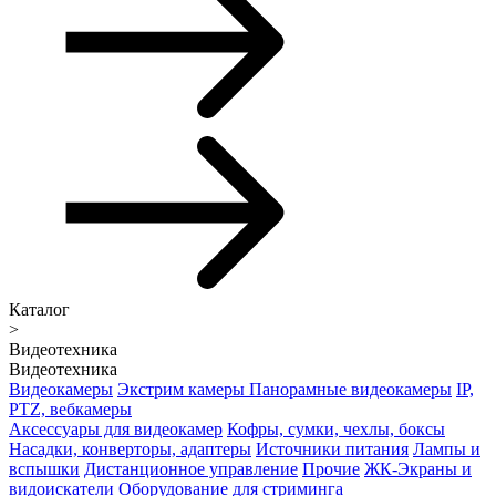
Каталог
>
Видеотехника
Видеотехника
Видеокамеры
Экстрим камеры
Панорамные видеокамеры
IP,
PTZ, вебкамеры
Аксессуары для видеокамер
Кофры, сумки, чехлы, боксы
Насадки, конверторы, адаптеры
Источники питания
Лампы и
вспышки
Дистанционное управление
Прочие
ЖК-Экраны и
видоискатели
Оборудование для стриминга