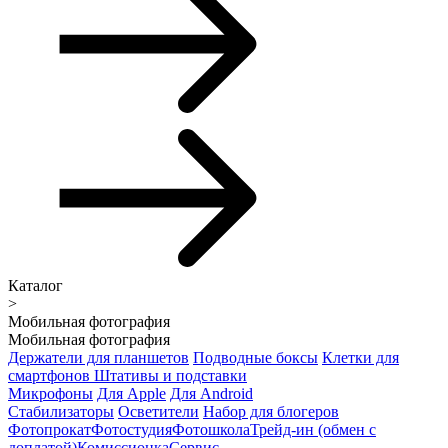
Каталог
>
Мобильная фотография
Мобильная фотография
Держатели для планшетов
Подводные боксы
Клетки для
смартфонов
Штативы и подставки
Микрофоны
Для Apple
Для Android
Стабилизаторы
Осветители
Набор для блогеров
Фотопрокат
Фотостудия
Фотошкола
Трейд-ин (обмен с
доплатой)
Комиссионка
Сервис