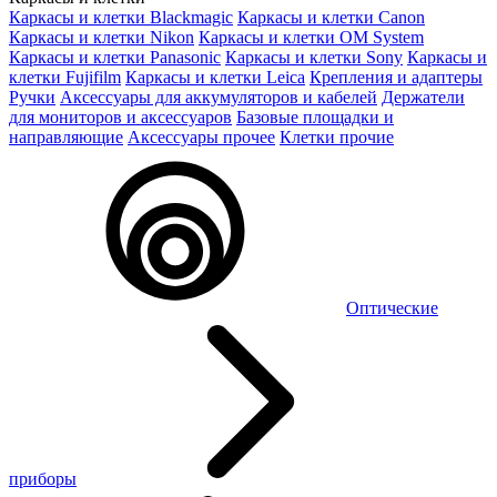
Каркасы и клетки Blackmagic
Каркасы и клетки Canon
Каркасы и клетки Nikon
Каркасы и клетки OM System
Каркасы и клетки Panasonic
Каркасы и клетки Sony
Каркасы и
клетки Fujifilm
Каркасы и клетки Leica
Крепления и адаптеры
Ручки
Аксессуары для аккумуляторов и кабелей
Держатели
для мониторов и аксессуаров
Базовые площадки и
направляющие
Аксессуары прочее
Клетки прочие
Оптические
приборы