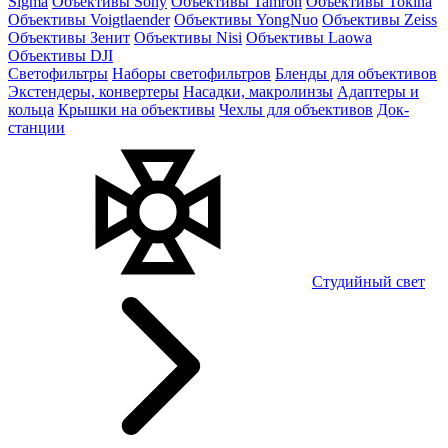
Sigma
Объективы Sony
Объективы Tamron
Объективы Tokina
Объективы Voigtlaender
Объективы YongNuo
Объективы Zeiss
Объективы Зенит
Объективы Nisi
Объективы Laowa
Объективы DJI
Светофильтры
Наборы светофильтров
Бленды для объективов
Экстендеры, конвертеры
Насадки, макролинзы
Адаптеры и
кольца
Крышки на объективы
Чехлы для объективов
Док-
станции
Студийный свет