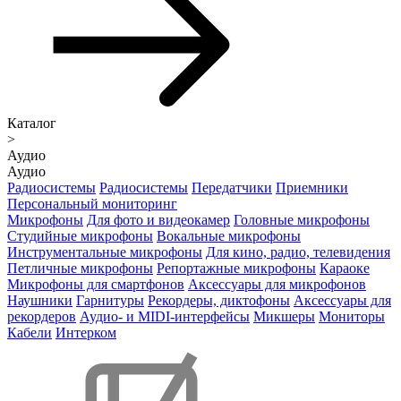
Каталог
>
Аудио
Аудио
Радиосистемы
Радиосистемы
Передатчики
Приемники
Персональный мониторинг
Микрофоны
Для фото и видеокамер
Головные микрофоны
Студийные микрофоны
Вокальные микрофоны
Инструментальные микрофоны
Для кино, радио, телевидения
Петличные микрофоны
Репортажные микрофоны
Караоке
Микрофоны для смартфонов
Аксессуары для микрофонов
Наушники
Гарнитуры
Рекордеры, диктофоны
Аксессуары для
рекордеров
Аудио- и MIDI-интерфейсы
Микшеры
Мониторы
Кабели
Интерком