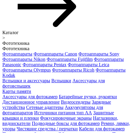
Каталог
>
Фототехника
Фототехника
Фотоаппараты
Фотоаппараты Canon
Фотоаппараты Sony
Фотоаппараты Nikon
Фотоаппараты Fujifilm
Фотоаппараты
Panasonic
Фотоаппараты Pentax
Фотоаппараты Leica
Фотоаппараты Olympus
Фотоаппараты Ricoh
Фотоаппараты
Kodak
Вспышки и аксессуары
Вспышки
Аксессуары для
фотовспышек
Карты памяти
Аксессуары для фотокамер
Батарейные ручки, рукоятки
Дистанционное управление
Видеосендеры
Зарядные
устройства
Сетевые адаптеры
Аккумуляторы для
фотоаппаратов
Источники питания тип АА
Защитные
крышки и пленки
Фокусировочные экраны
Наглазники,
видоискатели
Подводные боксы для фотокамер
Ремни, лямки,
упоры
Чистящие средства / перчатки
Кабели для фотокамер