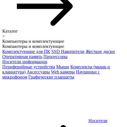
Каталог
>
Компьютеры и комплектующие
Компьютеры и комплектующие
Комплектующие для ПК
SSD Накопители
Жесткие диски
Оперативная память
Процессоры
Носители информации
Периферийные устройства
Мыши
Комплекты (мышь и
клавиатура)
Аксессуары
Web камеры
Наушники с
микрофоном
Графические планшеты
Носители