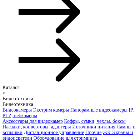
Каталог
>
Видеотехника
Видеотехника
Видеокамеры
Экстрим камеры
Панорамные видеокамеры
IP,
PTZ, вебкамеры
Аксессуары для видеокамер
Кофры, сумки, чехлы, боксы
Насадки, конверторы, адаптеры
Источники питания
Лампы и
вспышки
Дистанционное управление
Прочие
ЖК-Экраны и
видоискатели
Оборудование для стриминга