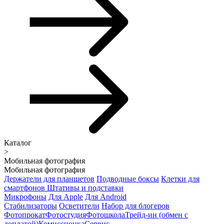
Каталог
>
Мобильная фотография
Мобильная фотография
Держатели для планшетов
Подводные боксы
Клетки для
смартфонов
Штативы и подставки
Микрофоны
Для Apple
Для Android
Стабилизаторы
Осветители
Набор для блогеров
Фотопрокат
Фотостудия
Фотошкола
Трейд-ин (обмен с
доплатой)
Комиссионка
Сервис