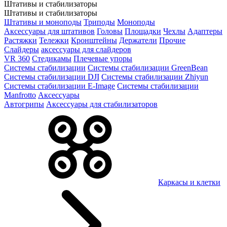
Штативы и стабилизаторы
Штативы и стабилизаторы
Штативы и моноподы
Триподы
Моноподы
Аксессуары для штативов
Головы
Площадки
Чехлы
Адаптеры
Растяжки
Тележки
Кронштейны
Держатели
Прочие
Слайдеры
аксессуары для слайдеров
VR 360
Стедикамы
Плечевые упоры
Системы стабилизации
Системы стабилизации GreenBean
Системы стабилизации DJI
Системы стабилизации Zhiyun
Системы стабилизации E-Image
Системы стабилизации
Manfrotto
Аксессуары
Автогрипы
Аксессуары для стабилизаторов
Каркасы и клетки