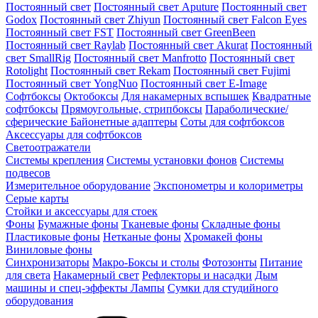
Постоянный свет
Постоянный свет Aputure
Постоянный свет
Godox
Постоянный свет Zhiyun
Постоянный свет Falcon Eyes
Постоянный свет FST
Постоянный свет GreenBeen
Постоянный свет Raylab
Постоянный свет Akurat
Постоянный
свет SmallRig
Постоянный свет Manfrotto
Постоянный свет
Rotolight
Постоянный свет Rekam
Постоянный свет Fujimi
Постоянный свет YongNuo
Постоянный свет E-Image
Софтбоксы
Октобоксы
Для накамерных вспышек
Квадратные
софтбоксы
Прямоугольные, стрипбоксы
Параболические/
сферические
Байонетныe адаптеры
Соты для софтбоксов
Аксессуары для софтбоксов
Светоотражатели
Системы крепления
Системы установки фонов
Системы
подвесов
Измерительное оборудование
Экспонометры и колориметры
Серые карты
Стойки и аксессуары для стоек
Фоны
Бумажные фоны
Тканевые фоны
Складные фоны
Пластиковые фоны
Нетканые фоны
Хромакей фоны
Виниловые фоны
Синхронизаторы
Макро-Боксы и столы
Фотозонты
Питание
для света
Накамерный свет
Рефлекторы и насадки
Дым
машины и спец-эффекты
Лампы
Сумки для студийного
оборудования