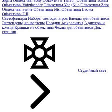
Sigma
Объективы Sony
Объективы Tamron
Объективы Tokina
Объективы Voigtlaender
Объективы YongNuo
Объективы Zeiss
Объективы Зенит
Объективы Nisi
Объективы Laowa
Объективы DJI
Светофильтры
Наборы светофильтров
Бленды для объективов
Экстендеры, конвертеры
Насадки, макролинзы
Адаптеры и
кольца
Крышки на объективы
Чехлы для объективов
Док-
станции
Студийный свет