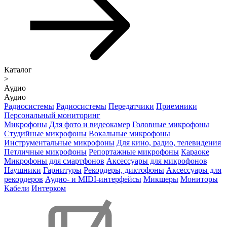
Каталог
>
Аудио
Аудио
Радиосистемы
Радиосистемы
Передатчики
Приемники
Персональный мониторинг
Микрофоны
Для фото и видеокамер
Головные микрофоны
Студийные микрофоны
Вокальные микрофоны
Инструментальные микрофоны
Для кино, радио, телевидения
Петличные микрофоны
Репортажные микрофоны
Караоке
Микрофоны для смартфонов
Аксессуары для микрофонов
Наушники
Гарнитуры
Рекордеры, диктофоны
Аксессуары для
рекордеров
Аудио- и MIDI-интерфейсы
Микшеры
Мониторы
Кабели
Интерком