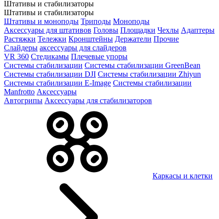
Штативы и стабилизаторы
Штативы и стабилизаторы
Штативы и моноподы
Триподы
Моноподы
Аксессуары для штативов
Головы
Площадки
Чехлы
Адаптеры
Растяжки
Тележки
Кронштейны
Держатели
Прочие
Слайдеры
аксессуары для слайдеров
VR 360
Стедикамы
Плечевые упоры
Системы стабилизации
Системы стабилизации GreenBean
Системы стабилизации DJI
Системы стабилизации Zhiyun
Системы стабилизации E-Image
Системы стабилизации
Manfrotto
Аксессуары
Автогрипы
Аксессуары для стабилизаторов
Каркасы и клетки