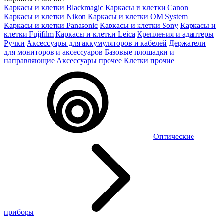
Каркасы и клетки Blackmagic
Каркасы и клетки Canon
Каркасы и клетки Nikon
Каркасы и клетки OM System
Каркасы и клетки Panasonic
Каркасы и клетки Sony
Каркасы и
клетки Fujifilm
Каркасы и клетки Leica
Крепления и адаптеры
Ручки
Аксессуары для аккумуляторов и кабелей
Держатели
для мониторов и аксессуаров
Базовые площадки и
направляющие
Аксессуары прочее
Клетки прочие
Оптические
приборы