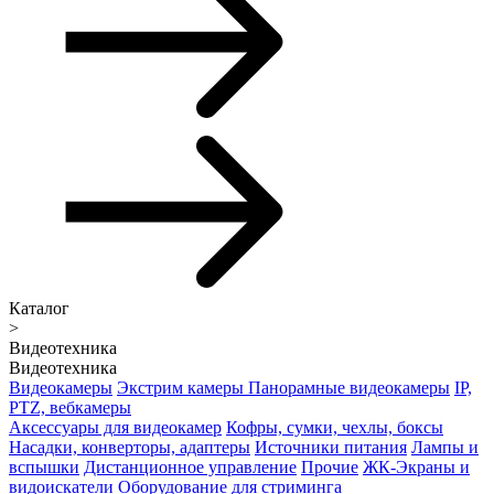
Каталог
>
Видеотехника
Видеотехника
Видеокамеры
Экстрим камеры
Панорамные видеокамеры
IP,
PTZ, вебкамеры
Аксессуары для видеокамер
Кофры, сумки, чехлы, боксы
Насадки, конверторы, адаптеры
Источники питания
Лампы и
вспышки
Дистанционное управление
Прочие
ЖК-Экраны и
видоискатели
Оборудование для стриминга