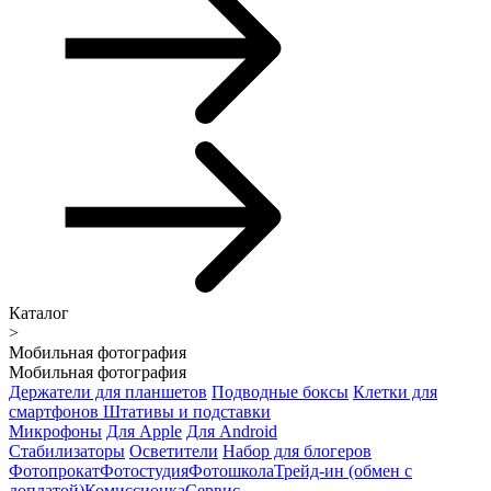
Каталог
>
Мобильная фотография
Мобильная фотография
Держатели для планшетов
Подводные боксы
Клетки для
смартфонов
Штативы и подставки
Микрофоны
Для Apple
Для Android
Стабилизаторы
Осветители
Набор для блогеров
Фотопрокат
Фотостудия
Фотошкола
Трейд-ин (обмен с
доплатой)
Комиссионка
Сервис