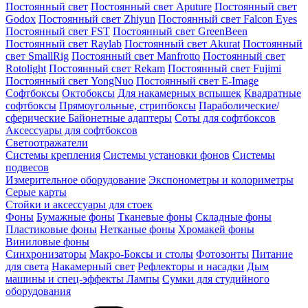
Постоянный свет
Постоянный свет Aputure
Постоянный свет
Godox
Постоянный свет Zhiyun
Постоянный свет Falcon Eyes
Постоянный свет FST
Постоянный свет GreenBeen
Постоянный свет Raylab
Постоянный свет Akurat
Постоянный
свет SmallRig
Постоянный свет Manfrotto
Постоянный свет
Rotolight
Постоянный свет Rekam
Постоянный свет Fujimi
Постоянный свет YongNuo
Постоянный свет E-Image
Софтбоксы
Октобоксы
Для накамерных вспышек
Квадратные
софтбоксы
Прямоугольные, стрипбоксы
Параболические/
сферические
Байонетныe адаптеры
Соты для софтбоксов
Аксессуары для софтбоксов
Светоотражатели
Системы крепления
Системы установки фонов
Системы
подвесов
Измерительное оборудование
Экспонометры и колориметры
Серые карты
Стойки и аксессуары для стоек
Фоны
Бумажные фоны
Тканевые фоны
Складные фоны
Пластиковые фоны
Нетканые фоны
Хромакей фоны
Виниловые фоны
Синхронизаторы
Макро-Боксы и столы
Фотозонты
Питание
для света
Накамерный свет
Рефлекторы и насадки
Дым
машины и спец-эффекты
Лампы
Сумки для студийного
оборудования