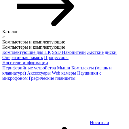
Каталог
>
Компьютеры и комплектующие
Компьютеры и комплектующие
Комплектующие для ПК
SSD Накопители
Жесткие диски
Оперативная память
Процессоры
Носители информации
Периферийные устройства
Мыши
Комплекты (мышь и
клавиатура)
Аксессуары
Web камеры
Наушники с
микрофоном
Графические планшеты
Носители