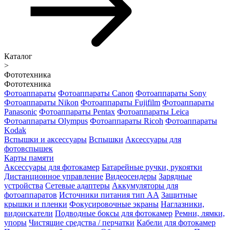
Каталог
>
Фототехника
Фототехника
Фотоаппараты
Фотоаппараты Canon
Фотоаппараты Sony
Фотоаппараты Nikon
Фотоаппараты Fujifilm
Фотоаппараты
Panasonic
Фотоаппараты Pentax
Фотоаппараты Leica
Фотоаппараты Olympus
Фотоаппараты Ricoh
Фотоаппараты
Kodak
Вспышки и аксессуары
Вспышки
Аксессуары для
фотовспышек
Карты памяти
Аксессуары для фотокамер
Батарейные ручки, рукоятки
Дистанционное управление
Видеосендеры
Зарядные
устройства
Сетевые адаптеры
Аккумуляторы для
фотоаппаратов
Источники питания тип АА
Защитные
крышки и пленки
Фокусировочные экраны
Наглазники,
видоискатели
Подводные боксы для фотокамер
Ремни, лямки,
упоры
Чистящие средства / перчатки
Кабели для фотокамер