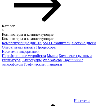
Каталог
>
Компьютеры и комплектующие
Компьютеры и комплектующие
Комплектующие для ПК
SSD Накопители
Жесткие диски
Оперативная память
Процессоры
Носители информации
Периферийные устройства
Мыши
Комплекты (мышь и
клавиатура)
Аксессуары
Web камеры
Наушники с
микрофоном
Графические планшеты
Носители