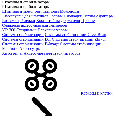
Штативы и стабилизаторы
Штативы и стабилизаторы
Штативы и моноподы
Триподы
Моноподы
Аксессуары для штативов
Головы
Площадки
Чехлы
Адаптеры
Растяжки
Тележки
Кронштейны
Держатели
Прочие
Слайдеры
аксессуары для слайдеров
VR 360
Стедикамы
Плечевые упоры
Системы стабилизации
Системы стабилизации GreenBean
Системы стабилизации DJI
Системы стабилизации Zhiyun
Системы стабилизации E-Image
Системы стабилизации
Manfrotto
Аксессуары
Автогрипы
Аксессуары для стабилизаторов
Каркасы и клетки