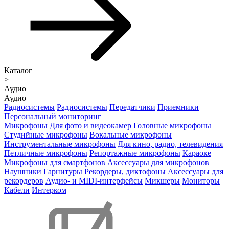
Каталог
>
Аудио
Аудио
Радиосистемы
Радиосистемы
Передатчики
Приемники
Персональный мониторинг
Микрофоны
Для фото и видеокамер
Головные микрофоны
Студийные микрофоны
Вокальные микрофоны
Инструментальные микрофоны
Для кино, радио, телевидения
Петличные микрофоны
Репортажные микрофоны
Караоке
Микрофоны для смартфонов
Аксессуары для микрофонов
Наушники
Гарнитуры
Рекордеры, диктофоны
Аксессуары для
рекордеров
Аудио- и MIDI-интерфейсы
Микшеры
Мониторы
Кабели
Интерком