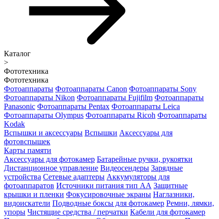
Каталог
>
Фототехника
Фототехника
Фотоаппараты
Фотоаппараты Canon
Фотоаппараты Sony
Фотоаппараты Nikon
Фотоаппараты Fujifilm
Фотоаппараты
Panasonic
Фотоаппараты Pentax
Фотоаппараты Leica
Фотоаппараты Olympus
Фотоаппараты Ricoh
Фотоаппараты
Kodak
Вспышки и аксессуары
Вспышки
Аксессуары для
фотовспышек
Карты памяти
Аксессуары для фотокамер
Батарейные ручки, рукоятки
Дистанционное управление
Видеосендеры
Зарядные
устройства
Сетевые адаптеры
Аккумуляторы для
фотоаппаратов
Источники питания тип АА
Защитные
крышки и пленки
Фокусировочные экраны
Наглазники,
видоискатели
Подводные боксы для фотокамер
Ремни, лямки,
упоры
Чистящие средства / перчатки
Кабели для фотокамер