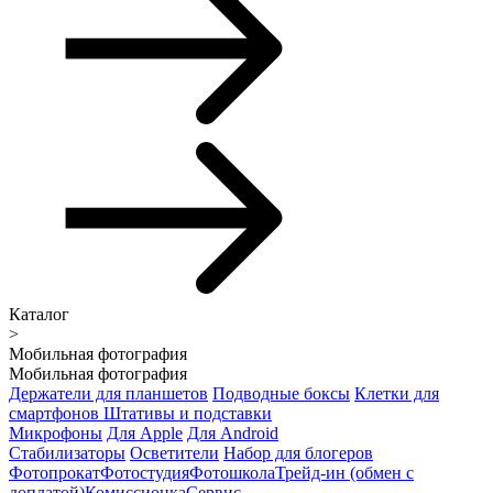
Каталог
>
Мобильная фотография
Мобильная фотография
Держатели для планшетов
Подводные боксы
Клетки для
смартфонов
Штативы и подставки
Микрофоны
Для Apple
Для Android
Стабилизаторы
Осветители
Набор для блогеров
Фотопрокат
Фотостудия
Фотошкола
Трейд-ин (обмен с
доплатой)
Комиссионка
Сервис