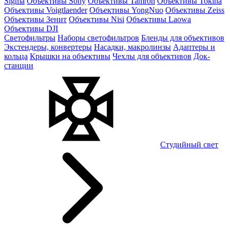
Sigma
Объективы Sony
Объективы Tamron
Объективы Tokina
Объективы Voigtlaender
Объективы YongNuo
Объективы Zeiss
Объективы Зенит
Объективы Nisi
Объективы Laowa
Объективы DJI
Светофильтры
Наборы светофильтров
Бленды для объективов
Экстендеры, конвертеры
Насадки, макролинзы
Адаптеры и
кольца
Крышки на объективы
Чехлы для объективов
Док-
станции
Студийный свет