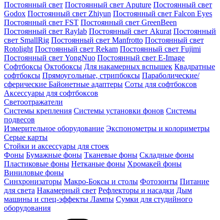
Постоянный свет
Постоянный свет Aputure
Постоянный свет
Godox
Постоянный свет Zhiyun
Постоянный свет Falcon Eyes
Постоянный свет FST
Постоянный свет GreenBeen
Постоянный свет Raylab
Постоянный свет Akurat
Постоянный
свет SmallRig
Постоянный свет Manfrotto
Постоянный свет
Rotolight
Постоянный свет Rekam
Постоянный свет Fujimi
Постоянный свет YongNuo
Постоянный свет E-Image
Софтбоксы
Октобоксы
Для накамерных вспышек
Квадратные
софтбоксы
Прямоугольные, стрипбоксы
Параболические/
сферические
Байонетныe адаптеры
Соты для софтбоксов
Аксессуары для софтбоксов
Светоотражатели
Системы крепления
Системы установки фонов
Системы
подвесов
Измерительное оборудование
Экспонометры и колориметры
Серые карты
Стойки и аксессуары для стоек
Фоны
Бумажные фоны
Тканевые фоны
Складные фоны
Пластиковые фоны
Нетканые фоны
Хромакей фоны
Виниловые фоны
Синхронизаторы
Макро-Боксы и столы
Фотозонты
Питание
для света
Накамерный свет
Рефлекторы и насадки
Дым
машины и спец-эффекты
Лампы
Сумки для студийного
оборудования