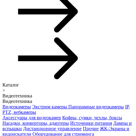
Каталог
>
Видеотехника
Видеотехника
Видеокамеры
Экстрим камеры
Панорамные видеокамеры
IP,
PTZ, вебкамеры
Аксессуары для видеокамер
Кофры, сумки, чехлы, боксы
Насадки, конверторы, адаптеры
Источники питания
Лампы и
вспышки
Дистанционное управление
Прочие
ЖК-Экраны и
видоискатели
Оборудование для стриминга