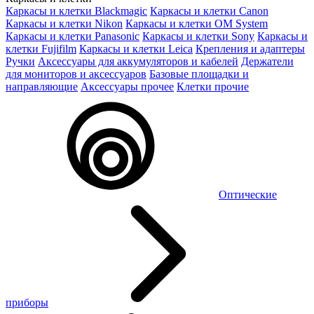
Каркасы и клетки Blackmagic
Каркасы и клетки Canon
Каркасы и клетки Nikon
Каркасы и клетки OM System
Каркасы и клетки Panasonic
Каркасы и клетки Sony
Каркасы и
клетки Fujifilm
Каркасы и клетки Leica
Крепления и адаптеры
Ручки
Аксессуары для аккумуляторов и кабелей
Держатели
для мониторов и аксессуаров
Базовые площадки и
направляющие
Аксессуары прочее
Клетки прочие
Оптические
приборы