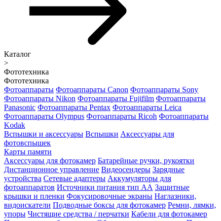
Каталог
>
Фототехника
Фототехника
Фотоаппараты
Фотоаппараты Canon
Фотоаппараты Sony
Фотоаппараты Nikon
Фотоаппараты Fujifilm
Фотоаппараты
Panasonic
Фотоаппараты Pentax
Фотоаппараты Leica
Фотоаппараты Olympus
Фотоаппараты Ricoh
Фотоаппараты
Kodak
Вспышки и аксессуары
Вспышки
Аксессуары для
фотовспышек
Карты памяти
Аксессуары для фотокамер
Батарейные ручки, рукоятки
Дистанционное управление
Видеосендеры
Зарядные
устройства
Сетевые адаптеры
Аккумуляторы для
фотоаппаратов
Источники питания тип АА
Защитные
крышки и пленки
Фокусировочные экраны
Наглазники,
видоискатели
Подводные боксы для фотокамер
Ремни, лямки,
упоры
Чистящие средства / перчатки
Кабели для фотокамер