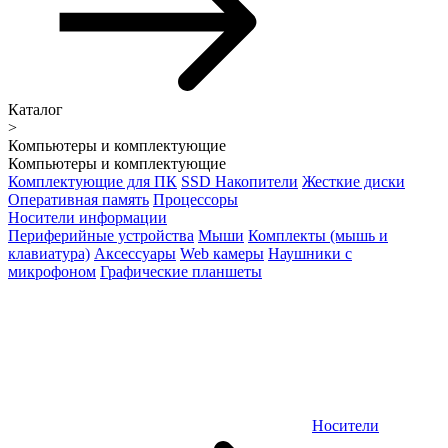
Каталог
>
Компьютеры и комплектующие
Компьютеры и комплектующие
Комплектующие для ПК
SSD Накопители
Жесткие диски
Оперативная память
Процессоры
Носители информации
Периферийные устройства
Мыши
Комплекты (мышь и
клавиатура)
Аксессуары
Web камеры
Наушники с
микрофоном
Графические планшеты
Носители