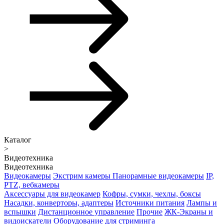
Каталог
>
Видеотехника
Видеотехника
Видеокамеры
Экстрим камеры
Панорамные видеокамеры
IP,
PTZ, вебкамеры
Аксессуары для видеокамер
Кофры, сумки, чехлы, боксы
Насадки, конверторы, адаптеры
Источники питания
Лампы и
вспышки
Дистанционное управление
Прочие
ЖК-Экраны и
видоискатели
Оборудование для стриминга