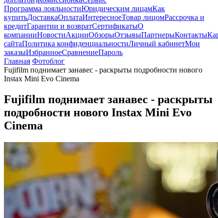
Программа лояльности
Юридическим лицам
Как
купить
Доставка
Оплата
Интересное
Товар лицом
Рассрочка и
кредит
Гарантии и возврат
Сертификаты
О
компании
Новости
Акции
Обзоры
Отзывы
Партнеры
Контакты
Ка
сайта
Политика конфиденциальности
Личный кабинет
Мои
заказы
Избранное
Сравнение
Пароль
Главная
Фотоблог
Fujifilm поднимает занавес - раскрыты подробности нового
Instax Mini Evo Cinema
Fujifilm поднимает занавес - раскрыты
подробности нового Instax Mini Evo
Cinema