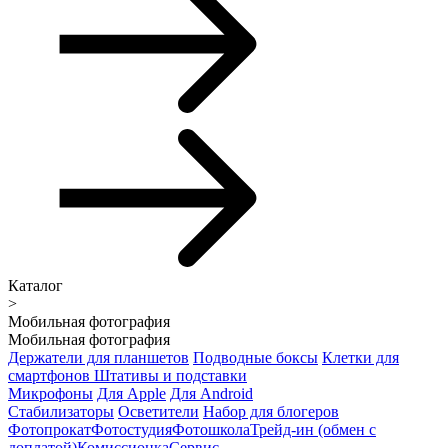
Каталог
>
Мобильная фотография
Мобильная фотография
Держатели для планшетов
Подводные боксы
Клетки для
смартфонов
Штативы и подставки
Микрофоны
Для Apple
Для Android
Стабилизаторы
Осветители
Набор для блогеров
Фотопрокат
Фотостудия
Фотошкола
Трейд-ин (обмен с
доплатой)
Комиссионка
Сервис