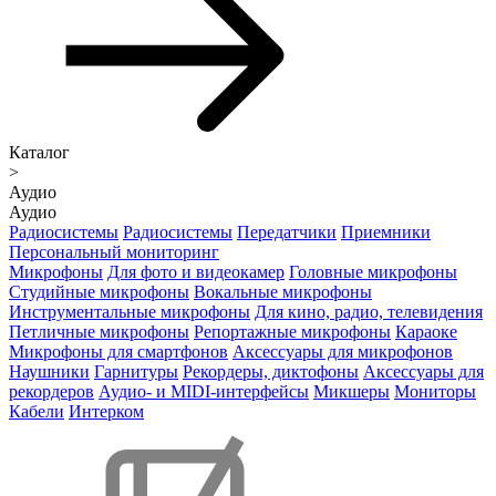
Каталог
>
Аудио
Аудио
Радиосистемы
Радиосистемы
Передатчики
Приемники
Персональный мониторинг
Микрофоны
Для фото и видеокамер
Головные микрофоны
Студийные микрофоны
Вокальные микрофоны
Инструментальные микрофоны
Для кино, радио, телевидения
Петличные микрофоны
Репортажные микрофоны
Караоке
Микрофоны для смартфонов
Аксессуары для микрофонов
Наушники
Гарнитуры
Рекордеры, диктофоны
Аксессуары для
рекордеров
Аудио- и MIDI-интерфейсы
Микшеры
Мониторы
Кабели
Интерком