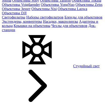
Sigma
Объективы Sony
Объективы Tamron
Объективы Tokina
Объективы Voigtlaender
Объективы YongNuo
Объективы Zeiss
Объективы Зенит
Объективы Nisi
Объективы Laowa
Объективы DJI
Светофильтры
Наборы светофильтров
Бленды для объективов
Экстендеры, конвертеры
Насадки, макролинзы
Адаптеры и
кольца
Крышки на объективы
Чехлы для объективов
Док-
станции
Студийный свет