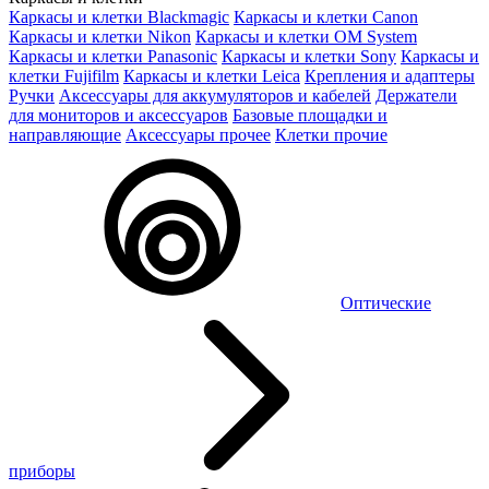
Каркасы и клетки Blackmagic
Каркасы и клетки Canon
Каркасы и клетки Nikon
Каркасы и клетки OM System
Каркасы и клетки Panasonic
Каркасы и клетки Sony
Каркасы и
клетки Fujifilm
Каркасы и клетки Leica
Крепления и адаптеры
Ручки
Аксессуары для аккумуляторов и кабелей
Держатели
для мониторов и аксессуаров
Базовые площадки и
направляющие
Аксессуары прочее
Клетки прочие
Оптические
приборы