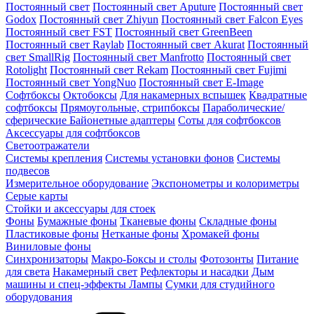
Постоянный свет
Постоянный свет Aputure
Постоянный свет
Godox
Постоянный свет Zhiyun
Постоянный свет Falcon Eyes
Постоянный свет FST
Постоянный свет GreenBeen
Постоянный свет Raylab
Постоянный свет Akurat
Постоянный
свет SmallRig
Постоянный свет Manfrotto
Постоянный свет
Rotolight
Постоянный свет Rekam
Постоянный свет Fujimi
Постоянный свет YongNuo
Постоянный свет E-Image
Софтбоксы
Октобоксы
Для накамерных вспышек
Квадратные
софтбоксы
Прямоугольные, стрипбоксы
Параболические/
сферические
Байонетныe адаптеры
Соты для софтбоксов
Аксессуары для софтбоксов
Светоотражатели
Системы крепления
Системы установки фонов
Системы
подвесов
Измерительное оборудование
Экспонометры и колориметры
Серые карты
Стойки и аксессуары для стоек
Фоны
Бумажные фоны
Тканевые фоны
Складные фоны
Пластиковые фоны
Нетканые фоны
Хромакей фоны
Виниловые фоны
Синхронизаторы
Макро-Боксы и столы
Фотозонты
Питание
для света
Накамерный свет
Рефлекторы и насадки
Дым
машины и спец-эффекты
Лампы
Сумки для студийного
оборудования