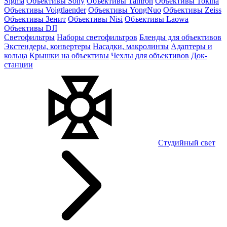
Sigma
Объективы Sony
Объективы Tamron
Объективы Tokina
Объективы Voigtlaender
Объективы YongNuo
Объективы Zeiss
Объективы Зенит
Объективы Nisi
Объективы Laowa
Объективы DJI
Светофильтры
Наборы светофильтров
Бленды для объективов
Экстендеры, конвертеры
Насадки, макролинзы
Адаптеры и
кольца
Крышки на объективы
Чехлы для объективов
Док-
станции
Студийный свет