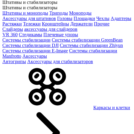
Штативы и стабилизаторы
Штативы и стабилизаторы
Штативы и моноподы
Триподы
Моноподы
Аксессуары для штативов
Головы
Площадки
Чехлы
Адаптеры
Растяжки
Тележки
Кронштейны
Держатели
Прочие
Слайдеры
аксессуары для слайдеров
VR 360
Стедикамы
Плечевые упоры
Системы стабилизации
Системы стабилизации GreenBean
Системы стабилизации DJI
Системы стабилизации Zhiyun
Системы стабилизации E-Image
Системы стабилизации
Manfrotto
Аксессуары
Автогрипы
Аксессуары для стабилизаторов
Каркасы и клетки