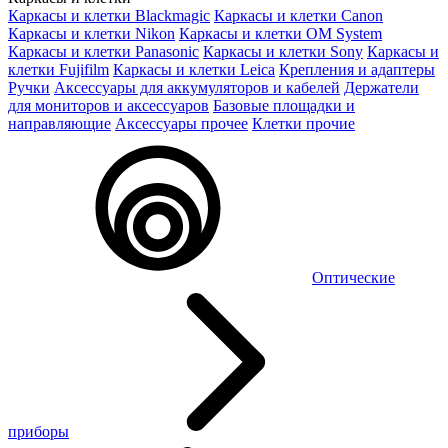
Каркасы и клетки Blackmagic
Каркасы и клетки Canon
Каркасы и клетки Nikon
Каркасы и клетки OM System
Каркасы и клетки Panasonic
Каркасы и клетки Sony
Каркасы и
клетки Fujifilm
Каркасы и клетки Leica
Крепления и адаптеры
Ручки
Аксессуары для аккумуляторов и кабелей
Держатели
для мониторов и аксессуаров
Базовые площадки и
направляющие
Аксессуары прочее
Клетки прочие
Оптические
приборы