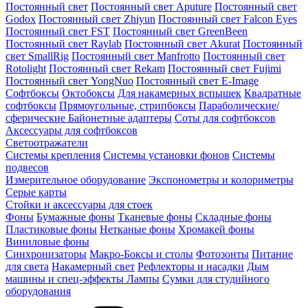
Постоянный свет
Постоянный свет Aputure
Постоянный свет
Godox
Постоянный свет Zhiyun
Постоянный свет Falcon Eyes
Постоянный свет FST
Постоянный свет GreenBeen
Постоянный свет Raylab
Постоянный свет Akurat
Постоянный
свет SmallRig
Постоянный свет Manfrotto
Постоянный свет
Rotolight
Постоянный свет Rekam
Постоянный свет Fujimi
Постоянный свет YongNuo
Постоянный свет E-Image
Софтбоксы
Октобоксы
Для накамерных вспышек
Квадратные
софтбоксы
Прямоугольные, стрипбоксы
Параболические/
сферические
Байонетныe адаптеры
Соты для софтбоксов
Аксессуары для софтбоксов
Светоотражатели
Системы крепления
Системы установки фонов
Системы
подвесов
Измерительное оборудование
Экспонометры и колориметры
Серые карты
Стойки и аксессуары для стоек
Фоны
Бумажные фоны
Тканевые фоны
Складные фоны
Пластиковые фоны
Нетканые фоны
Хромакей фоны
Виниловые фоны
Синхронизаторы
Макро-Боксы и столы
Фотозонты
Питание
для света
Накамерный свет
Рефлекторы и насадки
Дым
машины и спец-эффекты
Лампы
Сумки для студийного
оборудования