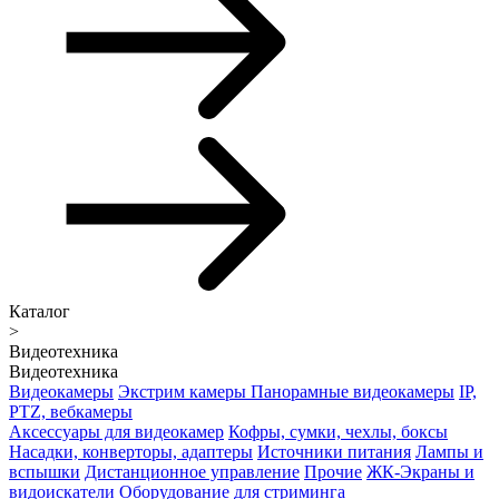
Каталог
>
Видеотехника
Видеотехника
Видеокамеры
Экстрим камеры
Панорамные видеокамеры
IP,
PTZ, вебкамеры
Аксессуары для видеокамер
Кофры, сумки, чехлы, боксы
Насадки, конверторы, адаптеры
Источники питания
Лампы и
вспышки
Дистанционное управление
Прочие
ЖК-Экраны и
видоискатели
Оборудование для стриминга