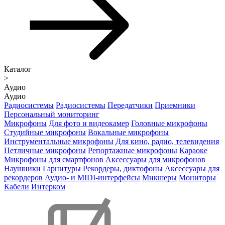
Каталог
>
Аудио
Аудио
Радиосистемы
Радиосистемы
Передатчики
Приемники
Персональный мониторинг
Микрофоны
Для фото и видеокамер
Головные микрофоны
Студийные микрофоны
Вокальные микрофоны
Инструментальные микрофоны
Для кино, радио, телевидения
Петличные микрофоны
Репортажные микрофоны
Караоке
Микрофоны для смартфонов
Аксессуары для микрофонов
Наушники
Гарнитуры
Рекордеры, диктофоны
Аксессуары для
рекордеров
Аудио- и MIDI-интерфейсы
Микшеры
Мониторы
Кабели
Интерком