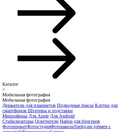
Каталог
>
Мобильная фотография
Мобильная фотография
Держатели для планшетов
Подводные боксы
Клетки для
смартфонов
Штативы и подставки
Микрофоны
Для Apple
Для Android
Стабилизаторы
Осветители
Набор для блогеров
Фотопрокат
Фотостудия
Фотошкола
Трейд-ин (обмен с
доплатой)
Комиссионка
Сервис