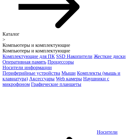
Каталог
>
Компьютеры и комплектующие
Компьютеры и комплектующие
Комплектующие для ПК
SSD Накопители
Жесткие диски
Оперативная память
Процессоры
Носители информации
Периферийные устройства
Мыши
Комплекты (мышь и
клавиатура)
Аксессуары
Web камеры
Наушники с
микрофоном
Графические планшеты
Носители