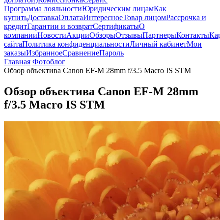
Программа лояльности
Юридическим лицам
Как
купить
Доставка
Оплата
Интересное
Товар лицом
Рассрочка и
кредит
Гарантии и возврат
Сертификаты
О
компании
Новости
Акции
Обзоры
Отзывы
Партнеры
Контакты
Ка
сайта
Политика конфиденциальности
Личный кабинет
Мои
заказы
Избранное
Сравнение
Пароль
Главная
Фотоблог
Обзор объектива Canon EF-M 28mm f/3.5 Macro IS STM
Обзор объектива Canon EF-M 28mm
f/3.5 Macro IS STM