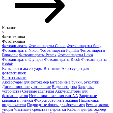
Каталог
>
Фототехника
Фототехника
Фотоаппараты
Фотоаппараты Canon
Фотоаппараты Sony
Фотоаппараты Nikon
Фотоаппараты Fujifilm
Фотоаппараты
Panasonic
Фотоаппараты Pentax
Фотоаппараты Leica
Фотоаппараты Olympus
Фотоаппараты Ricoh
Фотоаппараты
Kodak
Вспышки и аксессуары
Вспышки
Аксессуары для
фотовспышек
Карты памяти
Аксессуары для фотокамер
Батарейные ручки, рукоятки
Дистанционное управление
Видеосендеры
Зарядные
устройства
Сетевые адаптеры
Аккумуляторы для
фотоаппаратов
Источники питания тип АА
Защитные
крышки и пленки
Фокусировочные экраны
Наглазники,
видоискатели
Подводные боксы для фотокамер
Ремни, лямки,
упоры
Чистящие средства / перчатки
Кабели для фотокамер