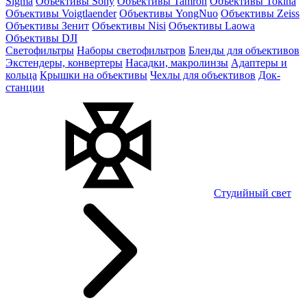
Sigma
Объективы Sony
Объективы Tamron
Объективы Tokina
Объективы Voigtlaender
Объективы YongNuo
Объективы Zeiss
Объективы Зенит
Объективы Nisi
Объективы Laowa
Объективы DJI
Светофильтры
Наборы светофильтров
Бленды для объективов
Экстендеры, конвертеры
Насадки, макролинзы
Адаптеры и
кольца
Крышки на объективы
Чехлы для объективов
Док-
станции
Студийный свет