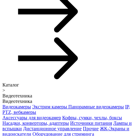
Каталог
>
Видеотехника
Видеотехника
Видеокамеры
Экстрим камеры
Панорамные видеокамеры
IP,
PTZ, вебкамеры
Аксессуары для видеокамер
Кофры, сумки, чехлы, боксы
Насадки, конверторы, адаптеры
Источники питания
Лампы и
вспышки
Дистанционное управление
Прочие
ЖК-Экраны и
видоискатели
Оборудование для стриминга