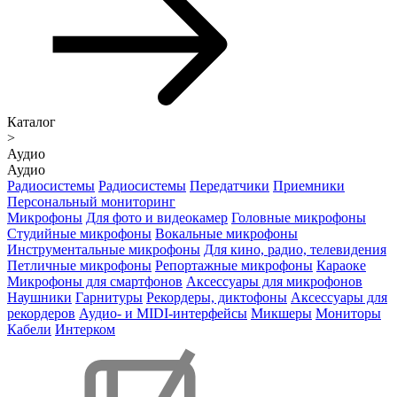
Каталог
>
Аудио
Аудио
Радиосистемы
Радиосистемы
Передатчики
Приемники
Персональный мониторинг
Микрофоны
Для фото и видеокамер
Головные микрофоны
Студийные микрофоны
Вокальные микрофоны
Инструментальные микрофоны
Для кино, радио, телевидения
Петличные микрофоны
Репортажные микрофоны
Караоке
Микрофоны для смартфонов
Аксессуары для микрофонов
Наушники
Гарнитуры
Рекордеры, диктофоны
Аксессуары для
рекордеров
Аудио- и MIDI-интерфейсы
Микшеры
Мониторы
Кабели
Интерком