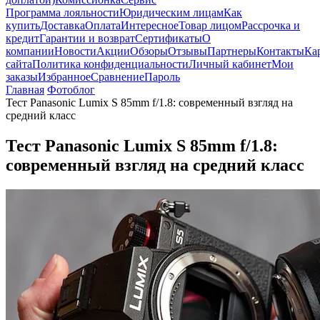
Программа лояльности
Юридическим лицам
Как
купить
Доставка
Оплата
Интересное
Товар лицом
Рассрочка и
кредит
Гарантии и возврат
Сертификаты
О
компании
Новости
Акции
Обзоры
Отзывы
Партнеры
Контакты
Ка
сайта
Политика конфиденциальности
Личный кабинет
Мои
заказы
Избранное
Сравнение
Пароль
Главная
Фотоблог
Тест Panasonic Lumix S 85mm f/1.8: современный взгляд на
средний класс
Тест Panasonic Lumix S 85mm f/1.8:
современный взгляд на средний класс