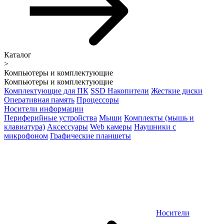
Каталог
>
Компьютеры и комплектующие
Компьютеры и комплектующие
Комплектующие для ПК
SSD Накопители
Жесткие диски
Оперативная память
Процессоры
Носители информации
Периферийные устройства
Мыши
Комплекты (мышь и
клавиатура)
Аксессуары
Web камеры
Наушники с
микрофоном
Графические планшеты
Носители