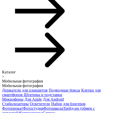
Каталог
>
Мобильная фотография
Мобильная фотография
Держатели для планшетов
Подводные боксы
Клетки для
смартфонов
Штативы и подставки
Микрофоны
Для Apple
Для Android
Стабилизаторы
Осветители
Набор для блогеров
Фотопрокат
Фотостудия
Фотошкола
Трейд-ин (обмен с
доплатой)
Комиссионка
Сервис