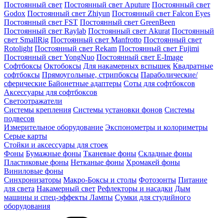
Постоянный свет
Постоянный свет Aputure
Постоянный свет
Godox
Постоянный свет Zhiyun
Постоянный свет Falcon Eyes
Постоянный свет FST
Постоянный свет GreenBeen
Постоянный свет Raylab
Постоянный свет Akurat
Постоянный
свет SmallRig
Постоянный свет Manfrotto
Постоянный свет
Rotolight
Постоянный свет Rekam
Постоянный свет Fujimi
Постоянный свет YongNuo
Постоянный свет E-Image
Софтбоксы
Октобоксы
Для накамерных вспышек
Квадратные
софтбоксы
Прямоугольные, стрипбоксы
Параболические/
сферические
Байонетныe адаптеры
Соты для софтбоксов
Аксессуары для софтбоксов
Светоотражатели
Системы крепления
Системы установки фонов
Системы
подвесов
Измерительное оборудование
Экспонометры и колориметры
Серые карты
Стойки и аксессуары для стоек
Фоны
Бумажные фоны
Тканевые фоны
Складные фоны
Пластиковые фоны
Нетканые фоны
Хромакей фоны
Виниловые фоны
Синхронизаторы
Макро-Боксы и столы
Фотозонты
Питание
для света
Накамерный свет
Рефлекторы и насадки
Дым
машины и спец-эффекты
Лампы
Сумки для студийного
оборудования