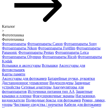
Каталог
>
Фототехника
Фототехника
Фотоаппараты
Фотоаппараты Canon
Фотоаппараты Sony
Фотоаппараты Nikon
Фотоаппараты Fujifilm
Фотоаппараты
Panasonic
Фотоаппараты Pentax
Фотоаппараты Leica
Фотоаппараты Olympus
Фотоаппараты Ricoh
Фотоаппараты
Kodak
Вспышки и аксессуары
Вспышки
Аксессуары для
фотовспышек
Карты памяти
Аксессуары для фотокамер
Батарейные ручки, рукоятки
Дистанционное управление
Видеосендеры
Зарядные
устройства
Сетевые адаптеры
Аккумуляторы для
фотоаппаратов
Источники питания тип АА
Защитные
крышки и пленки
Фокусировочные экраны
Наглазники,
видоискатели
Подводные боксы для фотокамер
Ремни, лямки,
упоры
Чистящие средства / перчатки
Кабели для фотокамер