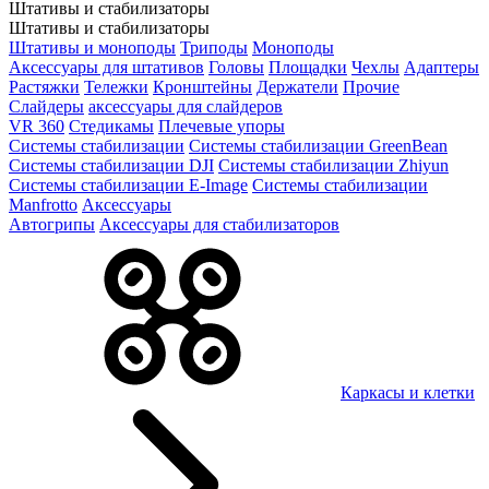
Штативы и стабилизаторы
Штативы и стабилизаторы
Штативы и моноподы
Триподы
Моноподы
Аксессуары для штативов
Головы
Площадки
Чехлы
Адаптеры
Растяжки
Тележки
Кронштейны
Держатели
Прочие
Слайдеры
аксессуары для слайдеров
VR 360
Стедикамы
Плечевые упоры
Системы стабилизации
Системы стабилизации GreenBean
Системы стабилизации DJI
Системы стабилизации Zhiyun
Системы стабилизации E-Image
Системы стабилизации
Manfrotto
Аксессуары
Автогрипы
Аксессуары для стабилизаторов
Каркасы и клетки