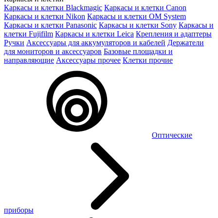
Каркасы и клетки Blackmagic
Каркасы и клетки Canon
Каркасы и клетки Nikon
Каркасы и клетки OM System
Каркасы и клетки Panasonic
Каркасы и клетки Sony
Каркасы и
клетки Fujifilm
Каркасы и клетки Leica
Крепления и адаптеры
Ручки
Аксессуары для аккумуляторов и кабелей
Держатели
для мониторов и аксессуаров
Базовые площадки и
направляющие
Аксессуары прочее
Клетки прочие
Оптические
приборы