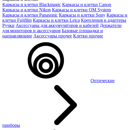
Каркасы и клетки Blackmagic
Каркасы и клетки Canon
Каркасы и клетки Nikon
Каркасы и клетки OM System
Каркасы и клетки Panasonic
Каркасы и клетки Sony
Каркасы и
клетки Fujifilm
Каркасы и клетки Leica
Крепления и адаптеры
Ручки
Аксессуары для аккумуляторов и кабелей
Держатели
для мониторов и аксессуаров
Базовые площадки и
направляющие
Аксессуары прочее
Клетки прочие
Оптические
приборы