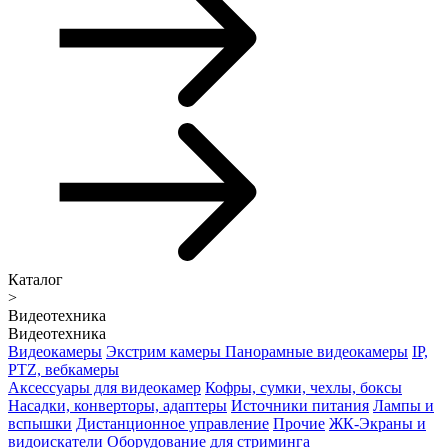
Каталог
>
Видеотехника
Видеотехника
Видеокамеры
Экстрим камеры
Панорамные видеокамеры
IP,
PTZ, вебкамеры
Аксессуары для видеокамер
Кофры, сумки, чехлы, боксы
Насадки, конверторы, адаптеры
Источники питания
Лампы и
вспышки
Дистанционное управление
Прочие
ЖК-Экраны и
видоискатели
Оборудование для стриминга