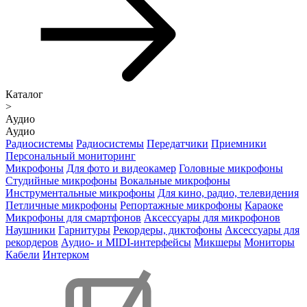
Каталог
>
Аудио
Аудио
Радиосистемы
Радиосистемы
Передатчики
Приемники
Персональный мониторинг
Микрофоны
Для фото и видеокамер
Головные микрофоны
Студийные микрофоны
Вокальные микрофоны
Инструментальные микрофоны
Для кино, радио, телевидения
Петличные микрофоны
Репортажные микрофоны
Караоке
Микрофоны для смартфонов
Аксессуары для микрофонов
Наушники
Гарнитуры
Рекордеры, диктофоны
Аксессуары для
рекордеров
Аудио- и MIDI-интерфейсы
Микшеры
Мониторы
Кабели
Интерком