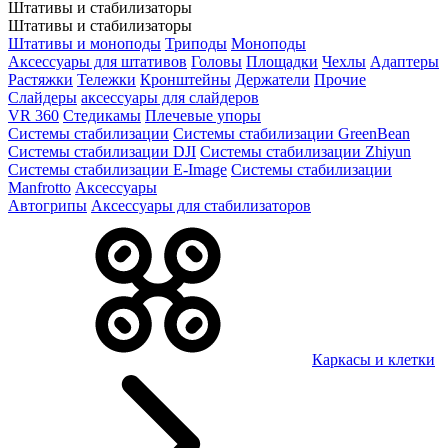
Штативы и стабилизаторы
Штативы и стабилизаторы
Штативы и моноподы
Триподы
Моноподы
Аксессуары для штативов
Головы
Площадки
Чехлы
Адаптеры
Растяжки
Тележки
Кронштейны
Держатели
Прочие
Слайдеры
аксессуары для слайдеров
VR 360
Стедикамы
Плечевые упоры
Системы стабилизации
Системы стабилизации GreenBean
Системы стабилизации DJI
Системы стабилизации Zhiyun
Системы стабилизации E-Image
Системы стабилизации
Manfrotto
Аксессуары
Автогрипы
Аксессуары для стабилизаторов
Каркасы и клетки