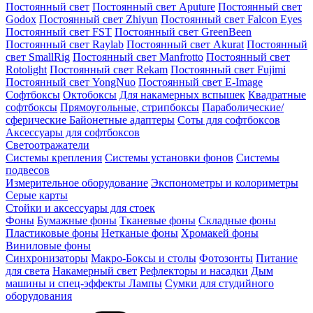
Постоянный свет
Постоянный свет Aputure
Постоянный свет
Godox
Постоянный свет Zhiyun
Постоянный свет Falcon Eyes
Постоянный свет FST
Постоянный свет GreenBeen
Постоянный свет Raylab
Постоянный свет Akurat
Постоянный
свет SmallRig
Постоянный свет Manfrotto
Постоянный свет
Rotolight
Постоянный свет Rekam
Постоянный свет Fujimi
Постоянный свет YongNuo
Постоянный свет E-Image
Софтбоксы
Октобоксы
Для накамерных вспышек
Квадратные
софтбоксы
Прямоугольные, стрипбоксы
Параболические/
сферические
Байонетныe адаптеры
Соты для софтбоксов
Аксессуары для софтбоксов
Светоотражатели
Системы крепления
Системы установки фонов
Системы
подвесов
Измерительное оборудование
Экспонометры и колориметры
Серые карты
Стойки и аксессуары для стоек
Фоны
Бумажные фоны
Тканевые фоны
Складные фоны
Пластиковые фоны
Нетканые фоны
Хромакей фоны
Виниловые фоны
Синхронизаторы
Макро-Боксы и столы
Фотозонты
Питание
для света
Накамерный свет
Рефлекторы и насадки
Дым
машины и спец-эффекты
Лампы
Сумки для студийного
оборудования