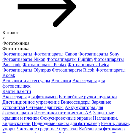
Каталог
>
Фототехника
Фототехника
Фотоаппараты
Фотоаппараты Canon
Фотоаппараты Sony
Фотоаппараты Nikon
Фотоаппараты Fujifilm
Фотоаппараты
Panasonic
Фотоаппараты Pentax
Фотоаппараты Leica
Фотоаппараты Olympus
Фотоаппараты Ricoh
Фотоаппараты
Kodak
Вспышки и аксессуары
Вспышки
Аксессуары для
фотовспышек
Карты памяти
Аксессуары для фотокамер
Батарейные ручки, рукоятки
Дистанционное управление
Видеосендеры
Зарядные
устройства
Сетевые адаптеры
Аккумуляторы для
фотоаппаратов
Источники питания тип АА
Защитные
крышки и пленки
Фокусировочные экраны
Наглазники,
видоискатели
Подводные боксы для фотокамер
Ремни, лямки,
упоры
Чистящие средства / перчатки
Кабели для фотокамер