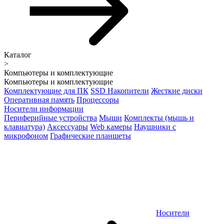
Каталог
>
Компьютеры и комплектующие
Компьютеры и комплектующие
Комплектующие для ПК
SSD Накопители
Жесткие диски
Оперативная память
Процессоры
Носители информации
Периферийные устройства
Мыши
Комплекты (мышь и
клавиатура)
Аксессуары
Web камеры
Наушники с
микрофоном
Графические планшеты
Носители