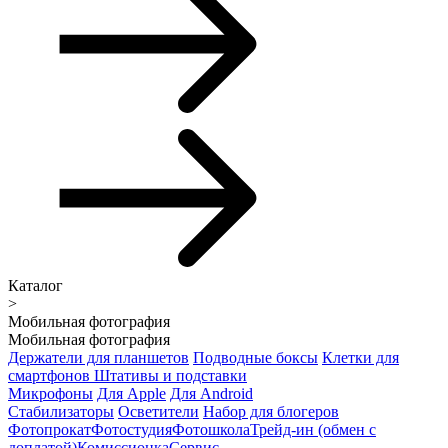
Каталог
>
Мобильная фотография
Мобильная фотография
Держатели для планшетов
Подводные боксы
Клетки для
смартфонов
Штативы и подставки
Микрофоны
Для Apple
Для Android
Стабилизаторы
Осветители
Набор для блогеров
Фотопрокат
Фотостудия
Фотошкола
Трейд-ин (обмен с
доплатой)
Комиссионка
Сервис