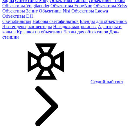
Sigma
Объективы Sony
Объективы Tamron
Объективы Tokina
Объективы Voigtlaender
Объективы YongNuo
Объективы Zeiss
Объективы Зенит
Объективы Nisi
Объективы Laowa
Объективы DJI
Светофильтры
Наборы светофильтров
Бленды для объективов
Экстендеры, конвертеры
Насадки, макролинзы
Адаптеры и
кольца
Крышки на объективы
Чехлы для объективов
Док-
станции
Студийный свет