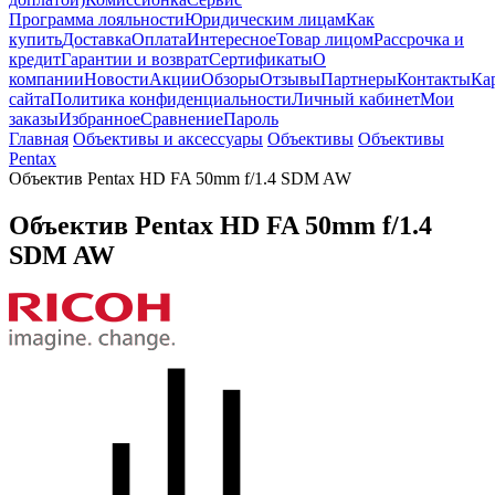
Программа лояльности
Юридическим лицам
Как
купить
Доставка
Оплата
Интересное
Товар лицом
Рассрочка и
кредит
Гарантии и возврат
Сертификаты
О
компании
Новости
Акции
Обзоры
Отзывы
Партнеры
Контакты
Ка
сайта
Политика конфиденциальности
Личный кабинет
Мои
заказы
Избранное
Сравнение
Пароль
Главная
Объективы и аксессуары
Объективы
Объективы
Pentax
Объектив Pentax HD FA 50mm f/1.4 SDM AW
Объектив Pentax HD FA 50mm f/1.4
SDM AW