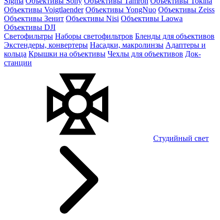
Sigma
Объективы Sony
Объективы Tamron
Объективы Tokina
Объективы Voigtlaender
Объективы YongNuo
Объективы Zeiss
Объективы Зенит
Объективы Nisi
Объективы Laowa
Объективы DJI
Светофильтры
Наборы светофильтров
Бленды для объективов
Экстендеры, конвертеры
Насадки, макролинзы
Адаптеры и
кольца
Крышки на объективы
Чехлы для объективов
Док-
станции
Студийный свет