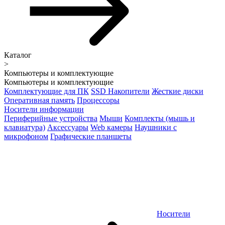
Каталог
>
Компьютеры и комплектующие
Компьютеры и комплектующие
Комплектующие для ПК
SSD Накопители
Жесткие диски
Оперативная память
Процессоры
Носители информации
Периферийные устройства
Мыши
Комплекты (мышь и
клавиатура)
Аксессуары
Web камеры
Наушники с
микрофоном
Графические планшеты
Носители