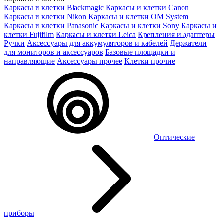
Каркасы и клетки Blackmagic
Каркасы и клетки Canon
Каркасы и клетки Nikon
Каркасы и клетки OM System
Каркасы и клетки Panasonic
Каркасы и клетки Sony
Каркасы и
клетки Fujifilm
Каркасы и клетки Leica
Крепления и адаптеры
Ручки
Аксессуары для аккумуляторов и кабелей
Держатели
для мониторов и аксессуаров
Базовые площадки и
направляющие
Аксессуары прочее
Клетки прочие
Оптические
приборы