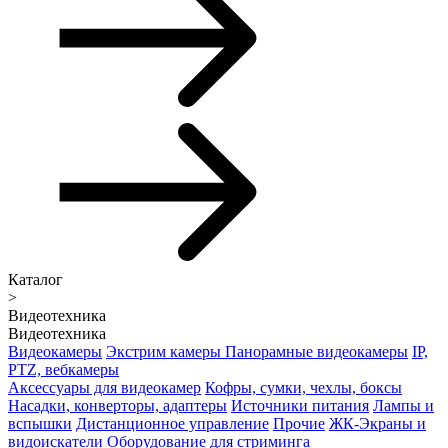
Каталог
>
Видеотехника
Видеотехника
Видеокамеры
Экстрим камеры
Панорамные видеокамеры
IP,
PTZ, вебкамеры
Аксессуары для видеокамер
Кофры, сумки, чехлы, боксы
Насадки, конверторы, адаптеры
Источники питания
Лампы и
вспышки
Дистанционное управление
Прочие
ЖК-Экраны и
видоискатели
Оборудование для стриминга