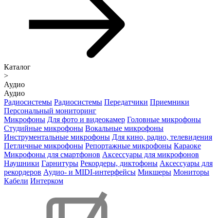
Каталог
>
Аудио
Аудио
Радиосистемы
Радиосистемы
Передатчики
Приемники
Персональный мониторинг
Микрофоны
Для фото и видеокамер
Головные микрофоны
Студийные микрофоны
Вокальные микрофоны
Инструментальные микрофоны
Для кино, радио, телевидения
Петличные микрофоны
Репортажные микрофоны
Караоке
Микрофоны для смартфонов
Аксессуары для микрофонов
Наушники
Гарнитуры
Рекордеры, диктофоны
Аксессуары для
рекордеров
Аудио- и MIDI-интерфейсы
Микшеры
Мониторы
Кабели
Интерком