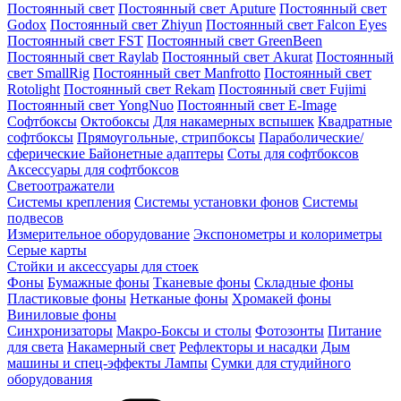
Постоянный свет
Постоянный свет Aputure
Постоянный свет
Godox
Постоянный свет Zhiyun
Постоянный свет Falcon Eyes
Постоянный свет FST
Постоянный свет GreenBeen
Постоянный свет Raylab
Постоянный свет Akurat
Постоянный
свет SmallRig
Постоянный свет Manfrotto
Постоянный свет
Rotolight
Постоянный свет Rekam
Постоянный свет Fujimi
Постоянный свет YongNuo
Постоянный свет E-Image
Софтбоксы
Октобоксы
Для накамерных вспышек
Квадратные
софтбоксы
Прямоугольные, стрипбоксы
Параболические/
сферические
Байонетныe адаптеры
Соты для софтбоксов
Аксессуары для софтбоксов
Светоотражатели
Системы крепления
Системы установки фонов
Системы
подвесов
Измерительное оборудование
Экспонометры и колориметры
Серые карты
Стойки и аксессуары для стоек
Фоны
Бумажные фоны
Тканевые фоны
Складные фоны
Пластиковые фоны
Нетканые фоны
Хромакей фоны
Виниловые фоны
Синхронизаторы
Макро-Боксы и столы
Фотозонты
Питание
для света
Накамерный свет
Рефлекторы и насадки
Дым
машины и спец-эффекты
Лампы
Сумки для студийного
оборудования