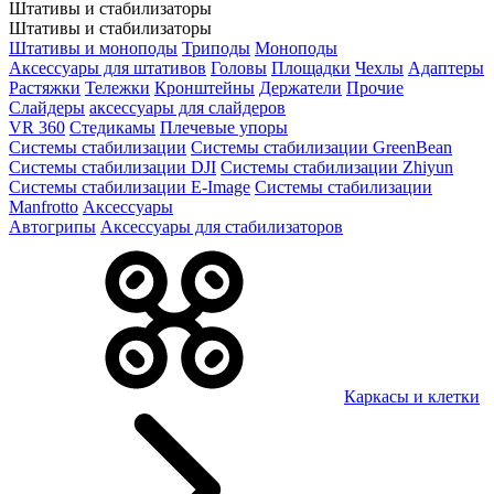
Штативы и стабилизаторы
Штативы и стабилизаторы
Штативы и моноподы
Триподы
Моноподы
Аксессуары для штативов
Головы
Площадки
Чехлы
Адаптеры
Растяжки
Тележки
Кронштейны
Держатели
Прочие
Слайдеры
аксессуары для слайдеров
VR 360
Стедикамы
Плечевые упоры
Системы стабилизации
Системы стабилизации GreenBean
Системы стабилизации DJI
Системы стабилизации Zhiyun
Системы стабилизации E-Image
Системы стабилизации
Manfrotto
Аксессуары
Автогрипы
Аксессуары для стабилизаторов
Каркасы и клетки