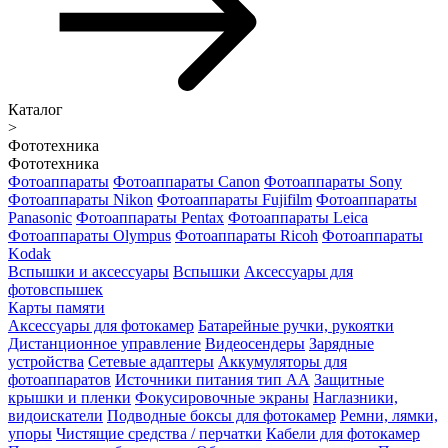
Каталог
>
Фототехника
Фототехника
Фотоаппараты
Фотоаппараты Canon
Фотоаппараты Sony
Фотоаппараты Nikon
Фотоаппараты Fujifilm
Фотоаппараты
Panasonic
Фотоаппараты Pentax
Фотоаппараты Leica
Фотоаппараты Olympus
Фотоаппараты Ricoh
Фотоаппараты
Kodak
Вспышки и аксессуары
Вспышки
Аксессуары для
фотовспышек
Карты памяти
Аксессуары для фотокамер
Батарейные ручки, рукоятки
Дистанционное управление
Видеосендеры
Зарядные
устройства
Сетевые адаптеры
Аккумуляторы для
фотоаппаратов
Источники питания тип АА
Защитные
крышки и пленки
Фокусировочные экраны
Наглазники,
видоискатели
Подводные боксы для фотокамер
Ремни, лямки,
упоры
Чистящие средства / перчатки
Кабели для фотокамер