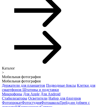
Каталог
>
Мобильная фотография
Мобильная фотография
Держатели для планшетов
Подводные боксы
Клетки для
смартфонов
Штативы и подставки
Микрофоны
Для Apple
Для Android
Стабилизаторы
Осветители
Набор для блогеров
Фотопрокат
Фотостудия
Фотошкола
Трейд-ин (обмен с
доплатой)
Комиссионка
Сервис