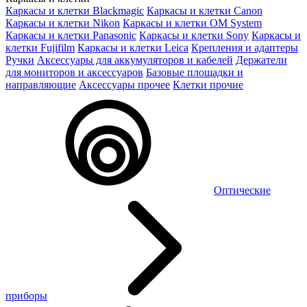
Каркасы и клетки Blackmagic
Каркасы и клетки Canon
Каркасы и клетки Nikon
Каркасы и клетки OM System
Каркасы и клетки Panasonic
Каркасы и клетки Sony
Каркасы и
клетки Fujifilm
Каркасы и клетки Leica
Крепления и адаптеры
Ручки
Аксессуары для аккумуляторов и кабелей
Держатели
для мониторов и аксессуаров
Базовые площадки и
направляющие
Аксессуары прочее
Клетки прочие
Оптические
приборы