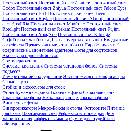
Постоянный свет
Постоянный свет Aputure
Постоянный свет
Godox
Постоянный свет Zhiyun
Постоянный свет Falcon Eyes
Постоянный свет FST
Постоянный свет GreenBeen
Постоянный свет Raylab
Постоянный свет Akurat
Постоянный
свет SmallRig
Постоянный свет Manfrotto
Постоянный свет
Rotolight
Постоянный свет Rekam
Постоянный свет Fujimi
Постоянный свет YongNuo
Постоянный свет E-Image
Софтбоксы
Октобоксы
Для накамерных вспышек
Квадратные
софтбоксы
Прямоугольные, стрипбоксы
Параболические/
сферические
Байонетныe адаптеры
Соты для софтбоксов
Аксессуары для софтбоксов
Светоотражатели
Системы крепления
Системы установки фонов
Системы
подвесов
Измерительное оборудование
Экспонометры и колориметры
Серые карты
Стойки и аксессуары для стоек
Фоны
Бумажные фоны
Тканевые фоны
Складные фоны
Пластиковые фоны
Нетканые фоны
Хромакей фоны
Виниловые фоны
Синхронизаторы
Макро-Боксы и столы
Фотозонты
Питание
для света
Накамерный свет
Рефлекторы и насадки
Дым
машины и спец-эффекты
Лампы
Сумки для студийного
оборудования