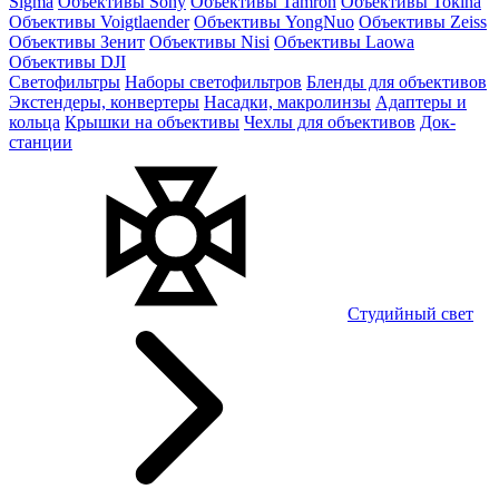
Sigma
Объективы Sony
Объективы Tamron
Объективы Tokina
Объективы Voigtlaender
Объективы YongNuo
Объективы Zeiss
Объективы Зенит
Объективы Nisi
Объективы Laowa
Объективы DJI
Светофильтры
Наборы светофильтров
Бленды для объективов
Экстендеры, конвертеры
Насадки, макролинзы
Адаптеры и
кольца
Крышки на объективы
Чехлы для объективов
Док-
станции
Студийный свет