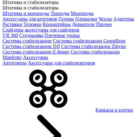
Штативы и стабилизаторы
Штативы и стабилизаторы
Штативы и моноподы
Триподы
Моноподы
Аксессуары для штативов
Головы
Площадки
Чехлы
Адаптеры
Растяжки
Тележки
Кронштейны
Держатели
Прочие
Слайдеры
аксессуары для слайдеров
VR 360
Стедикамы
Плечевые упоры
Системы стабилизации
Системы стабилизации GreenBean
Системы стабилизации DJI
Системы стабилизации Zhiyun
Системы стабилизации E-Image
Системы стабилизации
Manfrotto
Аксессуары
Автогрипы
Аксессуары для стабилизаторов
Каркасы и клетки