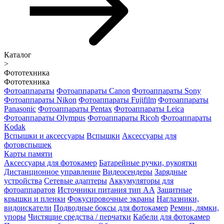
Каталог
>
Фототехника
Фототехника
Фотоаппараты
Фотоаппараты Canon
Фотоаппараты Sony
Фотоаппараты Nikon
Фотоаппараты Fujifilm
Фотоаппараты
Panasonic
Фотоаппараты Pentax
Фотоаппараты Leica
Фотоаппараты Olympus
Фотоаппараты Ricoh
Фотоаппараты
Kodak
Вспышки и аксессуары
Вспышки
Аксессуары для
фотовспышек
Карты памяти
Аксессуары для фотокамер
Батарейные ручки, рукоятки
Дистанционное управление
Видеосендеры
Зарядные
устройства
Сетевые адаптеры
Аккумуляторы для
фотоаппаратов
Источники питания тип АА
Защитные
крышки и пленки
Фокусировочные экраны
Наглазники,
видоискатели
Подводные боксы для фотокамер
Ремни, лямки,
упоры
Чистящие средства / перчатки
Кабели для фотокамер