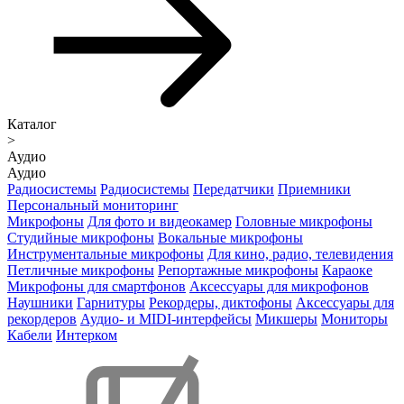
Каталог
>
Аудио
Аудио
Радиосистемы
Радиосистемы
Передатчики
Приемники
Персональный мониторинг
Микрофоны
Для фото и видеокамер
Головные микрофоны
Студийные микрофоны
Вокальные микрофоны
Инструментальные микрофоны
Для кино, радио, телевидения
Петличные микрофоны
Репортажные микрофоны
Караоке
Микрофоны для смартфонов
Аксессуары для микрофонов
Наушники
Гарнитуры
Рекордеры, диктофоны
Аксессуары для
рекордеров
Аудио- и MIDI-интерфейсы
Микшеры
Мониторы
Кабели
Интерком