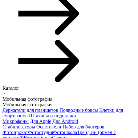
Каталог
>
Мобильная фотография
Мобильная фотография
Держатели для планшетов
Подводные боксы
Клетки для
смартфонов
Штативы и подставки
Микрофоны
Для Apple
Для Android
Стабилизаторы
Осветители
Набор для блогеров
Фотопрокат
Фотостудия
Фотошкола
Трейд-ин (обмен с
доплатой)
Комиссионка
Сервис