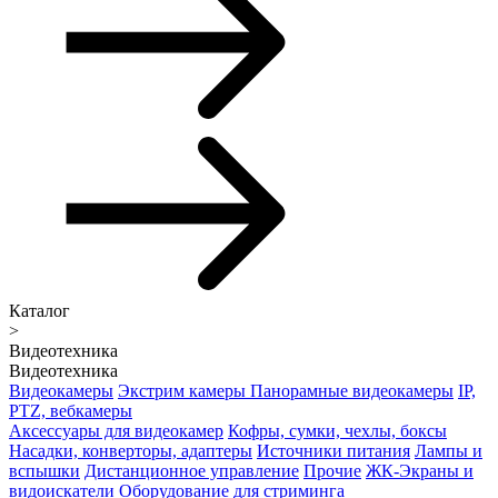
Каталог
>
Видеотехника
Видеотехника
Видеокамеры
Экстрим камеры
Панорамные видеокамеры
IP,
PTZ, вебкамеры
Аксессуары для видеокамер
Кофры, сумки, чехлы, боксы
Насадки, конверторы, адаптеры
Источники питания
Лампы и
вспышки
Дистанционное управление
Прочие
ЖК-Экраны и
видоискатели
Оборудование для стриминга