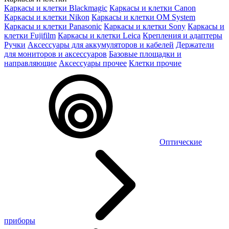
Каркасы и клетки Blackmagic
Каркасы и клетки Canon
Каркасы и клетки Nikon
Каркасы и клетки OM System
Каркасы и клетки Panasonic
Каркасы и клетки Sony
Каркасы и
клетки Fujifilm
Каркасы и клетки Leica
Крепления и адаптеры
Ручки
Аксессуары для аккумуляторов и кабелей
Держатели
для мониторов и аксессуаров
Базовые площадки и
направляющие
Аксессуары прочее
Клетки прочие
Оптические
приборы