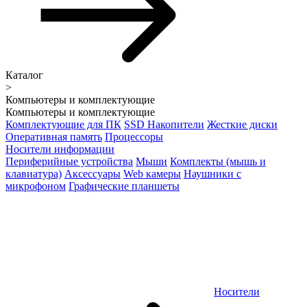
Каталог
>
Компьютеры и комплектующие
Компьютеры и комплектующие
Комплектующие для ПК
SSD Накопители
Жесткие диски
Оперативная память
Процессоры
Носители информации
Периферийные устройства
Мыши
Комплекты (мышь и
клавиатура)
Аксессуары
Web камеры
Наушники с
микрофоном
Графические планшеты
Носители