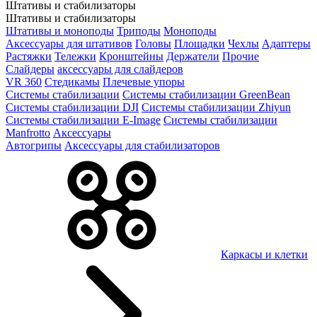
Штативы и стабилизаторы
Штативы и стабилизаторы
Штативы и моноподы
Триподы
Моноподы
Аксессуары для штативов
Головы
Площадки
Чехлы
Адаптеры
Растяжки
Тележки
Кронштейны
Держатели
Прочие
Слайдеры
аксессуары для слайдеров
VR 360
Стедикамы
Плечевые упоры
Системы стабилизации
Системы стабилизации GreenBean
Системы стабилизации DJI
Системы стабилизации Zhiyun
Системы стабилизации E-Image
Системы стабилизации
Manfrotto
Аксессуары
Автогрипы
Аксессуары для стабилизаторов
Каркасы и клетки