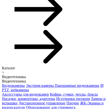
Каталог
>
Видеотехника
Видеотехника
Видеокамеры
Экстрим камеры
Панорамные видеокамеры
IP,
PTZ, вебкамеры
Аксессуары для видеокамер
Кофры, сумки, чехлы, боксы
Насадки, конверторы, адаптеры
Источники питания
Лампы и
вспышки
Дистанционное управление
Прочие
ЖК-Экраны и
видоискатели
Оборудование для стриминга