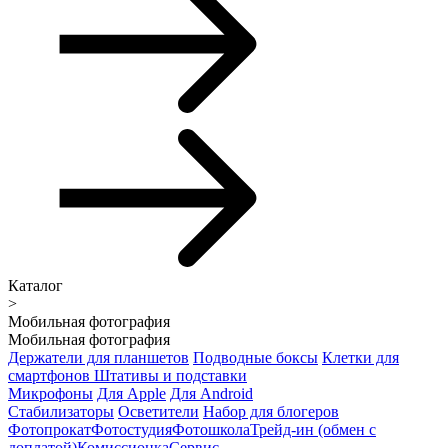
Каталог
>
Мобильная фотография
Мобильная фотография
Держатели для планшетов
Подводные боксы
Клетки для
смартфонов
Штативы и подставки
Микрофоны
Для Apple
Для Android
Стабилизаторы
Осветители
Набор для блогеров
Фотопрокат
Фотостудия
Фотошкола
Трейд-ин (обмен с
доплатой)
Комиссионка
Сервис