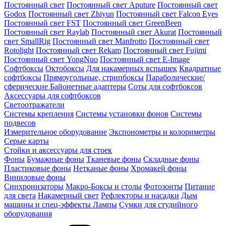
Постоянный свет
Постоянный свет Aputure
Постоянный свет
Godox
Постоянный свет Zhiyun
Постоянный свет Falcon Eyes
Постоянный свет FST
Постоянный свет GreenBeen
Постоянный свет Raylab
Постоянный свет Akurat
Постоянный
свет SmallRig
Постоянный свет Manfrotto
Постоянный свет
Rotolight
Постоянный свет Rekam
Постоянный свет Fujimi
Постоянный свет YongNuo
Постоянный свет E-Image
Софтбоксы
Октобоксы
Для накамерных вспышек
Квадратные
софтбоксы
Прямоугольные, стрипбоксы
Параболические/
сферические
Байонетныe адаптеры
Соты для софтбоксов
Аксессуары для софтбоксов
Светоотражатели
Системы крепления
Системы установки фонов
Системы
подвесов
Измерительное оборудование
Экспонометры и колориметры
Серые карты
Стойки и аксессуары для стоек
Фоны
Бумажные фоны
Тканевые фоны
Складные фоны
Пластиковые фоны
Нетканые фоны
Хромакей фоны
Виниловые фоны
Синхронизаторы
Макро-Боксы и столы
Фотозонты
Питание
для света
Накамерный свет
Рефлекторы и насадки
Дым
машины и спец-эффекты
Лампы
Сумки для студийного
оборудования