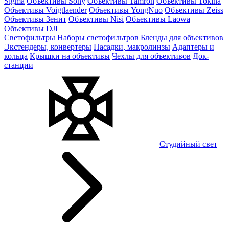
Sigma
Объективы Sony
Объективы Tamron
Объективы Tokina
Объективы Voigtlaender
Объективы YongNuo
Объективы Zeiss
Объективы Зенит
Объективы Nisi
Объективы Laowa
Объективы DJI
Светофильтры
Наборы светофильтров
Бленды для объективов
Экстендеры, конвертеры
Насадки, макролинзы
Адаптеры и
кольца
Крышки на объективы
Чехлы для объективов
Док-
станции
Студийный свет