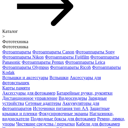
Каталог
>
Фототехника
Фототехника
Фотоаппараты
Фотоаппараты Canon
Фотоаппараты Sony
Фотоаппараты Nikon
Фотоаппараты Fujifilm
Фотоаппараты
Panasonic
Фотоаппараты Pentax
Фотоаппараты Leica
Фотоаппараты Olympus
Фотоаппараты Ricoh
Фотоаппараты
Kodak
Вспышки и аксессуары
Вспышки
Аксессуары для
фотовспышек
Карты памяти
Аксессуары для фотокамер
Батарейные ручки, рукоятки
Дистанционное управление
Видеосендеры
Зарядные
устройства
Сетевые адаптеры
Аккумуляторы для
фотоаппаратов
Источники питания тип АА
Защитные
крышки и пленки
Фокусировочные экраны
Наглазники,
видоискатели
Подводные боксы для фотокамер
Ремни, лямки,
упоры
Чистящие средства / перчатки
Кабели для фотокамер