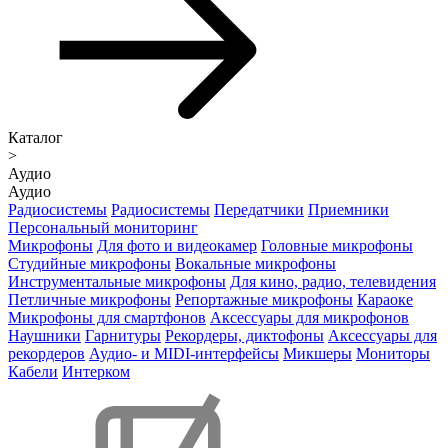
Каталог
>
Аудио
Аудио
Радиосистемы
Радиосистемы
Передатчики
Приемники
Персональный мониторинг
Микрофоны
Для фото и видеокамер
Головные микрофоны
Студийные микрофоны
Вокальные микрофоны
Инструментальные микрофоны
Для кино, радио, телевидения
Петличные микрофоны
Репортажные микрофоны
Караоке
Микрофоны для смартфонов
Аксессуары для микрофонов
Наушники
Гарнитуры
Рекордеры, диктофоны
Аксессуары для
рекордеров
Аудио- и MIDI-интерфейсы
Микшеры
Мониторы
Кабели
Интерком