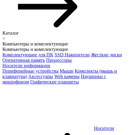
Каталог
>
Компьютеры и комплектующие
Компьютеры и комплектующие
Комплектующие для ПК
SSD Накопители
Жесткие диски
Оперативная память
Процессоры
Носители информации
Периферийные устройства
Мыши
Комплекты (мышь и
клавиатура)
Аксессуары
Web камеры
Наушники с
микрофоном
Графические планшеты
Носители