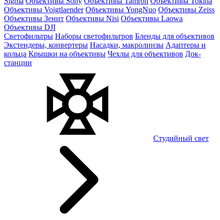
Sigma
Объективы Sony
Объективы Tamron
Объективы Tokina
Объективы Voigtlaender
Объективы YongNuo
Объективы Zeiss
Объективы Зенит
Объективы Nisi
Объективы Laowa
Объективы DJI
Светофильтры
Наборы светофильтров
Бленды для объективов
Экстендеры, конвертеры
Насадки, макролинзы
Адаптеры и
кольца
Крышки на объективы
Чехлы для объективов
Док-
станции
Студийный свет