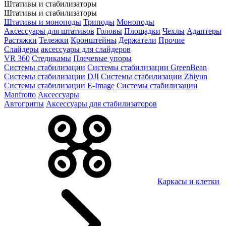
Штативы и стабилизаторы
Штативы и стабилизаторы
Штативы и моноподы
Триподы
Моноподы
Аксессуары для штативов
Головы
Площадки
Чехлы
Адаптеры
Растяжки
Тележки
Кронштейны
Держатели
Прочие
Слайдеры
аксессуары для слайдеров
VR 360
Стедикамы
Плечевые упоры
Системы стабилизации
Системы стабилизации GreenBean
Системы стабилизации DJI
Системы стабилизации Zhiyun
Системы стабилизации E-Image
Системы стабилизации
Manfrotto
Аксессуары
Автогрипы
Аксессуары для стабилизаторов
Каркасы и клетки