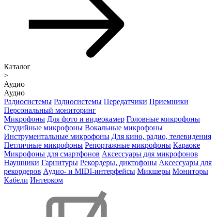
Каталог
>
Аудио
Аудио
Радиосистемы
Радиосистемы
Передатчики
Приемники
Персональный мониторинг
Микрофоны
Для фото и видеокамер
Головные микрофоны
Студийные микрофоны
Вокальные микрофоны
Инструментальные микрофоны
Для кино, радио, телевидения
Петличные микрофоны
Репортажные микрофоны
Караоке
Микрофоны для смартфонов
Аксессуары для микрофонов
Наушники
Гарнитуры
Рекордеры, диктофоны
Аксессуары для
рекордеров
Аудио- и MIDI-интерфейсы
Микшеры
Мониторы
Кабели
Интерком