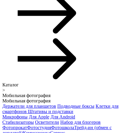
Каталог
>
Мобильная фотография
Мобильная фотография
Держатели для планшетов
Подводные боксы
Клетки для
смартфонов
Штативы и подставки
Микрофоны
Для Apple
Для Android
Стабилизаторы
Осветители
Набор для блогеров
Фотопрокат
Фотостудия
Фотошкола
Трейд-ин (обмен с
доплатой)
Комиссионка
Сервис