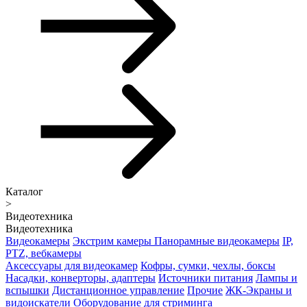
Каталог
>
Видеотехника
Видеотехника
Видеокамеры
Экстрим камеры
Панорамные видеокамеры
IP,
PTZ, вебкамеры
Аксессуары для видеокамер
Кофры, сумки, чехлы, боксы
Насадки, конверторы, адаптеры
Источники питания
Лампы и
вспышки
Дистанционное управление
Прочие
ЖК-Экраны и
видоискатели
Оборудование для стриминга