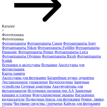
Каталог
>
Фототехника
Фототехника
Фотоаппараты
Фотоаппараты Canon
Фотоаппараты Sony
Фотоаппараты Nikon
Фотоаппараты Fujifilm
Фотоаппараты
Panasonic
Фотоаппараты Pentax
Фотоаппараты Leica
Фотоаппараты Olympus
Фотоаппараты Ricoh
Фотоаппараты
Kodak
Вспышки и аксессуары
Вспышки
Аксессуары для
фотовспышек
Карты памяти
Аксессуары для фотокамер
Батарейные ручки, рукоятки
Дистанционное управление
Видеосендеры
Зарядные
устройства
Сетевые адаптеры
Аккумуляторы для
фотоаппаратов
Источники питания тип АА
Защитные
крышки и пленки
Фокусировочные экраны
Наглазники,
видоискатели
Подводные боксы для фотокамер
Ремни, лямки,
упоры
Чистящие средства / перчатки
Кабели для фотокамер