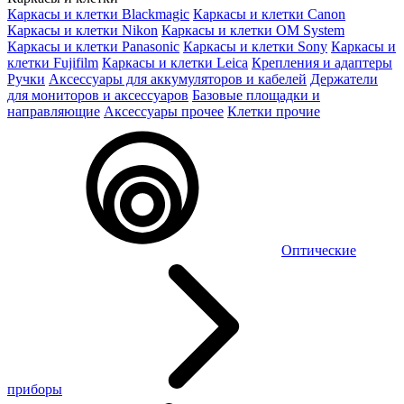
Каркасы и клетки Blackmagic
Каркасы и клетки Canon
Каркасы и клетки Nikon
Каркасы и клетки OM System
Каркасы и клетки Panasonic
Каркасы и клетки Sony
Каркасы и
клетки Fujifilm
Каркасы и клетки Leica
Крепления и адаптеры
Ручки
Аксессуары для аккумуляторов и кабелей
Держатели
для мониторов и аксессуаров
Базовые площадки и
направляющие
Аксессуары прочее
Клетки прочие
Оптические
приборы