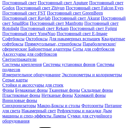
Постоянный свет
Постоянный свет Aputure
Постоянный свет
Godox
Постоянный свет Zhiyun
Постоянный свет Falcon Eyes
Постоянный свет FST
Постоянный свет GreenBeen
Постоянный свет Raylab
Постоянный свет Akurat
Постоянный
свет SmallRig
Постоянный свет Manfrotto
Постоянный свет
Rotolight
Постоянный свет Rekam
Постоянный свет Fujimi
Постоянный свет YongNuo
Постоянный свет E-Image
Софтбоксы
Октобоксы
Для накамерных вспышек
Квадратные
софтбоксы
Прямоугольные, стрипбоксы
Параболические/
сферические
Байонетныe адаптеры
Соты для софтбоксов
Аксессуары для софтбоксов
Светоотражатели
Системы крепления
Системы установки фонов
Системы
подвесов
Измерительное оборудование
Экспонометры и колориметры
Серые карты
Стойки и аксессуары для стоек
Фоны
Бумажные фоны
Тканевые фоны
Складные фоны
Пластиковые фоны
Нетканые фоны
Хромакей фоны
Виниловые фоны
Синхронизаторы
Макро-Боксы и столы
Фотозонты
Питание
для света
Накамерный свет
Рефлекторы и насадки
Дым
машины и спец-эффекты
Лампы
Сумки для студийного
оборудования