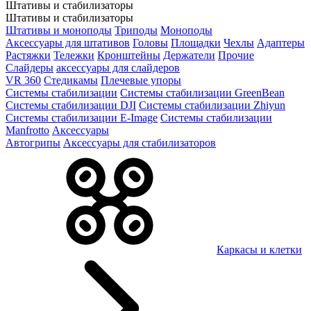
Штативы и стабилизаторы
Штативы и стабилизаторы
Штативы и моноподы
Триподы
Моноподы
Аксессуары для штативов
Головы
Площадки
Чехлы
Адаптеры
Растяжки
Тележки
Кронштейны
Держатели
Прочие
Слайдеры
аксессуары для слайдеров
VR 360
Стедикамы
Плечевые упоры
Системы стабилизации
Системы стабилизации GreenBean
Системы стабилизации DJI
Системы стабилизации Zhiyun
Системы стабилизации E-Image
Системы стабилизации
Manfrotto
Аксессуары
Автогрипы
Аксессуары для стабилизаторов
Каркасы и клетки