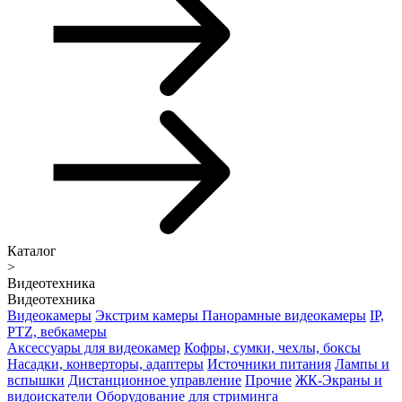
Каталог
>
Видеотехника
Видеотехника
Видеокамеры
Экстрим камеры
Панорамные видеокамеры
IP,
PTZ, вебкамеры
Аксессуары для видеокамер
Кофры, сумки, чехлы, боксы
Насадки, конверторы, адаптеры
Источники питания
Лампы и
вспышки
Дистанционное управление
Прочие
ЖК-Экраны и
видоискатели
Оборудование для стриминга