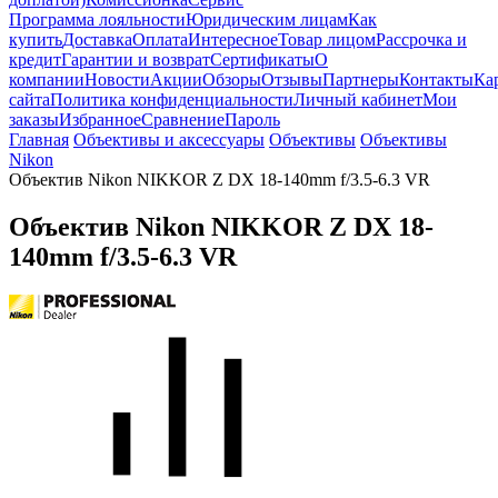
Программа лояльности
Юридическим лицам
Как
купить
Доставка
Оплата
Интересное
Товар лицом
Рассрочка и
кредит
Гарантии и возврат
Сертификаты
О
компании
Новости
Акции
Обзоры
Отзывы
Партнеры
Контакты
Ка
сайта
Политика конфиденциальности
Личный кабинет
Мои
заказы
Избранное
Сравнение
Пароль
Главная
Объективы и аксессуары
Объективы
Объективы
Nikon
Объектив Nikon NIKKOR Z DX 18-140mm f/3.5-6.3 VR
Объектив Nikon NIKKOR Z DX 18-
140mm f/3.5-6.3 VR