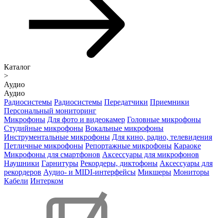
Каталог
>
Аудио
Аудио
Радиосистемы
Радиосистемы
Передатчики
Приемники
Персональный мониторинг
Микрофоны
Для фото и видеокамер
Головные микрофоны
Студийные микрофоны
Вокальные микрофоны
Инструментальные микрофоны
Для кино, радио, телевидения
Петличные микрофоны
Репортажные микрофоны
Караоке
Микрофоны для смартфонов
Аксессуары для микрофонов
Наушники
Гарнитуры
Рекордеры, диктофоны
Аксессуары для
рекордеров
Аудио- и MIDI-интерфейсы
Микшеры
Мониторы
Кабели
Интерком