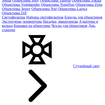
Sigma
Объективы Sony
Объективы Tamron
Объективы Tokina
Объективы Voigtlaender
Объективы YongNuo
Объективы Zeiss
Объективы Зенит
Объективы Nisi
Объективы Laowa
Объективы DJI
Светофильтры
Наборы светофильтров
Бленды для объективов
Экстендеры, конвертеры
Насадки, макролинзы
Адаптеры и
кольца
Крышки на объективы
Чехлы для объективов
Док-
станции
Студийный свет