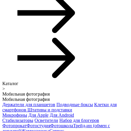
Каталог
>
Мобильная фотография
Мобильная фотография
Держатели для планшетов
Подводные боксы
Клетки для
смартфонов
Штативы и подставки
Микрофоны
Для Apple
Для Android
Стабилизаторы
Осветители
Набор для блогеров
Фотопрокат
Фотостудия
Фотошкола
Трейд-ин (обмен с
доплатой)
Комиссионка
Сервис