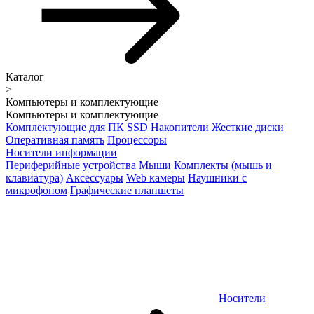
Каталог
>
Компьютеры и комплектующие
Компьютеры и комплектующие
Комплектующие для ПК
SSD Накопители
Жесткие диски
Оперативная память
Процессоры
Носители информации
Периферийные устройства
Мыши
Комплекты (мышь и
клавиатура)
Аксессуары
Web камеры
Наушники с
микрофоном
Графические планшеты
Носители