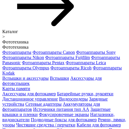
Каталог
>
Фототехника
Фототехника
Фотоаппараты
Фотоаппараты Canon
Фотоаппараты Sony
Фотоаппараты Nikon
Фотоаппараты Fujifilm
Фотоаппараты
Panasonic
Фотоаппараты Pentax
Фотоаппараты Leica
Фотоаппараты Olympus
Фотоаппараты Ricoh
Фотоаппараты
Kodak
Вспышки и аксессуары
Вспышки
Аксессуары для
фотовспышек
Карты памяти
Аксессуары для фотокамер
Батарейные ручки, рукоятки
Дистанционное управление
Видеосендеры
Зарядные
устройства
Сетевые адаптеры
Аккумуляторы для
фотоаппаратов
Источники питания тип АА
Защитные
крышки и пленки
Фокусировочные экраны
Наглазники,
видоискатели
Подводные боксы для фотокамер
Ремни, лямки,
упоры
Чистящие средства / перчатки
Кабели для фотокамер