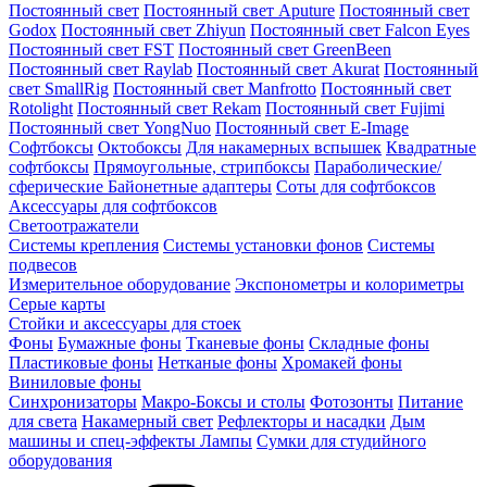
Постоянный свет
Постоянный свет Aputure
Постоянный свет
Godox
Постоянный свет Zhiyun
Постоянный свет Falcon Eyes
Постоянный свет FST
Постоянный свет GreenBeen
Постоянный свет Raylab
Постоянный свет Akurat
Постоянный
свет SmallRig
Постоянный свет Manfrotto
Постоянный свет
Rotolight
Постоянный свет Rekam
Постоянный свет Fujimi
Постоянный свет YongNuo
Постоянный свет E-Image
Софтбоксы
Октобоксы
Для накамерных вспышек
Квадратные
софтбоксы
Прямоугольные, стрипбоксы
Параболические/
сферические
Байонетныe адаптеры
Соты для софтбоксов
Аксессуары для софтбоксов
Светоотражатели
Системы крепления
Системы установки фонов
Системы
подвесов
Измерительное оборудование
Экспонометры и колориметры
Серые карты
Стойки и аксессуары для стоек
Фоны
Бумажные фоны
Тканевые фоны
Складные фоны
Пластиковые фоны
Нетканые фоны
Хромакей фоны
Виниловые фоны
Синхронизаторы
Макро-Боксы и столы
Фотозонты
Питание
для света
Накамерный свет
Рефлекторы и насадки
Дым
машины и спец-эффекты
Лампы
Сумки для студийного
оборудования