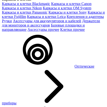
Каркасы и клетки Blackmagic
Каркасы и клетки Canon
Каркасы и клетки Nikon
Каркасы и клетки OM System
Каркасы и клетки Panasonic
Каркасы и клетки Sony
Каркасы и
клетки Fujifilm
Каркасы и клетки Leica
Крепления и адаптеры
Ручки
Аксессуары для аккумуляторов и кабелей
Держатели
для мониторов и аксессуаров
Базовые площадки и
направляющие
Аксессуары прочее
Клетки прочие
Оптические
приборы