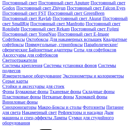
Постоянный свет
Постоянный свет Aputure
Постоянный свет
Godox
Постоянный свет Zhiyun
Постоянный свет Falcon Eyes
Постоянный свет FST
Постоянный свет GreenBeen
Постоянный свет Raylab
Постоянный свет Akurat
Постоянный
свет SmallRig
Постоянный свет Manfrotto
Постоянный свет
Rotolight
Постоянный свет Rekam
Постоянный свет Fujimi
Постоянный свет YongNuo
Постоянный свет E-Image
Софтбоксы
Октобоксы
Для накамерных вспышек
Квадратные
софтбоксы
Прямоугольные, стрипбоксы
Параболические/
сферические
Байонетныe адаптеры
Соты для софтбоксов
Аксессуары для софтбоксов
Светоотражатели
Системы крепления
Системы установки фонов
Системы
подвесов
Измерительное оборудование
Экспонометры и колориметры
Серые карты
Стойки и аксессуары для стоек
Фоны
Бумажные фоны
Тканевые фоны
Складные фоны
Пластиковые фоны
Нетканые фоны
Хромакей фоны
Виниловые фоны
Синхронизаторы
Макро-Боксы и столы
Фотозонты
Питание
для света
Накамерный свет
Рефлекторы и насадки
Дым
машины и спец-эффекты
Лампы
Сумки для студийного
оборудования