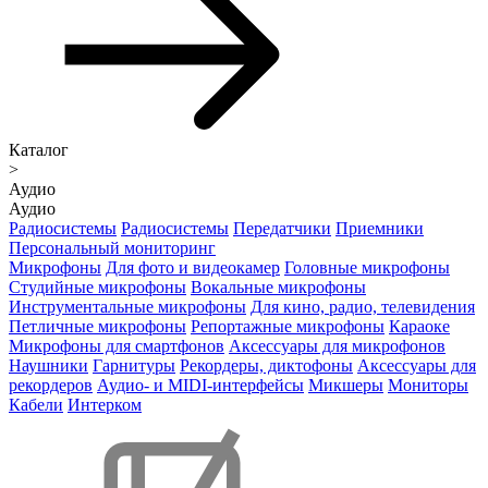
Каталог
>
Аудио
Аудио
Радиосистемы
Радиосистемы
Передатчики
Приемники
Персональный мониторинг
Микрофоны
Для фото и видеокамер
Головные микрофоны
Студийные микрофоны
Вокальные микрофоны
Инструментальные микрофоны
Для кино, радио, телевидения
Петличные микрофоны
Репортажные микрофоны
Караоке
Микрофоны для смартфонов
Аксессуары для микрофонов
Наушники
Гарнитуры
Рекордеры, диктофоны
Аксессуары для
рекордеров
Аудио- и MIDI-интерфейсы
Микшеры
Мониторы
Кабели
Интерком