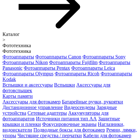
Каталог
>
Фототехника
Фототехника
Фотоаппараты
Фотоаппараты Canon
Фотоаппараты Sony
Фотоаппараты Nikon
Фотоаппараты Fujifilm
Фотоаппараты
Panasonic
Фотоаппараты Pentax
Фотоаппараты Leica
Фотоаппараты Olympus
Фотоаппараты Ricoh
Фотоаппараты
Kodak
Вспышки и аксессуары
Вспышки
Аксессуары для
фотовспышек
Карты памяти
Аксессуары для фотокамер
Батарейные ручки, рукоятки
Дистанционное управление
Видеосендеры
Зарядные
устройства
Сетевые адаптеры
Аккумуляторы для
фотоаппаратов
Источники питания тип АА
Защитные
крышки и пленки
Фокусировочные экраны
Наглазники,
видоискатели
Подводные боксы для фотокамер
Ремни, лямки,
упоры
Чистящие средства / перчатки
Кабели для фотокамер