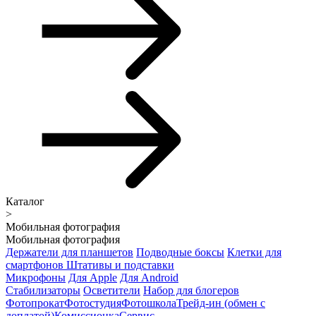
Каталог
>
Мобильная фотография
Мобильная фотография
Держатели для планшетов
Подводные боксы
Клетки для
смартфонов
Штативы и подставки
Микрофоны
Для Apple
Для Android
Стабилизаторы
Осветители
Набор для блогеров
Фотопрокат
Фотостудия
Фотошкола
Трейд-ин (обмен с
доплатой)
Комиссионка
Сервис