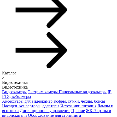
Каталог
>
Видеотехника
Видеотехника
Видеокамеры
Экстрим камеры
Панорамные видеокамеры
IP,
PTZ, вебкамеры
Аксессуары для видеокамер
Кофры, сумки, чехлы, боксы
Насадки, конверторы, адаптеры
Источники питания
Лампы и
вспышки
Дистанционное управление
Прочие
ЖК-Экраны и
видоискатели
Оборудование для стриминга