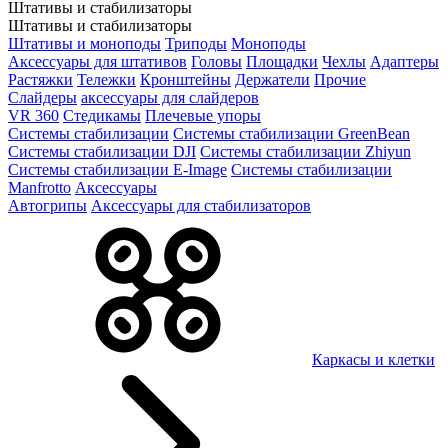
Штативы и стабилизаторы
Штативы и стабилизаторы
Штативы и моноподы
Триподы
Моноподы
Аксессуары для штативов
Головы
Площадки
Чехлы
Адаптеры
Растяжки
Тележки
Кронштейны
Держатели
Прочие
Слайдеры
аксессуары для слайдеров
VR 360
Стедикамы
Плечевые упоры
Системы стабилизации
Системы стабилизации GreenBean
Системы стабилизации DJI
Системы стабилизации Zhiyun
Системы стабилизации E-Image
Системы стабилизации
Manfrotto
Аксессуары
Автогрипы
Аксессуары для стабилизаторов
Каркасы и клетки