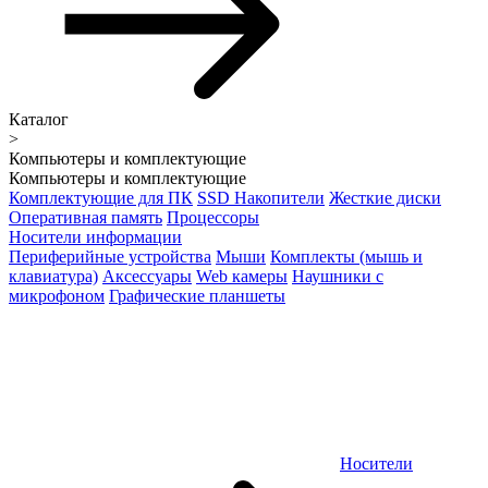
Каталог
>
Компьютеры и комплектующие
Компьютеры и комплектующие
Комплектующие для ПК
SSD Накопители
Жесткие диски
Оперативная память
Процессоры
Носители информации
Периферийные устройства
Мыши
Комплекты (мышь и
клавиатура)
Аксессуары
Web камеры
Наушники с
микрофоном
Графические планшеты
Носители