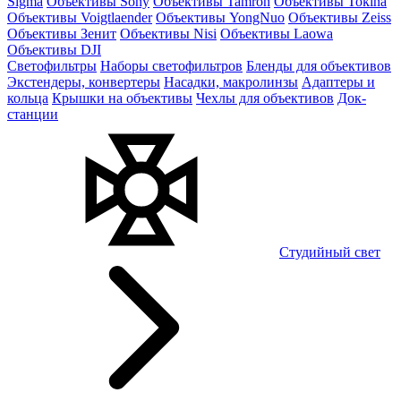
Sigma
Объективы Sony
Объективы Tamron
Объективы Tokina
Объективы Voigtlaender
Объективы YongNuo
Объективы Zeiss
Объективы Зенит
Объективы Nisi
Объективы Laowa
Объективы DJI
Светофильтры
Наборы светофильтров
Бленды для объективов
Экстендеры, конвертеры
Насадки, макролинзы
Адаптеры и
кольца
Крышки на объективы
Чехлы для объективов
Док-
станции
Студийный свет