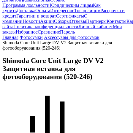
Программа лояльности
Юридическим лицам
Как
купить
Доставка
Оплата
Интересное
Товар лицом
Рассрочка и
кредит
Гарантии и возврат
Сертификаты
О
компании
Новости
Акции
Обзоры
Отзывы
Партнеры
Контакты
Ка
сайта
Политика конфиденциальности
Личный кабинет
Мои
заказы
Избранное
Сравнение
Пароль
Главная
Фотосумки
Аксессуары для фотосумок
Shimoda Core Unit Large DV V2 Защитная вставка для
фотооборудования (520-246)
Shimoda Core Unit Large DV V2
Защитная вставка для
фотооборудования (520-246)