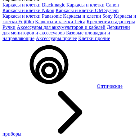
Каркасы и клетки Blackmagic
Каркасы и клетки Canon
Каркасы и клетки Nikon
Каркасы и клетки OM System
Каркасы и клетки Panasonic
Каркасы и клетки Sony
Каркасы и
клетки Fujifilm
Каркасы и клетки Leica
Крепления и адаптеры
Ручки
Аксессуары для аккумуляторов и кабелей
Держатели
для мониторов и аксессуаров
Базовые площадки и
направляющие
Аксессуары прочее
Клетки прочие
Оптические
приборы